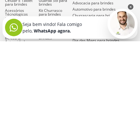
Celular E Tablet
Guarda Sol
para
Advocacia para brindes
para brindes
brindes
Automotivo para brindes
Acessórios
Kit Churrasco
Técnologicos
para brindes
Churrascaria para brindes
para brindes
Kit Executivo
Corporativo para brindes
Seja bem vindo! Fala comigo
Agendas E
para brindes
Calendários
Dia da Mulher para brindes
pelo,
WhatsApp agora.
Kit Queijo E Kit
para brindes
Pizza
para
Dia das Criancas para brindes
Beleza &
brindes
Dia das Maes para brindes
Autocuidado
Kit Vinho
para
para brindes
Dia do Trabalho para brindes
brindes
Bloco De
Dia dos Pais para brindes
Lapis E
Anotações,
Lapiseiras
para
Cadernos E
Ecologico para brindes
brindes
Moleskine
para
Engenharia para brindes
brindes
Leques E
Ventiladores De
Estetica para brindes
Bolsas E
Mão
para
Sacolas
para
Gourmet para brindes
brindes
brindes
Laboratorial para brindes
Luminárias
para
Bolsas
brindes
Térmicas
para
Medicina para brindes
brindes
Mala De Viagem
Novidades para brindes
para brindes
Brindes Para
Pets
para
Mochilas
para
brindes
brindes
Caixa De Som
Mouse E Mouse
para brindes
Pad
para
brindes
Camisetas E
Coletes
para
Necessaires
brindes
para brindes
Caneta De
Óculos E