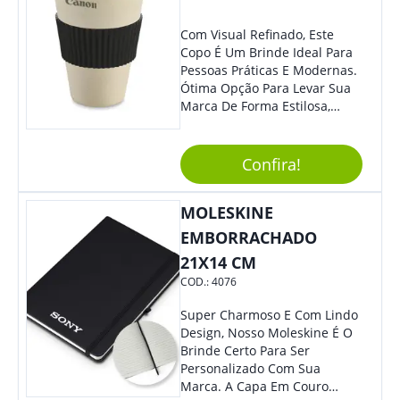
Feiras De Negócios.
Com Visual Refinado, Este
Copo É Um Brinde Ideal Para
Pessoas Práticas E Modernas.
Ótima Opção Para Levar Sua
Marca De Forma Estilosa,
Agregando Valor Para Sua
Empresa Em Eventos,
Reuniões Corporativas Ou Até
Confira!
Mesmo Para Presentear
Colaboradores.
MOLESKINE
EMBORRACHADO
21X14 CM
COD.:
4076
Super Charmoso E Com Lindo
Design, Nosso Moleskine É O
Brinde Certo Para Ser
Personalizado Com Sua
Marca. A Capa Em Couro