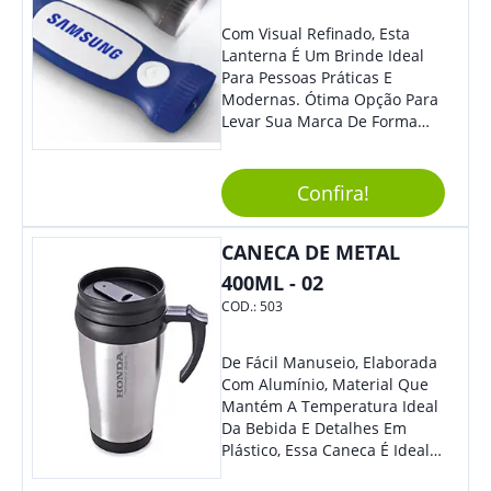
Com Visual Refinado, Esta
Lanterna É Um Brinde Ideal
Para Pessoas Práticas E
Modernas. Ótima Opção Para
Levar Sua Marca De Forma
Estilosa, Agregando Valor Para
Sua Empresa Em Eventos,
Reuniões Corporativas Ou Até
Confira!
Mesmo Para Presentear
Colaboradores E Parceiros De
CANECA DE METAL
Sua Empresa.
400ML - 02
COD.:
503
De Fácil Manuseio, Elaborada
Com Alumínio, Material Que
Mantém A Temperatura Ideal
Da Bebida E Detalhes Em
Plástico, Essa Caneca É Ideal
Para Levar Sua Marca Com