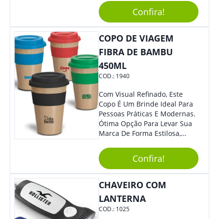
Dúvidas É Um Brinde Prático
Confira!
Que Levará Sua Marca Com
Muito Estilo, Agradando À
COPO DE VIAGEM
Todos.
FIBRA DE BAMBU
450ML
COD.:
1940
Com Visual Refinado, Este
Copo É Um Brinde Ideal Para
Pessoas Práticas E Modernas.
Ótima Opção Para Levar Sua
Marca De Forma Estilosa,
Agregando Valor Para Sua
Empresa Em Eventos,
Confira!
Reuniões Corporativas Ou Até
Mesmo Para Presentear
Colaboradores.
CHAVEIRO COM
LANTERNA
COD.:
1025