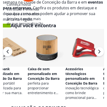
semana na cidade de Conceição da Barra e em
eventos
Conheça nossa
para empresas
. Confira os produtos em destaque e
estrutura e entenda
descubra como eles podem ajudar a promover sua
por que a Innovation
Brindes é muito mais
marca na região.
do que personalização.
Aqui você encontra
 bank
Caixa de som
Acessórios
Ac
nalizado em
personalizado em
técnologicos
ta
ição Da Barra
Conceição Da Barra
personalizado em
br
a portátil
perfeita para
Conceição Da Barra
Ba
nalizada para
proporcionar
inovação tecnológica
co
car sua marca.
entretenimento e
como brinde
pa
destacar sua marca em
promocional para
ma
qualquer ocasião.
eventos.