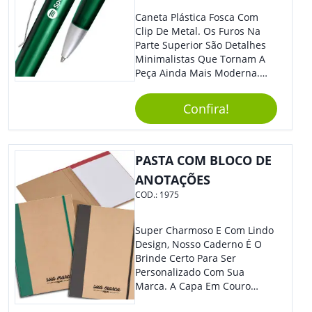
Caneta Plástica Fosca Com
Clip De Metal. Os Furos Na
Parte Superior São Detalhes
Minimalistas Que Tornam A
Peça Ainda Mais Moderna.
Ideal Para Diversas Ocasiões
Em Que Deseja Presentear
Confira!
Seus Convidados E Clientes.
Acionamento Por Clic.
PASTA COM BLOCO DE
ANOTAÇÕES
COD.:
1975
Super Charmoso E Com Lindo
Design, Nosso Caderno É O
Brinde Certo Para Ser
Personalizado Com Sua
Marca. A Capa Em Couro
Sintético É Resistente, E O