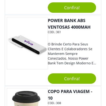
Empresa Em Eventos,
Reuniões Corporativas Ou Até
Confira!
Mesmo Para Presentear
Colaboradores.
POWER BANK ABS
VENTOSAS 4000MAH
COD.:
361
O Brinde Certo Para Seus
Clientes E Colaboradores Se
Manterem Sempre
Conectados. Nosso Power
Bank Tem Design Moderno E
Leve, Perfeito Para Carregar
Na Bolsa Ou Na Mochila.
Compatível Com Diversos
Confira!
Aparelhos, O Brinde É Super
Eficiente E Ágil, Ideal Para
COPO PARA VIAGEM -
Quem Busca Praticidade No
Dia A Dia. Personalize-O Com
10
Sua Marca E Tenha Ainda
COD.:
308
Mais Destaque Em Eventos E