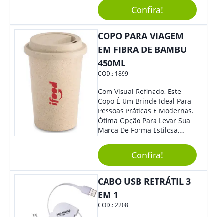
Reuniões Corporativas Ou Até
Confira!
Mesmo Para Presentear
Colaboradores.
COPO PARA VIAGEM
EM FIBRA DE BAMBU
450ML
COD.:
1899
Com Visual Refinado, Este
Copo É Um Brinde Ideal Para
Pessoas Práticas E Modernas.
Ótima Opção Para Levar Sua
Marca De Forma Estilosa,
Agregando Valor Para Sua
Empresa Em Eventos,
Confira!
Reuniões Corporativas Ou Até
Mesmo Para Presentear
Colaboradores.
CABO USB RETRÁTIL 3
EM 1
COD.:
2208