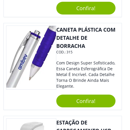
Elástico Permite Maior
Segurança Ao Carregá-Lo.
Confira!
Ofereça A Seus Clientes E
Colaboradores, Sem Dúvidas
Eles Irão Adorar.
CANETA PLÁSTICA COM
DETALHE DE
BORRACHA
COD.:
315
Com Design Super Sofisticado,
Essa Caneta Esferográfica De
Metal É Incrível. Cada Detalhe
Torna O Brinde Ainda Mais
Elegante.
Confira!
ESTAÇÃO DE