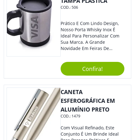
TAMPA PLÁSTICA
COD.:
506
Prático E Com Lindo Design,
Nosso Porta Whisky Inox É
Ideal Para Personalizar Com
Sua Marca. A Grande
Novidade Em Feiras De
Exposições E Eventos
Corporativos Será Esse
Incrível Brinde, Trazendo
Confira!
Ainda Mais Destaque Para
Sua Empresa.
CANETA
ESFEROGRÁFICA EM
ALUMÍNIO PRETO
COD.:
1479
Com Visual Refinado, Este
Conjunto É Um Brinde Ideal