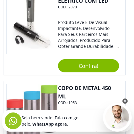
ELÉTRICO COM LED
COD.:
2070
Produto Leve E De Visual
Impactante, Desenvolvido
Para Seus Parceiros Mais
Arrojados. Produzido Para
Obter Grande Durabilidade, É
Uma Ótima Opção Para Levar
Sua Marca De Forma Estilosa,
Agregando Valor Para Sua
Confira!
Empresa Em Eventos.
COPO DE METAL 450
ML
COD.:
1953
Seja bem vindo! Fala comigo
Sabe Aquela Caneca Prática,
pelo,
WhatsApp agora.
Que Mantém A Temperatura
Ideal Da Bebida E Que Todo