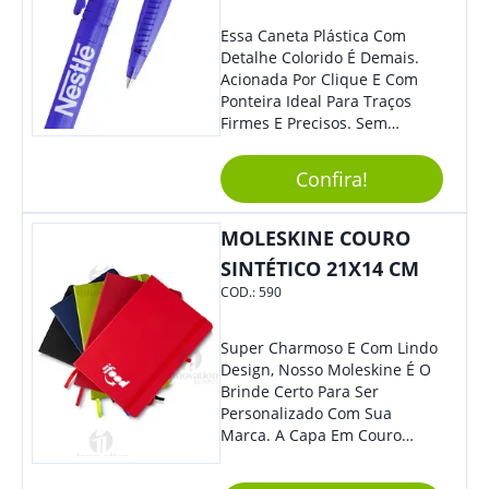
Essa Caneta Plástica Com
Detalhe Colorido É Demais.
Acionada Por Clique E Com
Ponteira Ideal Para Traços
Firmes E Precisos. Sem
Dúvidas É Um Excelente
Brinde Para Representar Sua
Confira!
Marca.
MOLESKINE COURO
SINTÉTICO 21X14 CM
COD.:
590
Super Charmoso E Com Lindo
Design, Nosso Moleskine É O
Brinde Certo Para Ser
Personalizado Com Sua
Marca. A Capa Em Couro
Sintético É Resistente, E O
Elástico Permite Maior