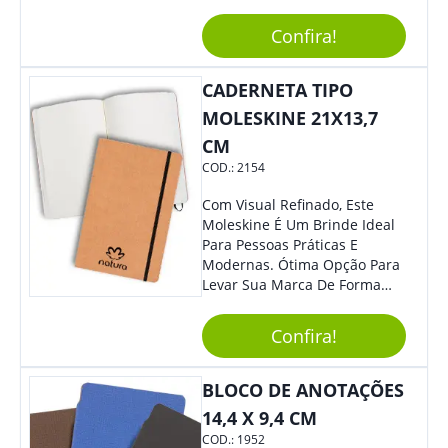
Sintético É Resistente, O
Elástico Permite Maior
Confira!
Segurança Ao Carregá-Lo.
Ofereça A Seus Clientes E
Colaboradores, Sem Dúvidas
CADERNETA TIPO
Eles Irão Adorar.
MOLESKINE 21X13,7
CM
COD.:
2154
Com Visual Refinado, Este
Moleskine É Um Brinde Ideal
Para Pessoas Práticas E
Modernas. Ótima Opção Para
Levar Sua Marca De Forma
Estilosa, Agregando Valor Para
Sua Empresa Em Eventos,
Confira!
Reuniões Corporativas Ou Até
Mesmo Para Presentear
Colaboradores E Parceiros De
BLOCO DE ANOTAÇÕES
Sua Empresa.
14,4 X 9,4 CM
COD.:
1952