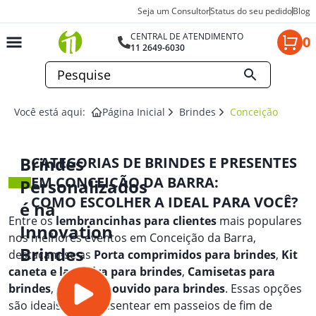
Seja um Consultor
Status do seu pedido
Blog
CENTRAL DE ATENDIMENTO
0
11 2649-6030
Você está aqui:
Página Inicial
Brindes
Conceição Da Bar
Brindes
CATEGORIAS DE BRINDES E PRESENTES
EM CONCEIÇÃO DA BARRA:
Personalizados
COMO ESCOLHER A IDEAL PARA VOCÊ?
é na
Entre os
lembrancinhas para clientes
mais populares
Innovation
nos melhores eventos em Conceição da Barra,
Brindes
destacam-se as
Porta comprimidos para brindes
,
Kit
caneta e lapiseira para brindes
,
Camisetas para
brindes
, e
Fone de ouvido para brindes
. Essas opções
são ideais para presentear em passeios de fim de