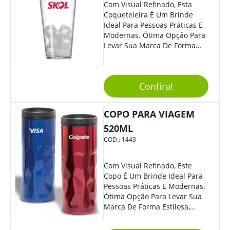
Com Visual Refinado, Esta
Coqueteleira É Um Brinde
Ideal Para Pessoas Práticas E
Modernas. Ótima Opção Para
Levar Sua Marca De Forma
Estilosa, Agregando Valor Para
Sua Empresa Em Eventos,
Reuniões Corporativas Ou Até
Confira!
Mesmo Para Presentear
Colaboradores E Parceiros De
Sua Empresa.
COPO PARA VIAGEM
520ML
COD.:
1443
Com Visual Refinado, Este
Copo É Um Brinde Ideal Para
Pessoas Práticas E Modernas.
Ótima Opção Para Levar Sua
Marca De Forma Estilosa,
Agregando Valor Para Sua
Empresa Em Eventos,