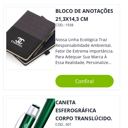
BLOCO DE ANOTAÇÕES
21,3X14,3 CM
COD.:
1938
Nossa Linha Ecológica Traz
Responsabilidade Ambiental,
Fator De Extrema Importância.
Para Adequar Sua Marca À
Essa Realidade, Personalize
Nosso Incrível Bloco De
Anotações Com Post-It E
Caneta. Elaborado A Partir De
Confira!
Material Reciclado, O Brinde
Também É Prático, Tornando-
Se Assim Excelente Para Uso
CANETA
Cotidiano. Perfeito, Não É?!
ESFEROGRÁFICA
CORPO TRANSLÚCIDO.
COD.:
301