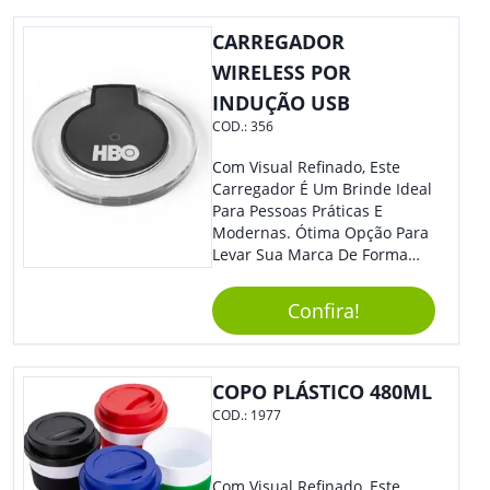
Eles Irão Adorar.
CARREGADOR
WIRELESS POR
INDUÇÃO USB
COD.:
356
Com Visual Refinado, Este
Carregador É Um Brinde Ideal
Para Pessoas Práticas E
Modernas. Ótima Opção Para
Levar Sua Marca De Forma
Estilosa, Agregando Valor Para
Sua Empresa Em Eventos,
Confira!
Reuniões Corporativas Ou Até
Mesmo Para Presentear
Colaboradores E Parceiros De
Sua Empresa.
COPO PLÁSTICO 480ML
COD.:
1977
Com Visual Refinado, Este