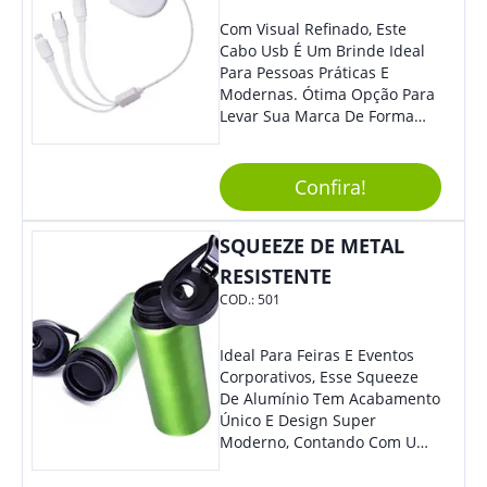
Com Visual Refinado, Este
Cabo Usb É Um Brinde Ideal
Para Pessoas Práticas E
Modernas. Ótima Opção Para
Levar Sua Marca De Forma
Estilosa, Agregando Valor Para
Sua Empresa Em Eventos,
Reuniões Corporativas Ou Até
Confira!
Mesmo Para Presentear
Colaboradores E Parceiros De
SQUEEZE DE METAL
Sua Empresa.
RESISTENTE
COD.:
501
Ideal Para Feiras E Eventos
Corporativos, Esse Squeeze
De Alumínio Tem Acabamento
Único E Design Super
Moderno, Contando Com Uma
Tampa Plástica Que Não
Permite Vazamentos. Sem