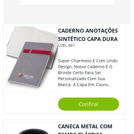
CADERNO ANOTAÇÕES
SINTÉTICO CAPA DURA
COD.:
667
Super Charmoso E Com Lindo
Design, Nosso Caderno É O
Brinde Certo Para Ser
Personalizado Com Sua
Marca. A Capa Em Couro
Sintético É Resistente, E O
Elástico Permite Maior
Segurança Ao Carregá-Lo.
Confira!
Ofereça A Seus Clientes E
Colaboradores, Sem Dúvidas
Eles Irão Adorar.
CANECA METAL COM