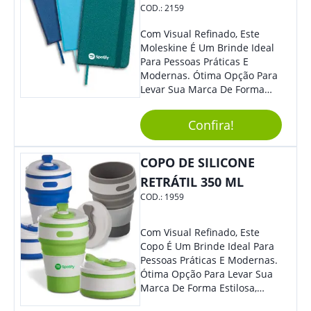
COD.:
2159
Com Visual Refinado, Este
Moleskine É Um Brinde Ideal
Para Pessoas Práticas E
Modernas. Ótima Opção Para
Levar Sua Marca De Forma
Estilosa, Agregando Valor Para
Sua Empresa Em Eventos,
Confira!
Reuniões Corporativas Ou Até
Mesmo Para Presentear
Colaboradores E Parceiros De
COPO DE SILICONE
Sua Empresa.
RETRÁTIL 350 ML
COD.:
1959
Com Visual Refinado, Este
Copo É Um Brinde Ideal Para
Pessoas Práticas E Modernas.
Ótima Opção Para Levar Sua
Marca De Forma Estilosa,
Agregando Valor Para Sua