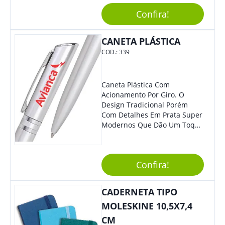
Estilo E Surpreender À Todos.
Versátil, O Brinde Se Adequa
Confira!
À Feiras, Eventos E Até Mesmo
Datas Especiais.
CANETA PLÁSTICA
COD.:
339
Caneta Plástica Com
Acionamento Por Giro. O
Design Tradicional Porém
Com Detalhes Em Prata Super
Modernos Que Dão Um Toque
De Charme Na Peça.
Confira!
CADERNETA TIPO
MOLESKINE 10,5X7,4
CM