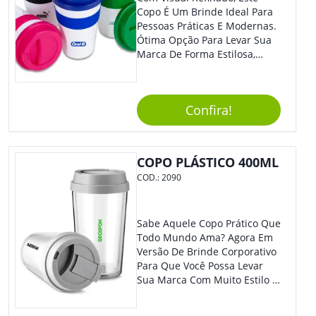
Copo É Um Brinde Ideal Para
Pessoas Práticas E Modernas.
Ótima Opção Para Levar Sua
Marca De Forma Estilosa,
Agregando Valor Para Sua
Empresa Em Eventos,
Reuniões Corporativas Ou Até
Confira!
Mesmo Para Presentear
Colaboradores.
COPO PLÁSTICO 400ML
COD.:
2090
Sabe Aquele Copo Prático Que
Todo Mundo Ama? Agora Em
Versão De Brinde Corporativo
Para Que Você Possa Levar
Sua Marca Com Muito Estilo E
Acrescentar Ainda Mais
Praticidade À Eventos E Feiras