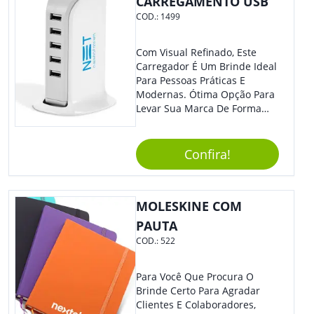
CARREGAMENTO USB
COD.:
1499
Com Visual Refinado, Este
Carregador É Um Brinde Ideal
Para Pessoas Práticas E
Modernas. Ótima Opção Para
Levar Sua Marca De Forma
Estilosa, Agregando Valor Para
Sua Empresa Em Eventos,
Reuniões Corporativas Ou Até
Confira!
Mesmo Para Presentear
Colaboradores E Parceiros De
Sua Empresa.
MOLESKINE COM
PAUTA
COD.:
522
Para Você Que Procura O
Brinde Certo Para Agradar
Clientes E Colaboradores,