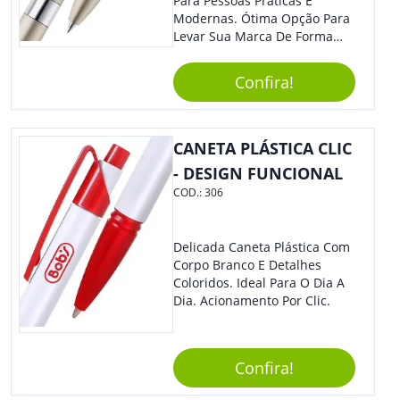
Para Pessoas Práticas E
Modernas. Ótima Opção Para
Levar Sua Marca De Forma
Estilosa, Agregando Valor Para
Sua Empresa Em Eventos,
Confira!
Reuniões Corporativas Ou Até
Mesmo Para Presentear
Colaboradores E Parceiros De
Sua Empresa.
CANETA PLÁSTICA CLIC
- DESIGN FUNCIONAL
COD.:
306
Delicada Caneta Plástica Com
Corpo Branco E Detalhes
Coloridos. Ideal Para O Dia A
Dia. Acionamento Por Clic.
Confira!