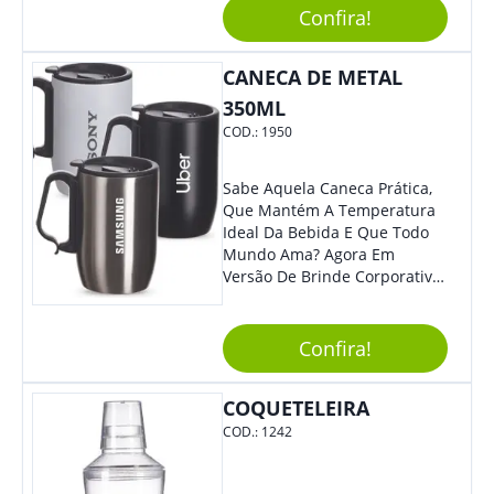
Segurança Ao Carregá-Lo.
Confira!
Ofereça A Seus Clientes E
Colaboradores, Sem Dúvidas
CANECA DE METAL
Eles Irão Adorar.
350ML
COD.:
1950
Sabe Aquela Caneca Prática,
Que Mantém A Temperatura
Ideal Da Bebida E Que Todo
Mundo Ama? Agora Em
Versão De Brinde Corporativo
Para Que Você Possa Levar
Sua Marca Com Muito Estilo E
Acrescentar Ainda Mais
Confira!
Praticidade À Eventos E Feiras
De Exposição.
COQUETELEIRA
COD.:
1242