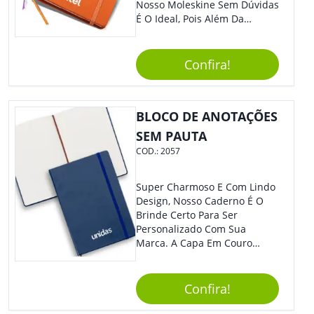
Nosso Moleskine Sem Dúvidas
É O Ideal, Pois Além Da
Praticidade, Pode Ser
Utilizado Em Diversos
Momentos Do Dia.
Confira!
Personalize-O Com Sua Marca
E Tenha Ainda Mais Destaque
Em Feiras De Exposições E
BLOCO DE ANOTAÇÕES
Eventos Corporativos.
SEM PAUTA
COD.:
2057
Super Charmoso E Com Lindo
Design, Nosso Caderno É O
Brinde Certo Para Ser
Personalizado Com Sua
Marca. A Capa Em Couro
Sintético É Resistente, E O
Elástico Permite Maior
Segurança Ao Carregá-Lo.
Confira!
Ofereça A Seus Clientes E
Colaboradores, Sem Dúvidas