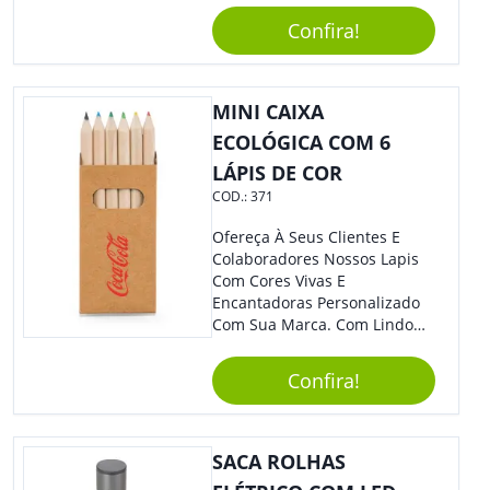
De Exposição.
Confira!
MINI CAIXA
ECOLÓGICA COM 6
LÁPIS DE COR
COD.:
371
Ofereça À Seus Clientes E
Colaboradores Nossos Lapis
Com Cores Vivas E
Encantadoras Personalizado
Com Sua Marca. Com Lindo
Design, O Brinde É Versátil
Para Diversas Ocasiões.
Confira!
Perfeito, Não É?!
SACA ROLHAS