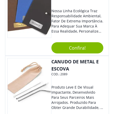
Nossa Linha Ecológica Traz
Responsabilidade Ambiental,
Fator De Extrema Importância.
Para Adequar Sua Marca À
Essa Realidade, Personalize
Nosso Incrível Bloco De
Anotações Com Post-It E
Caneta. Elaborado A Partir De
Confira!
Material Reciclado, O Brinde
Também É Prático, Tornando-
CANUDO DE METAL E
Se Assim Excelente Para Uso
Cotidiano. Perfeito, Não É?!
ESCOVA
COD.:
2089
Produto Leve E De Visual
Impactante, Desenvolvido
Para Seus Parceiros Mais
Arrojados. Produzido Para
Obter Grande Durabilidade, É
Uma Ótima Opção Para Levar