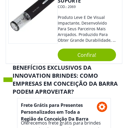
SUPORTE
COD.:
2069
Produto Leve E De Visual
Impactante, Desenvolvido
Para Seus Parceiros Mais
Arrojados. Produzido Para
Obter Grande Durabilidade, É
Uma Ótima Opção Para Levar
Sua Marca De Forma Estilosa,
Confira!
Agregando Valor Para Sua
Empresa Em Eventos.
BENEFÍCIOS EXCLUSIVOS DA
INNOVATION BRINDES: COMO
EMPRESAS EM CONCEIÇÃO DA BARRA
PODEM APROVEITAR?
Frete Grátis para Presentes
Personalizados em Toda a
Região de Conceição Da Barra
Oferecemos frete grátis para brindes