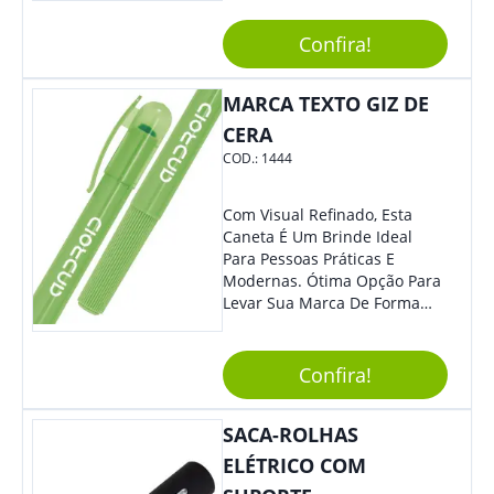
Sua Marca De Forma Estilosa,
Agregando Valor Para Sua
Confira!
Empresa Em Eventos.
MARCA TEXTO GIZ DE
CERA
COD.:
1444
Com Visual Refinado, Esta
Caneta É Um Brinde Ideal
Para Pessoas Práticas E
Modernas. Ótima Opção Para
Levar Sua Marca De Forma
Estilosa, Agregando Valor Para
Sua Empresa Em Eventos,
Reuniões Corporativas Ou Até
Confira!
Mesmo Para Presentear
Colaboradores.
SACA-ROLHAS
ELÉTRICO COM