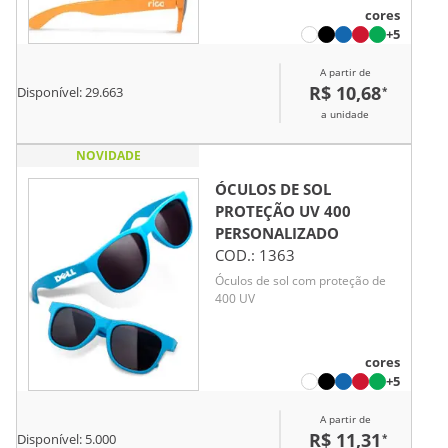
em ambientes externos.
cores
+5
A partir de
R$ 10,68
*
Disponível:
29.663
a unidade
NOVIDADE
ÓCULOS DE SOL
PROTEÇÃO UV 400
PERSONALIZADO
COD.:
1363
Óculos de sol com proteção de
400 UV
cores
+5
A partir de
R$ 11,31
*
Disponível:
5.000