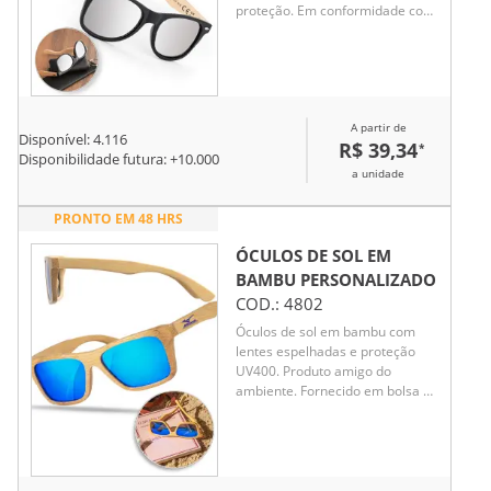
proteção. Em conformidade com
as normas EN ISO 12312-1. A cor
e o resultado da impressão nos
materiais naturais pode variar
entre produtos. 146 x 49 x 150
mm
A partir de
Disponível:
4.116
R$ 39,34
*
Disponibilidade futura: +
10.000
a unidade
PRONTO EM 48 HRS
ÓCULOS DE SOL EM
BAMBU
PERSONALIZADO
COD.:
4802
Óculos de sol em bambu com
lentes espelhadas e proteção
UV400. Produto amigo do
ambiente. Fornecido em bolsa de
papel kraft. 147 x 46 x 150 mm