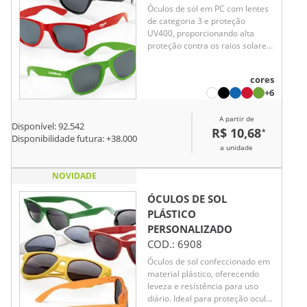
Óculos de sol em PC com lentes
de categoria 3 e proteção
UV400, proporcionando alta
proteção contra os raios solares.
Em conformidade com as
normas EN ISO 12312-1, garante
cores
segurança e qualidade para o
+6
uso diário. Leve, resistente e
confortável, é ideal para diversas
A partir de
ocasiões, combinando estilo e
Disponível:
92.542
R$ 10,68
*
funcionalidade. Perfeito para
Disponibilidade futura: +
38.000
quem busca um acessório
a unidade
moderno e eficiente para a
proteção ocular.
NOVIDADE
ÓCULOS DE SOL
PLÁSTICO
PERSONALIZADO
COD.:
6908
Óculos de sol confeccionado em
material plástico, oferecendo
leveza e resistência para uso
diário. Ideal para proteção ocular