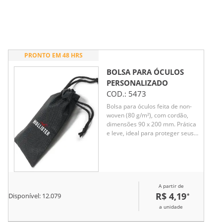
PRONTO EM 48 HRS
BOLSA PARA ÓCULOS
PERSONALIZADO
COD.:
5473
Bolsa para óculos feita de non-
woven (80 g/m²), com cordão,
dimensões 90 x 200 mm. Prática
e leve, ideal para proteger seus
óculos com estilo e facilidade de
transporte.
A partir de
R$ 4,19
*
Disponível:
12.079
a unidade