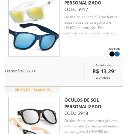
PERSONALIZADO
COD.:
5917
Óculos de sol em PC com lentes
espelhadas de categoria 3 e
UV400 de proteção. Em
conformidade com as normas
EN ISO 12312-1. 146 x 49 x 150
mm
cores
A partir de
R$ 13,29
*
Disponível:
36.301
a unidade
PRONTO EM 48 HRS
ÓCULOS DE SOL
PERSONALIZADO
COD.:
5918
Óculos de sol com armação em
PP e bambu. Lentes espelhadas
de categoria 3 e UV400 de