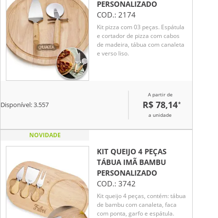
PERSONALIZADO
COD.:
2174
Kit pizza com 03 peças. Espátula
e cortador de pizza com cabos
de madeira, tábua com canaleta
e verso liso.
A partir de
R$ 78,14
*
Disponível:
3.557
a unidade
NOVIDADE
KIT QUEIJO 4 PEÇAS
TÁBUA IMÃ BAMBU
PERSONALIZADO
COD.:
3742
Kit queijo 4 peças, contém: tábua
de bambu com canaleta, faca
com ponta, garfo e espátula.