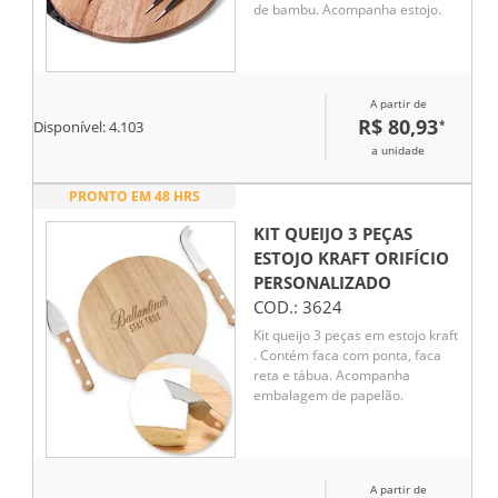
de bambu. Acompanha estojo.
A partir de
R$ 80,93
*
Disponível:
4.103
a unidade
PRONTO EM 48 HRS
KIT QUEIJO 3 PEÇAS
ESTOJO KRAFT ORIFÍCIO
PERSONALIZADO
COD.:
3624
Kit queijo 3 peças em estojo kraft
. Contém faca com ponta, faca
reta e tábua. Acompanha
embalagem de papelão.
A partir de