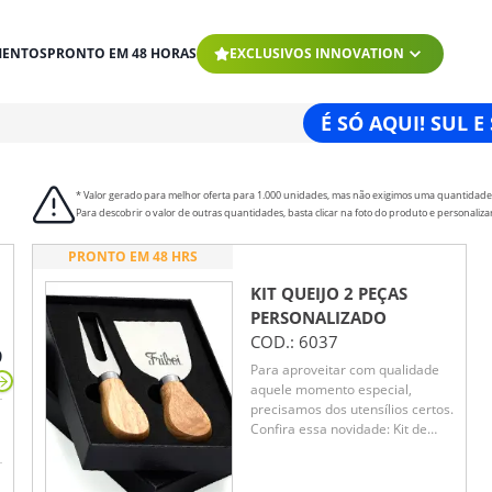
MENTOS
PRONTO EM 48 HORAS
EXCLUSIVOS INNOVATION
É SÓ AQUI! SUL E
* Valor gerado para melhor oferta para 1.000 unidades, mas não exigimos uma quantidad
Para descobrir o valor de outras quantidades, basta clicar na foto do produto e personaliza
PRONTO EM 48 HRS
KIT QUEIJO 2 PEÇAS
PERSONALIZADO
COD.:
6037
9
Para aproveitar com qualidade
aquele momento especial,
precisamos dos utensílios certos.
Confira essa novidade: Kit de
Queijo com 2 peças, embalado
em um estojo de papelão com
berço de espuma, contendo um