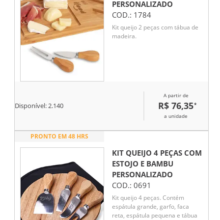
PERSONALIZADO
COD.:
1784
Kit queijo 2 peças com tábua de
madeira.
A partir de
R$ 76,35
*
Disponível:
2.140
a unidade
PRONTO EM 48 HRS
KIT QUEIJO 4 PEÇAS COM
ESTOJO E BAMBU
PERSONALIZADO
COD.:
0691
Kit queijo 4 peças. Contém
espátula grande, garfo, faca
reta, espátula pequena e tábua