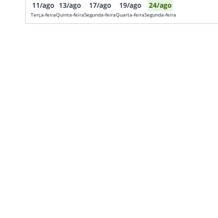
11
/
ago
13
/
ago
17
/
ago
19
/
ago
24
/
ago
Terça-feira
Quinta-feira
Segunda-feira
Quarta-feira
Segunda-feira