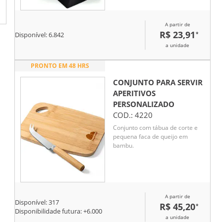
garfo e uma espátula.
A partir de
R$ 23,91
*
Disponível:
6.842
a unidade
PRONTO EM 48 HRS
CONJUNTO PARA SERVIR
APERITIVOS
PERSONALIZADO
COD.:
4220
Conjunto com tábua de corte e
pequena faca de queijo em
bambu.
A partir de
Disponível:
317
R$ 45,20
*
Disponibilidade futura: +
6.000
a unidade