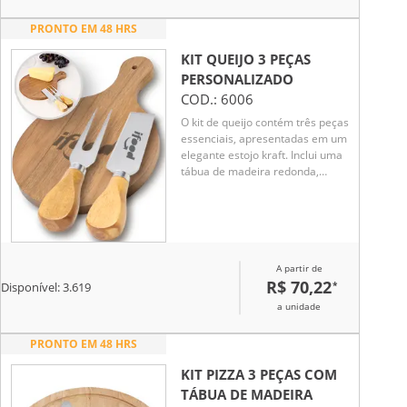
PRONTO EM 48 HRS
KIT QUEIJO 3 PEÇAS
PERSONALIZADO
COD.:
6006
O kit de queijo contém três peças
essenciais, apresentadas em um
elegante estojo kraft. Inclui uma
tábua de madeira redonda,
projetada com um orifício para
fácil manuseio, uma faca reta
para cortes precisos e um garfo
para servir. Ideal para quem
aprecia momentos de
A partir de
degustação de queijos com
R$ 70,22
*
praticidade e estilo.
Disponível:
3.619
a unidade
PRONTO EM 48 HRS
KIT PIZZA 3 PEÇAS COM
TÁBUA DE MADEIRA