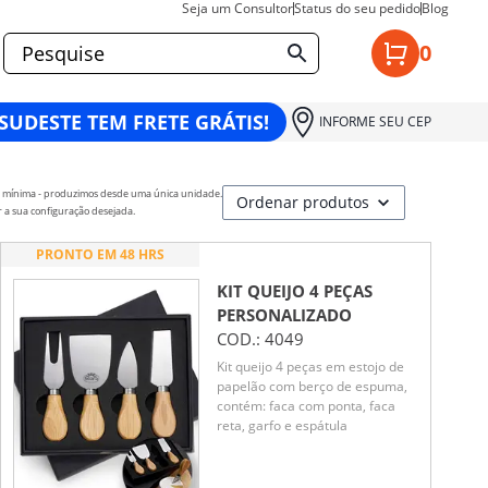
Seja um Consultor
Status do seu pedido
Blog
0
 SUDESTE TEM FRETE GRÁTIS!
INFORME SEU CEP
e mínima - produzimos desde uma única unidade.
r a sua configuração desejada.
PRONTO EM 48 HRS
KIT QUEIJO 4 PEÇAS
PERSONALIZADO
COD.:
4049
Kit queijo 4 peças em estojo de
papelão com berço de espuma,
contém: faca com ponta, faca
reta, garfo e espátula