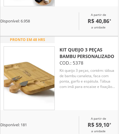
A partir de
R$ 40,86
*
Disponível:
6.958
a unidade
PRONTO EM 48 HRS
KIT QUEIJO 3 PEÇAS
BAMBU
PERSONALIZADO
COD.:
5378
Kit queijo 3 peças, contém: tábua
de bambu canaleta, faca com
ponta, garfo e espátula. Tábua
com imã para encaixe e fixação
dos utensílios.
A partir de
R$ 59,10
*
Disponível:
181
a unidade