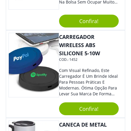
Na Bolsa Sem Ocupar Muito
Espaço E Carregar Para
Qualquer Lugar Todos Os
Arquivos Desejados. Ideal
Confira!
Para Oferecer Em Eventos E
Feiras De Exposições.
CARREGADOR
WIRELESS ABS
SILICONE 5-10W
COD.:
1452
Com Visual Refinado, Este
Carregador É Um Brinde Ideal
Para Pessoas Práticas E
Modernas. Ótima Opção Para
Levar Sua Marca De Forma
Estilosa, Agregando Valor Para
Sua Empresa Em Eventos,
Confira!
Reuniões Corporativas Ou Até
Mesmo Para Presentear
Colaboradores E Parceiros De
CANECA DE METAL
Sua Empresa.