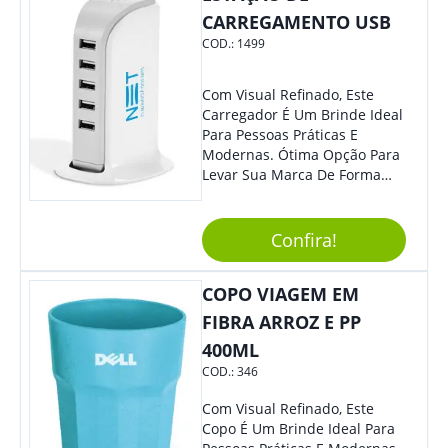
CARREGAMENTO USB
COD.:
1499
Com Visual Refinado, Este
Carregador É Um Brinde Ideal
Para Pessoas Práticas E
Modernas. Ótima Opção Para
Levar Sua Marca De Forma
Estilosa, Agregando Valor Para
Sua Empresa Em Eventos,
Reuniões Corporativas Ou Até
Confira!
Mesmo Para Presentear
Colaboradores E Parceiros De
COPO VIAGEM EM
Sua Empresa.
FIBRA ARROZ E PP
400ML
COD.:
346
Com Visual Refinado, Este
Copo É Um Brinde Ideal Para