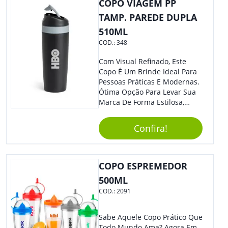
COPO VIAGEM PP
TAMP. PAREDE DUPLA
510ML
COD.:
348
Com Visual Refinado, Este
Copo É Um Brinde Ideal Para
Pessoas Práticas E Modernas.
Ótima Opção Para Levar Sua
Marca De Forma Estilosa,
Agregando Valor Para Sua
Empresa Em Eventos,
Confira!
Reuniões Corporativas Ou Até
Mesmo Para Presentear
Colaboradores.
COPO ESPREMEDOR
500ML
COD.:
2091
Sabe Aquele Copo Prático Que
Todo Mundo Ama? Agora Em