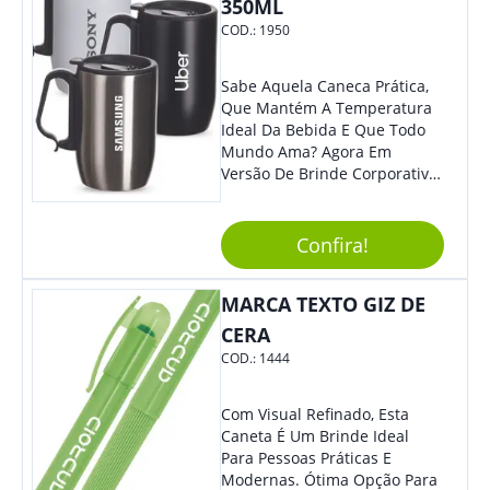
350ML
COD.:
1950
Sabe Aquela Caneca Prática,
Que Mantém A Temperatura
Ideal Da Bebida E Que Todo
Mundo Ama? Agora Em
Versão De Brinde Corporativo
Para Que Você Possa Levar
Sua Marca Com Muito Estilo E
Acrescentar Ainda Mais
Confira!
Praticidade À Eventos E Feiras
De Exposição.
MARCA TEXTO GIZ DE
CERA
COD.:
1444
Com Visual Refinado, Esta
Caneta É Um Brinde Ideal
Para Pessoas Práticas E
Modernas. Ótima Opção Para