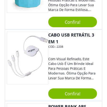
Pessoas Práticas E Modernas.
Ótima Opção Para Levar Sua
Marca De Forma Estilosa,
Agregando Valor Para Sua
Empresa Em Eventos,
Confira!
Reuniões Corporativas Ou Até
Mesmo Para Presentear
Colaboradores.
CABO USB RETRÁTIL 3
EM 1
COD.:
2208
Com Visual Refinado, Este
Cabo Usb É Um Brinde Ideal
Para Pessoas Práticas E
Modernas. Ótima Opção Para
Levar Sua Marca De Forma
Estilosa, Agregando Valor Para
Sua Empresa Em Eventos,
Reuniões Corporativas Ou Até
Confira!
Mesmo Para Presentear
Colaboradores E Parceiros De
POWER BANK ABS
Sua Empresa.