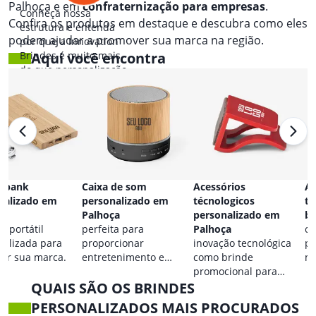
Palhoça e em
confraternização para empresas
.
Conheça nossa
Confira os produtos em destaque e descubra como eles
estrutura e entenda
podem ajudar a promover sua marca na região.
por que a Innovation
Brindes é muito mais
Aqui você encontra
do que personalização.
 bank
Caixa de som
Acessórios
Ac
nalizado em
personalizado em
técnologicos
ta
ça
Palhoça
personalizado em
br
a portátil
perfeita para
Palhoça
co
nalizada para
proporcionar
inovação tecnológica
pa
car sua marca.
entretenimento e
como brinde
ma
destacar sua marca em
promocional para
QUAIS SÃO OS BRINDES
qualquer ocasião.
eventos.
PERSONALIZADOS MAIS PROCURADOS