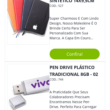
SINTÉTICO 14X9,5CM
COD.:
527
Super Charmoso E Com Lindo
Design, Nosso Moleskine É O
Brinde Certo Para Ser
Personalizado Com Sua
Marca. A Capa Em Couro
Sintético É Resistente, E O
Elástico Permite Maior
Segurança Ao Carregá-Lo.
Confira!
Ofereça A Seus Clientes E
Colaboradores, Sem Dúvidas
PEN DRIVE PLÁSTICO
Eles Irão Adorar.
TRADICIONAL 8GB - 02
COD.:
744
A Praticidade Que Seus
Colaboradores Precisam
Encontramos Nesse Pen
Drive. Perfeito Para Carregar