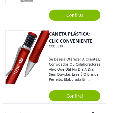
Estilosa, Agregando Valor Para
Sua Empresa Em Eventos,
Reuniões Corporativas Ou Até
Confira!
Mesmo Para Presentear
Colaboradores E Parceiros De
Sua Empresa.
CANETA PLÁSTICA:
CLIC CONVENIENTE
COD.:
319
Se Deseja Oferecer A Clientes,
Convidados Ou Colaboradores
Algo Que Útil No Dia A Dia,
Sem Dúvidas Esse É O Brinde
Perfeito. Elaborada Em
Plástico Fosco E Resistente E
Com Detalhes Em Metal, Essa
Incrível Caneta Esferográfica É
Confira!
Acionada Na Por Clic Na Parte
Superior.