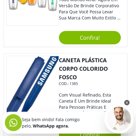
Versão De Brinde Corporativo
Para Que Você Possa Levar
Sua Marca Com Muito Estilo E
Acrescentar Ainda Mais
Praticidade À Eventos E Feiras
De Exposição.
Confira!
CANETA PLÁSTICA
CORPO COLORIDO
FOSCO
COD.:
1385
Com Visual Refinado, Esta
Caneta É Um Brinde Ideal
Para Pessoas Práticas E
Modernas. Ótima Opção Para
Levar Sua Marca De Forma
Seja bem vindo! Fala comigo
Estilosa, Agregando Valor Para
pelo,
WhatsApp agora.
Sua Empresa Em Eventos,
Confira!