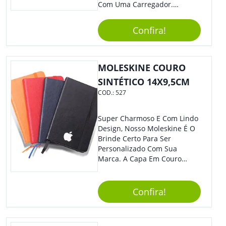
Com Uma Carregador.
Demais, Não É?! O Material É
Resistente, Com A Qualidade
Confira!
Que Os Colaboradores
Buscam, E O Design É
Moderno, Destacando Ainda
Mais Sua Marca.
MOLESKINE COURO
SINTÉTICO 14X9,5CM
COD.:
527
Super Charmoso E Com Lindo
Design, Nosso Moleskine É O
Brinde Certo Para Ser
Personalizado Com Sua
Marca. A Capa Em Couro
Sintético É Resistente, E O
Elástico Permite Maior
Segurança Ao Carregá-Lo.
Confira!
Ofereça A Seus Clientes E
Colaboradores, Sem Dúvidas
Eles Irão Adorar.