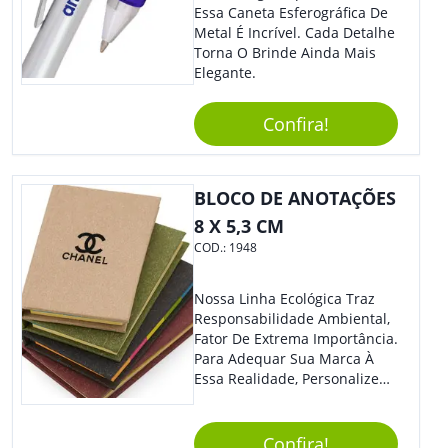
Essa Caneta Esferográfica De
Metal É Incrível. Cada Detalhe
Torna O Brinde Ainda Mais
Elegante.
Confira!
BLOCO DE ANOTAÇÕES
8 X 5,3 CM
COD.:
1948
Nossa Linha Ecológica Traz
Responsabilidade Ambiental,
Fator De Extrema Importância.
Para Adequar Sua Marca À
Essa Realidade, Personalize
Nosso Incrível Bloco De
Anotações Com Post-It E
Caneta. Elaborado A Partir De
Confira!