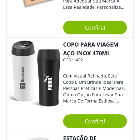
Para Adequar Sua Marca À
Essa Realidade, Personalize
Nosso Incrível Bloco De
Anotações Com Post-It E
Caneta. Elaborado A Partir De
Confira!
Material Reciclado, O Brinde
Também É Prático, Tornando-
COPO PARA VIAGEM
Se Assim Excelente Para Uso
Cotidiano. Perfeito, Não É?!
AÇO INOX 470ML
COD.:
1492
Com Visual Refinado, Este
Copo É Um Brinde Ideal Para
Pessoas Práticas E Modernas.
Ótima Opção Para Levar Sua
Marca De Forma Estilosa,
Agregando Valor Para Sua
Empresa Em Eventos,
Reuniões Corporativas Ou Até
Confira!
Mesmo Para Presentear
Colaboradores.
ESTAÇÃO DE