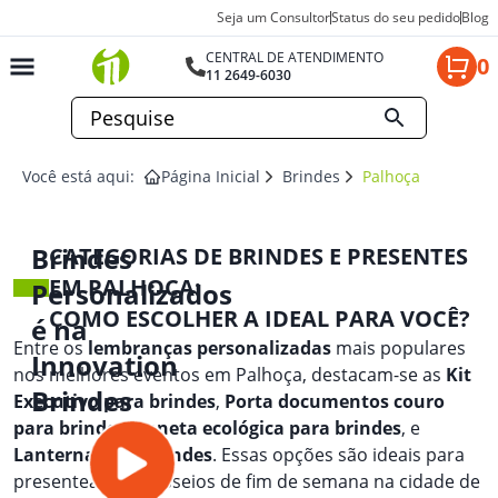
Seja um Consultor
Status do seu pedido
Blog
CENTRAL DE ATENDIMENTO
0
11 2649-6030
Você está aqui:
Página Inicial
Brindes
Palhoça
Brindes
CATEGORIAS DE BRINDES E PRESENTES
EM PALHOÇA:
Personalizados
COMO ESCOLHER A IDEAL PARA VOCÊ?
é na
Entre os
lembranças personalizadas
mais populares
Innovation
nos melhores eventos em Palhoça, destacam-se as
Kit
Brindes
Executivo para brindes
,
Porta documentos couro
para brindes
,
Caneta ecológica para brindes
, e
Lanterna para brindes
. Essas opções são ideais para
presentear em passeios de fim de semana na cidade de