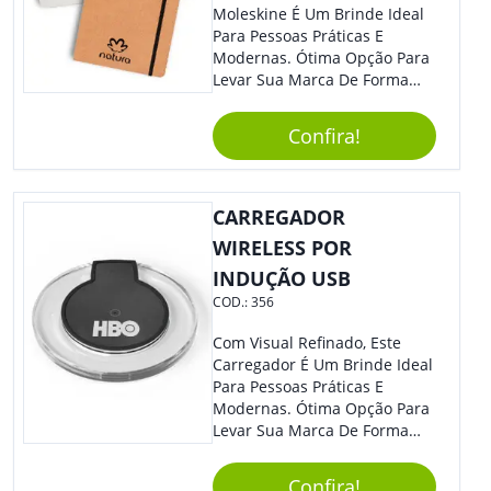
Moleskine É Um Brinde Ideal
Para Pessoas Práticas E
Modernas. Ótima Opção Para
Levar Sua Marca De Forma
Estilosa, Agregando Valor Para
Sua Empresa Em Eventos,
Confira!
Reuniões Corporativas Ou Até
Mesmo Para Presentear
Colaboradores E Parceiros De
Sua Empresa.
CARREGADOR
WIRELESS POR
INDUÇÃO USB
COD.:
356
Com Visual Refinado, Este
Carregador É Um Brinde Ideal
Para Pessoas Práticas E
Modernas. Ótima Opção Para
Levar Sua Marca De Forma
Estilosa, Agregando Valor Para
Sua Empresa Em Eventos,
Confira!