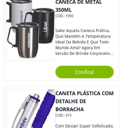
CANECA DE METAL
350ML
COD.:
1950
Sabe Aquela Caneca Prática,
Que Mantém A Temperatura
Ideal Da Bebida E Que Todo
Mundo Ama? Agora Em
Versão De Brinde Corporativo
Para Que Você Possa Levar
Sua Marca Com Muito Estilo E
Acrescentar Ainda Mais
Confira!
Praticidade À Eventos E Feiras
De Exposição.
CANETA PLÁSTICA COM
DETALHE DE
BORRACHA
COD.:
315
Com Design Super Sofisticado,