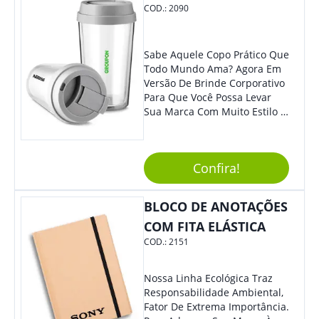
Mais Sua Marca.
COD.:
2090
Sabe Aquele Copo Prático Que
Todo Mundo Ama? Agora Em
Versão De Brinde Corporativo
Para Que Você Possa Levar
Sua Marca Com Muito Estilo E
Acrescentar Ainda Mais
Praticidade À Eventos E Feiras
De Exposição.
Confira!
BLOCO DE ANOTAÇÕES
COM FITA ELÁSTICA
COD.:
2151
Nossa Linha Ecológica Traz
Responsabilidade Ambiental,
Fator De Extrema Importância.