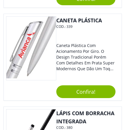
Reuniões Corporativas Ou Até
Mesmo Para Presentear
Colaboradores E Parceiros De
Sua Empresa.
CANETA PLÁSTICA
COD.:
339
Caneta Plástica Com
Acionamento Por Giro. O
Design Tradicional Porém
Com Detalhes Em Prata Super
Modernos Que Dão Um Toque
De Charme Na Peça.
Confira!
LÁPIS COM BORRACHA
INTEGRADA
COD.:
380