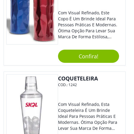
Com Visual Refinado, Este
Copo É Um Brinde Ideal Para
Pessoas Práticas E Modernas.
Ótima Opção Para Levar Sua
Marca De Forma Estilosa,
Agregando Valor Para Sua
Empresa Em Eventos,
Reuniões Corporativas Ou Até
Confira!
Mesmo Para Presentear
Colaboradores.
COQUETELEIRA
COD.:
1242
Com Visual Refinado, Esta
Coqueteleira É Um Brinde
Ideal Para Pessoas Práticas E
Modernas. Ótima Opção Para
Levar Sua Marca De Forma