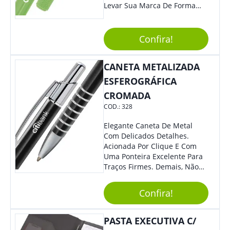
Levar Sua Marca De Forma
Estilosa, Agregando Valor Para
Sua Empresa Em Eventos,
Reuniões Corporativas Ou Até
Confira!
Mesmo Para Presentear
Colaboradores.
CANETA METALIZADA
ESFEROGRÁFICA
CROMADA
COD.:
328
Elegante Caneta De Metal
Com Delicados Detalhes.
Acionada Por Clique E Com
Uma Ponteira Excelente Para
Traços Firmes. Demais, Não
É?!
Confira!
PASTA EXECUTIVA C/