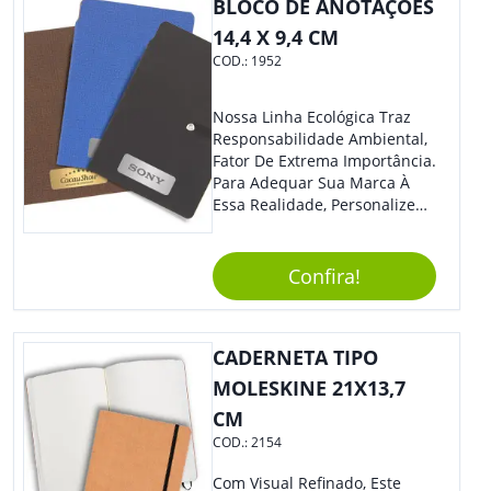
BLOCO DE ANOTAÇÕES
14,4 X 9,4 CM
COD.:
1952
Nossa Linha Ecológica Traz
Responsabilidade Ambiental,
Fator De Extrema Importância.
Para Adequar Sua Marca À
Essa Realidade, Personalize
Nosso Incrível Bloco De
Anotações Com Post-It E
Caneta. Elaborado A Partir De
Confira!
Material Reciclado, O Brinde
Também É Prático, Tornando-
Se Assim Excelente Para Uso
CADERNETA TIPO
Cotidiano. Perfeito, Não É?!
MOLESKINE 21X13,7
CM
COD.:
2154
Com Visual Refinado, Este