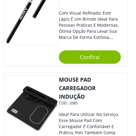
Com Visual Refinado, Este
Lápis É Um Brinde Ideal Para
Pessoas Práticas E Modernas.
Ótima Opção Para Levar Sua
Marca De Forma Estilosa,
Agregando Valor Para Sua
Empresa Em Eventos,
Reuniões Corporativas Ou Até
Confira!
Mesmo Para Presentear
Colaboradores E Parceiros De
Sua Empresa.
MOUSE PAD
CARREGADOR
INDUÇÃO
COD.:
2085
Ideal Para Utilizar No Serviço,
Esse Mouse Pad Com
Carregador É Confortável E
Prático, Pois Também Conta