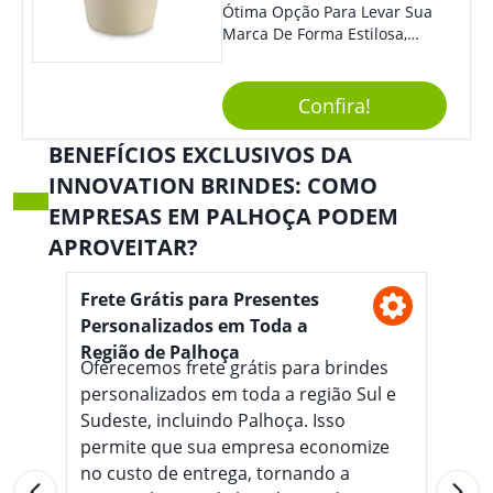
Ótima Opção Para Levar Sua
Marca De Forma Estilosa,
Agregando Valor Para Sua
Empresa Em Eventos,
Reuniões Corporativas Ou Até
Confira!
Mesmo Para Presentear
Colaboradores.
BENEFÍCIOS EXCLUSIVOS DA
INNOVATION BRINDES: COMO
EMPRESAS EM PALHOÇA PODEM
APROVEITAR?
Frete Grátis para Presentes
Personalizados em Toda a
Região de Palhoça
Oferecemos frete grátis para brindes
personalizados em toda a região Sul e
Sudeste, incluindo Palhoça. Isso
permite que sua empresa economize
no custo de entrega, tornando a