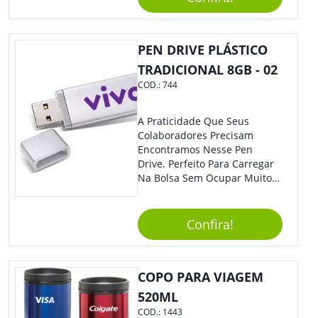
Material Reciclado, O Brinde
Também É Prático, Tornando-
Se Assim Excelente Para Uso
PEN DRIVE PLÁSTICO
Cotidiano. Perfeito, Não É?!
TRADICIONAL 8GB - 02
COD.:
744
A Praticidade Que Seus
Colaboradores Precisam
Encontramos Nesse Pen
Drive. Perfeito Para Carregar
Na Bolsa Sem Ocupar Muito
Espaço E Carregar Para
Qualquer Lugar Todos Os
Arquivos Desejados. Ideal
Confira!
Para Oferecer Em Eventos E
Feiras De Exposições.
COPO PARA VIAGEM
520ML
COD.:
1443