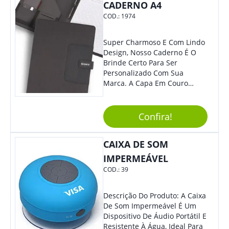
CADERNO A4
COD.:
1974
Super Charmoso E Com Lindo
Design, Nosso Caderno É O
Brinde Certo Para Ser
Personalizado Com Sua
Marca. A Capa Em Couro
Sintético É Resistente, E O
Elástico Permite Maior
Segurança Ao Carregá-Lo.
Confira!
Ofereça A Seus Clientes E
Colaboradores, Sem Dúvidas
CAIXA DE SOM
Eles Irão Adorar.
IMPERMEÁVEL
COD.:
39
Descrição Do Produto: A Caixa
De Som Impermeável É Um
Dispositivo De Áudio Portátil E
Resistente À Água, Ideal Para