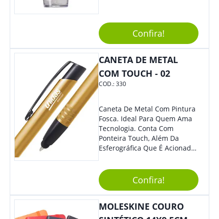
Estilosa, Agregando Valor Para
Sua Empresa Em Eventos,
Reuniões Corporativas Ou Até
Confira!
Mesmo Para Presentear
Colaboradores E Parceiros De
Sua Empresa.
CANETA DE METAL
COM TOUCH - 02
COD.:
330
Caneta De Metal Com Pintura
Fosca. Ideal Para Quem Ama
Tecnologia. Conta Com
Ponteira Touch, Além Da
Esferográfica Que É Acionada
Por Clique. Design Tradicional
Com Elegância E
Modernidade Na Medida
Confira!
Exata.
MOLESKINE COURO