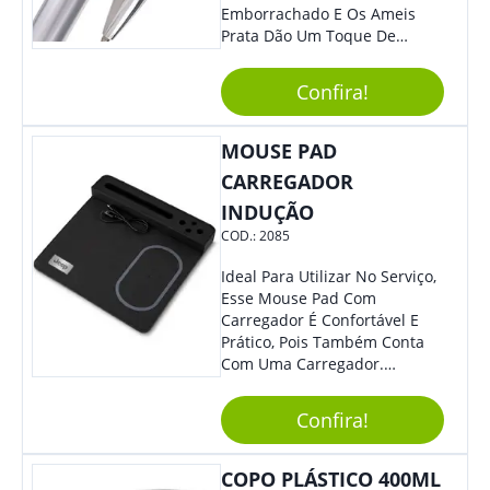
Emborrachado E Os Ameis
Prata Dão Um Toque De
Modernidade À Peça.
Acionamento Por Clique.
Confira!
MOUSE PAD
CARREGADOR
INDUÇÃO
COD.:
2085
Ideal Para Utilizar No Serviço,
Esse Mouse Pad Com
Carregador É Confortável E
Prático, Pois Também Conta
Com Uma Carregador.
Demais, Não É?! O Material É
Resistente, Com A Qualidade
Confira!
Que Os Colaboradores
Buscam, E O Design É
Moderno, Destacando Ainda
COPO PLÁSTICO 400ML