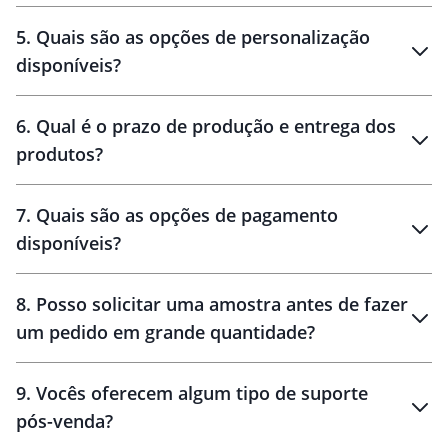
brinde
5
.
Quais são as opções de personalização
personalização
disponíveis?
amostra virtual
personalização
6
.
Qual é o prazo de produção e entrega dos
produtos?
7
.
Quais são as opções de pagamento
disponíveis?
10 dias
brinde
48 horas
8
.
Posso solicitar uma amostra antes de fazer
um pedido em grande quantidade?
amostras
9
.
Vocês oferecem algum tipo de suporte
pós-venda?