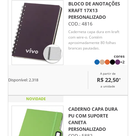
BLOCO DE ANOTAÇÕES
KRAFT 17X13
PERSONALIZADO
COD.:
4816
Caderneta capa dura em kraft
com wire-o. Contém
aproximadamente 80 folhas
brancas pautadas.
cores
+2
A partir de
R$ 22,50
*
Disponível:
2.318
a unidade
NOVIDADE
CADERNO CAPA DURA
PU COM SUPORTE
CANETA
PERSONALIZADO
COD.:
5882