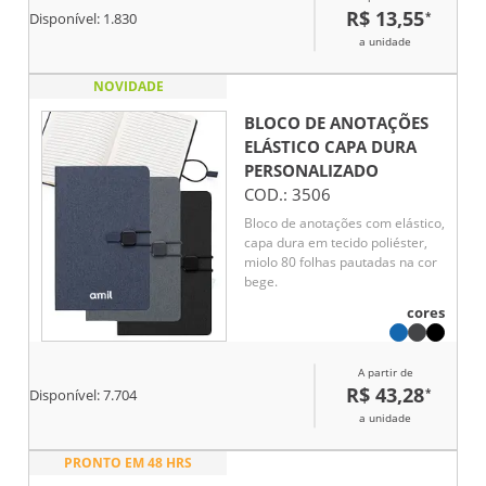
coloridos(acompanha na mesma
R$ 13,55
*
Disponível:
1.830
cor do suporte), aciona por
clique e para destravar basta
a unidade
apertar a parte inferior do clip.
NOVIDADE
BLOCO DE ANOTAÇÕES
ELÁSTICO CAPA DURA
PERSONALIZADO
COD.:
3506
Bloco de anotações com elástico,
capa dura em tecido poliéster,
miolo 80 folhas pautadas na cor
bege.
cores
A partir de
R$ 43,28
*
Disponível:
7.704
a unidade
PRONTO EM 48 HRS