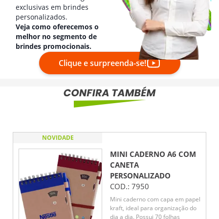
exclusivas em brindes
personalizados.
Veja como oferecemos o
melhor no segmento de
brindes promocionais.
Clique e surpreenda-se!
NOVIDADE
MINI CADERNO A6 COM
CANETA
PERSONALIZADO
COD.:
7950
Mini caderno com capa em papel
kraft, ideal para organização do
dia a dia. Possui 70 folhas