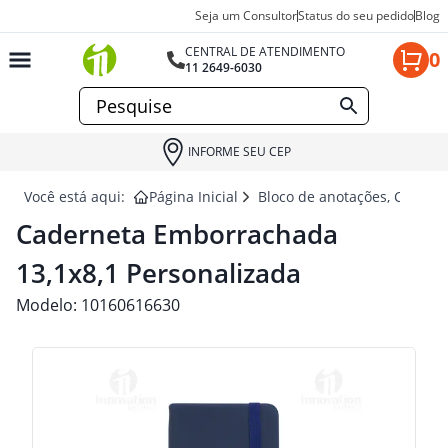
Seja um Consultor
Status do seu pedido
Blog
CENTRAL DE ATENDIMENTO
0
11 2649-6030
INFORME SEU CEP
Você está aqui:
Página Inicial
Bloco de anotações, Cadern
Caderneta Emborrachada
13,1x8,1 Personalizada
Modelo:
10160616630