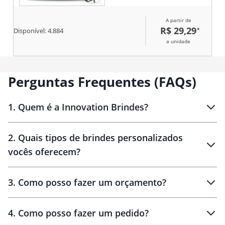
marfim, com espaço para
indicação de datas e dias da
A partir de
semana. Acompanha caneta
R$ 29,29
*
Disponível:
4.884
esferográfica com carga preta
de 0,8 mm. Uma opção prática e
a unidade
elegante para brindes
corporativos e uso profissional.
Perguntas Frequentes (FAQs)
1
.
Quem é a Innovation Brindes?
Innovation Brindes
2
.
Quais tipos de brindes personalizados
Brindes
personalizados
vocês oferecem?
3
.
Como posso fazer um orçamento?
personalizados
4
.
Como posso fazer um pedido?