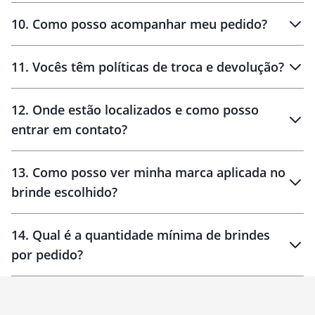
amostras
10
.
Como posso acompanhar meu pedido?
11
.
Vocês têm políticas de troca e devolução?
12
.
Onde estão localizados e como posso
entrar em contato?
30 dias
90 dias
localizados
13
.
Como posso ver minha marca aplicada no
brinde escolhido?
14
.
Qual é a quantidade mínima de brindes
por pedido?
brinde
Personalizado
1 unidade