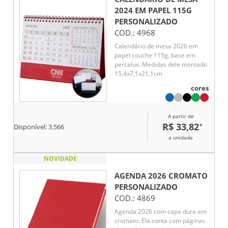
2024 EM PAPEL 115G
PERSONALIZADO
COD.:
4968
Calendário de mesa 2026 em
papel couche 115g, base em
percalux. Medidas dele montado
15,4x7,1x21,1cm
cores
A partir de
R$ 33,82
*
Disponível:
3.566
a unidade
NOVIDADE
AGENDA 2026 CROMATO
PERSONALIZADO
COD.:
4869
Agenda 2026 com capa dura em
cromato. Ela conta com páginas