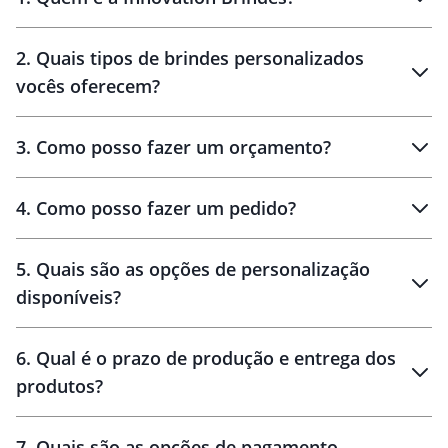
Innovation Brindes
2
.
Quais tipos de brindes personalizados
Brindes
personalizados
vocês oferecem?
3
.
Como posso fazer um orçamento?
personalizados
4
.
Como posso fazer um pedido?
brinde
5
.
Quais são as opções de personalização
personalização
disponíveis?
amostra virtual
personalização
6
.
Qual é o prazo de produção e entrega dos
produtos?
7
.
Quais são as opções de pagamento