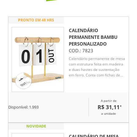
PRONTO EM 48 HRS
CALENDÁRIO
PERMANENTE BAMBU
PERSONALIZADO
COD.:
7823
Calendário permanente de mesa
com estrutura feita em madeira
e duas hastes de sustentação
em ferro. Conta com fichas de
papel cartão presas por argolas
de ferro, que permitem
organizar os dias em números e
os meses em versões
A partir de
abreviadas.
R$ 31,11
*
Disponível:
1.993
a unidade
NOVIDADE
CALENDÁRIO DE MESA