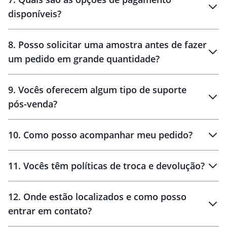
disponíveis?
10 dias
brinde
48 horas
8
.
Posso solicitar uma amostra antes de fazer
um pedido em grande quantidade?
amostras
9
.
Vocês oferecem algum tipo de suporte
pós-venda?
amostras
10
.
Como posso acompanhar meu pedido?
11
.
Vocês têm políticas de troca e devolução?
12
.
Onde estão localizados e como posso
entrar em contato?
30 dias
90 dias