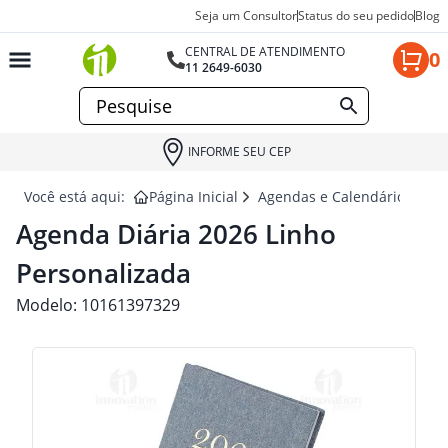
Seja um Consultor
Status do seu pedido
Blog
CENTRAL DE ATENDIMENTO
0
11 2649-6030
INFORME SEU CEP
Você está aqui:
Página Inicial
Agendas e Calendários para
Agenda Diária 2026 Linho
Personalizada
Modelo:
10161397329