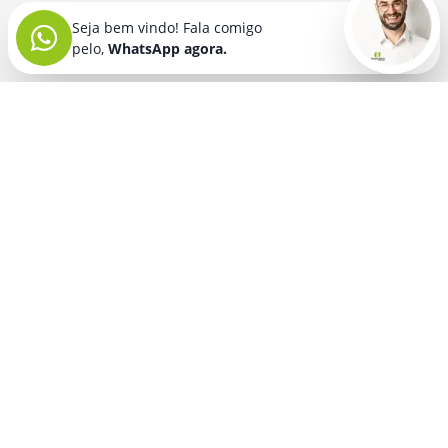
Seja bem vindo! Fala comigo
pelo,
WhatsApp agora.
Seja bem vindo! Fala comigo
pelo,
WhatsApp agora.
BRINDES PERSONALIZADOS
SEGMENTOS
Acessórios De
Guarda Chuva E
Academia para brindes
Celular E Tablet
Guarda Sol
para
Advocacia para brindes
para brindes
brindes
Automotivo para brindes
Acessórios
Kit Churrasco
Técnologicos
para brindes
Churrascaria para brindes
para brindes
Kit Executivo
Corporativo para brindes
Agendas E
para brindes
Calendários
Dia da Mulher para brindes
Kit Queijo E Kit
para brindes
Pizza
para
Dia das Criancas para brindes
Beleza &
brindes