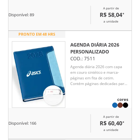
múndi, mapa África e Ásia.
A partir de
R$ 58,04
*
Disponível:
89
a unidade
PRONTO EM 48 HRS
AGENDA DIÁRIA 2026
PERSONALIZADO
COD.:
7511
Agenda diária 2026 com capa
em couro sintético e marca-
páginas em fita de cetim.
Contém páginas dedicadas para
dados pessoais, calendários de
2025 a 2027, lista de contatos,
cores
planejamento e mapas.
A partir de
R$ 60,40
*
Disponível:
166
a unidade