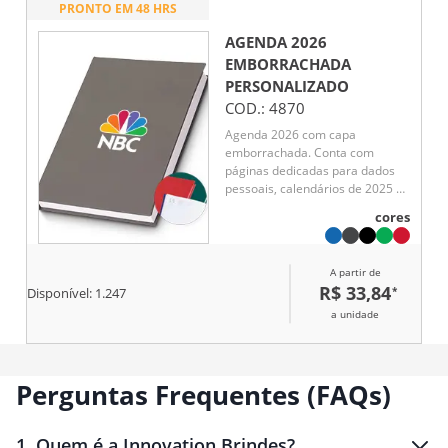
PRONTO EM 48 HRS
AGENDA 2026
EMBORRACHADA
PERSONALIZADO
COD.:
4870
Agenda 2026 com capa
emborrachada. Conta com
páginas dedicadas para dados
pessoais, calendários de 2025 a
2027, orçamento pessoal,
cores
planejamento mensal, espaço
para anotações diárias e lista de
contatos e aniversários.
A partir de
R$ 33,84
*
Disponível:
1.247
a unidade
Perguntas Frequentes (FAQs)
1
.
Quem é a Innovation Brindes?