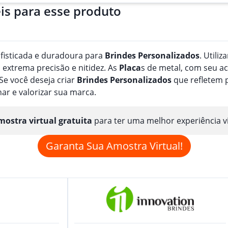
is para esse produto
fisticada e duradoura para
Brindes
Personalizado
s
. Utili
 extrema precisão e nitidez. As
Placa
s de metal, com seu ac
Se você deseja criar
Brindes
Personalizado
s
que refletem p
nar e valorizar sua marca.
ostra virtual gratuita
para ter uma melhor experiência v
Garanta Sua Amostra Virtual!