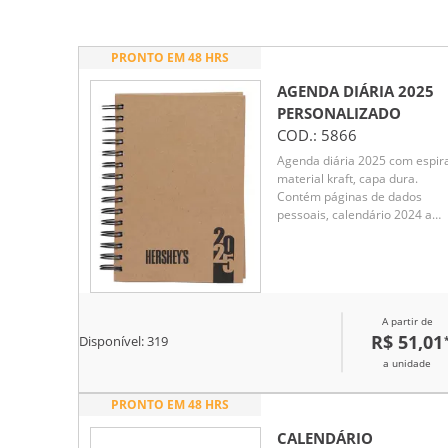
PRONTO EM 48 HRS
AGENDA DIÁRIA 2025
PERSONALIZADO
COD.:
5866
Agenda diária 2025 com espira
material kraft, capa dura.
Contém páginas de dados
pessoais, calendário 2024 a
2025, orçamento pessoal,
anotações, mapa do Brasil,
mapa da América do Sul, map
da América do Norte, mapa
Mundi, mapa da Europa, mapa
A partir de
da África, mapa da Ásia, índice
R$ 51,01
telefônico e planejamento.
Disponível:
319
a unidade
PRONTO EM 48 HRS
CALENDÁRIO