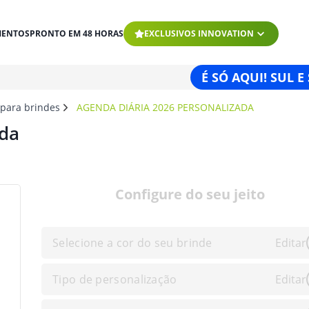
MENTOS
PRONTO EM 48 HORAS
EXCLUSIVOS INNOVATION
É SÓ AQUI! SUL E
 para brindes
AGENDA DIÁRIA 2026 PERSONALIZADA
ada
Configure do seu jeito
Selecione a cor do seu brinde
Editar
Tipo de personalização
Editar