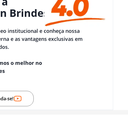
 a
n Brindes
deo institucional e conheça nossa
rna e as vantagens exclusivas em
dos.
mos o melhor no
es
nda-se!