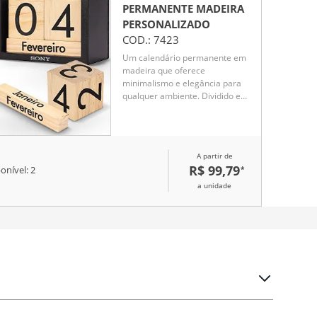
PERMANENTE MADEIRA
PERSONALIZADO
COD.:
7423
Um calendário permanente em
madeira que oferece
minimalismo e elegância para
qualquer ambiente. Dividido em
um par de cubos com números
dos dias do mês e outros três
retângulos com os nomes dos
meses, este é um calendário de
A partir de
montagem fácil e intuitiva
R$ 99,79
*
onível:
2
através de seus blocos,
contribuindo para uma rotina
a unidade
mais organizada enquanto serve
como um elegante ornamento
para mesas, estantes,
prateleiras e outros espaços
abertos.