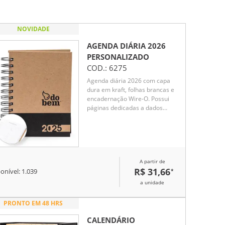
NOVIDADE
AGENDA DIÁRIA 2026
PERSONALIZADO
COD.:
6275
Agenda diária 2026 com capa
dura em kraft, folhas brancas e
encadernação Wire-O. Possui
páginas dedicadas a dados
pessoais, calendários de 2025
até 2027, orçamento pessoal,
planejamento mensal, anotações
diárias lista de contatos e
aniversários do mês.
A partir de
R$ 31,66
*
onível:
1.039
a unidade
PRONTO EM 48 HRS
CALENDÁRIO