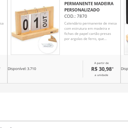
PERMANENTE MADEIRA
PERSONALIZADO
COD.:
7870
esa
Calendário permanente de mesa
com estrutura em madeira e
fichas de papel cartão presas
por argolas de ferro, que
permitem organizar os dias em
o
números e os meses em versões
abreviadas. Acompanha chave
Phillips pequena e dois
A partir de
parafusos para montagem.
R$ 30,98
*
*
Disponível:
3.710
Disp
a unidade
Brindes
personalizados