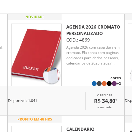
NOVIDADE
AGENDA 2026 CROMATO
PERSONALIZADO
COD.:
4869
l,
Agenda 2026 com capa dura em
cromato. Ela conta com páginas
dedicadas para dados pessoais,
calendários de 2025 a 2027,
orçamentos pessoais,
planejamento mensal, espaço
cores
a
para anotações diárias e lista de
+2
contatos e aniversários.
A partir de
R$ 34,80
*
*
Disponível:
1.041
Disp
a unidade
PRONTO EM 48 HRS
CALENDÁRIO