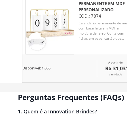
PERMANENTE EM MDF
PERSONALIZADO
COD.:
7874
Calendário permanente de m
com base feita em MDF e
moldura de ferro. Conta com
fichas em papel cartão que
permitem montar a data,
trazendo o dia em números e 
mês e os dias da semana em
versões abreviadas.
A partir de
R$ 31,03
Disponível:
1.065
a unidade
Perguntas Frequentes (FAQs)
1
.
Quem é a Innovation Brindes?
Innovation Brindes