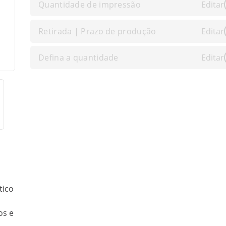
Quantidade de impressão
Editar
Retirada | Prazo de produção
Editar
Defina a quantidade
Editar
tico
os e