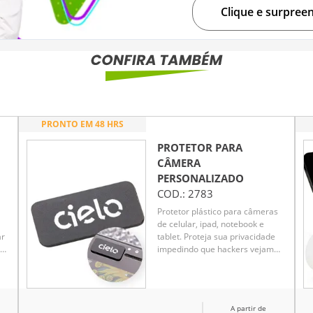
Clique e surpree
PRONTO EM 48 HRS
PROTETOR PARA
CÂMERA
PERSONALIZADO
COD.:
2783
Protetor plástico para câmeras
de celular, ipad, notebook e
ar
tablet. Proteja sua privacidade
uso
impedindo que hackers vejam
através de suas câmeras.
ar
A partir de