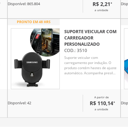
R$ 2,21
*
*
Disponível:
865.804
Disp
a unidade
PRONTO EM 48 HRS
SUPORTE VEICULAR COM
CARREGADOR
PERSONALIZADO
COD.:
3510
Suporte veicular com
carregamento por indução. O
.
produto contém hastes de ajuste
automático. Acompanha presilha
para encaixe na saída de ar do
veículo e cabo USB para ativação
do modo indução.
A partir de
R$ 110,14
*
Disponível:
42
Disp
a unidade