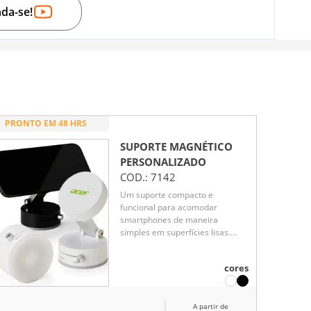
nda-se!
PRONTO EM 48 HRS
SUPORTE MAGNÉTICO
PERSONALIZADO
COD.:
7142
Um suporte compacto e
funcional para acomodar
smartphones de maneira
simples em superfícies lisas.
Feito em plástico, Possuí ajuste
em diferentes ângulos de
cores
inclinação. Conta com uma
ventosa retrátil via chave
seletora para fixação do suporte
A partir de
em superfícies lisas, ideal para