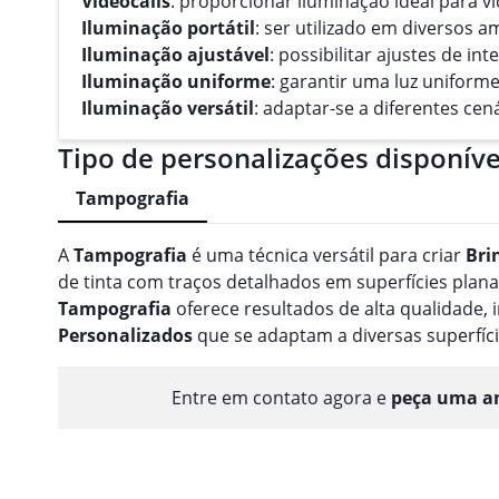
Videocalls
: proporcionar iluminação ideal para
Iluminação portátil
: ser utilizado em diversos 
Iluminação ajustável
: possibilitar ajustes de i
Iluminação uniforme
: garantir uma luz uniform
Iluminação versátil
: adaptar-se a diferentes cen
Tipo de personalizações disponíve
Tampografia
A
Tampografia
é uma técnica versátil para criar
Bri
de tinta com traços detalhados em superfícies planas
Tampografia
oferece resultados de alta qualidade
Personalizado
s
que se adaptam a diversas superfíci
Entre em contato agora e
peça uma am