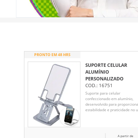
PRONTO EM 48 HRS
SUPORTE CELULAR
ALUMÍNIO
PERSONALIZADO
COD.:
16751
Suporte para celular
confeccionado em alumínio,
desenvolvido para proporcion
estabilidade e praticidade no 
diário. Possui sete níveis de
ajuste que permitem posicion
o aparelho no ângulo mais
confortável para visualização.
A partir de
Conta com revestimento