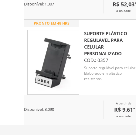
R$ 52,03
Disponível:
1.007
antiderrapante em silicone na
base e na área de apoio do
a unidade
smartphone, garantindo maior
segurança e evitando
PRONTO EM 48 HRS
deslizamentos durante a
utilização.
SUPORTE PLÁSTICO
REGULÁVEL PARA
CELULAR
PERSONALIZADO
COD.:
0357
Suporte regulável para celular
Elaborado em plástico
resistente.
A partir de
R$ 9,61
*
Disponível:
3.090
a unidade