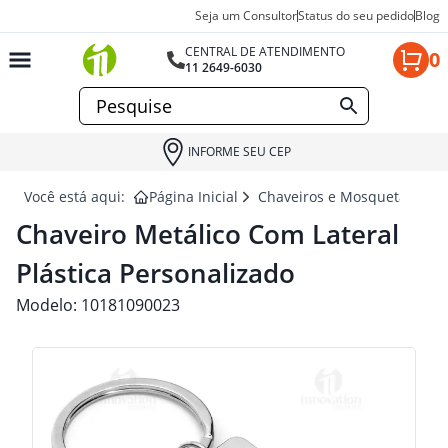
Seja um Consultor
Status do seu pedido
Blog
CENTRAL DE ATENDIMENTO
0
11 2649-6030
INFORME SEU CEP
Você está aqui:
Página Inicial
Chaveiros e Mosquetão para
Chaveiro Metálico Com Lateral
Plástica Personalizado
Modelo:
10181090023