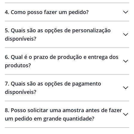
personalizados
4
.
Como posso fazer um pedido?
brinde
5
.
Quais são as opções de personalização
personalização
disponíveis?
amostra virtual
personalização
6
.
Qual é o prazo de produção e entrega dos
produtos?
7
.
Quais são as opções de pagamento
disponíveis?
10 dias
brinde
48 horas
8
.
Posso solicitar uma amostra antes de fazer
um pedido em grande quantidade?
amostras