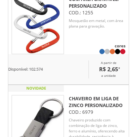
PERSONALIZADO
COD.:
1255
Mosquetão em metal, com área
plana para gravação.
cores
A partir de
R$ 2,65
*
Disponível:
102.574
a unidade
NOVIDADE
CHAVEIRO EM LIGA DE
ZINCO
PERSONALIZADO
COD.:
6979
Chaveiro produzido com
combinação de liga de zinco,
ferro e alumínio, oferecendo alta
durabilidade, resistência à