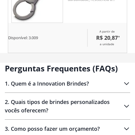
corrosão e um acabamento
sofisticado. Ideal para uso
pessoal, brindes promocionais
ou ações corporativas. Seu
design versátil e robusto agrega
A partir de
valor à sua marca e praticidade
R$ 20,87
*
ao dia a dia.
Disponível:
3.009
a unidade
Perguntas Frequentes (FAQs)
1
.
Quem é a Innovation Brindes?
Innovation Brindes
2
.
Quais tipos de brindes personalizados
Brindes
personalizados
vocês oferecem?
3
.
Como posso fazer um orçamento?