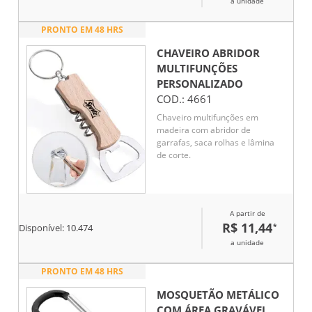
a unidade
PRONTO EM 48 HRS
CHAVEIRO ABRIDOR
MULTIFUNÇÕES
PERSONALIZADO
COD.:
4661
Chaveiro multifunções em
madeira com abridor de
garrafas, saca rolhas e lâmina
de corte.
A partir de
R$ 11,44
*
Disponível:
10.474
a unidade
PRONTO EM 48 HRS
MOSQUETÃO METÁLICO
COM ÁREA GRAVÁVEL.