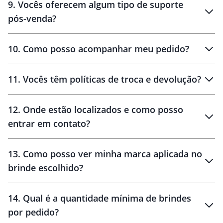
9
.
Vocês oferecem algum tipo de suporte
pós-venda?
amostras
10
.
Como posso acompanhar meu pedido?
11
.
Vocês têm políticas de troca e devolução?
12
.
Onde estão localizados e como posso
entrar em contato?
30 dias
90 dias
localizados
13
.
Como posso ver minha marca aplicada no
brinde escolhido?
14
.
Qual é a quantidade mínima de brindes
por pedido?
brinde
Personalizado