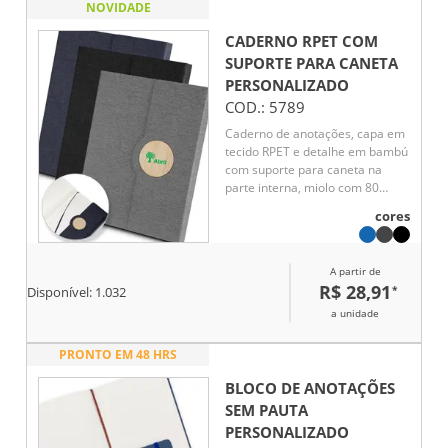
NOVIDADE
CADERNO RPET COM
SUPORTE PARA CANETA
PERSONALIZADO
COD.:
5789
Caderno de anotações, capa em
tecido RPET e detalhe em bambú
com suporte para caneta na
parte interna, miolo com 80
folhas pautadas.
cores
A partir de
R$ 28,91
*
Disponível:
1.032
a unidade
PRONTO EM 48 HRS
BLOCO DE ANOTAÇÕES
SEM PAUTA
PERSONALIZADO