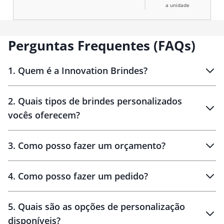
a unidade
Perguntas Frequentes (FAQs)
1
.
Quem é a Innovation Brindes?
Innovation Brindes
2
.
Quais tipos de brindes personalizados
Brindes
personalizados
vocês oferecem?
3
.
Como posso fazer um orçamento?
personalizados
4
.
Como posso fazer um pedido?
brinde
5
.
Quais são as opções de personalização
personalização
disponíveis?
amostra virtual