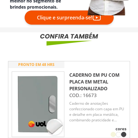
melhor no segmento de
brindes promocionais.
Clique e surpreenda-se!
PRONTO EM 48 HRS
CADERNO EM PU COM
PLACA EM METAL
PERSONALIZADO
COD.:
16673
Caderno de anotações
confeccionado com capa em PU
e detalhe em placa metálica,
combinando praticidade e
apresentação sofisticada. Possui
cores
80 folhas pautadas em papel 70
g/m², ideais para registros,