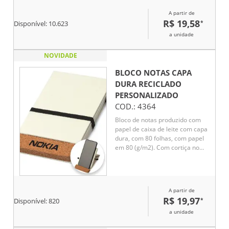
reuniões e anotações do dia a
A partir de
dia. Uma excelente opção de
R$ 19,58
*
Disponível:
10.623
brinde corporativo para
fortalecer a visibilidade da
a unidade
marca com utilidade e elegância.
NOVIDADE
BLOCO NOTAS CAPA
DURA RECICLADO
PERSONALIZADO
COD.:
4364
Bloco de notas produzido com
papel de caixa de leite com capa
dura, com 80 folhas, com papel
em 80 (g/m2). Com cortiça no
verso, elástico na cor preta e
porta caneta.
A partir de
R$ 19,97
*
Disponível:
820
a unidade