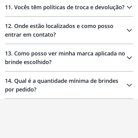
11
.
Vocês têm políticas de troca e devolução?
12
.
Onde estão localizados e como posso
entrar em contato?
30 dias
90 dias
localizados
13
.
Como posso ver minha marca aplicada no
brinde escolhido?
14
.
Qual é a quantidade mínima de brindes
por pedido?
brinde
Personalizado
1 unidade