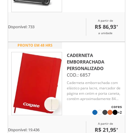
elementos culturais, neste caso
concreto os azulejos portuguese
;caneta não inclusa
A partir de
R$ 86,93
*
Disponível:
733
a unidade
PRONTO EM 48 HRS
CADERNETA
EMBORRACHADA
PERSONALIZADO
COD.:
6857
Caderneta emborrachada com
elástico para lacre, marcador de
página em cetim e porta caneta,
contém aproximadamente 84
folhas marfim sem pauta.
cores
+2
A partir de
R$ 21,95
*
Disponível:
19.436