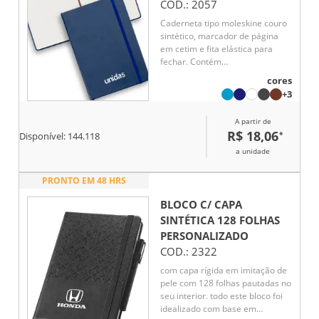
COD.:
2057
Caderneta tipo moleskine couro
sintético, marcador de página
em cetim e fita elástica para
fechar. Contém
aproximadamente 78 folhas
cores
amareladas sem pauta.
+3
A partir de
R$ 18,06
*
Disponível:
144.118
a unidade
PRONTO EM 48 HRS
BLOCO C/ CAPA
SINTÉTICA 128 FOLHAS
PERSONALIZADO
COD.:
2322
com capa rígida em imitação de
pele com 128 folhas pautadas no
seu interior. todo este bloco foi
idealizado com base em