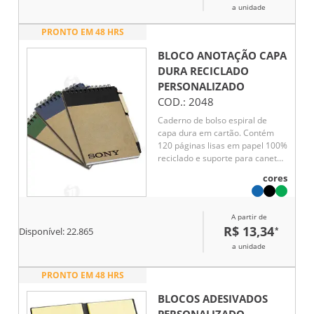
a unidade
PRONTO EM 48 HRS
BLOCO ANOTAÇÃO CAPA
DURA RECICLADO
PERSONALIZADO
COD.:
2048
Caderno de bolso espiral de
capa dura em cartão. Contém
120 páginas lisas em papel 100%
reciclado e suporte para caneta
caneta esferográfica (inclusa).
cores
Esferográfica com escrita em
azul.
A partir de
R$ 13,34
*
Disponível:
22.865
a unidade
PRONTO EM 48 HRS
BLOCOS ADESIVADOS