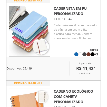
PRONTO EM 48 HRS
CADERNETA EM PU
PERSONALIZADO
COD.:
6347
Caderneta em PU com marcador
de página em cetim e fita
elástica para fechar. Contém
aproximadamente 80 folhas
amareladas sem pauta.
cores
+3
A partir de
R$ 11,42
*
Disponível:
65.419
a unidade
PRONTO EM 48 HRS
CADERNO ECOLÓGICO
COM CANETA
PERSONALIZADO