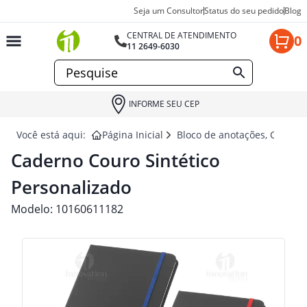
Seja um Consultor
Status do seu pedido
Blog
CENTRAL DE ATENDIMENTO
0
11 2649-6030
INFORME SEU CEP
Você está aqui:
Página Inicial
Bloco de anotações, Cadern
Caderno Couro Sintético
Personalizado
Modelo:
10160611182