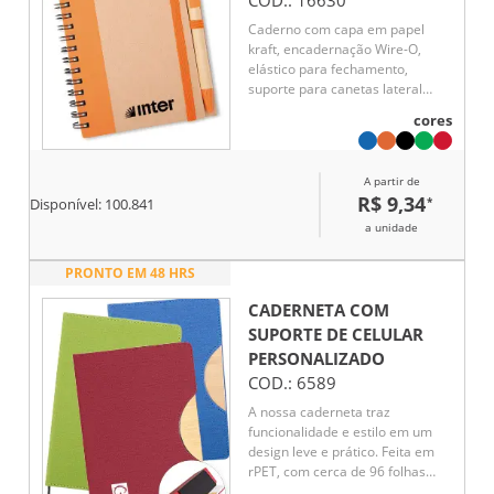
COD.:
16630
Caderno com capa em papel
kraft, encadernação Wire-O,
elástico para fechamento,
suporte para canetas lateral
elástico e aproximadamente 70
cores
folhas pautadas em papel offset
na cor marfim. Acompanha uma
caneta em papelão com
A partir de
ponteira, clipe e acionamento
R$ 9,34
*
Disponível:
100.841
por clique em plástico e carga
esferográfica azul de 1,0mm.
a unidade
PRONTO EM 48 HRS
CADERNETA COM
SUPORTE DE CELULAR
PERSONALIZADO
COD.:
6589
A nossa caderneta traz
funcionalidade e estilo em um
design leve e prático. Feita em
rPET, com cerca de 96 folhas
brancas pautadas, é perfeita