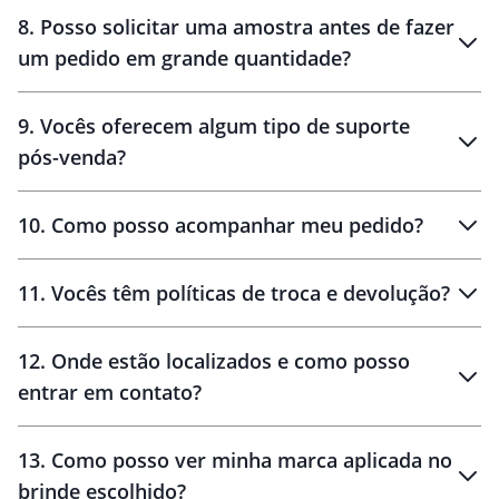
8
.
Posso solicitar uma amostra antes de fazer
um pedido em grande quantidade?
amostras
9
.
Vocês oferecem algum tipo de suporte
pós-venda?
amostras
10
.
Como posso acompanhar meu pedido?
11
.
Vocês têm políticas de troca e devolução?
12
.
Onde estão localizados e como posso
entrar em contato?
30 dias
90 dias
localizados
13
.
Como posso ver minha marca aplicada no
brinde escolhido?