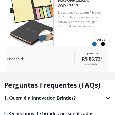
PERSONALIZADO
COD.:
7517
Bloco adesivado, com 7 blocos
de 25 folhas cada, capa em
cartão resistente e design
funcional. Produzido com
material de origem sustentável,
é uma escolha prática e
cores
consciente para ações
promocionais e brindes
corporativos que valorizam
A partir de
responsabilidade ambiental.
R$ 86,73
*
Disponível:
2
a unidade
Perguntas Frequentes (FAQs)
1
.
Quem é a Innovation Brindes?
Innovation Brindes
2
.
Quais tipos de brindes personalizados
Brindes
personalizados