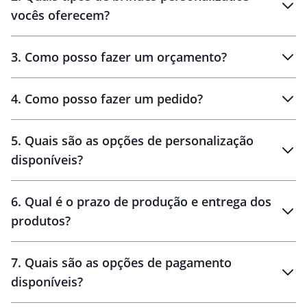
vocês oferecem?
3
.
Como posso fazer um orçamento?
personalizados
4
.
Como posso fazer um pedido?
brinde
5
.
Quais são as opções de personalização
personalização
disponíveis?
amostra virtual
personalização
6
.
Qual é o prazo de produção e entrega dos
produtos?
7
.
Quais são as opções de pagamento
disponíveis?
10 dias
brinde
48 horas