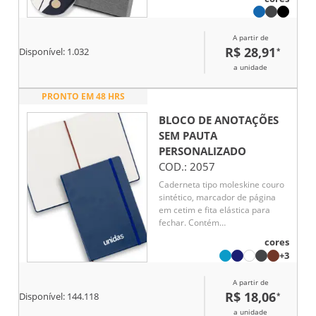
A partir de
R$ 28,91
*
Disponível:
1.032
a unidade
PRONTO EM 48 HRS
BLOCO DE ANOTAÇÕES
SEM PAUTA
PERSONALIZADO
COD.:
2057
Caderneta tipo moleskine couro
sintético, marcador de página
em cetim e fita elástica para
fechar. Contém
aproximadamente 78 folhas
cores
amareladas sem pauta.
+3
A partir de
R$ 18,06
*
Disponível:
144.118
a unidade