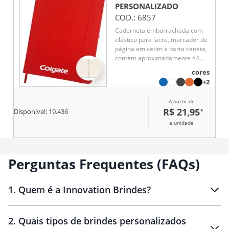
PERSONALIZADO
COD.:
6857
Caderneta emborrachada com
elástico para lacre, marcador de
página em cetim e porta caneta,
contém aproximadamente 84
folhas marfim sem pauta.
cores
+2
A partir de
R$ 21,95
*
Disponível:
19.436
a unidade
Perguntas Frequentes (FAQs)
1
.
Quem é a Innovation Brindes?
Innovation Brindes
2
.
Quais tipos de brindes personalizados
Brindes
personalizados