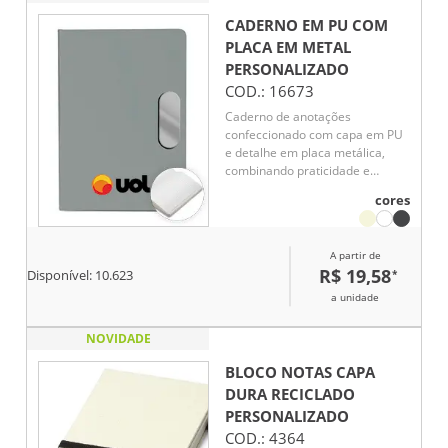
CADERNO EM PU COM
PLACA EM METAL
PERSONALIZADO
COD.:
16673
Caderno de anotações
confeccionado com capa em PU
e detalhe em placa metálica,
combinando praticidade e
apresentação sofisticada. Possui
cores
80 folhas pautadas em papel 70
g/m², ideais para registros,
reuniões e anotações do dia a
A partir de
dia. Uma excelente opção de
R$ 19,58
*
Disponível:
10.623
brinde corporativo para
fortalecer a visibilidade da
a unidade
marca com utilidade e elegância.
NOVIDADE
BLOCO NOTAS CAPA
DURA RECICLADO
PERSONALIZADO
COD.:
4364