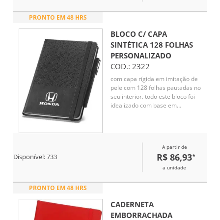
PRONTO EM 48 HRS
BLOCO C/ CAPA
SINTÉTICA 128 FOLHAS
PERSONALIZADO
COD.:
2322
com capa rígida em imitação de
pele com 128 folhas pautadas no
seu interior. todo este bloco foi
idealizado com base em
elementos culturais, neste caso
concreto os azulejos portuguese
;caneta não inclusa
A partir de
R$ 86,93
*
Disponível:
733
a unidade
PRONTO EM 48 HRS
CADERNETA
EMBORRACHADA