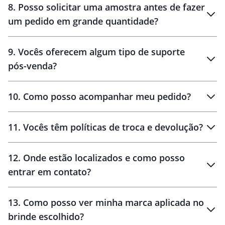
8
.
Posso solicitar uma amostra antes de fazer
um pedido em grande quantidade?
amostras
9
.
Vocês oferecem algum tipo de suporte
pós-venda?
amostras
10
.
Como posso acompanhar meu pedido?
11
.
Vocês têm políticas de troca e devolução?
12
.
Onde estão localizados e como posso
entrar em contato?
30 dias
90 dias
localizados
13
.
Como posso ver minha marca aplicada no
brinde escolhido?