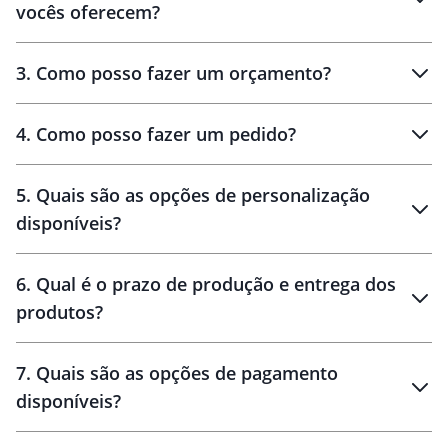
vocês oferecem?
3
.
Como posso fazer um orçamento?
personalizados
4
.
Como posso fazer um pedido?
brinde
5
.
Quais são as opções de personalização
personalização
disponíveis?
amostra virtual
personalização
6
.
Qual é o prazo de produção e entrega dos
produtos?
7
.
Quais são as opções de pagamento
disponíveis?
10 dias
brinde
48 horas