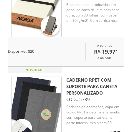
Bloco de notas produzido com
papel de caixa de leite com capa
dura, com 80 folhas, com papel
em 80 (g/m2). Com cortiça no
verso, elástico na cor preta e
porta caneta.
A partir de
R$ 19,97
*
Disponível:
820
a unidade
NOVIDADE
CADERNO RPET COM
SUPORTE PARA CANETA
PERSONALIZADO
COD.:
5789
Caderno de anotações, capa em
tecido RPET e detalhe em bambú
com suporte para caneta na
parte interna, miolo com 80
folhas pautadas.
cores