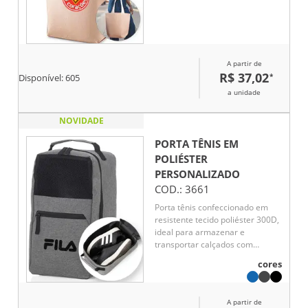
melhor apoio e estabilidade.
A partir de
R$ 37,02
*
Disponível:
605
a unidade
NOVIDADE
PORTA TÊNIS EM
POLIÉSTER
PERSONALIZADO
COD.:
3661
Porta tênis confeccionado em
resistente tecido poliéster 300D,
ideal para armazenar e
transportar calçados com
praticidade e organização.
cores
Possui bolso frontal para
acomodar pequenos itens e alça
de mão que facilita o transporte
A partir de
no dia a dia, viagens ou