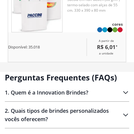
termo-selado com alças de 55
cm. 330 x 390 x 80 mm
cores
A partir de
R$ 6,01
*
Disponível:
35.018
a unidade
Perguntas Frequentes (FAQs)
1
.
Quem é a Innovation Brindes?
Innovation Brindes
2
.
Quais tipos de brindes personalizados
Brindes
personalizados
vocês oferecem?