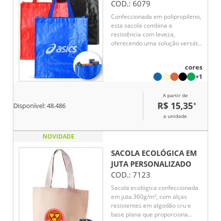
COD.:
6079
Confeccionada em polipropileno,
esta sacola combina a
resistência com leveza,
oferecendo uma solução versátil
e confiável para suas
necessidades diárias.
cores
+1
A partir de
R$ 15,35
*
Disponível:
48.486
a unidade
NOVIDADE
SACOLA ECOLÓGICA EM
JUTA
PERSONALIZADO
COD.:
7123
Sacola ecológica confeccionada
em juta 360g/m², com alças
resistentes em algodão cru e
base plana que proporciona