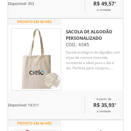
R$ 49,57
*
Disponível:
353
atividades esportivas. Um brinde
corporativo funcional, útil e
a unidade
versátil para diferentes perfis de
público.
PRONTO EM 48 HRS
SACOLA DE ALGODÃO
PERSONALIZADO
COD.:
6585
Sacola ecológica de algodão com
alças de costura invertida,
resistente e ideal para o dia a
dia. Perfeita para compras,
passeios e eventos, oferece
durabilidade e estilo sustentável.
Seu design reforçado garante
maior resistência ao peso,
proporcionando praticidade e
A partir de
conforto no transporte.
R$ 35,93
*
Reutilizável e personalizada, é
Disponível:
19.511
uma excelente opção de brinde
a unidade
ecológico, incentivando um
consumo mais consciente.
PRONTO EM 48 HRS