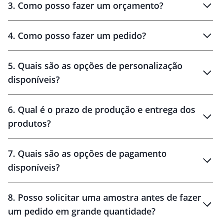
3
.
Como posso fazer um orçamento?
personalizados
4
.
Como posso fazer um pedido?
brinde
5
.
Quais são as opções de personalização
personalização
disponíveis?
amostra virtual
personalização
6
.
Qual é o prazo de produção e entrega dos
produtos?
7
.
Quais são as opções de pagamento
disponíveis?
10 dias
brinde
48 horas
8
.
Posso solicitar uma amostra antes de fazer
um pedido em grande quantidade?