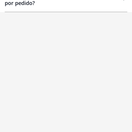
por pedido?
brinde
Personalizado
1 unidade