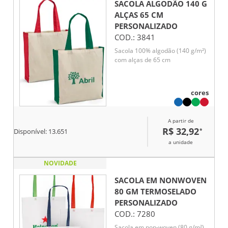
SACOLA ALGODÃO 140 G
ALÇAS 65 CM
PERSONALIZADO
COD.:
3841
Sacola 100% algodão (140 g/m²)
com alças de 65 cm
cores
A partir de
R$ 32,92
*
Disponível:
13.651
a unidade
NOVIDADE
SACOLA EM NONWOVEN
80 GM TERMOSELADO
PERSONALIZADO
COD.:
7280
Sacola em non-woven (80 g/m²)