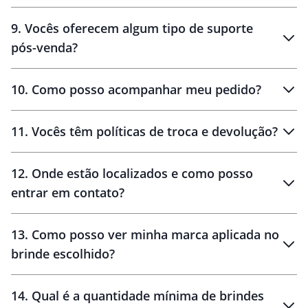
amostras
9
.
Vocês oferecem algum tipo de suporte
pós-venda?
amostras
10
.
Como posso acompanhar meu pedido?
11
.
Vocês têm políticas de troca e devolução?
12
.
Onde estão localizados e como posso
entrar em contato?
30 dias
90 dias
localizados
13
.
Como posso ver minha marca aplicada no
brinde escolhido?
14
.
Qual é a quantidade mínima de brindes