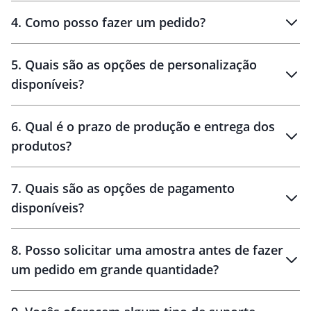
personalizados
4
.
Como posso fazer um pedido?
brinde
5
.
Quais são as opções de personalização
personalização
disponíveis?
amostra virtual
personalização
6
.
Qual é o prazo de produção e entrega dos
produtos?
7
.
Quais são as opções de pagamento
disponíveis?
10 dias
brinde
48 horas
8
.
Posso solicitar uma amostra antes de fazer
um pedido em grande quantidade?
amostras