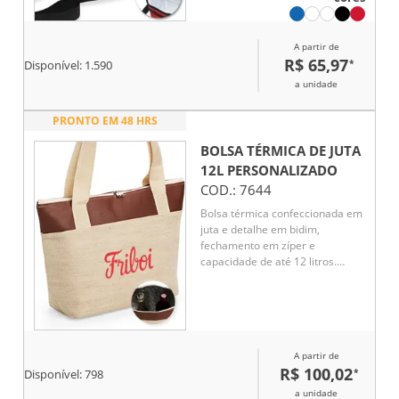
alça tiracolo ajustável de
polipropileno.
A partir de
R$ 65,97
*
Disponível:
1.590
a unidade
PRONTO EM 48 HRS
BOLSA TÉRMICA DE JUTA
12L
PERSONALIZADO
COD.:
7644
Bolsa térmica confeccionada em
juta e detalhe em bidim,
fechamento em zíper e
capacidade de até 12 litros.
Possui revestimento térmico em
folha de alumínio e um par de
alças fixas.
A partir de
R$ 100,02
*
Disponível:
798
a unidade