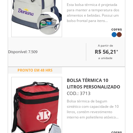
Esta bolsa térmica é projetada
para manter a temperatura dos
alimentos e bebidas. Possui um
bolso frontal para itens
pequenos e uma argola para
cores
chaves, oferecendo praticidade.
Com dois acessos ao
compartimento interno, facilita o
A partir de
acesso ao que você precisa. A
R$ 56,21
*
Disponível:
7.509
alça ajustável garante conforto
no transporte, enquanto a parte
a unidade
interna soldada assegura
resistência e facilidade de
PRONTO EM 48 HRS
limpeza. Ideal para piqueniques
e passeios.
BOLSA TÉRMICA 10
LITROS
PERSONALIZADO
COD.:
3713
Bolsa térmica de bagum
sintético com capacidade de 10
litros, contém revestimento
interno em polietileno atóxico
soldado (não vaza), bolso
sintético externo de matelassê e
cores