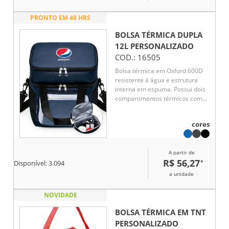
PRONTO EM 48 HRS
BOLSA TÉRMICA DUPLA
12L
PERSONALIZADO
COD.:
16505
Bolsa térmica em Oxford 600D
resistente à água e estrutura
interna em espuma. Possui dois
compartimentos térmicos com
capacidade total de até 12 litros,
sendo o superior com
cores
revestimento em alumínio e
bolso interno em tela com
elástico, enquanto o inferior
A partir de
apresenta revestimento em
R$ 56,27
*
PEVA antivazamento. Conta
Disponível:
3.094
também com bolso frontal com
a unidade
fechamento em zíper, dois
bolsos em tela de nylon com
NOVIDADE
elástico e duas alças de mão
costuradas. Acompanha alça
BOLSA TÉRMICA EM TNT
transversal ajustável.
PERSONALIZADO