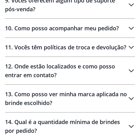
9
.
Vocês oferecem algum tipo de suporte
pós-venda?
amostras
10
.
Como posso acompanhar meu pedido?
11
.
Vocês têm políticas de troca e devolução?
12
.
Onde estão localizados e como posso
entrar em contato?
30 dias
90 dias
localizados
13
.
Como posso ver minha marca aplicada no
brinde escolhido?
14
.
Qual é a quantidade mínima de brindes
por pedido?
brinde
Personalizado