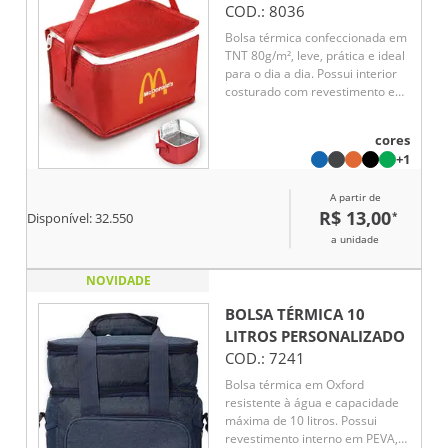
COD.:
8036
Bolsa térmica confeccionada em
TNT 80g/m², leve, prática e ideal
para o dia a dia. Possui interior
costurado com revestimento em
algodão e folha de alumínio,
auxiliando na conservação da
cores
temperatura de alimentos e
+1
bebidas por mais tempo. Uma
excelente opção de brinde
A partir de
corporativo funcional, versátil e
R$ 13,00
*
personalizável para eventos,
Disponível:
32.550
campanhas promocionais e
a unidade
ações empresariais.
NOVIDADE
BOLSA TÉRMICA 10
LITROS
PERSONALIZADO
COD.:
7241
Bolsa térmica em Oxford
resistente à água e capacidade
máxima de 10 litros. Possui
revestimento interno em PEVA,