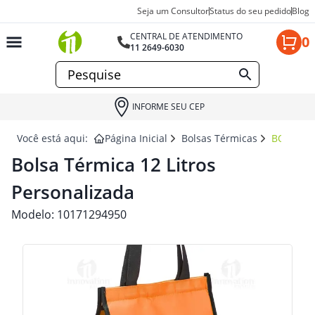
Seja um Consultor
Status do seu pedido
Blog
CENTRAL DE ATENDIMENTO
0
11 2649-6030
INFORME SEU CEP
Você está aqui:
Página Inicial
Bolsas Térmicas
BOLSA T
Bolsa Térmica 12 Litros
Personalizada
Modelo:
10171294950