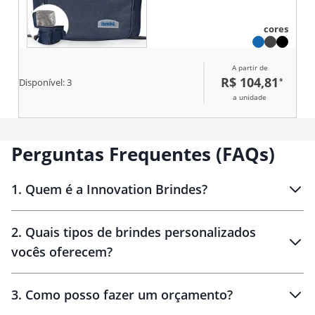
ideal para conservar a
temperatura de alimentos e
cores
bebidas por mais tempo. Sua
tampa apresenta revestimento
térmico em folha de alumínio.
A partir de
Além disso, possui
R$ 104,81
*
compartimento frontal externo e
Disponível:
3
mais dois bolsos laterais em tela
a unidade
de nylon com elástico. Apresenta
alças de mão com suporte de
juntura e alça transversal
removível.
Perguntas Frequentes (FAQs)
1
.
Quem é a Innovation Brindes?
Innovation Brindes
2
.
Quais tipos de brindes personalizados
Brindes
personalizados
vocês oferecem?
3
.
Como posso fazer um orçamento?