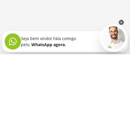
Seja bem vindo! Fala comigo
pelo,
WhatsApp agora.
Seja bem vindo! Fala comigo
pelo,
WhatsApp agora.
BRINDES PERSONALIZADOS
SEGMENTOS
Acessórios De
Guarda Chuva E
Academia para brindes
Celular E Tablet
Guarda Sol
para
Advocacia para brindes
para brindes
brindes