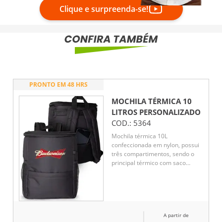
Clique e surpreenda-se!
PRONTO EM 48 HRS
MOCHILA TÉRMICA 10
LITROS
PERSONALIZADO
COD.:
5364
Mochila térmica 10L
confeccionada em nylon, possui
três compartimentos, sendo o
principal térmico com saco
antivazamento, um exclusivo
com proteção antifurto e bolsos
laterais telados.
A partir de