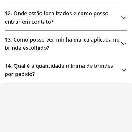
12
.
Onde estão localizados e como posso
entrar em contato?
30 dias
90 dias
localizados
13
.
Como posso ver minha marca aplicada no
brinde escolhido?
14
.
Qual é a quantidade mínima de brindes
por pedido?
brinde
Personalizado
1 unidade