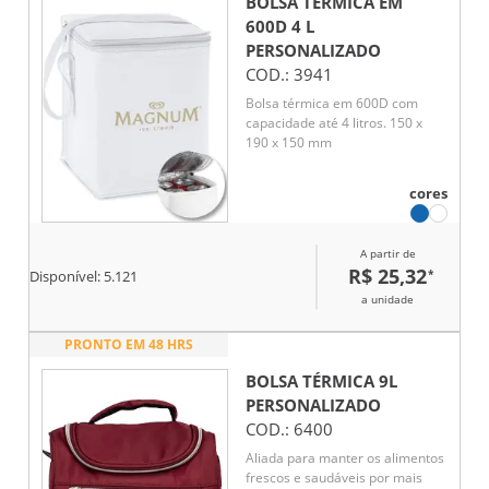
BOLSA TÉRMICA EM
corporativo funcional, pensado
600D 4 L
para uso real, que alia
PERSONALIZADO
mobilidade, utilidade e boa
COD.:
3941
exposição de marca no dia a dia.
Bolsa térmica em 600D com
capacidade até 4 litros. 150 x
190 x 150 mm
cores
A partir de
R$ 25,32
*
Disponível:
5.121
a unidade
PRONTO EM 48 HRS
BOLSA TÉRMICA 9L
PERSONALIZADO
COD.:
6400
Aliada para manter os alimentos
frescos e saudáveis por mais