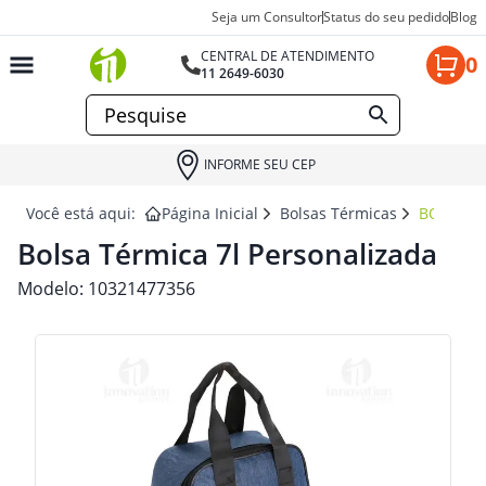
Seja um Consultor
Status do seu pedido
Blog
CENTRAL DE ATENDIMENTO
0
11 2649-6030
INFORME SEU CEP
Você está aqui:
Página Inicial
Bolsas Térmicas
BOLSA T
Bolsa Térmica 7l Personalizada
Modelo:
10321477356