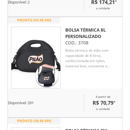
R$ 174,21
*
Disponível:
2
a unidade
PRONTO EM 48 HRS
BOLSA TÉRMICA 8L
PERSONALIZADO
COD.:
3708
Bolsa térmica de mão com
capacidade de 8 litros,
confeccionada em nylon,
material leve, resistente e
adequado para uso frequente.
Seu design compacto facilita o
transporte de alimentos e
bebidas em rotinas diárias e
deslocamentos curtos. Conta
A partir de
com alça equipada com gancho,
R$ 70,79
*
permitindo utilizá-la carregada
Disponível:
201
ao corpo com mais conforto e
a unidade
praticidade. Acompanha
plaquinha para personalização,
PRONTO EM 48 HRS
integrada ao produto de forma
discreta e durável. Um brinde