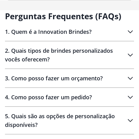
possibilitando personalização
discreta e durável. Seu formato
simples e versátil favorece o uso
Perguntas Frequentes (FAQs)
recorrente, tornando-se um
brinde corporativo de fácil
aceitação, associado a utilidade
1
.
Quem é a Innovation Brindes?
real, praticidade e boa exposição
de marca.
Innovation Brindes
2
.
Quais tipos de brindes personalizados
Brindes
personalizados
vocês oferecem?
3
.
Como posso fazer um orçamento?
personalizados
4
.
Como posso fazer um pedido?
brinde
5
.
Quais são as opções de personalização
personalização
disponíveis?
amostra virtual
personalização