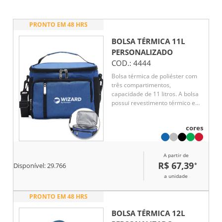
PRONTO EM 48 HRS
BOLSA TÉRMICA 11L
PERSONALIZADO
COD.:
4444
Bolsa térmica de poliéster com
três compartimentos,
capacidade de 11 litros. A bolsa
possui revestimento térmico em
PEVA atóxico com costura
soldada (não vaza), alça de mão,
cores
bolsos laterais telados e
acompanha alça transversal.
A partir de
R$ 67,39
*
Disponível:
29.766
a unidade
PRONTO EM 48 HRS
BOLSA TÉRMICA 12L