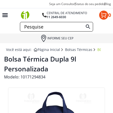
Seja um Consultor
Status do seu pedido
Blog
CENTRAL DE ATENDIMENTO
0
11 2649-6030
INFORME SEU CEP
Você está aqui:
Página Inicial
Bolsas Térmicas
BOLSA T
Bolsa Térmica Dupla 9l
Personalizada
Modelo:
10171294834