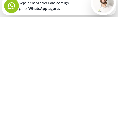
Seja bem vindo! Fala comigo
pelo,
WhatsApp agora.
Seja bem vindo! Fala comigo
pelo,
WhatsApp agora.
BRINDES PERSONALIZADOS
SEGMENTOS
Acessórios De
Guarda Chuva E
Academia para brindes
Celular E Tablet
Guarda Sol
para
Advocacia para brindes
para brindes
brindes
Automotivo para brindes
Acessórios
Kit Churrasco
Técnologicos
para brindes
Churrascaria para brindes
para brindes
Kit Executivo
Corporativo para brindes
Agendas E
para brindes
Calendários
Dia da Mulher para brindes
Kit Queijo E Kit
para brindes
Pizza
para
Dia das Criancas para brindes
Beleza &
brindes
Dia das Maes para brindes
Autocuidado
Kit Vinho
para