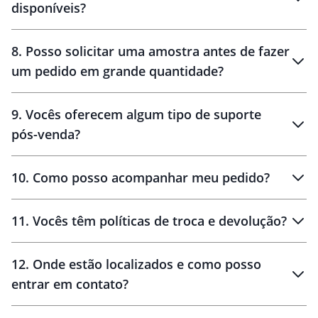
disponíveis?
10 dias
brinde
48 horas
8
.
Posso solicitar uma amostra antes de fazer
um pedido em grande quantidade?
amostras
9
.
Vocês oferecem algum tipo de suporte
pós-venda?
amostras
10
.
Como posso acompanhar meu pedido?
11
.
Vocês têm políticas de troca e devolução?
12
.
Onde estão localizados e como posso
entrar em contato?
30 dias
90 dias
localizados