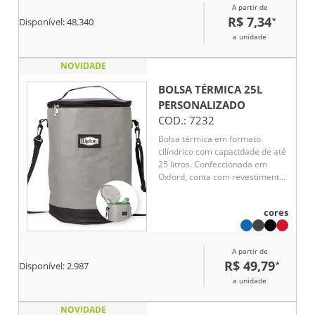
A partir de
R$ 7,34
*
Disponível:
48.340
a unidade
NOVIDADE
BOLSA TÉRMICA 25L
PERSONALIZADO
COD.:
7232
Bolsa térmica em formato
cilíndrico com capacidade de até
25 litros. Confeccionada em
Oxford, conta com revestimento
térmico em folha de alumínio
que ajuda a manter a
cores
temperatura de alimentos e
bebidas conservados por mais
tempo em seu amplo
A partir de
compartimento interno. Possui
R$ 49,79
*
alça de ombro ajustável e
Disponível:
2.987
removível, além de outra alça
a unidade
fixa localizada na tampa.
NOVIDADE