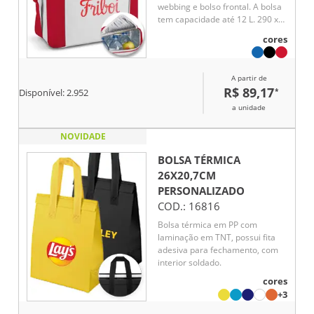
webbing e bolso frontal. A bolsa
tem capacidade até 12 L. 290 x
340 x 190 mm
cores
A partir de
R$ 89,17
*
Disponível:
2.952
a unidade
NOVIDADE
BOLSA TÉRMICA
26X20,7CM
PERSONALIZADO
COD.:
16816
Bolsa térmica em PP com
laminação em TNT, possui fita
adesiva para fechamento, com
interior soldado.
cores
+3