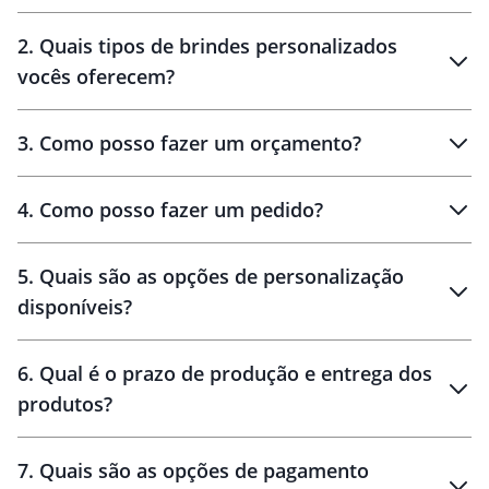
Innovation Brindes
2
.
Quais tipos de brindes personalizados
Brindes
personalizados
vocês oferecem?
3
.
Como posso fazer um orçamento?
personalizados
4
.
Como posso fazer um pedido?
brinde
5
.
Quais são as opções de personalização
personalização
disponíveis?
amostra virtual
personalização
6
.
Qual é o prazo de produção e entrega dos
produtos?
7
.
Quais são as opções de pagamento