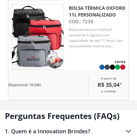
BOLSA TÉRMICA OXFORD
11L
PERSONALIZADO
COD.:
7239
Bolsa térmica em Oxford
resistente à água e com
capacidade de até 11 litros. Seu
revestimento interno em
alumínio permite a conservação
de temperatura de alimentos e
cores
bebidas por mais tempo. Possui
também um bolso frontal e mais
um par de bolsos laterais em
A partir de
tela de nylon, além de uma alça
R$ 35,04
*
fixa na tampa e outra
Disponível:
16.040
transversal.
a unidade
Perguntas Frequentes (FAQs)
1
.
Quem é a Innovation Brindes?