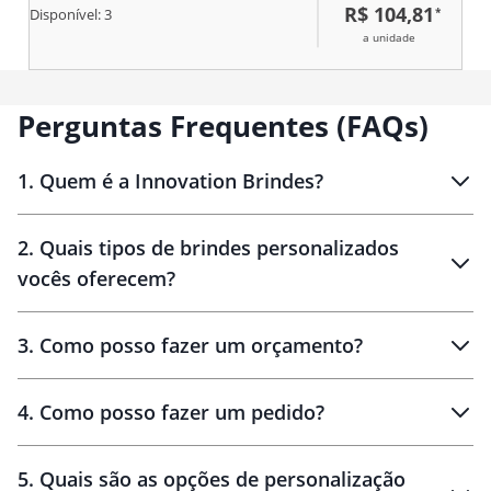
R$ 104,81
*
compartimento frontal externo e
Disponível:
3
mais dois bolsos laterais em tela
a unidade
de nylon com elástico. Apresenta
alças de mão com suporte de
juntura e alça transversal
removível.
Perguntas Frequentes (FAQs)
1
.
Quem é a Innovation Brindes?
Innovation Brindes
2
.
Quais tipos de brindes personalizados
Brindes
personalizados
vocês oferecem?
3
.
Como posso fazer um orçamento?
personalizados
4
.
Como posso fazer um pedido?
brinde
5
.
Quais são as opções de personalização