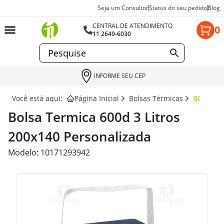
Seja um Consultor
Status do seu pedido
Blog
CENTRAL DE ATENDIMENTO
0
11 2649-6030
INFORME SEU CEP
Você está aqui:
Página Inicial
Bolsas Térmicas
BOLSA T
Bolsa Termica 600d 3 Litros
200x140 Personalizada
Modelo:
10171293942