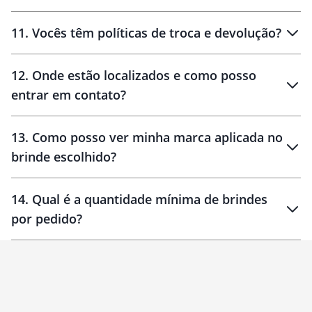
11
.
Vocês têm políticas de troca e devolução?
12
.
Onde estão localizados e como posso
entrar em contato?
30 dias
90 dias
localizados
13
.
Como posso ver minha marca aplicada no
brinde escolhido?
14
.
Qual é a quantidade mínima de brindes
por pedido?
brinde
Personalizado
1 unidade