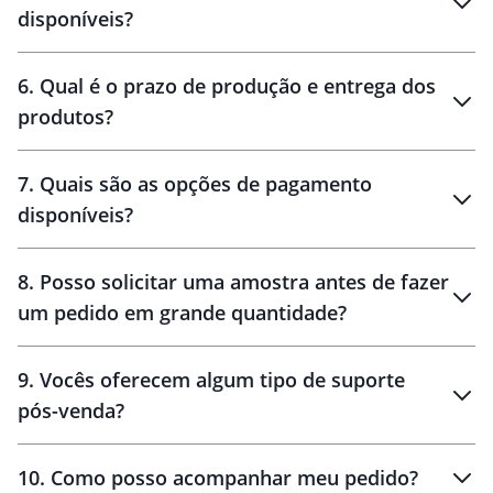
personalização
disponíveis?
amostra virtual
personalização
6
.
Qual é o prazo de produção e entrega dos
produtos?
7
.
Quais são as opções de pagamento
disponíveis?
10 dias
brinde
48 horas
8
.
Posso solicitar uma amostra antes de fazer
um pedido em grande quantidade?
amostras
9
.
Vocês oferecem algum tipo de suporte
pós-venda?
amostras
10
.
Como posso acompanhar meu pedido?