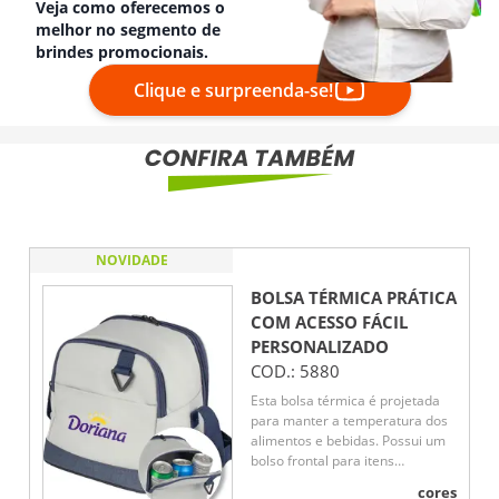
Veja como oferecemos o
melhor no segmento de
brindes promocionais.
Clique e surpreenda-se!
NOVIDADE
BOLSA TÉRMICA PRÁTICA
COM ACESSO FÁCIL
PERSONALIZADO
COD.:
5880
Esta bolsa térmica é projetada
para manter a temperatura dos
alimentos e bebidas. Possui um
bolso frontal para itens
pequenos e uma argola para
cores