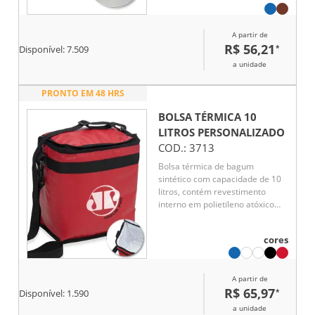
chaves, oferecendo praticidade.
Com dois acessos ao
compartimento interno, facilita o
A partir de
acesso ao que você precisa. A
R$ 56,21
*
Disponível:
7.509
alça ajustável garante conforto
no transporte, enquanto a parte
a unidade
interna soldada assegura
resistência e facilidade de
PRONTO EM 48 HRS
limpeza. Ideal para piqueniques
e passeios.
BOLSA TÉRMICA 10
LITROS
PERSONALIZADO
COD.:
3713
Bolsa térmica de bagum
sintético com capacidade de 10
litros, contém revestimento
interno em polietileno atóxico
soldado (não vaza), bolso
sintético externo de matelassê e
cores
alça tiracolo ajustável de
polipropileno.
A partir de
R$ 65,97
*
Disponível:
1.590
a unidade