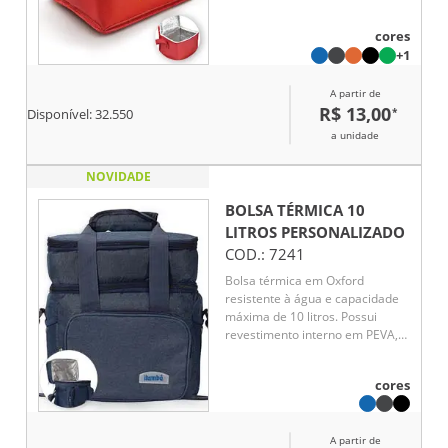
algodão e folha de alumínio,
auxiliando na conservação da
cores
temperatura de alimentos e
+1
bebidas por mais tempo. Uma
excelente opção de brinde
A partir de
corporativo funcional, versátil e
R$ 13,00
*
personalizável para eventos,
Disponível:
32.550
campanhas promocionais e
a unidade
ações empresariais.
NOVIDADE
BOLSA TÉRMICA 10
LITROS
PERSONALIZADO
COD.:
7241
Bolsa térmica em Oxford
resistente à água e capacidade
máxima de 10 litros. Possui
revestimento interno em PEVA,
ideal para conservar a
temperatura de alimentos e
cores
bebidas por mais tempo. Sua
tampa apresenta revestimento
térmico em folha de alumínio.
A partir de
Além disso, possui