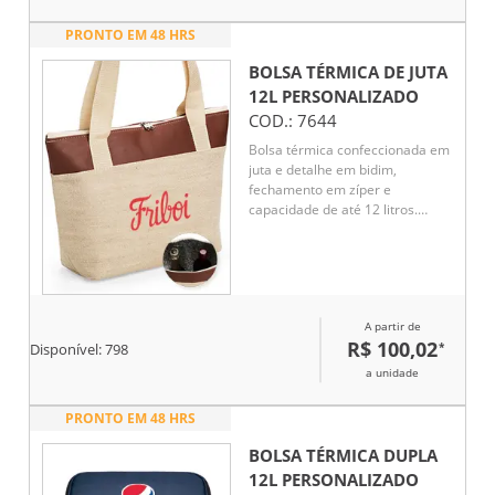
PRONTO EM 48 HRS
BOLSA TÉRMICA DE JUTA
12L
PERSONALIZADO
COD.:
7644
Bolsa térmica confeccionada em
juta e detalhe em bidim,
fechamento em zíper e
capacidade de até 12 litros.
Possui revestimento térmico em
folha de alumínio e um par de
alças fixas.
A partir de
R$ 100,02
*
Disponível:
798
a unidade
PRONTO EM 48 HRS
BOLSA TÉRMICA DUPLA
12L
PERSONALIZADO