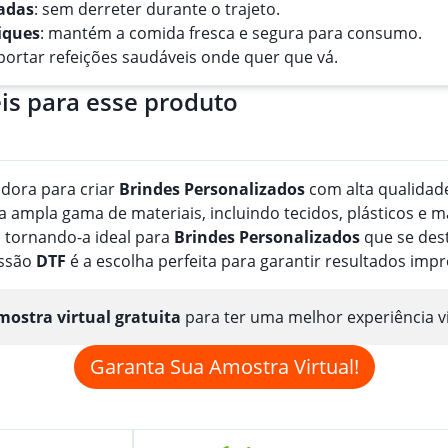
ladas
: sem derreter durante o trajeto.
iques
: mantém a comida fresca e segura para consumo.
nsportar refeições saudáveis onde quer que vá.
is para esse produto
adora para criar
Brindes
Personalizado
s
com alta qualidade
ampla gama de materiais, incluindo tecidos, plásticos e m
 tornando-a ideal para
Brindes
Personalizado
s
que se dest
essão
DTF
é a escolha perfeita para garantir resultados imp
ostra virtual gratuita
para ter uma melhor experiência v
Garanta Sua Amostra Virtual!