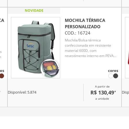
ico
NOVIDADE
de
CA
MOCHILA TÉRMICA
PERSONALIZADO
na
COD.:
16724
Mochila/Bolsa térmica
confeccionada em resistente
material 600D, com
s
revestimento interno em PEVA
m
que auxilia na conservação da
temperatura dos alimentos e
es
cores
bebidas. Possui dois bolsos
e.
laterais, bolso frontal para
acessórios, cordão de
 o
A partir de
compressão frontal e
R$ 130,49
*
*
compartimento superior
Disponível:
5.874
Disp
o
impermeável. Um brinde
te
a unidade
corporativo funcional e versátil
para diversas ocasiões.
es