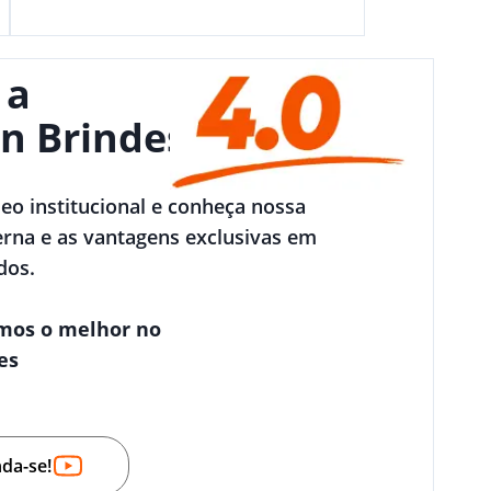
 a
n Brindes
deo institucional e conheça nossa
rna e as vantagens exclusivas em
dos.
mos o melhor no
es
nda-se!