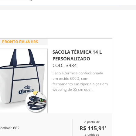
PRONTO EM 48 HRS
SACOLA TÉRMICA 14 L
PERSONALIZADO
COD.:
3934
Sacola térmica confeccionada
em tecido 600D, com
fechamento em zíper e alças em
webbing de 55 cm que
proporcionam conforto no
transporte. Possui
compartimento externo aberto
com bolso frontal para itens de
fácil acesso. Com capacidade de
A partir de
até 14 litros, é prática para
R$ 115,91
*
transportar alimentos e bebidas,
onível:
682
sendo ideal para passeios,
a unidade