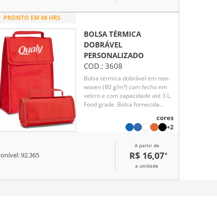
viagens ou momentos de lazer,
como idas à praia.
PRONTO EM 48 HRS
BOLSA TÉRMICA
DOBRÁVEL
PERSONALIZADO
COD.:
3608
Bolsa térmica dobrável em non-
woven (80 g/m²) com fecho em
velcro e com capacidade até 3 L.
Food grade. Bolsa fornecida
desdobrada. Dobrada: 170 x 95 x
cores
40 mm | Aberta: 170 x 265 x 110
+2
mm
A partir de
R$ 16,07
*
onível:
92.365
a unidade