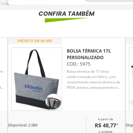
PRONTO EM 48 HRS
BOLSA TÉRMICA 17L
PERSONALIZADO
COD.:
5975
em
Bolsa térmica de 17 litros
confeccionada em feltro, com
revestimento interno térmico de
de
PEVA atóxico, antivazamento e
ainda possui alças de mão para
transportá-la para qualquer
lugar.
eal
A partir de
os
R$ 48,77
*
*
Disponível:
2.989
Disp
o
a unidade