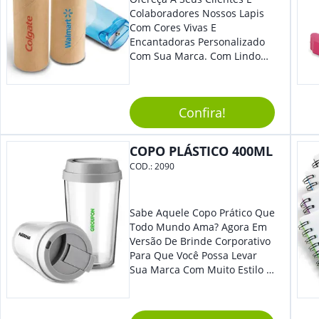
Colaboradores Nossos Lapis
Com Cores Vivas E
Encantadoras Personalizado
Com Sua Marca. Com Lindo
Design, O Brinde É Versátil
Para Diversas Ocasiões.
Perfeito, Não É?!
Confira!
COPO PLÁSTICO 400ML
COD.:
2090
Sabe Aquele Copo Prático Que
Todo Mundo Ama? Agora Em
Versão De Brinde Corporativo
Para Que Você Possa Levar
Sua Marca Com Muito Estilo E
Acrescentar Ainda Mais
Praticidade À Eventos E Feiras
De Exposição.