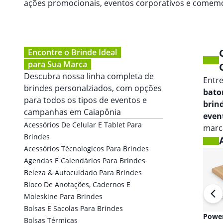
ações promocionais, eventos corporativos e comem
Encontre o Brinde Ideal
para Sua Marca
Descubra nossa linha completa de
Entr
brindes personalziados, com opções
bato
para todos os tipos de eventos e
brin
campanhas em
Caiapônia
even
Acessórios De Celular E Tablet Para
marca
Brindes
Acessórios Técnologicos Para Brindes
Agendas E Calendários Para Brindes
Beleza & Autocuidado Para Brindes
Bloco De Anotações, Cadernos E
Moleskine Para Brindes
Bolsas E Sacolas Para Brindes
Fones de ouvido
Powe
Bolsas Térmicas