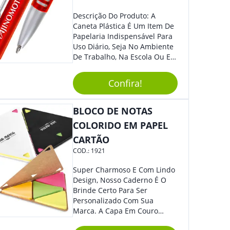
Descrição Do Produto: A
Caneta Plástica É Um Item De
Papelaria Indispensável Para
Uso Diário, Seja No Ambiente
De Trabalho, Na Escola Ou Em
Casa. Feita De Plástico
Resistente, Possui Tinta De
Confira!
Qualidade Que Garante Uma
Escrita Suave E Sem Borrões.
Benefícios: - Praticidade: Leve
BLOCO DE NOTAS
E Compacta, Pode Ser
COLORIDO EM PAPEL
Facilmente Transportada Em
CARTÃO
Bolsas, Mochilas E Estojos. -
Durabilidade: Sua Estrutura
COD.:
1921
Resistente Garante Uma
Longa Vida Útil, Evitando
Super Charmoso E Com Lindo
Quebra Ou Danos. - Escrita
Design, Nosso Caderno É O
Precisa: A Ponta Fina Permite
Brinde Certo Para Ser
Uma Escrita Uniforme E
Personalizado Com Sua
Legível Em Diversos Tipos De
Marca. A Capa Em Couro
Papel. Usos Sugeridos: -
Sintético É Resistente, E O