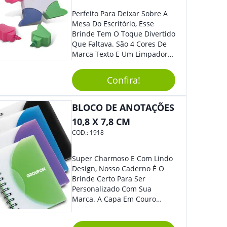
Perfeito Para Deixar Sobre A
Mesa Do Escritório, Esse
Brinde Tem O Toque Divertido
Que Faltava. São 4 Cores De
Marca Texto E Um Limpador
De Teclado Em Formato De
Boneco. Demais, Não É?
Confira!
Personalize Com Sua Marca.
Super Criativo, Seus Clientes E
Colaboradores Irão Adorar.
BLOCO DE ANOTAÇÕES
10,8 X 7,8 CM
COD.:
1918
Super Charmoso E Com Lindo
Design, Nosso Caderno É O
Brinde Certo Para Ser
Personalizado Com Sua
Marca. A Capa Em Couro
Sintético É Resistente, E O
Elástico Permite Maior