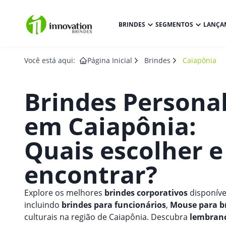
BRINDES
SEGMENTOS
LANÇA
Você está aqui:
Página Inicial
Brindes
Caiapônia
Brindes Persona
em
Caiapônia
:
Quais escolher 
encontrar?
Explore os melhores
brindes corporativos
disponíve
incluindo
brindes para funcionários
,
Mouse para b
culturais na região de Caiapônia. Descubra
lembranc