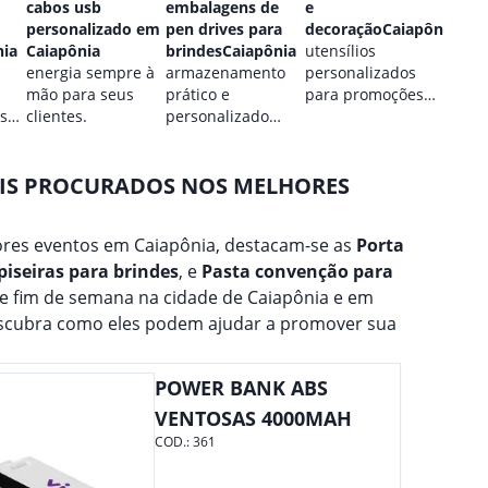
cabos usb
embalagens de
e
perso
personalizado em
pen drives para
decoraçãoCaiapônia
Caiap
nia
Caiapônia
brindesCaiapônia
utensílios
estilo
energia sempre à
armazenamento
personalizados
perso
mão para seus
prático e
para promoções
para 
 sua
clientes.
personalizado
culinárias.
marca
para seus dados.
AIS PROCURADOS NOS MELHORES
res eventos em Caiapônia, destacam-se as
Porta
piseiras para brindes
, e
Pasta convenção para
de fim de semana na cidade de Caiapônia e em
escubra como eles podem ajudar a promover sua
POWER BANK ABS
VENTOSAS 4000MAH
COD.:
361