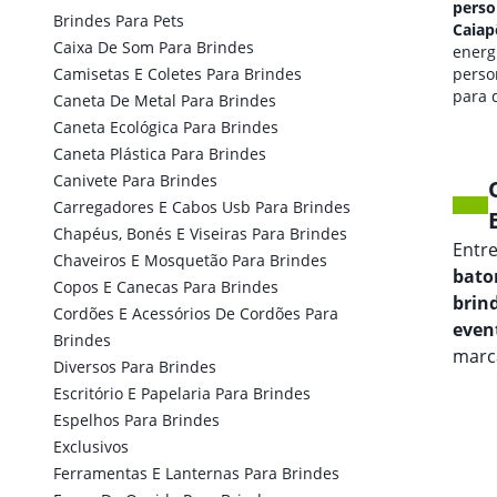
personalizado em
perso
Brindes Para Pets
Caiapônia
Caiap
Caixa De Som Para Brindes
qualidade de som
energi
Camisetas E Coletes Para Brindes
personalizada
perso
para seus eventos.
para 
Caneta De Metal Para Brindes
marca
Caneta Ecológica Para Brindes
Caneta Plástica Para Brindes
Canivete Para Brindes
Carregadores E Cabos Usb Para Brindes
Chapéus, Bonés E Viseiras Para Brindes
Entr
Chaveiros E Mosquetão Para Brindes
bato
Copos E Canecas Para Brindes
brin
Cordões E Acessórios De Cordões Para
even
Brindes
marca
Diversos Para Brindes
Escritório E Papelaria Para Brindes
Espelhos Para Brindes
Exclusivos
Ferramentas E Lanternas Para Brindes