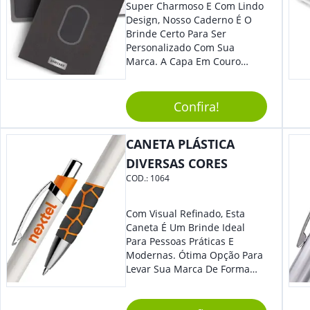
Super Charmoso E Com Lindo
Design, Nosso Caderno É O
Brinde Certo Para Ser
Personalizado Com Sua
Marca. A Capa Em Couro
Sintético É Resistente, E O
Elástico Permite Maior
Segurança Ao Carregá-Lo.
Confira!
Ofereça A Seus Clientes E
Colaboradores, Sem Dúvidas
CANETA PLÁSTICA
Eles Irão Adorar.
DIVERSAS CORES
COD.:
1064
Com Visual Refinado, Esta
Caneta É Um Brinde Ideal
Para Pessoas Práticas E
Modernas. Ótima Opção Para
Levar Sua Marca De Forma
Estilosa, Agregando Valor Para
Sua Empresa Em Eventos,