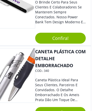
O Brinde Certo Para Seus
Clientes E Colaboradores Se
Manterem Sempre
Conectados. Nosso Power
Bank Tem Design Moderno E
Leve, Perfeito Para Carregar
Na Bolsa Ou Na Mochila.
Compatível Com Diversos
Confira!
Aparelhos, O Brinde É Super
Eficiente E Ágil, Ideal Para
CANETA PLÁSTICA COM
Quem Busca Praticidade No
Dia A Dia. Personalize-O Com
DETALHE
Sua Marca E Tenha Ainda
EMBORRACHADO
Mais Destaque Em Eventos E
COD.:
340
Feiras De Negócios.
Caneta Plástica Ideal Para
Seus Clientes, Parceiros E
Convidados. O Detalhe
Emborrachado E Os Ameis
Prata Dão Um Toque De
Modernidade À Peça.
Acionamento Por Clique.