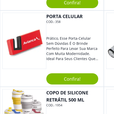
Confira!
PORTA CELULAR
COD.:
358
Prático, Esse Porta-Celular
Sem Dúvidas É O Brinde
Perfeito Para Levar Sua Marca
Com Muita Modernidade.
Ideal Para Seus Clientes Que
Adoram Praticidade No Dia A
Dia. Com Design Tradicional,
Sua Empresa Terá O Grande
Confira!
Destaque Merecido.
COPO DE SILICONE
RETRÁTIL 500 ML
COD.:
1954