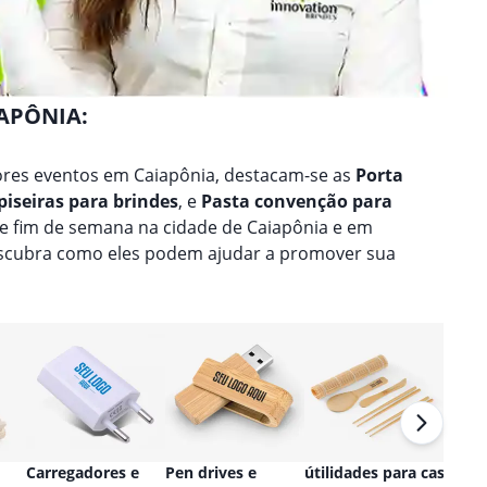
IAPÔNIA:
res eventos em Caiapônia, destacam-se as
Porta
piseiras para brindes
, e
Pasta convenção para
de fim de semana na cidade de Caiapônia e em
escubra como eles podem ajudar a promover sua
Carregadores e
Pen drives e
útilidades para casa
Relóg