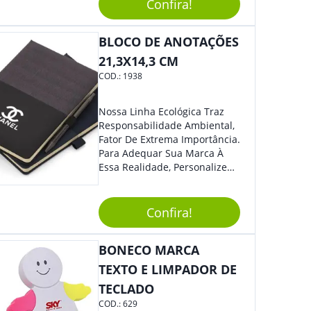
Confira!
BLOCO DE ANOTAÇÕES
21,3X14,3 CM
COD.:
1938
Nossa Linha Ecológica Traz
Responsabilidade Ambiental,
Fator De Extrema Importância.
Para Adequar Sua Marca À
Essa Realidade, Personalize
Nosso Incrível Bloco De
Anotações Com Post-It E
Caneta. Elaborado A Partir De
Confira!
Material Reciclado, O Brinde
Também É Prático, Tornando-
BONECO MARCA
Se Assim Excelente Para Uso
Cotidiano. Perfeito, Não É?!
TEXTO E LIMPADOR DE
TECLADO
COD.:
629