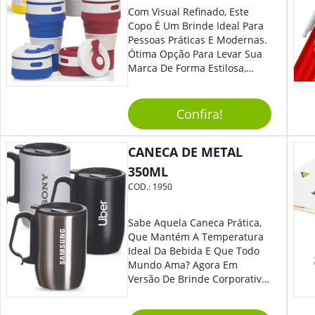
Com Visual Refinado, Este
Copo É Um Brinde Ideal Para
Pessoas Práticas E Modernas.
Ótima Opção Para Levar Sua
Marca De Forma Estilosa,
Agregando Valor Para Sua
Empresa Em Eventos,
Reuniões Corporativas Ou Até
Confira!
Mesmo Para Presentear
Colaboradores.
CANECA DE METAL
350ML
COD.:
1950
Sabe Aquela Caneca Prática,
Que Mantém A Temperatura
Ideal Da Bebida E Que Todo
Mundo Ama? Agora Em
Versão De Brinde Corporativo
Para Que Você Possa Levar
Sua Marca Com Muito Estilo E