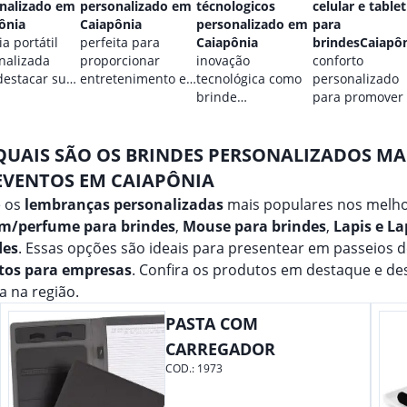
nalizado em
personalizado em
técnologicos
celular e tablet
ônia
Caiapônia
personalizado em
para
a portátil
perfeita para
Caiapônia
brindesCaiapô
nalizada
proporcionar
inovação
conforto
destacar sua
entretenimento e
tecnológica como
personalizado
.
destacar sua
brinde
para promover
marca em
promocional para
marca.
qualquer ocasião.
eventos.
QUAIS SÃO OS BRINDES PERSONALIZADOS M
EVENTOS EM CAIAPÔNIA
e os
lembranças personalizadas
mais populares nos melho
m/perfume para brindes
,
Mouse para brindes
,
Lapis e La
des
. Essas opções são ideais para presentear em passeios 
tos para empresas
. Confira os produtos em destaque e d
 na região.
PASTA COM
CARREGADOR
COD.:
1973