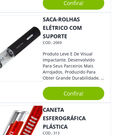
Segurança Ao Carregá-Lo.
Confira!
Ofereça A Seus Clientes E
Colaboradores, Sem Dúvidas
SACA-ROLHAS
Eles Irão Adorar.
ELÉTRICO COM
SUPORTE
COD.:
2069
Produto Leve E De Visual
Impactante, Desenvolvido
Para Seus Parceiros Mais
Arrojados. Produzido Para
Obter Grande Durabilidade, É
Uma Ótima Opção Para Levar
Sua Marca De Forma Estilosa,
Confira!
Agregando Valor Para Sua
Empresa Em Eventos.
CANETA
ESFEROGRÁFICA
PLÁSTICA
COD.:
313