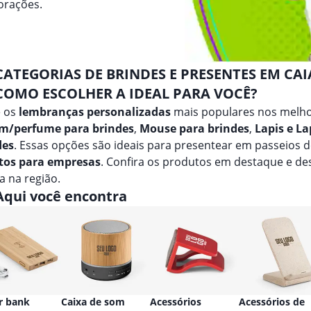
orações.
CATEGORIAS DE BRINDES E PRESENTES EM CA
COMO ESCOLHER A IDEAL PARA VOCÊ?
e os
lembranças personalizadas
mais populares nos melho
m/perfume para brindes
,
Mouse para brindes
,
Lapis e La
des
. Essas opções são ideais para presentear em passeios 
tos para empresas
. Confira os produtos em destaque e d
 na região.
Aqui você encontra
r bank
Caixa de som
Acessórios
Acessórios de