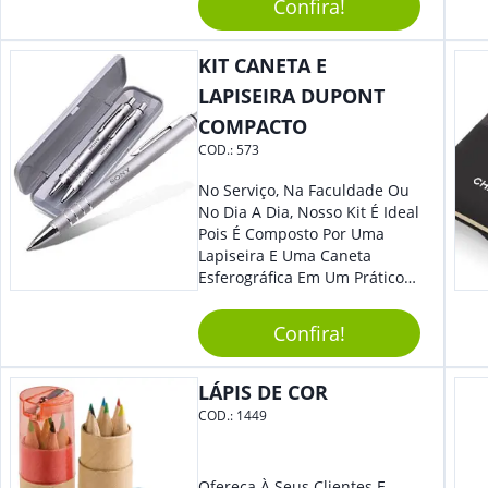
Reuniões Corporativas Ou Até
Confira!
Mesmo Para Presentear
Colaboradores E Parceiros De
KIT CANETA E
Sua Empresa.
LAPISEIRA DUPONT
COMPACTO
COD.:
573
No Serviço, Na Faculdade Ou
No Dia A Dia, Nosso Kit É Ideal
Pois É Composto Por Uma
Lapiseira E Uma Caneta
Esferográfica Em Um Prático
Estojo. Sem Dúvidas Seus
Clientes E Colaboradores Irão
Confira!
Adorar. Não Perca A Chance
De Personalizá-Lo
Especialmente Com Sua
LÁPIS DE COR
Marca.
COD.:
1449
Ofereça À Seus Clientes E