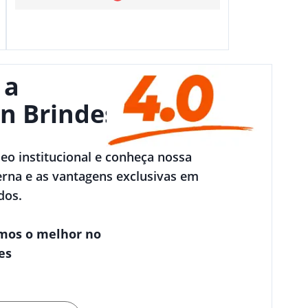
 a
n Brindes
deo institucional e conheça nossa
rna e as vantagens exclusivas em
dos.
mos o melhor no
es