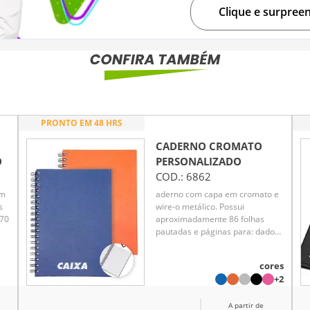
Clique e surpree
PRONTO EM 48 HRS
CADERNO CROMATO
O
PERSONALIZADO
COD.:
6862
em
aderno com capa em cromato e
s
wire-o metálico. Possui
(70
aproximadamente 86 folhas
pautadas e páginas para: dados
pessoais, calendários de 2025 à
 e
2027, planejamentos e
cores
endereços de contatos.
+2
A partir de