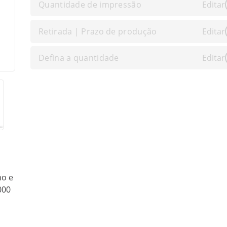
Quantidade de impressão
Editar
Retirada | Prazo de produção
Editar
Defina a quantidade
Editar
no e
000