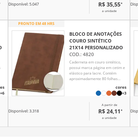
R$ 35,55
*
*
Disponível:
5.047
Disp
a unidade
PRONTO EM 48 HRS
BLOCO DE ANOTAÇÕES
COURO SINTÉTICO
O
21X14
PERSONALIZADO
COD.:
4820
Caderneta em couro sintético,
s
possui marca página em cetim e
elástico para lacre. Contém
aproximadamente 80 folhas
marfim sem pauta.
es
cores
+6
+3
A partir de
R$ 24,11
*
Disponível:
3.318
Disp
a unidade