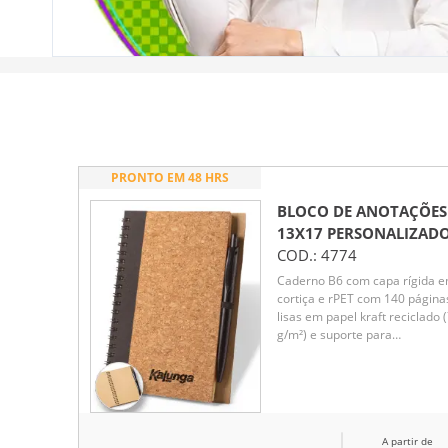
PRONTO EM 48 HRS
BLOCO DE ANOTAÇÕES
13X17
PERSONALIZAD
COD.:
4774
Caderno B6 com capa rígida 
cortiça e rPET com 140 página
lisas em papel kraft reciclado 
g/m²) e suporte para
esferográfica. Inclusa
esferográfica em fibra de trigo
ABS com clipe. Esferográfica
amiga do ambiente. Escrita a
azul. Caderno: 130 x 178 mm
A partir de
|Esferográfica: ø10 x 141 mm