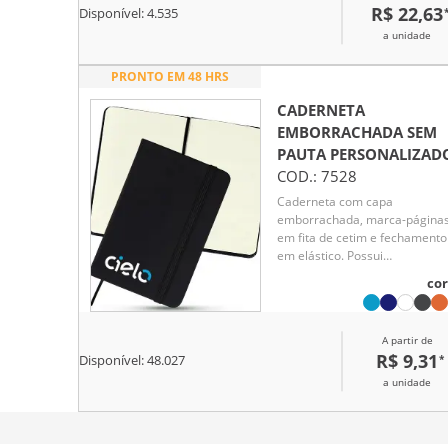
R$ 22,63
Disponível:
4.535
a unidade
PRONTO EM 48 HRS
CADERNETA
EMBORRACHADA SEM
PAUTA
PERSONALIZAD
COD.:
7528
Caderneta com capa
emborrachada, marca-página
em fita de cetim e fechamento
em elástico. Possui
aproximadamente 80 folhas
cor
pardas não pautadas.
A partir de
R$ 9,31
*
Disponível:
48.027
a unidade