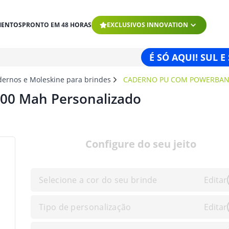
MENTOS
PRONTO EM 48 HORAS
EXCLUSIVOS INNOVATION
É SÓ AQUI! SUL E
dernos e Moleskine para brindes
CADERNO PU COM POWERBAN
00 Mah Personalizado
Configure do seu jeito
Selecione a cor do seu brinde
Editar
Tipo de personalização
Editar