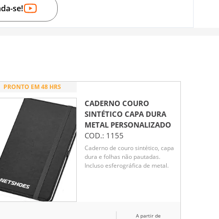
nda-se!
PRONTO EM 48 HRS
CADERNO COURO
SINTÉTICO CAPA DURA
METAL
PERSONALIZADO
COD.:
1155
Caderno de couro sintético, capa
dura e folhas não pautadas.
Incluso esferográfica de metal.
A partir de