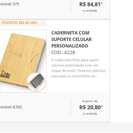
R$ 84,81
*
onível:
575
a unidade
PRONTO EM 48 HRS
CADERNETA COM
SUPORTE CELULAR
PERSONALIZADO
COD.:
6228
A caderneta feita para quem
valoriza praticidade com um
toque de estilo. Feita em plástico,
sua capa se assemelha ao
charme natural do bambu,
chamando a atenção em
qualquer lugar. Internamente, o
marcador de cetim facilita o
A partir de
acesso às anotações, que
R$ 20,80
*
onível:
8.502
ganham vida em 80 páginas
brancas pautadas, prontas para
a unidade
organizar suas ideias, listas e
inspirações. O grande
diferencial? O suporte para