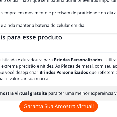
e o celular não fique sem bateria durante eventos importan
 sempre em movimento e precisam de praticidade no dia a 
e ainda manter a bateria do celular em dia.
is para esse produto
fisticada e duradoura para
Brindes
Personalizado
s
. Utili
 extrema precisão e nitidez. As
Placa
s de metal, com seu ac
Se você deseja criar
Brindes
Personalizado
s
que refletem p
nar e valorizar sua marca.
ostra virtual gratuita
para ter uma melhor experiência v
Garanta Sua Amostra Virtual!