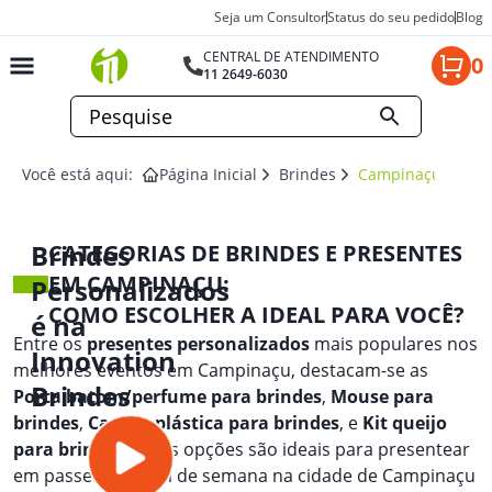
Seja um Consultor
Status do seu pedido
Blog
CENTRAL DE ATENDIMENTO
0
11 2649-6030
Você está aqui:
Página Inicial
Brindes
Campinaçu
Brindes
CATEGORIAS DE BRINDES E PRESENTES
EM CAMPINAÇU:
Personalizados
COMO ESCOLHER A IDEAL PARA VOCÊ?
é na
Entre os
presentes personalizados
mais populares nos
Innovation
melhores eventos em Campinaçu, destacam-se as
Brindes
Porta batom/perfume para brindes
,
Mouse para
brindes
,
Caneta plástica para brindes
, e
Kit queijo
para brindes
. Essas opções são ideais para presentear
em passeios de fim de semana na cidade de Campinaçu