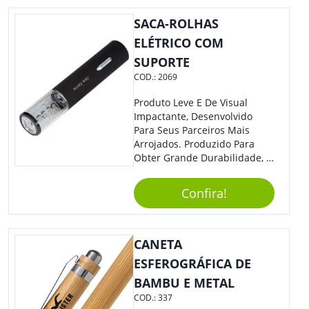
Eficiente E Ágil, Ideal Para
Quem Busca Praticidade No
SACA-ROLHAS
Dia A Dia. Personalize-O Com
ELÉTRICO COM
Sua Marca E Tenha Ainda
SUPORTE
Mais Destaque Em Eventos E
Feiras De Negócios.
COD.:
2069
Produto Leve E De Visual
Impactante, Desenvolvido
Para Seus Parceiros Mais
Arrojados. Produzido Para
Obter Grande Durabilidade, É
Uma Ótima Opção Para Levar
Sua Marca De Forma Estilosa,
Confira!
Agregando Valor Para Sua
Empresa Em Eventos.
CANETA
ESFEROGRÁFICA DE
BAMBU E METAL
COD.:
337