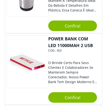
Mantém A Temperatura Ideal
Da Bebida E Detalhes Em
Plástico, Essa Caneca É Ideal
Para Levar Sua Marca Com
Estilo E Surpreender À Todos.
Versátil, O Brinde Se Adequa
Confira!
À Feiras, Eventos E Até Mesmo
Datas Especiais.
POWER BANK COM
LED 11000MAH 2 USB
COD.:
363
O Brinde Certo Para Seus
Clientes E Colaboradores Se
Manterem Sempre
Conectados. Nosso Power
Bank Tem Design Moderno E
Leve, Perfeito Para Carregar
Na Bolsa Ou Na Mochila.
Compatível Com Diversos
Confira!
Aparelhos, O Brinde É Super
Eficiente E Ágil, Ideal Para