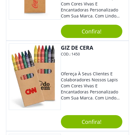
Com Cores Vivas E
Encantadoras Personalizado
Com Sua Marca. Com Lindo
Design, O Brinde É Versátil
Para Diversas Ocasiões.
Confira!
Perfeito, Não É?!
GIZ DE CERA
COD.:
1450
Ofereça À Seus Clientes E
Colaboradores Nossos Lapis
Com Cores Vivas E
Encantadoras Personalizado
Com Sua Marca. Com Lindo
Design, O Brinde É Versátil
Para Diversas Ocasiões.
Perfeito, Não É?!
Confira!