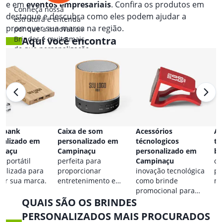
e em
eventos empresariais
. Confira os produtos em
Conheça nossa
destaque e descubra como eles podem ajudar a
estrutura e entenda
promover sua marca na região.
por que a Innovation
Brindes é muito mais
Aqui você encontra
do que personalização.
 bank
Caixa de som
Acessórios
Ac
nalizado em
personalizado em
técnologicos
ta
inaçu
Campinaçu
personalizado em
b
a portátil
perfeita para
Campinaçu
co
nalizada para
proporcionar
inovação tecnológica
pa
car sua marca.
entretenimento e
como brinde
ma
destacar sua marca em
promocional para
QUAIS SÃO OS BRINDES
qualquer ocasião.
eventos.
PERSONALIZADOS MAIS PROCURADOS