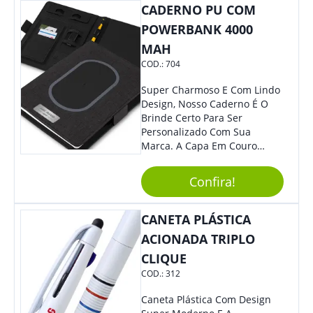
CADERNO PU COM
Quem Busca Praticidade No
Dia A Dia. Personalize-O Com
POWERBANK 4000
Sua Marca E Tenha Ainda
MAH
Mais Destaque Em Eventos E
COD.:
704
Feiras De Negócios.
Super Charmoso E Com Lindo
Design, Nosso Caderno É O
Brinde Certo Para Ser
Personalizado Com Sua
Marca. A Capa Em Couro
Sintético É Resistente, E O
Elástico Permite Maior
Confira!
Segurança Ao Carregá-Lo.
Ofereça A Seus Clientes E
Colaboradores, Sem Dúvidas
CANETA PLÁSTICA
Eles Irão Adorar.
ACIONADA TRIPLO
CLIQUE
COD.:
312
Caneta Plástica Com Design