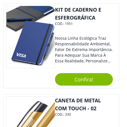
Moderno E Util.
KIT DE CADERNO E
ESFEROGRÁFICA
COD.:
1951
Nossa Linha Ecológica Traz
Responsabilidade Ambiental,
Fator De Extrema Importância.
Para Adequar Sua Marca À
Essa Realidade, Personalize
Nosso Incrível Bloco De
Anotações Com Post-It E
Caneta. Elaborado A Partir De
Confira!
Material Reciclado, O Brinde
Também É Prático, Tornando-
Se Assim Excelente Para Uso
CANETA DE METAL
Cotidiano. Perfeito, Não É?!
COM TOUCH - 02
COD.:
330