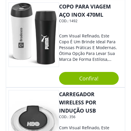
Colaboradores.
COPO PARA VIAGEM
AÇO INOX 470ML
COD.:
1492
Com Visual Refinado, Este
Copo É Um Brinde Ideal Para
Pessoas Práticas E Modernas.
Ótima Opção Para Levar Sua
Marca De Forma Estilosa,
Agregando Valor Para Sua
Empresa Em Eventos,
Reuniões Corporativas Ou Até
Confira!
Mesmo Para Presentear
Colaboradores.
CARREGADOR
WIRELESS POR
INDUÇÃO USB
COD.:
356
Com Visual Refinado, Este