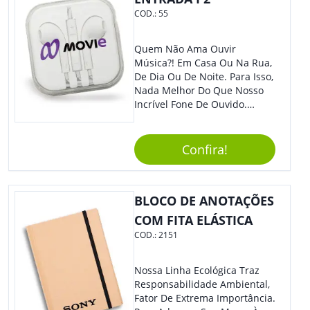
COD.:
55
Quem Não Ama Ouvir
Música?! Em Casa Ou Na Rua,
De Dia Ou De Noite. Para Isso,
Nada Melhor Do Que Nosso
Incrível Fone De Ouvido.
Super Confortável, Com Som
De Excelente Qualidade, E
Contando Com Tamanho De
Confira!
Fio Ideal Para Se Movimentar
Com Mais Liberdade, É O
Brinde Que Seus Clientes E
BLOCO DE ANOTAÇÕES
Colaboradores Mais Querem!
Não Fique De Fora! Ofereça
COM FITA ELÁSTICA
Em Eventos, Feiras E
COD.:
2151
Congressos, E Tenha Sua
Marca Em Grande Destaque.
Nossa Linha Ecológica Traz
Responsabilidade Ambiental,
Fator De Extrema Importância.