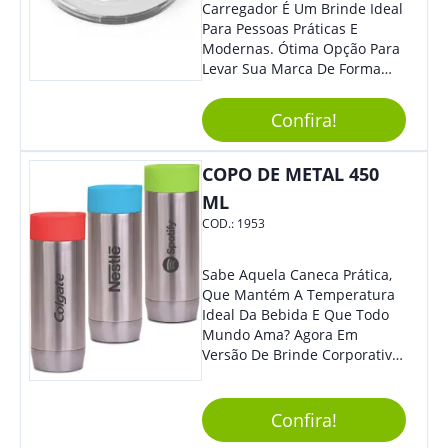
Carregador É Um Brinde Ideal
Para Pessoas Práticas E
Modernas. Ótima Opção Para
Levar Sua Marca De Forma
Estilosa, Agregando Valor Para
Sua Empresa Em Eventos,
Confira!
Reuniões Corporativas Ou Até
Mesmo Para Presentear
Colaboradores E Parceiros De
COPO DE METAL 450
Sua Empresa.
ML
COD.:
1953
Sabe Aquela Caneca Prática,
Que Mantém A Temperatura
Ideal Da Bebida E Que Todo
Mundo Ama? Agora Em
Versão De Brinde Corporativo
Para Que Você Possa Levar
Sua Marca Com Muito Estilo E
Acrescentar Ainda Mais
Confira!
Praticidade À Eventos E Feiras