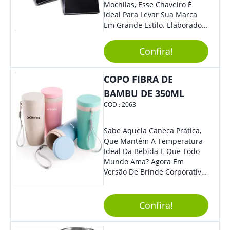
Mochilas, Esse Chaveiro É
Ideal Para Levar Sua Marca
Em Grande Estilo. Elaborado A
Partir De Material Resistente,
O Brinde Se Adequa A
Confira!
Diversos Públicos. Não Perca
A Chance De Elevar A
Visibilidade De Sua Empresa!
COPO FIBRA DE
BAMBU DE 350ML
COD.:
2063
Sabe Aquela Caneca Prática,
Que Mantém A Temperatura
Ideal Da Bebida E Que Todo
Mundo Ama? Agora Em
Versão De Brinde Corporativo
Para Que Você Possa Levar
Sua Marca Com Muito Estilo E
Acrescentar Ainda Mais
Confira!
Praticidade À Eventos E Feiras
De Exposição.