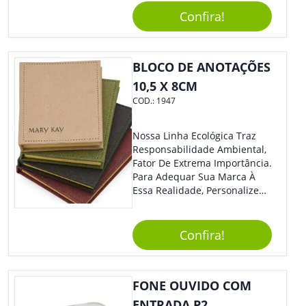
Acompanha Pilhas) – Contém
Confira!
Desenho Indicativo De
Abertura E Fechamento Da
Tampa; Botões Para Extração
E Remoção De Rolhas E Parte
BLOCO DE ANOTAÇÕES
Inferior Com Anel Cortador De
10,5 X 8CM
Lacre (Removível).
COD.:
1947
Nossa Linha Ecológica Traz
Responsabilidade Ambiental,
Fator De Extrema Importância.
Para Adequar Sua Marca À
Essa Realidade, Personalize
Nosso Incrível Bloco De
Anotações Com Post-It E
Caneta. Elaborado A Partir De
Confira!
Material Reciclado, O Brinde
Também É Prático, Tornando-
Se Assim Excelente Para Uso
FONE OUVIDO COM
Cotidiano. Perfeito, Não É?!
ENTRADA P2