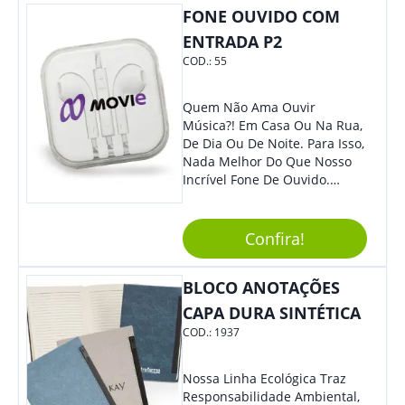
FONE OUVIDO COM
Sua Empresa.
ENTRADA P2
COD.:
55
Quem Não Ama Ouvir
Música?! Em Casa Ou Na Rua,
De Dia Ou De Noite. Para Isso,
Nada Melhor Do Que Nosso
Incrível Fone De Ouvido.
Super Confortável, Com Som
De Excelente Qualidade, E
Contando Com Tamanho De
Confira!
Fio Ideal Para Se Movimentar
Com Mais Liberdade, É O
BLOCO ANOTAÇÕES
Brinde Que Seus Clientes E
Colaboradores Mais Querem!
CAPA DURA SINTÉTICA
Não Fique De Fora! Ofereça
COD.:
1937
Em Eventos, Feiras E
Congressos, E Tenha Sua
Marca Em Grande Destaque.
Nossa Linha Ecológica Traz
Responsabilidade Ambiental,