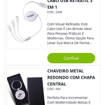
CABO USB RETRÁTIL 3
EM 1
COD.:
2208
Com Visual Refinado, Este
Cabo Usb É Um Brinde Ideal
Para Pessoas Práticas E
Modernas. Ótima Opção Para
Levar Sua Marca De Forma
Estilosa, Agregando Valor Para
Sua Empresa Em Eventos,
Reuniões Corporativas Ou Até
Confira!
Mesmo Para Presentear
Colaboradores E Parceiros De
CHAVEIRO METAL
Sua Empresa.
REDONDO COM CHAPA
CENTRAL
COD.:
564
Perfeito Para Incrementar
Com Modernidade Bolsas E