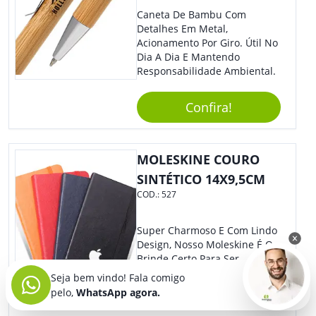
Caneta De Bambu Com
Detalhes Em Metal,
Acionamento Por Giro. Útil No
Dia A Dia E Mantendo
Responsabilidade Ambiental.
Confira!
MOLESKINE COURO
SINTÉTICO 14X9,5CM
COD.:
527
Super Charmoso E Com Lindo
Design, Nosso Moleskine É O
Brinde Certo Para Ser
Personalizado Com Sua
Seja bem vindo! Fala comigo
Marca. A Capa Em Couro
pelo,
WhatsApp agora.
Sintético É Resistente, E O
Elástico Permite Maior