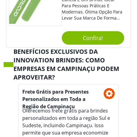
Para Pessoas Práticas E
Modernas. Ótima Opção Para
Levar Sua Marca De Forma
Estilosa, Agregando Valor Para
Sua Empresa Em Eventos,
Reuniões Corporativas Ou Até
Confira!
Mesmo Para Presentear
Colaboradores.
BENEFÍCIOS EXCLUSIVOS DA
INNOVATION BRINDES: COMO
EMPRESAS EM CAMPINAÇU PODEM
APROVEITAR?
Frete Grátis para Presentes
Personalizados em Toda a
Região de Campinaçu
Oferecemos frete grátis para brindes
personalizados em toda a região Sul e
Sudeste, incluindo Campinaçu. Isso
permite que sua empresa economize