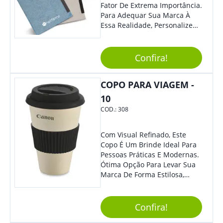
Fator De Extrema Importância.
Para Adequar Sua Marca À
Essa Realidade, Personalize
Nosso Incrível Bloco De
Anotações Com Post-It E
Caneta. Elaborado A Partir De
Confira!
Material Reciclado, O Brinde
Também É Prático, Tornando-
COPO PARA VIAGEM -
Se Assim Excelente Para Uso
Cotidiano. Perfeito, Não É?!
10
COD.:
308
Com Visual Refinado, Este
Copo É Um Brinde Ideal Para
Pessoas Práticas E Modernas.
Ótima Opção Para Levar Sua
Marca De Forma Estilosa,
Agregando Valor Para Sua
Empresa Em Eventos,
Reuniões Corporativas Ou Até
Confira!
Mesmo Para Presentear