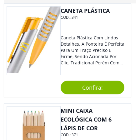
CANETA PLÁSTICA
COD.:
341
Caneta Plástica Com Lindos
Detalhes. A Ponteira É Perfeita
Para Um Traço Preciso E
Firme, Sendo Acionada Por
Clic. Tradicional Porém Com
Design Minimalista Que Faz
Toda Diferença.
Confira!
MINI CAIXA
ECOLÓGICA COM 6
LÁPIS DE COR
COD.:
371