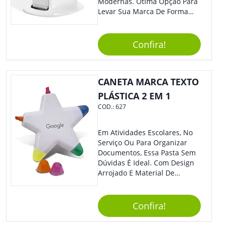
Modernas. Ótima Opção Para
Levar Sua Marca De Forma
Estilosa, Agregando Valor Para
Sua Empresa Em Eventos,
Reuniões Corporativas Ou Até
Confira!
Mesmo Para Presentear
Colaboradores E Parceiros De
Sua Empresa.
CANETA MARCA TEXTO
PLÁSTICA 2 EM 1
COD.:
627
Em Atividades Escolares, No
Serviço Ou Para Organizar
Documentos, Essa Pasta Sem
Dúvidas É Ideal. Com Design
Arrojado E Material De
Qualidade, O Brinde É Super
Prático E Agradará Todos Os
Seus Clientes. Leve Sua Marca
Confira!
À Eventos E Feiras
Corporativas Em Um Item