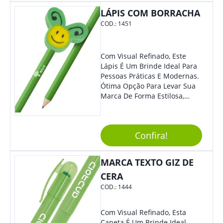
De Exposição.
LÁPIS COM BORRACHA
COD.:
1451
Com Visual Refinado, Este
Lápis É Um Brinde Ideal Para
Pessoas Práticas E Modernas.
Ótima Opção Para Levar Sua
Marca De Forma Estilosa,
Agregando Valor Para Sua
Empresa Em Eventos,
Reuniões Corporativas Ou Até
Confira!
Mesmo Para Presentear
Colaboradores E Parceiros De
Sua Empresa.
MARCA TEXTO GIZ DE
CERA
COD.:
1444
Com Visual Refinado, Esta
Caneta É Um Brinde Ideal