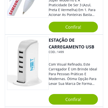
Super Moderno E A
Praticidade De Ser 3 (Azul,
Preta E Vermelha) Em 1. Para
Acionar As Ponteiras Basta
Arrastar A Cor Desejada Para
Baixo.
Confira!
ESTAÇÃO DE
CARREGAMENTO USB
COD.:
1499
Com Visual Refinado, Este
Carregador É Um Brinde Ideal
Para Pessoas Práticas E
Modernas. Ótima Opção Para
Levar Sua Marca De Forma
Estilosa, Agregando Valor Para
Sua Empresa Em Eventos,
Reuniões Corporativas Ou Até
Confira!
Mesmo Para Presentear
Colaboradores E Parceiros De