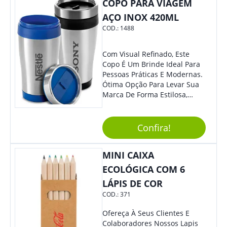
COPO PARA VIAGEM
AÇO INOX 420ML
COD.:
1488
Com Visual Refinado, Este
Copo É Um Brinde Ideal Para
Pessoas Práticas E Modernas.
Ótima Opção Para Levar Sua
Marca De Forma Estilosa,
Agregando Valor Para Sua
Empresa Em Eventos,
Reuniões Corporativas Ou Até
Confira!
Mesmo Para Presentear
Colaboradores.
MINI CAIXA
ECOLÓGICA COM 6
LÁPIS DE COR
COD.:
371
Ofereça À Seus Clientes E
Colaboradores Nossos Lapis