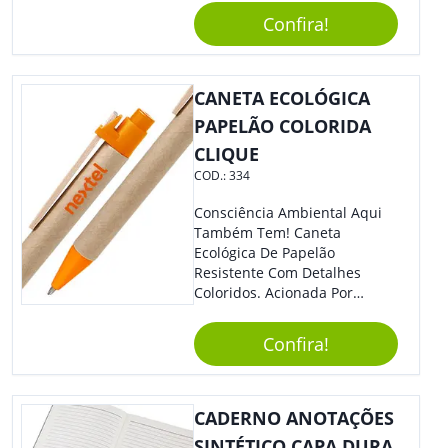
Com Detalhes Em Metal, Essa
Confira!
Incrível Caneta Esferográfica É
Acionada Na Por Clic Na Parte
Superior.
CANETA ECOLÓGICA
PAPELÃO COLORIDA
CLIQUE
COD.:
334
Consciência Ambiental Aqui
Também Tem! Caneta
Ecológica De Papelão
Resistente Com Detalhes
Coloridos. Acionada Por
Clique, É Fácil De Ser Utilizada
E Tem Ponteira Firme, Ideal
Confira!
Para Traços Precisos.
CADERNO ANOTAÇÕES
SINTÉTICO CAPA DURA