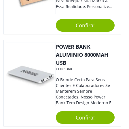
Para Adequar Sua Marca À
Essa Realidade, Personalize
Nosso Incrível Bloco De
Anotações Com Post-It E
Caneta. Elaborado A Partir De
Confira!
Material Reciclado, O Brinde
Também É Prático, Tornando-
Se Assim Excelente Para Uso
POWER BANK
Cotidiano. Perfeito, Não É?!
ALUMINIO 8000MAH
USB
COD.:
360
O Brinde Certo Para Seus
Clientes E Colaboradores Se
Manterem Sempre
Conectados. Nosso Power
Bank Tem Design Moderno E
Leve, Perfeito Para Carregar
Na Bolsa Ou Na Mochila.
Confira!
Compatível Com Diversos
Aparelhos, O Brinde É Super