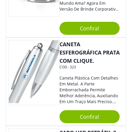
Mundo Ama? Agora Em
Versão De Brinde Corporativo
Para Que Você Possa Levar
Sua Marca Com Muito Estilo E
Acrescentar Ainda Mais
Confira!
Praticidade À Eventos E Feiras
De Exposição.
CANETA
ESFEROGRÁFICA PRATA
COM CLIQUE.
COD.:
323
Caneta Plástica Com Detalhes
Em Metal. A Parte
Emborrachada Permite
Melhor Aderência, Auxiliando
Em Um Traço Mais Preciso.
Versátil, Torna-Se Ideal Para
Todo Tipo De Evento E
Confira!
Público.