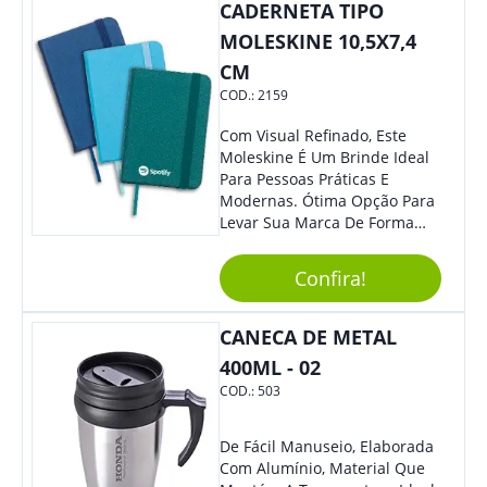
CADERNETA TIPO
MOLESKINE 10,5X7,4
CM
COD.:
2159
Com Visual Refinado, Este
Moleskine É Um Brinde Ideal
Para Pessoas Práticas E
Modernas. Ótima Opção Para
Levar Sua Marca De Forma
Estilosa, Agregando Valor Para
Sua Empresa Em Eventos,
Confira!
Reuniões Corporativas Ou Até
Mesmo Para Presentear
Colaboradores E Parceiros De
CANECA DE METAL
Sua Empresa.
400ML - 02
COD.:
503
De Fácil Manuseio, Elaborada
Com Alumínio, Material Que