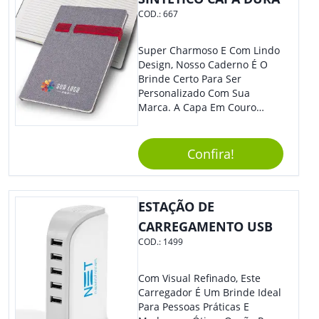
COD.:
667
Super Charmoso E Com Lindo
Design, Nosso Caderno É O
Brinde Certo Para Ser
Personalizado Com Sua
Marca. A Capa Em Couro
Sintético É Resistente, E O
Elástico Permite Maior
Segurança Ao Carregá-Lo.
Confira!
Ofereça A Seus Clientes E
Colaboradores, Sem Dúvidas
Eles Irão Adorar.
ESTAÇÃO DE
CARREGAMENTO USB
COD.:
1499
Com Visual Refinado, Este
Carregador É Um Brinde Ideal
Para Pessoas Práticas E