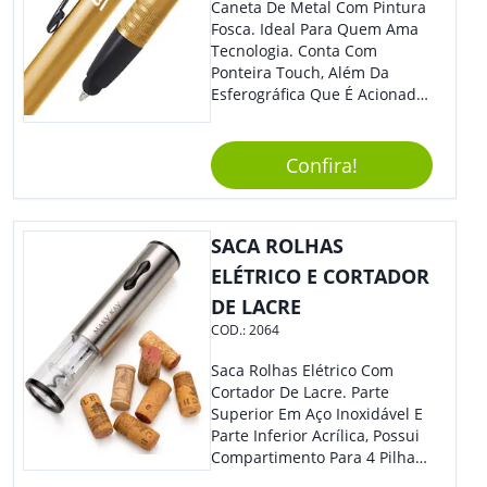
Caneta De Metal Com Pintura
Fosca. Ideal Para Quem Ama
Tecnologia. Conta Com
Ponteira Touch, Além Da
Esferográfica Que É Acionada
Por Clique. Design Tradicional
Com Elegância E
Modernidade Na Medida
Confira!
Exata.
SACA ROLHAS
ELÉTRICO E CORTADOR
DE LACRE
COD.:
2064
Saca Rolhas Elétrico Com
Cortador De Lacre. Parte
Superior Em Aço Inoxidável E
Parte Inferior Acrílica, Possui
Compartimento Para 4 Pilhas
Aa Na Parte Superior (Não