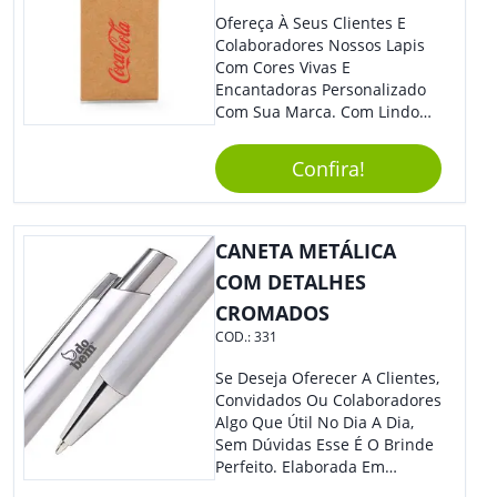
Ofereça À Seus Clientes E
Colaboradores Nossos Lapis
Com Cores Vivas E
Encantadoras Personalizado
Com Sua Marca. Com Lindo
Design, O Brinde É Versátil
Para Diversas Ocasiões.
Confira!
Perfeito, Não É?!
CANETA METÁLICA
COM DETALHES
CROMADOS
COD.:
331
Se Deseja Oferecer A Clientes,
Convidados Ou Colaboradores
Algo Que Útil No Dia A Dia,
Sem Dúvidas Esse É O Brinde
Perfeito. Elaborada Em
Plástico Fosco E Resistente E