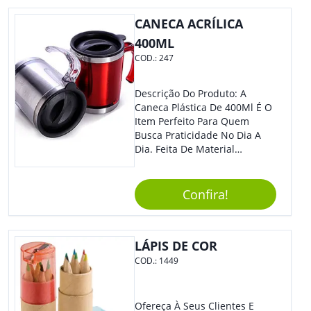
CANECA ACRÍLICA
400ML
COD.:
247
Descrição Do Produto: A
Caneca Plástica De 400Ml É O
Item Perfeito Para Quem
Busca Praticidade No Dia A
Dia. Feita De Material
Resistente E Durável, Essa
Caneca É Ideal Para Ser
Utilizada Em Casa, No
Confira!
Trabalho Ou Em Qualquer
Outra Atividade Do Seu
Cotidiano. Benefícios: -
LÁPIS DE COR
Capacidade De 400Ml, Ideal
Para Diferentes Tipos De
COD.:
1449
Bebidas Quentes Ou Frias. -
Leve E Fácil De Transportar,
Podendo Ser Levada Para
Ofereça À Seus Clientes E