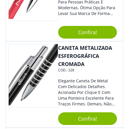
Para Pessoas Práticas E
Modernas. Ótima Opção Para
Levar Sua Marca De Forma
Estilosa, Agregando Valor Para
Sua Empresa Em Eventos,
Reuniões Corporativas Ou Até
Confira!
Mesmo Para Presentear
Colaboradores E Parceiros De
CANETA METALIZADA
Sua Empresa.
ESFEROGRÁFICA
CROMADA
COD.:
328
Elegante Caneta De Metal
Com Delicados Detalhes.
Acionada Por Clique E Com
Uma Ponteira Excelente Para
Traços Firmes. Demais, Não
É?!
Confira!