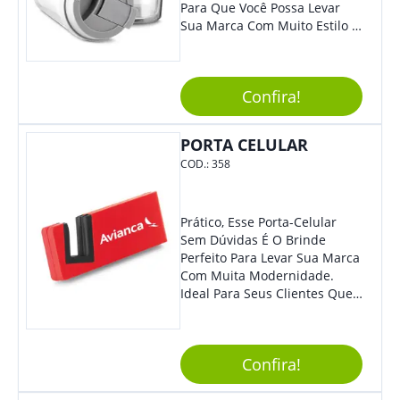
Para Que Você Possa Levar
Sua Marca Com Muito Estilo E
Acrescentar Ainda Mais
Praticidade À Eventos E Feiras
De Exposição.
Confira!
PORTA CELULAR
COD.:
358
Prático, Esse Porta-Celular
Sem Dúvidas É O Brinde
Perfeito Para Levar Sua Marca
Com Muita Modernidade.
Ideal Para Seus Clientes Que
Adoram Praticidade No Dia A
Dia. Com Design Tradicional,
Sua Empresa Terá O Grande
Confira!
Destaque Merecido.