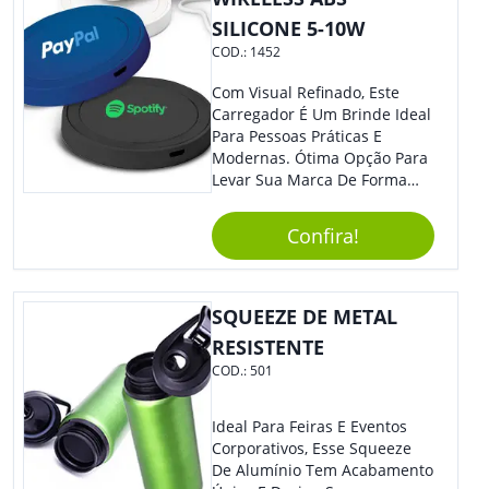
SILICONE 5-10W
COD.:
1452
Com Visual Refinado, Este
Carregador É Um Brinde Ideal
Para Pessoas Práticas E
Modernas. Ótima Opção Para
Levar Sua Marca De Forma
Estilosa, Agregando Valor Para
Sua Empresa Em Eventos,
Confira!
Reuniões Corporativas Ou Até
Mesmo Para Presentear
Colaboradores E Parceiros De
Sua Empresa.
SQUEEZE DE METAL
RESISTENTE
COD.:
501
Ideal Para Feiras E Eventos
Corporativos, Esse Squeeze
De Alumínio Tem Acabamento