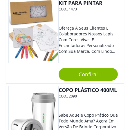
KIT PARA PINTAR
COD.:
1473
Ofereça À Seus Clientes E
Colaboradores Nossos Lapis
Com Cores Vivas E
Encantadoras Personalizado
Com Sua Marca. Com Lindo
Design, O Brinde É Versátil
Para Diversas Ocasiões.
Perfeito, Não É?!
Confira!
COPO PLÁSTICO 400ML
COD.:
2090
Sabe Aquele Copo Prático Que
Todo Mundo Ama? Agora Em
Versão De Brinde Corporativo