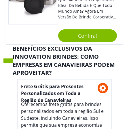
Para Assinar Documentos E
Ideal Da Bebida E Que Todo
Contratos Com Elegância E
Mundo Ama? Agora Em
Segurança.
Versão De Brinde Corporativo
Para Que Você Possa Levar
Sua Marca Com Muito Estilo E
Acrescentar Ainda Mais
Confira!
Praticidade À Eventos E Feiras
De Exposição.
BENEFÍCIOS EXCLUSIVOS DA
INNOVATION BRINDES: COMO
EMPRESAS EM CANAVIEIRAS PODEM
APROVEITAR?
Frete Grátis para Presentes
Personalizados em Toda a
Região de Canavieiras
Oferecemos frete grátis para brindes
personalizados em toda a região Sul e
Sudeste, incluindo Canavieiras. Isso
permite que sua empresa economize