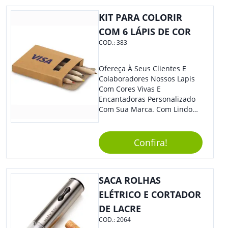
KIT PARA COLORIR
COM 6 LÁPIS DE COR
COD.:
383
Ofereça À Seus Clientes E
Colaboradores Nossos Lapis
Com Cores Vivas E
Encantadoras Personalizado
Com Sua Marca. Com Lindo
Design, O Brinde É Versátil
Para Diversas Ocasiões.
Perfeito, Não É?!
Confira!
SACA ROLHAS
ELÉTRICO E CORTADOR
DE LACRE
COD.:
2064