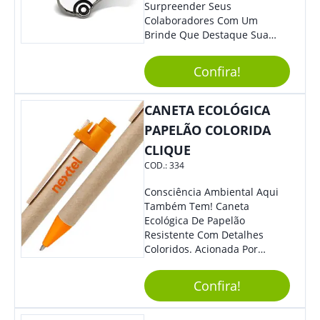
Surpreender Seus
Colaboradores Com Um
Brinde Que Destaque Sua
Marca, Esse Chaveiro Em
Formato De Carro É Ideal!
Confira!
Elaborado Com Metal,
Material Resistente E Durável,
O Item Conta Também Com
CANETA ECOLÓGICA
Lindo Design.
PAPELÃO COLORIDA
CLIQUE
COD.:
334
Consciência Ambiental Aqui
Também Tem! Caneta
Ecológica De Papelão
Resistente Com Detalhes
Coloridos. Acionada Por
Clique, É Fácil De Ser Utilizada
E Tem Ponteira Firme, Ideal
Confira!
Para Traços Precisos.