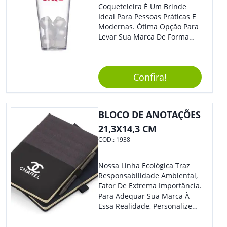
Coqueteleira É Um Brinde
Ideal Para Pessoas Práticas E
Modernas. Ótima Opção Para
Levar Sua Marca De Forma
Estilosa, Agregando Valor Para
Sua Empresa Em Eventos,
Reuniões Corporativas Ou Até
Confira!
Mesmo Para Presentear
Colaboradores E Parceiros De
Sua Empresa.
BLOCO DE ANOTAÇÕES
21,3X14,3 CM
COD.:
1938
Nossa Linha Ecológica Traz
Responsabilidade Ambiental,
Fator De Extrema Importância.
Para Adequar Sua Marca À
Essa Realidade, Personalize
Nosso Incrível Bloco De
Anotações Com Post-It E