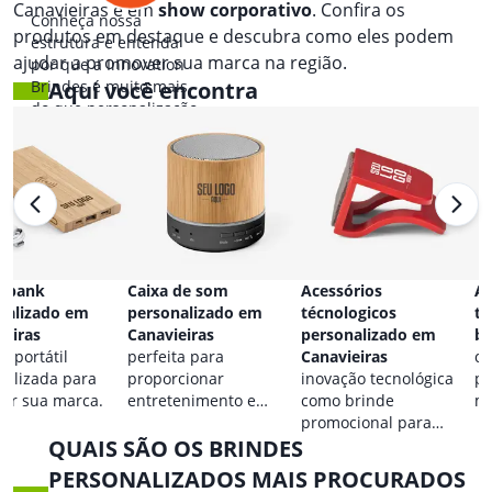
Canavieiras e em
show corporativo
. Confira os
Conheça nossa
produtos em destaque e descubra como eles podem
estrutura e entenda
ajudar a promover sua marca na região.
por que a Innovation
Brindes é muito mais
Aqui você encontra
do que personalização.
 bank
Caixa de som
Acessórios
Ac
nalizado em
personalizado em
técnologicos
ta
ieiras
Canavieiras
personalizado em
br
a portátil
perfeita para
Canavieiras
co
nalizada para
proporcionar
inovação tecnológica
pa
car sua marca.
entretenimento e
como brinde
ma
destacar sua marca em
promocional para
QUAIS SÃO OS BRINDES
qualquer ocasião.
eventos.
PERSONALIZADOS MAIS PROCURADOS