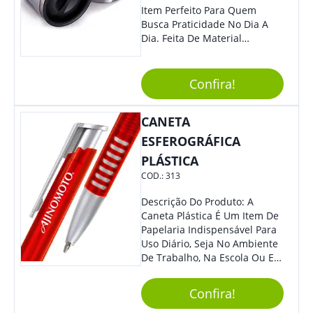
Item Perfeito Para Quem
Busca Praticidade No Dia A
Dia. Feita De Material
Resistente E Durável, Essa
Caneca É Ideal Para Ser
Utilizada Em Casa, No
Confira!
Trabalho Ou Em Qualquer
Outra Atividade Do Seu
CANETA
Cotidiano. Benefícios: -
Capacidade De 400Ml, Ideal
ESFEROGRÁFICA
Para Diferentes Tipos De
PLÁSTICA
Bebidas Quentes Ou Frias. -
COD.:
313
Leve E Fácil De Transportar,
Podendo Ser Levada Para
Descrição Do Produto: A
Qualquer Lugar. - Material
Caneta Plástica É Um Item De
Plástico De Alta Qualidade,
Papelaria Indispensável Para
Resistente A Quedas E Não
Uso Diário, Seja No Ambiente
Quebra Com Facilidade. Usos
De Trabalho, Na Escola Ou Em
Sugeridos: - Perfeita Para
Casa. Feita De Plástico
Tomar Café, Chá, Sucos Ou
Resistente, Possui Tinta De
Água. - Ideal Para Levar Ao
Confira!
Qualidade Que Garante Uma
Escritório, Para Viagens Ou