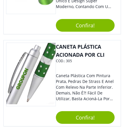
Único E Design Super
Moderno, Contando Com Uma
Tampa Plástica Que Não
Permite Vazamentos. Sem
Dúvidas É Um Brinde Prático
Confira!
Que Levará Sua Marca Com
Muito Estilo, Agradando À
Todos.
CANETA PLÁSTICA
ACIONADA POR CLI
COD.:
305
Caneta Plástica Com Pintura
Prata, Pedras De Strass E Anel
Com Relevo Na Parte Inferior.
Demais, Não É?! Fácil De
Utilizar, Basta Acioná-La Por
Clic.
Confira!