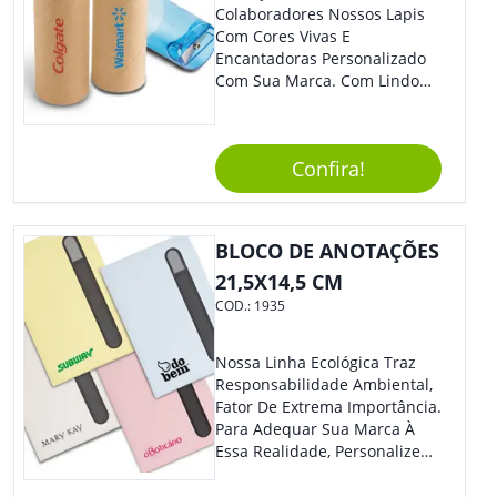
Qualquer Lugar. - Material
Colaboradores Nossos Lapis
Plástico De Alta Qualidade,
Com Cores Vivas E
Resistente A Quedas E Não
Encantadoras Personalizado
Quebra Com Facilidade. Usos
Com Sua Marca. Com Lindo
Sugeridos: - Perfeita Para
Design, O Brinde É Versátil
Tomar Café, Chá, Sucos Ou
Para Diversas Ocasiões.
Água. - Ideal Para Levar Ao
Perfeito, Não É?!
Escritório, Para Viagens Ou
Confira!
Para O Parque. - Pode Ser
Utilizada Em Eventos Ao Ar
Livre, Como Piqueniques E
BLOCO DE ANOTAÇÕES
Acampamentos. Adquira Já A
Sua Caneca Plástica De 400Ml
21,5X14,5 CM
E Tenha Sempre Uma Opção
COD.:
1935
Prática E Funcional Para Suas
Bebidas Favoritas!
Nossa Linha Ecológica Traz
Responsabilidade Ambiental,
Fator De Extrema Importância.
Para Adequar Sua Marca À
Essa Realidade, Personalize
Nosso Incrível Bloco De
Anotações Com Post-It E