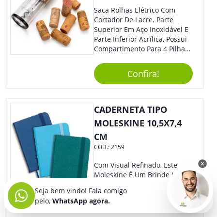
Saca Rolhas Elétrico Com
Cortador De Lacre. Parte
Superior Em Aço Inoxidável E
Parte Inferior Acrílica, Possui
Compartimento Para 4 Pilhas
Aa Na Parte Superior (Não
Acompanha Pilhas) – Contém
Confira!
Desenho Indicativo De
Abertura E Fechamento Da
Tampa; Botões Para Extração
E Remoção De Rolhas E Parte
CADERNETA TIPO
Inferior Com Anel Cortador De
MOLESKINE 10,5X7,4
Lacre (Removível).
CM
COD.:
2159
Com Visual Refinado, Este
Moleskine É Um Brinde Ideal
Para Pessoas Práticas E
Seja bem vindo! Fala comigo
Modernas. Ótima Opção Para
pelo,
WhatsApp agora.
Levar Sua Marca De Forma
Estilosa, Agregando Valor Para