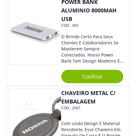
POWER BANK
ALUMINIO 8000MAH
USB
COD.:
360
O Brinde Certo Para Seus
Clientes E Colaboradores Se
Manterem Sempre
Conectados. Nosso Power
Bank Tem Design Moderno E
Leve, Perfeito Para Carregar
Na Bolsa Ou Na Mochila.
Confira!
Compatível Com Diversos
Aparelhos, O Brinde É Super
Eficiente E Ágil, Ideal Para
CHAVEIRO METAL C/
Quem Busca Praticidade No
EMBALAGEM
Dia A Dia. Personalize-O Com
COD.:
2047
Sua Marca E Tenha Ainda
Mais Destaque Em Eventos E
Feiras De Negócios.
Com Lindo Design E Material
Resistente, Esse Chaveiro Em
Formato De Carro É O Brinde