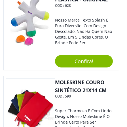
COD.:
628
Nosso Marca Texto Splash É
Pura Diversão. Com Design
Descolado, Não Há Quem Não
Goste. Em 5 Lindas Cores, O
Brinde Pode Ser
Personalizado Com Sua
Marca, Demais, Não É? Não
Perca Essa Chance E Ofereça
Confira!
A Seus Clientes E
Colaboradores.
MOLESKINE COURO
SINTÉTICO 21X14 CM
COD.:
590
Super Charmoso E Com Lindo
Design, Nosso Moleskine É O
Brinde Certo Para Ser