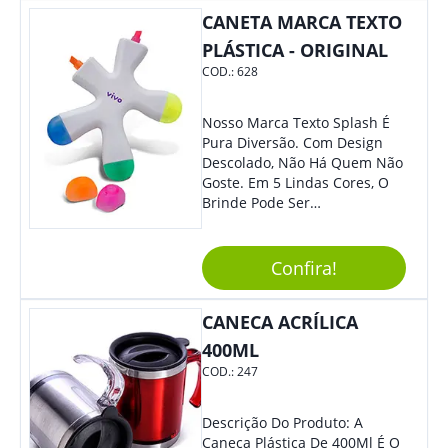
Colaboradores, Sem Dúvidas
CANETA MARCA TEXTO
Eles Irão Adorar.
PLÁSTICA - ORIGINAL
COD.:
628
Nosso Marca Texto Splash É
Pura Diversão. Com Design
Descolado, Não Há Quem Não
Goste. Em 5 Lindas Cores, O
Brinde Pode Ser
Personalizado Com Sua
Marca, Demais, Não É? Não
Perca Essa Chance E Ofereça
Confira!
A Seus Clientes E
Colaboradores.
CANECA ACRÍLICA
400ML
COD.:
247
Descrição Do Produto: A
Caneca Plástica De 400Ml É O