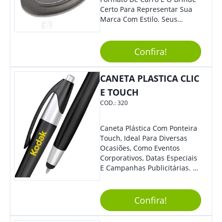
Certo Para Representar Sua
Marca Com Estilo. Seus
Clientes E Colaboradores Irão
Adorar.
Confira!
CANETA PLASTICA CLIC
E TOUCH
COD.:
320
Caneta Plástica Com Ponteira
Touch, Ideal Para Diversas
Ocasiões, Como Eventos
Corporativos, Datas Especiais
E Campanhas Publicitárias. O
Design Minimalista É De
Impressionar. O Acionamento
Da Função Esferográfica É
Confira!
Feito Por Clic.