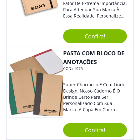
Fator De Extrema Importância.
Para Adequar Sua Marca À
Essa Realidade, Personalize
Nosso Incrível Bloco De
Anotações Com Post-It E
Caneta. Elaborado A Partir De
Confira!
Material Reciclado, O Brinde
Também É Prático, Tornando-
PASTA COM BLOCO DE
Se Assim Excelente Para Uso
Cotidiano. Perfeito, Não É?!
ANOTAÇÕES
COD.:
1975
Super Charmoso E Com Lindo
Design, Nosso Caderno É O
Brinde Certo Para Ser
Personalizado Com Sua
Marca. A Capa Em Couro
Sintético É Resistente, E O
Elástico Permite Maior
Segurança Ao Carregá-Lo.
Confira!
Ofereça A Seus Clientes E