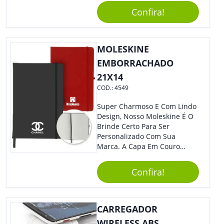
Caneta. Elaborado A Partir De
Confira!
Material Reciclado, O Brinde
Também É Prático, Tornando-
Se Assim Excelente Para Uso
MOLESKINE
Cotidiano. Perfeito, Não É?!
EMBORRACHADO
21X14
COD.:
4549
Super Charmoso E Com Lindo
Design, Nosso Moleskine É O
Brinde Certo Para Ser
Personalizado Com Sua
Marca. A Capa Em Couro
Sintético É Resistente, E O
Elástico Permite Ter Maior
Confira!
Segurança Ao Carregá-Lo.
Ofereça A Seus Clientes E
Colaboradores, Sem Dúvidas
Eles Irão Adorar.
CARREGADOR
WIRELESS ABS