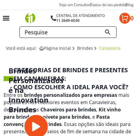
Seja um Consultor
Status do seu pedido
Blog
CENTRAL DE ATENDIMENTO
0
11 2649-6030
Você está aqui:
Página Inicial
Brindes
Canavieiras
Brindes
CATEGORIAS DE BRINDES E PRESENTES
EM CANAVIEIRAS:
Personalizados
COMO ESCOLHER A IDEAL PARA VOCÊ?
é na
Entre os
brindes personalizados para empresas
mais
Innovation
populares nos melhores eventos em Canavieiras,
Brindes
destacam-se as
Chaveiros para brindes
,
Kit vinho
para brindes
,
Canivete para brindes
, e
Pasta
convenção para brindes
. Essas opções são ideais para
presentear em passeios de fim de semana na cidade de