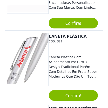
Encantadoras Personalizado
Com Sua Marca. Com Lindo
Design, O Brinde É Versátil
Para Diversas Ocasiões.
Perfeito, Não É?!
Confira!
CANETA PLÁSTICA
COD.:
339
Caneta Plástica Com
Acionamento Por Giro. O
Design Tradicional Porém
Com Detalhes Em Prata Super
Modernos Que Dão Um Toque
De Charme Na Peça.
Confira!