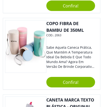
Caneta. Elaborado A Partir De
Confira!
Material Reciclado, O Brinde
Também É Prático, Tornando-
Se Assim Excelente Para Uso
COPO FIBRA DE
Cotidiano. Perfeito, Não É?!
BAMBU DE 350ML
COD.:
2063
Sabe Aquela Caneca Prática,
Que Mantém A Temperatura
Ideal Da Bebida E Que Todo
Mundo Ama? Agora Em
Versão De Brinde Corporativo
Para Que Você Possa Levar
Sua Marca Com Muito Estilo E
Acrescentar Ainda Mais
Confira!
Praticidade À Eventos E Feiras
De Exposição.
CANETA MARCA TEXTO
PLÁSTICA - ORIGINAL