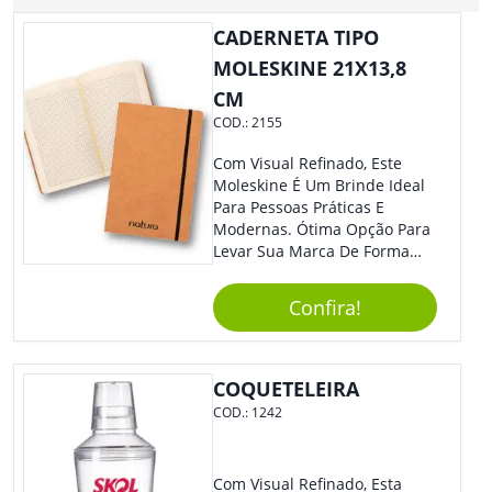
CADERNETA TIPO
MOLESKINE 21X13,8
CM
COD.:
2155
Com Visual Refinado, Este
Moleskine É Um Brinde Ideal
Para Pessoas Práticas E
Modernas. Ótima Opção Para
Levar Sua Marca De Forma
Estilosa, Agregando Valor Para
Sua Empresa Em Eventos,
Confira!
Reuniões Corporativas Ou Até
Mesmo Para Presentear
Colaboradores E Parceiros De
Sua Empresa.
COQUETELEIRA
COD.:
1242
Com Visual Refinado, Esta