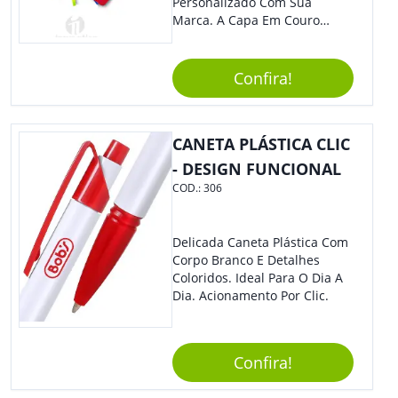
Personalizado Com Sua
Marca. A Capa Em Couro
Sintético É Resistente, E O
Elástico Permite Maior
Segurança Ao Carregá-Lo.
Confira!
Ofereça A Seus Clientes E
Colaboradores, Sem Dúvidas
Eles Irão Adorar.
CANETA PLÁSTICA CLIC
- DESIGN FUNCIONAL
COD.:
306
Delicada Caneta Plástica Com
Corpo Branco E Detalhes
Coloridos. Ideal Para O Dia A
Dia. Acionamento Por Clic.
Confira!