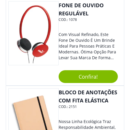
FONE DE OUVIDO
REGULÁVEL
COD.:
1078
Com Visual Refinado, Este
Fone De Ouvido É Um Brinde
Ideal Para Pessoas Práticas E
Modernas. Ótima Opção Para
Levar Sua Marca De Forma
Estilosa, Agregando Valor Para
Sua Empresa Em Eventos,
Reuniões Corporativas Ou Até
Confira!
Mesmo Para Presentear
Colaboradores E Parceiros De
BLOCO DE ANOTAÇÕES
Sua Empresa.
COM FITA ELÁSTICA
COD.:
2151
Nossa Linha Ecológica Traz
Responsabilidade Ambiental,