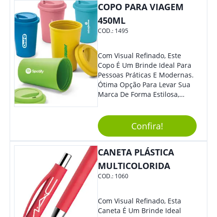
COPO PARA VIAGEM
450ML
COD.:
1495
Com Visual Refinado, Este
Copo É Um Brinde Ideal Para
Pessoas Práticas E Modernas.
Ótima Opção Para Levar Sua
Marca De Forma Estilosa,
Agregando Valor Para Sua
Empresa Em Eventos,
Reuniões Corporativas Ou Até
Confira!
Mesmo Para Presentear
Colaboradores.
CANETA PLÁSTICA
MULTICOLORIDA
COD.:
1060
Com Visual Refinado, Esta
Caneta É Um Brinde Ideal