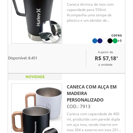
Caneca térmica de inox com
capacidade para 550ml.
Acompanha uma tampa de
plástico e um abridor de
garrafas. O abridor fica preso
em um encaixe existente na
cores
tampa, porém é removível.
+1
A partir de
R$ 57,18
*
Disponível:
8.451
a unidade
NOVIDADE
CANECA COM ALÇA EM
MADEIRA
PERSONALIZADO
COD.:
7913
Caneca com capacidade de 400
ml, produzida com parede dupla
em aço inox, sendo interno em
inox 304 e externo em inox 201,