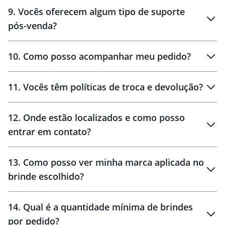
amostras
9
.
Vocês oferecem algum tipo de suporte
pós-venda?
amostras
10
.
Como posso acompanhar meu pedido?
11
.
Vocês têm políticas de troca e devolução?
12
.
Onde estão localizados e como posso
entrar em contato?
30 dias
90 dias
localizados
13
.
Como posso ver minha marca aplicada no
brinde escolhido?
14
.
Qual é a quantidade mínima de brindes
por pedido?
brinde
Personalizado