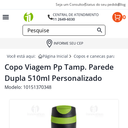
Seja um Consultor
Status do seu pedido
Blog
CENTRAL DE ATENDIMENTO
0
11 2649-6030
INFORME SEU CEP
Você está aqui:
Página Inicial
Copos e canecas para brind
Copo Viagem Pp Tamp. Parede
Dupla 510ml Personalizado
Modelo:
10151370348