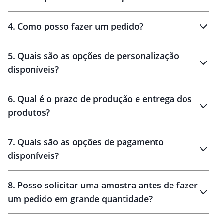
personalizados
4
.
Como posso fazer um pedido?
brinde
5
.
Quais são as opções de personalização
personalização
disponíveis?
amostra virtual
personalização
6
.
Qual é o prazo de produção e entrega dos
produtos?
7
.
Quais são as opções de pagamento
disponíveis?
10 dias
brinde
48 horas
8
.
Posso solicitar uma amostra antes de fazer
um pedido em grande quantidade?