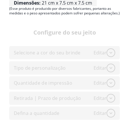
Dimensões:
21 cm x 7.5 cm x 7.5 cm
(Esse produto é produzido por diversos fabricantes, portanto as
medidas e o peso apresentados podem sofrer pequenas alterações.)
Configure do seu jeito
Selecione a cor do seu brinde
Editar
Tipo de personalização
Editar
Quantidade de impressão
Editar
Retirada | Prazo de produção
Editar
Defina a quantidade
Editar