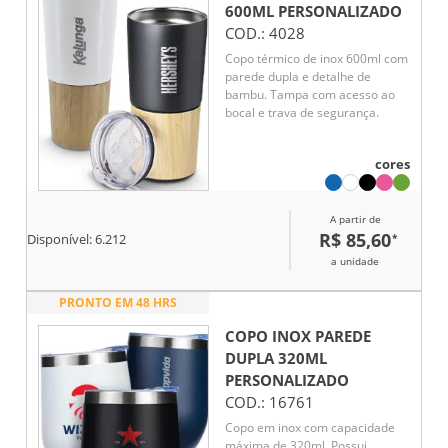
600ML
PERSONALIZADO
COD.:
4028
Copo térmico de inox 600ml com
parede dupla e detalhe de
bambu. Tampa com acesso ao
bocal e trava de segurança.
cores
A partir de
R$ 85,60
*
Disponível:
6.212
a unidade
PRONTO EM 48 HRS
COPO INOX PAREDE
DUPLA 320ML
PERSONALIZADO
COD.:
16761
Copo em inox com capacidade
máxima de 320ml. Possui