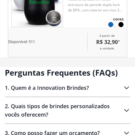
estrutura de parede dupla livre
de BPA, com interior em inox 304
e exterior em inox 201 com
cores
pintura eletrostática. Conta com
tampa de pressão em plástico
com protetor deslizante para o
A partir de
bocal e anel de vedação em
R$ 32,90
*
Disponível:
511
silicone.
a unidade
Perguntas Frequentes (FAQs)
1
.
Quem é a Innovation Brindes?
Innovation Brindes
2
.
Quais tipos de brindes personalizados
Brindes
personalizados
vocês oferecem?
3
.
Como posso fazer um orçamento?