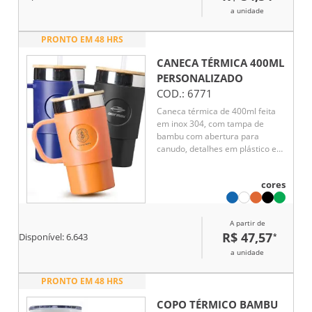
a unidade
PRONTO EM 48 HRS
CANECA TÉRMICA 400ML
PERSONALIZADO
COD.:
6771
Caneca térmica de 400ml feita
em inox 304, com tampa de
bambu com abertura para
canudo, detalhes em plástico e
base antiderrapante.
Acompanha canudo reutilizável e
cores
mantém a bebida na
temperatura ideal, seja quente
ou fria, com praticidade e
A partir de
resistência para o dia a dia.
R$ 47,57
*
Disponível:
6.643
a unidade
PRONTO EM 48 HRS
COPO TÉRMICO BAMBU