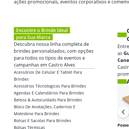
ações promocionais, eventos corporativos e comem
Encontre o Brinde Ideal
para Sua Marca
Descubra nossa linha completa de
Entr
brindes personalziados, com opções
as
Gu
para todos os tipos de eventos e
Cane
campanhas em
Castro Alves
Cast
Acessórios De Celular E Tablet Para
prom
Brindes
Acessórios Técnologicos Para Brindes
Agendas E Calendários Para Brindes
Beleza & Autocuidado Para Brindes
Bloco De Anotações, Cadernos E
Moleskine Para Brindes
Bolsas E Sacolas Para Brindes
Fones de ouvido
Powe
Bolsas Térmicas