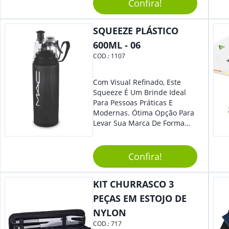
Caneta. Elaborado A Partir De
Confira!
Material Reciclado, O Brinde
Também É Prático, Tornando-
SQUEEZE PLÁSTICO
Se Assim Excelente Para Uso
Cotidiano. Perfeito, Não É?!
600ML - 06
COD.:
1107
Com Visual Refinado, Este
Squeeze É Um Brinde Ideal
Para Pessoas Práticas E
Modernas. Ótima Opção Para
Levar Sua Marca De Forma
Estilosa, Agregando Valor Para
Sua Empresa Em Eventos,
Reuniões Corporativas Ou Até
Confira!
Mesmo Para Presentear
Colaboradores E Parceiros De
KIT CHURRASCO 3
Sua Empresa.
PEÇAS EM ESTOJO DE
NYLON
COD.:
717