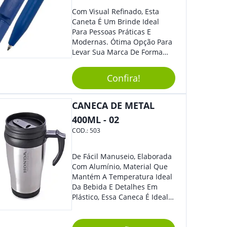
Com Visual Refinado, Esta
Caneta É Um Brinde Ideal
Para Pessoas Práticas E
Modernas. Ótima Opção Para
Levar Sua Marca De Forma
Estilosa, Agregando Valor Para
Sua Empresa Em Eventos,
Confira!
Reuniões Corporativas Ou Até
Mesmo Para Presentear
Colaboradores.
CANECA DE METAL
400ML - 02
COD.:
503
De Fácil Manuseio, Elaborada
Com Alumínio, Material Que
Mantém A Temperatura Ideal
Da Bebida E Detalhes Em
Plástico, Essa Caneca É Ideal
Para Levar Sua Marca Com
Estilo E Surpreender À Todos.