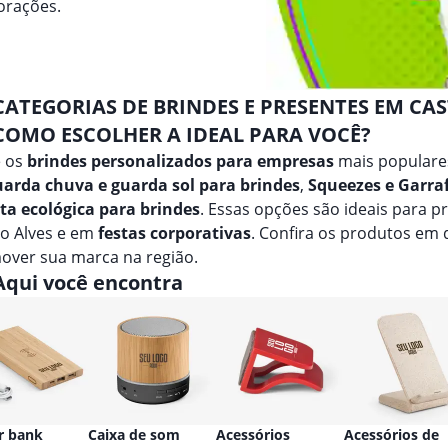
orações.
CATEGORIAS DE BRINDES E PRESENTES EM CAS
COMO ESCOLHER A IDEAL PARA VOCÊ?
e os
brindes personalizados para empresas
mais populare
arda chuva e guarda sol para brindes
,
Squeezes e Garra
ta ecológica para brindes
. Essas opções são ideais para 
ro Alves e em
festas corporativas
. Confira os produtos em
over sua marca na região.
Aqui você encontra
r bank
Caixa de som
Acessórios
Acessórios de