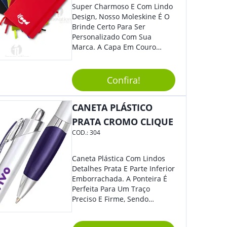
Super Charmoso E Com Lindo
Design, Nosso Moleskine É O
Brinde Certo Para Ser
Personalizado Com Sua
Marca. A Capa Em Couro
Sintético É Resistente, E O
Elástico Permite Maior
Segurança Ao Carregá-Lo.
Confira!
Ofereça A Seus Clientes E
Colaboradores, Sem Dúvidas
CANETA PLÁSTICO
Eles Irão Adorar.
PRATA CROMO CLIQUE
COD.:
304
Caneta Plástica Com Lindos
Detalhes Prata E Parte Inferior
Emborrachada. A Ponteira É
Perfeita Para Um Traço
Preciso E Firme, Sendo
Acionada Por Clique.
Tradicional Porém Com