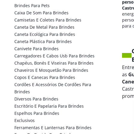
personalizado em
perso
Brindes Para Pets
Castro Alves
Castr
Caixa De Som Para Brindes
qualidade de som
energi
Camisetas E Coletes Para Brindes
personalizada
perso
para seus eventos.
para 
Caneta De Metal Para Brindes
marca
Caneta Ecológica Para Brindes
Caneta Plástica Para Brindes
Canivete Para Brindes
Carregadores E Cabos Usb Para Brindes
Chapéus, Bonés E Viseiras Para Brindes
Entr
Chaveiros E Mosquetão Para Brindes
as
Gu
Copos E Canecas Para Brindes
Cane
Cordões E Acessórios De Cordões Para
Cast
Brindes
prom
Diversos Para Brindes
Escritório E Papelaria Para Brindes
Espelhos Para Brindes
Exclusivos
Ferramentas E Lanternas Para Brindes