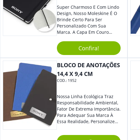
Super Charmoso E Com Lindo
Design, Nosso Moleskine É O
Brinde Certo Para Ser
Personalizado Com Sua
Marca. A Capa Em Couro
Sintético É Resistente, O
Elástico Permite Maior
Confira!
Segurança Ao Carregá-Lo.
Ofereça A Seus Clientes E
Colaboradores, Sem Dúvidas
BLOCO DE ANOTAÇÕES
Eles Irão Adorar.
14,4 X 9,4 CM
COD.:
1952
Nossa Linha Ecológica Traz
Responsabilidade Ambiental,
Fator De Extrema Importância.
Para Adequar Sua Marca À
Essa Realidade, Personalize
Nosso Incrível Bloco De
Anotações Com Post-It E