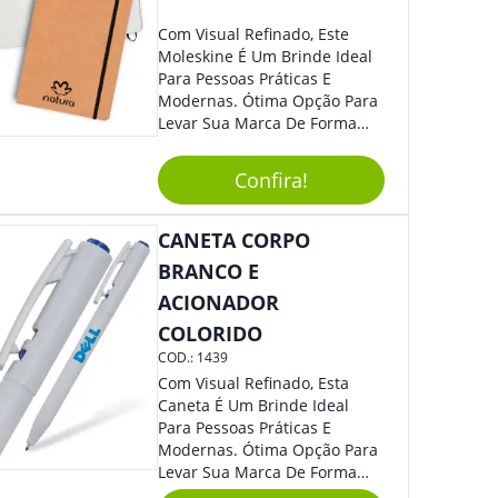
Com Visual Refinado, Este
Moleskine É Um Brinde Ideal
Para Pessoas Práticas E
Modernas. Ótima Opção Para
Levar Sua Marca De Forma
Estilosa, Agregando Valor Para
Sua Empresa Em Eventos,
Confira!
Reuniões Corporativas Ou Até
Mesmo Para Presentear
Colaboradores E Parceiros De
CANETA CORPO
Sua Empresa.
BRANCO E
ACIONADOR
COLORIDO
COD.:
1439
Com Visual Refinado, Esta
Caneta É Um Brinde Ideal
Para Pessoas Práticas E
Modernas. Ótima Opção Para
Levar Sua Marca De Forma
Estilosa, Agregando Valor Para