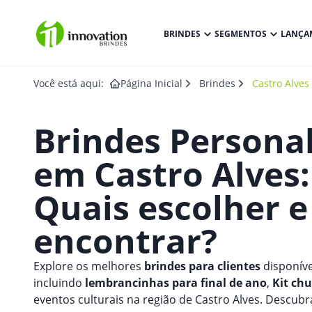
BRINDES
SEGMENTOS
LANÇA
Você está aqui:
Página Inicial
Brindes
Castro Alves
Brindes Persona
em
Castro Alves
:
Quais escolher 
encontrar?
Explore os melhores
brindes para clientes
disponíve
incluindo
lembrancinhas para final de ano
,
Kit ch
eventos culturais na região de Castro Alves. Descub