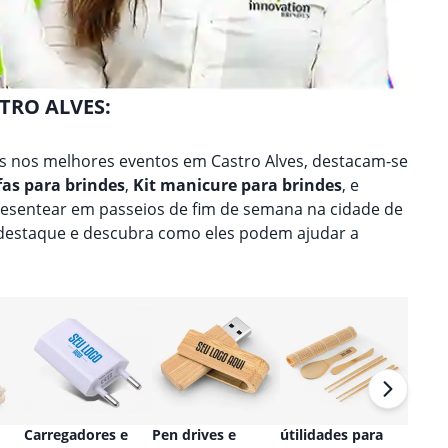
TRO ALVES:
s nos melhores eventos em Castro Alves, destacam-se
fas para brindes
,
Kit manicure para brindes
, e
presentear em passeios de fim de semana na cidade de
 destaque e descubra como eles podem ajudar a
Carregadores e
Pen drives e
útilidades para
Relóg