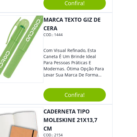
Design Minimalista Que Faz
Confira!
Toda Diferença.
MARCA TEXTO GIZ DE
CERA
COD.:
1444
Com Visual Refinado, Esta
Caneta É Um Brinde Ideal
Para Pessoas Práticas E
Modernas. Ótima Opção Para
Levar Sua Marca De Forma
Estilosa, Agregando Valor Para
Sua Empresa Em Eventos,
Reuniões Corporativas Ou Até
Confira!
Mesmo Para Presentear
Colaboradores.
CADERNETA TIPO
MOLESKINE 21X13,7
CM
COD.:
2154