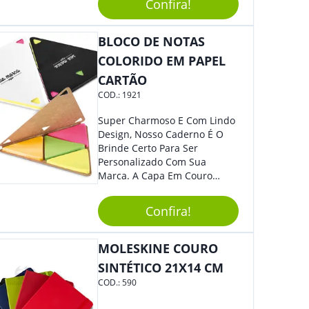
Versátil, O Brinde Se Adequa
Confira!
À Feiras, Eventos E Até Mesmo
Datas Especiais.
BLOCO DE NOTAS
COLORIDO EM PAPEL
CARTÃO
COD.:
1921
Super Charmoso E Com Lindo
Design, Nosso Caderno É O
Brinde Certo Para Ser
Personalizado Com Sua
Marca. A Capa Em Couro
Sintético É Resistente, E O
Elástico Permite Maior
Confira!
Segurança Ao Carregá-Lo.
Ofereça A Seus Clientes E
Colaboradores, Sem Dúvidas
MOLESKINE COURO
Eles Irão Adorar.
SINTÉTICO 21X14 CM
COD.:
590