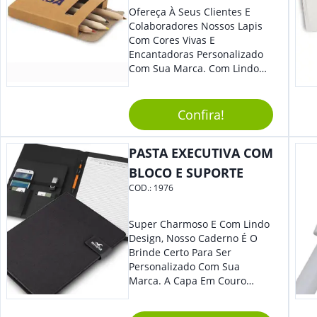
Ofereça À Seus Clientes E
Colaboradores Nossos Lapis
Com Cores Vivas E
Encantadoras Personalizado
Com Sua Marca. Com Lindo
Design, O Brinde É Versátil
Para Diversas Ocasiões.
Perfeito, Não É?!
Confira!
PASTA EXECUTIVA COM
BLOCO E SUPORTE
COD.:
1976
Super Charmoso E Com Lindo
Design, Nosso Caderno É O
Brinde Certo Para Ser
Personalizado Com Sua
Marca. A Capa Em Couro
Sintético É Resistente, E O
Elástico Permite Maior