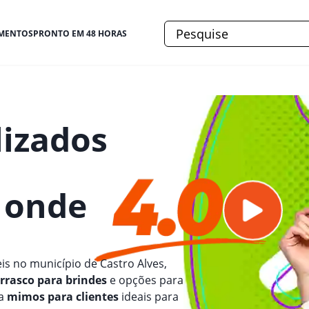
MENTOS
PRONTO EM 48 HORAS
lizados
e onde
is no município de Castro Alves,
urrasco para brindes
e opções para
ra
mimos para clientes
ideais para