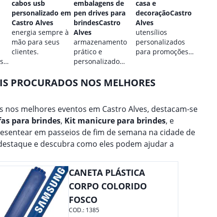
cabos usb
embalagens de
casa e
perso
personalizado em
pen drives para
decoraçãoCastro
Castr
Castro Alves
brindesCastro
Alves
estilo
energia sempre à
Alves
utensílios
perso
mão para seus
armazenamento
personalizados
para 
clientes.
prático e
para promoções
marca
 sua
personalizado
culinárias.
para seus dados.
AIS PROCURADOS NOS MELHORES
s nos melhores eventos em Castro Alves, destacam-se
fas para brindes
,
Kit manicure para brindes
, e
presentear em passeios de fim de semana na cidade de
 destaque e descubra como eles podem ajudar a
CANETA PLÁSTICA
CORPO COLORIDO
FOSCO
COD.:
1385