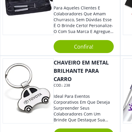
Para Aqueles Clientes E
Colaboradores Que Amam
Churrasco, Sem Dúvidas Esse
É O Brinde Certo! Personalize-
O Com Sua Marca E Agregue
Ainda Mais Visibilidade. O Kit
É Composto Por 3 Peças Para
Confira!
O Auxílio No Preparo De
Carnes, Em Um Lindo Estojo. É
A Garantia De Sucesso Para
CHAVEIRO EM METAL
Sua Empresa Em Feiras E
BRILHANTE PARA
Eventos Corporativos.
CARRO
COD.:
238
Ideal Para Eventos
Corporativos Em Que Deseja
Surpreender Seus
Colaboradores Com Um
Brinde Que Destaque Sua
Marca, Esse Chaveiro Em
Formato De Carro É Ideal!