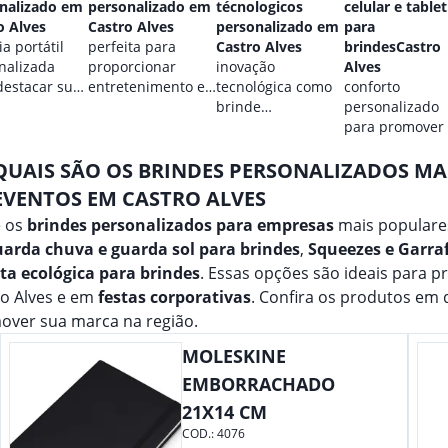
nalizado em
personalizado em
técnologicos
celular e tablet
o Alves
Castro Alves
personalizado em
para
a portátil
perfeita para
Castro Alves
brindesCastro
nalizada
proporcionar
inovação
Alves
destacar sua
entretenimento e
tecnológica como
conforto
.
destacar sua
brinde
personalizado
marca em
promocional para
para promover
qualquer ocasião.
eventos.
marca.
QUAIS SÃO OS BRINDES PERSONALIZADOS M
EVENTOS EM CASTRO ALVES
e os
brindes personalizados para empresas
mais populare
arda chuva e guarda sol para brindes
,
Squeezes e Garra
ta ecológica para brindes
. Essas opções são ideais para 
ro Alves e em
festas corporativas
. Confira os produtos em
over sua marca na região.
MOLESKINE
EMBORRACHADO
21X14 CM
COD.:
4076