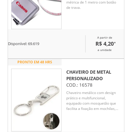
métrica de 1 metro com botão
de trava.
A partir de
R$ 4,20
*
Disponível:
69.619
a unidade
PRONTO EM 48 HRS
CHAVEIRO DE METAL
PERSONALIZADO
COD.:
16578
Chaveiro metálico com design
prático e multifuncional,
equipado com mosquetão que
facilita a fixação em mochilas,
bolsas ou cintos. Possui abridor
de garrafas embutido,
oferecendo utilidade no dia a dia
e em momentos de lazer.