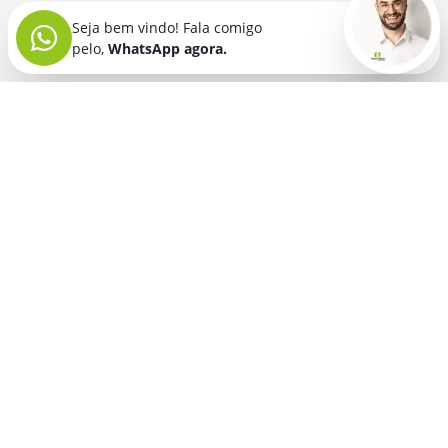
Seja bem vindo! Fala comigo
pelo,
WhatsApp agora.
Seja bem vindo! Fala comigo
pelo,
WhatsApp agora.
BRINDES PERSONALIZADOS
SEGMENTOS
Acessórios De
Guarda Chuva E
Academia para brindes
Celular E Tablet
Guarda Sol
para
Advocacia para brindes
para brindes
brindes
Automotivo para brindes
Acessórios
Kit Churrasco
Técnologicos
para brindes
Churrascaria para brindes
para brindes
Kit Executivo
Corporativo para brindes
Agendas E
para brindes
Calendários
Dia da Mulher para brindes
Kit Queijo E Kit
para brindes
Pizza
para
Dia das Criancas para brindes
Beleza &
brindes