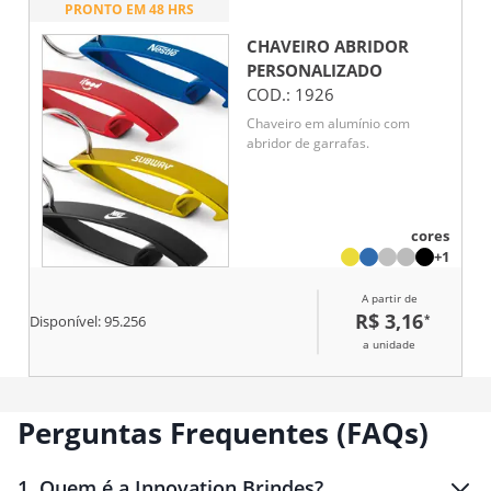
PRONTO EM 48 HRS
CHAVEIRO ABRIDOR
PERSONALIZADO
COD.:
1926
Chaveiro em alumínio com
abridor de garrafas.
cores
+1
A partir de
R$ 3,16
*
Disponível:
95.256
a unidade
Perguntas Frequentes (FAQs)
1
.
Quem é a Innovation Brindes?