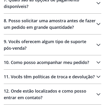
disponíveis?
10 dias
brinde
48 horas
8
.
Posso solicitar uma amostra antes de fazer
um pedido em grande quantidade?
amostras
9
.
Vocês oferecem algum tipo de suporte
pós-venda?
amostras
10
.
Como posso acompanhar meu pedido?
11
.
Vocês têm políticas de troca e devolução?
12
.
Onde estão localizados e como posso
entrar em contato?
30 dias
90 dias