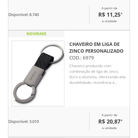
Resistente e compacto, é uma
A partir de
excelente opção de brinde
R$ 11,25
*
promocional ou corporativo,
Disponível:
8.740
combinando funcionalidade e
a unidade
durabilidade, além de
proporcionar ótima área para
NOVIDADE
personalização e divulgação da
marca.
CHAVEIRO EM LIGA DE
ZINCO
PERSONALIZADO
COD.:
6979
Chaveiro produzido com
combinação de liga de zinco,
ferro e alumínio, oferecendo alta
durabilidade, resistência à
corrosão e um acabamento
sofisticado. Ideal para uso
pessoal, brindes promocionais
ou ações corporativas. Seu
design versátil e robusto agrega
A partir de
valor à sua marca e praticidade
R$ 20,87
*
ao dia a dia.
Disponível:
3.010
a unidade