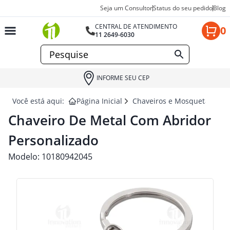
Seja um Consultor
Status do seu pedido
Blog
CENTRAL DE ATENDIMENTO
0
11 2649-6030
INFORME SEU CEP
Você está aqui:
Página Inicial
Chaveiros e Mosquetão para
Chaveiro De Metal Com Abridor
Personalizado
Modelo:
10180942045