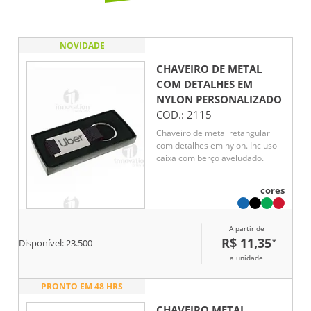
NOVIDADE
CHAVEIRO DE METAL
COM DETALHES EM
NYLON
PERSONALIZADO
COD.:
2115
Chaveiro de metal retangular
com detalhes em nylon. Incluso
caixa com berço aveludado.
cores
A partir de
R$ 11,35
*
Disponível:
23.500
a unidade
PRONTO EM 48 HRS
CHAVEIRO METAL