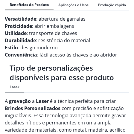
Benefícios do Produto
Aplicações e Usos
Produção rápida
Versatilidade
: abertura de garrafas
Praticidade
: abrir embalagens
Utilidade
: transporte de chaves
Durabilidade
: resistência do material
Estilo
: design moderno
Conveniência
: fácil acesso às chaves e ao abridor
Tipo de personalizações
disponíveis para esse produto
Laser
A
gravação
a
Laser
é a técnica perfeita para criar
Brindes
Personalizado
s
com precisão e sofisticação
inigualáveis. Essa tecnologia avançada permite gravar
detalhes nítidos e permanentes em uma ampla
variedade de materiais, como metal, madeira, acrílico