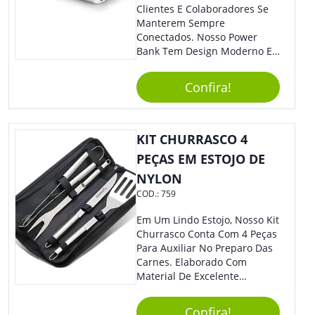
Clientes E Colaboradores Se
Manterem Sempre
Conectados. Nosso Power
Bank Tem Design Moderno E
Leve, Perfeito Para Carregar
Na Bolsa Ou Na Mochila.
Confira!
Compatível Com Diversos
Aparelhos, O Brinde É Super
Eficiente E Ágil, Ideal Para
Quem Busca Praticidade No
KIT CHURRASCO 4
Dia A Dia. Personalize-O Com
PEÇAS EM ESTOJO DE
Sua Marca E Tenha Ainda
NYLON
Mais Destaque Em Eventos E
Feiras De Negócios.
COD.:
759
Em Um Lindo Estojo, Nosso Kit
Churrasco Conta Com 4 Peças
Para Auxiliar No Preparo Das
Carnes. Elaborado Com
Material De Excelente
Qualidade E Design
Tradicional, Sem Dúvidas É O
Confira!