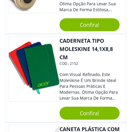
Ótima Opção Para Levar Sua
Marca De Forma Estilosa,
Agregando Valor Para Sua
Empresa Em Eventos,
Confira!
Reuniões Corporativas Ou Até
Mesmo Para Presentear
Colaboradores.
CADERNETA TIPO
MOLESKINE 14,1X8,8
CM
COD.:
2152
Com Visual Refinado, Este
Moleskine É Um Brinde Ideal
Para Pessoas Práticas E
Modernas. Ótima Opção Para
Levar Sua Marca De Forma
Estilosa, Agregando Valor Para
Sua Empresa Em Eventos,
Confira!
Reuniões Corporativas Ou Até
Mesmo Para Presentear
Colaboradores E Parceiros De
CANETA PLÁSTICA COM