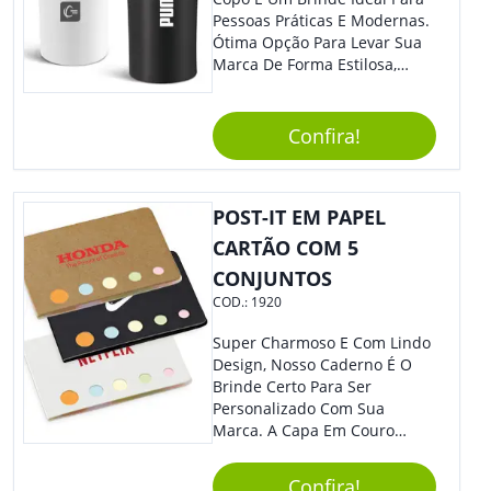
Pessoas Práticas E Modernas.
Ótima Opção Para Levar Sua
Marca De Forma Estilosa,
Agregando Valor Para Sua
Empresa Em Eventos,
Reuniões Corporativas Ou Até
Confira!
Mesmo Para Presentear
Colaboradores.
POST-IT EM PAPEL
CARTÃO COM 5
CONJUNTOS
COD.:
1920
Super Charmoso E Com Lindo
Design, Nosso Caderno É O
Brinde Certo Para Ser
Personalizado Com Sua
Marca. A Capa Em Couro
Sintético É Resistente, E O
Elástico Permite Maior
Confira!