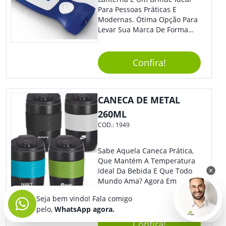
Para Pessoas Práticas E
Modernas. Ótima Opção Para
Levar Sua Marca De Forma
Estilosa, Agregando Valor Para
Sua Empresa Em Eventos,
Reuniões Corporativas Ou Até
Confira!
Mesmo Para Presentear
Colaboradores E Parceiros De
Sua Empresa.
CANECA DE METAL
260ML
COD.:
1949
Sabe Aquela Caneca Prática,
Que Mantém A Temperatura
Ideal Da Bebida E Que Todo
Mundo Ama? Agora Em
Versão De Brinde Corporativo
Seja bem vindo! Fala comigo
Para Que Você Possa Levar
pelo,
WhatsApp agora.
Sua Marca Com Muito Estilo E
Acrescentar Ainda Mais
Confira!