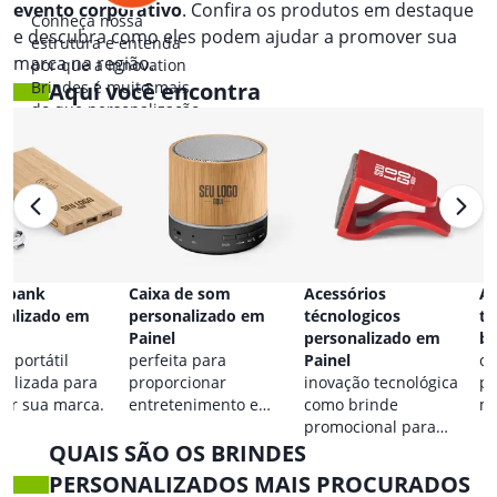
evento corporativo
. Confira os produtos em destaque
Conheça nossa
e descubra como eles podem ajudar a promover sua
estrutura e entenda
marca na região.
por que a Innovation
Brindes é muito mais
Aqui você encontra
do que personalização.
 bank
Caixa de som
Acessórios
Ac
nalizado em
personalizado em
técnologicos
ta
Painel
personalizado em
br
a portátil
perfeita para
Painel
co
nalizada para
proporcionar
inovação tecnológica
pa
car sua marca.
entretenimento e
como brinde
ma
destacar sua marca em
promocional para
QUAIS SÃO OS BRINDES
qualquer ocasião.
eventos.
PERSONALIZADOS MAIS PROCURADOS