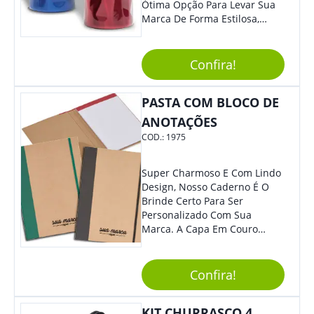
Ótima Opção Para Levar Sua
Marca De Forma Estilosa,
Agregando Valor Para Sua
Empresa Em Eventos,
Reuniões Corporativas Ou Até
Confira!
Mesmo Para Presentear
Colaboradores.
PASTA COM BLOCO DE
ANOTAÇÕES
COD.:
1975
Super Charmoso E Com Lindo
Design, Nosso Caderno É O
Brinde Certo Para Ser
Personalizado Com Sua
Marca. A Capa Em Couro
Sintético É Resistente, E O
Elástico Permite Maior
Segurança Ao Carregá-Lo.
Confira!
Ofereça A Seus Clientes E
Colaboradores, Sem Dúvidas
KIT CHURRASCO 4
Eles Irão Adorar.