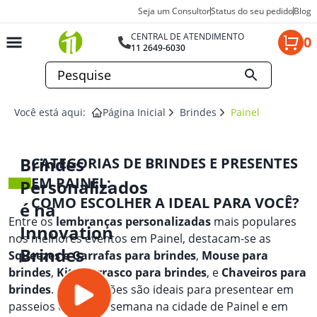
Seja um Consultor
Status do seu pedido
Blog
CENTRAL DE ATENDIMENTO
0
11 2649-6030
Você está aqui:
Página Inicial
Brindes
Painel
Brindes
CATEGORIAS DE BRINDES E PRESENTES
EM PAINEL:
Personalizados
COMO ESCOLHER A IDEAL PARA VOCÊ?
é na
Entre os
lembranças personalizadas
mais populares
Innovation
nos melhores eventos em Painel, destacam-se as
Brindes
Squeezes e Garrafas para brindes
,
Mouse para
brindes
,
Kit churrasco para brindes
, e
Chaveiros para
brindes
. Essas opções são ideais para presentear em
passeios de fim de semana na cidade de Painel e em