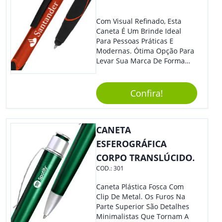
Personalize-O Com Sua Marca
E Ofereça A Seus Clientes E
Com Visual Refinado, Esta
Colaboradores. Útil E
Caneta É Um Brinde Ideal
Funcional, Com Certeza Todo
Para Pessoas Práticas E
Mundo Irá Amar.
Modernas. Ótima Opção Para
Levar Sua Marca De Forma
Estilosa, Agregando Valor Para
Sua Empresa Em Eventos,
Reuniões Corporativas Ou Até
Confira!
Mesmo Para Presentear
Colaboradores E Parceiros De
Sua Empresa.
CANETA
ESFEROGRÁFICA
CORPO TRANSLÚCIDO.
COD.:
301
Caneta Plástica Fosca Com
Clip De Metal. Os Furos Na
Parte Superior São Detalhes
Minimalistas Que Tornam A