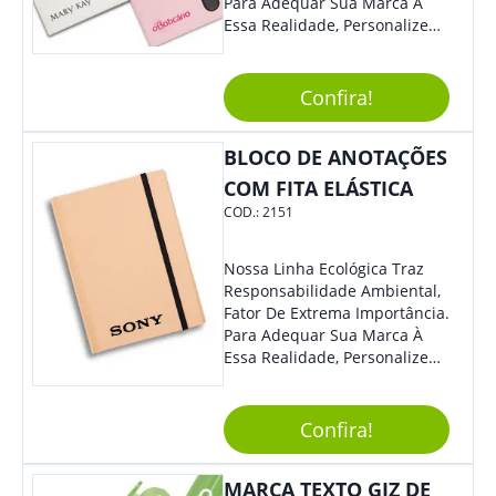
Para Adequar Sua Marca À
Essa Realidade, Personalize
Nosso Incrível Bloco De
Anotações Com Post-It E
Caneta. Elaborado A Partir De
Confira!
Material Reciclado, O Brinde
Também É Prático, Tornando-
BLOCO DE ANOTAÇÕES
Se Assim Excelente Para Uso
Cotidiano. Perfeito, Não É?!
COM FITA ELÁSTICA
COD.:
2151
Nossa Linha Ecológica Traz
Responsabilidade Ambiental,
Fator De Extrema Importância.
Para Adequar Sua Marca À
Essa Realidade, Personalize
Nosso Incrível Bloco De
Anotações Com Post-It E
Caneta. Elaborado A Partir De
Confira!
Material Reciclado, O Brinde
Também É Prático, Tornando-
MARCA TEXTO GIZ DE
Se Assim Excelente Para Uso