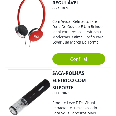
REGULÁVEL
COD.:
1078
Com Visual Refinado, Este
Fone De Ouvido É Um Brinde
Ideal Para Pessoas Práticas E
Modernas. Ótima Opção Para
Levar Sua Marca De Forma
Estilosa, Agregando Valor Para
Sua Empresa Em Eventos,
Reuniões Corporativas Ou Até
Confira!
Mesmo Para Presentear
Colaboradores E Parceiros De
SACA-ROLHAS
Sua Empresa.
ELÉTRICO COM
SUPORTE
COD.:
2069
Produto Leve E De Visual
Impactante, Desenvolvido
Para Seus Parceiros Mais