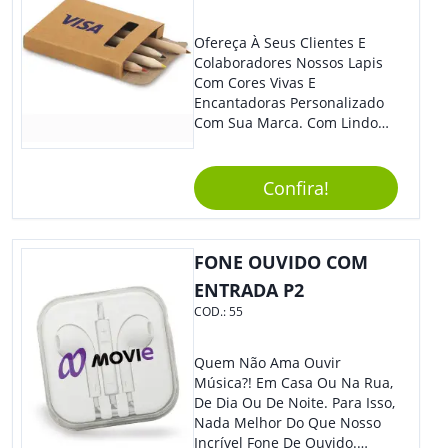
Ofereça À Seus Clientes E
Colaboradores Nossos Lapis
Com Cores Vivas E
Encantadoras Personalizado
Com Sua Marca. Com Lindo
Design, O Brinde É Versátil
Para Diversas Ocasiões.
Perfeito, Não É?!
Confira!
FONE OUVIDO COM
ENTRADA P2
COD.:
55
Quem Não Ama Ouvir
Música?! Em Casa Ou Na Rua,
De Dia Ou De Noite. Para Isso,
Nada Melhor Do Que Nosso
Incrível Fone De Ouvido.