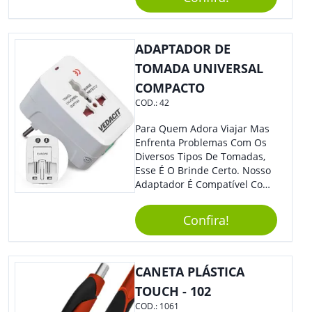
Segurança Ao Carregá-Lo.
Ofereça A Seus Clientes E
Colaboradores, Sem Dúvidas
Eles Irão Adorar.
ADAPTADOR DE
TOMADA UNIVERSAL
COMPACTO
COD.:
42
Para Quem Adora Viajar Mas
Enfrenta Problemas Com Os
Diversos Tipos De Tomadas,
Esse É O Brinde Certo. Nosso
Adaptador É Compatível Com
Mais De 150 Padrões De
Diferentes Países E Com
Confira!
Todas As Tensões. Em
Tamanho Compacto, É
Perfeito Para Carregar Na
Bolsa Ou Na Mochila. É A
CANETA PLÁSTICA
Praticidade Que Todos
TOUCH - 102
Precisam Em Apenas Um
COD.:
1061
Item! Demais, Não É?!