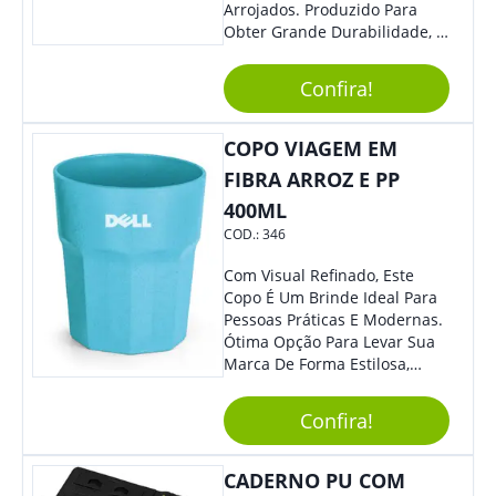
Arrojados. Produzido Para
Obter Grande Durabilidade, É
Uma Ótima Opção Para Levar
Sua Marca De Forma Estilosa,
Confira!
Agregando Valor Para Sua
Empresa Em Eventos.
COPO VIAGEM EM
FIBRA ARROZ E PP
400ML
COD.:
346
Com Visual Refinado, Este
Copo É Um Brinde Ideal Para
Pessoas Práticas E Modernas.
Ótima Opção Para Levar Sua
Marca De Forma Estilosa,
Agregando Valor Para Sua
Empresa Em Eventos,
Confira!
Reuniões Corporativas Ou Até
Mesmo Para Presentear
Colaboradores.
CADERNO PU COM