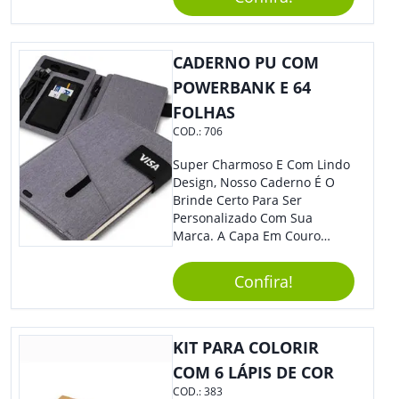
Brinde Certo Para Todos Os
Públicos. Personalize-O Com
Sua Marca. Seus Clientes E
Colaboradores Com Certeza
CADERNO PU COM
Irão Adorar.
POWERBANK E 64
FOLHAS
COD.:
706
Super Charmoso E Com Lindo
Design, Nosso Caderno É O
Brinde Certo Para Ser
Personalizado Com Sua
Marca. A Capa Em Couro
Sintético É Resistente, E O
Elástico Permite Maior
Confira!
Segurança Ao Carregá-Lo.
Ofereça A Seus Clientes E
Colaboradores, Sem Dúvidas
Eles Irão Adorar.
KIT PARA COLORIR
COM 6 LÁPIS DE COR
COD.:
383