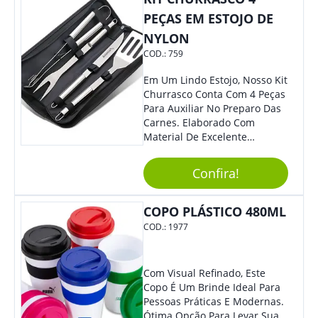
PEÇAS EM ESTOJO DE
NYLON
COD.:
759
Em Um Lindo Estojo, Nosso Kit
Churrasco Conta Com 4 Peças
Para Auxiliar No Preparo Das
Carnes. Elaborado Com
Material De Excelente
Qualidade E Design
Tradicional, Sem Dúvidas É O
Confira!
Brinde Certo Para Todos Os
Públicos. Personalize-O Com
Sua Marca. Seus Clientes E
COPO PLÁSTICO 480ML
Colaboradores Com Certeza
COD.:
1977
Irão Adorar.
Com Visual Refinado, Este
Copo É Um Brinde Ideal Para
Pessoas Práticas E Modernas.
Ótima Opção Para Levar Sua