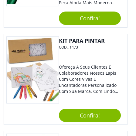
Peça Ainda Mais Moderna.
Ideal Para Diversas Ocasiões
Em Que Deseja Presentear
Confira!
Seus Convidados E Clientes.
Acionamento Por Clic.
KIT PARA PINTAR
COD.:
1473
Ofereça À Seus Clientes E
Colaboradores Nossos Lapis
Com Cores Vivas E
Encantadoras Personalizado
Com Sua Marca. Com Lindo
Design, O Brinde É Versátil
Para Diversas Ocasiões.
Perfeito, Não É?!
Confira!