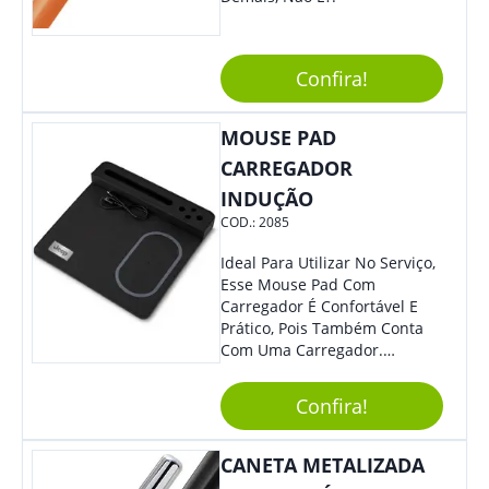
Confira!
MOUSE PAD
CARREGADOR
INDUÇÃO
COD.:
2085
Ideal Para Utilizar No Serviço,
Esse Mouse Pad Com
Carregador É Confortável E
Prático, Pois Também Conta
Com Uma Carregador.
Demais, Não É?! O Material É
Resistente, Com A Qualidade
Confira!
Que Os Colaboradores
Buscam, E O Design É
Moderno, Destacando Ainda
CANETA METALIZADA
Mais Sua Marca.