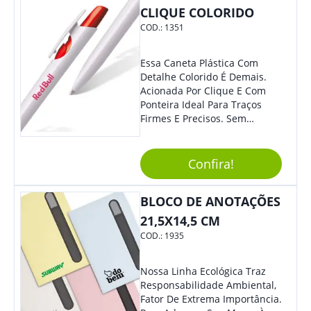
Sua Empresa.
CLIQUE COLORIDO
COD.:
1351
Essa Caneta Plástica Com
Detalhe Colorido É Demais.
Acionada Por Clique E Com
Ponteira Ideal Para Traços
Firmes E Precisos. Sem
Dúvidas É Um Excelente
Brinde Para Representar Sua
Marca. Dimensões: 1.6 Cm X
Confira!
13.7 Cm X 1.6 Cm
BLOCO DE ANOTAÇÕES
21,5X14,5 CM
COD.:
1935
Nossa Linha Ecológica Traz
Responsabilidade Ambiental,
Fator De Extrema Importância.