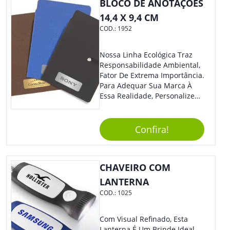
BLOCO DE ANOTAÇÕES
14,4 X 9,4 CM
COD.:
1952
Nossa Linha Ecológica Traz
Responsabilidade Ambiental,
Fator De Extrema Importância.
Para Adequar Sua Marca À
Essa Realidade, Personalize
Nosso Incrível Bloco De
Anotações Com Post-It E
Caneta. Elaborado A Partir De
Confira!
Material Reciclado, O Brinde
Também É Prático, Tornando-
Se Assim Excelente Para Uso
CHAVEIRO COM
Cotidiano. Perfeito, Não É?!
LANTERNA
COD.:
1025
Com Visual Refinado, Esta
Lanterna É Um Brinde Ideal