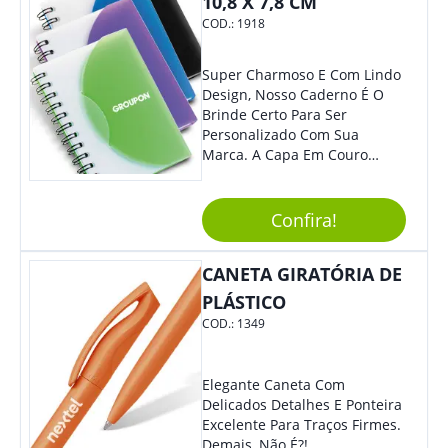
10,8 X 7,8 CM
COD.:
1918
Super Charmoso E Com Lindo
Design, Nosso Caderno É O
Brinde Certo Para Ser
Personalizado Com Sua
Marca. A Capa Em Couro
Sintético É Resistente, E O
Elástico Permite Maior
Segurança Ao Carregá-Lo.
Confira!
Ofereça A Seus Clientes E
Colaboradores, Sem Dúvidas
CANETA GIRATÓRIA DE
Eles Irão Adorar.
PLÁSTICO
COD.:
1349
Elegante Caneta Com
Delicados Detalhes E Ponteira
Excelente Para Traços Firmes.
Demais, Não É?!