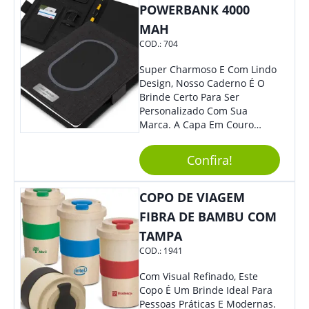
POWERBANK 4000
MAH
COD.:
704
Super Charmoso E Com Lindo
Design, Nosso Caderno É O
Brinde Certo Para Ser
Personalizado Com Sua
Marca. A Capa Em Couro
Sintético É Resistente, E O
Elástico Permite Maior
Confira!
Segurança Ao Carregá-Lo.
Ofereça A Seus Clientes E
Colaboradores, Sem Dúvidas
COPO DE VIAGEM
Eles Irão Adorar.
FIBRA DE BAMBU COM
TAMPA
COD.:
1941
Com Visual Refinado, Este
Copo É Um Brinde Ideal Para
Pessoas Práticas E Modernas.