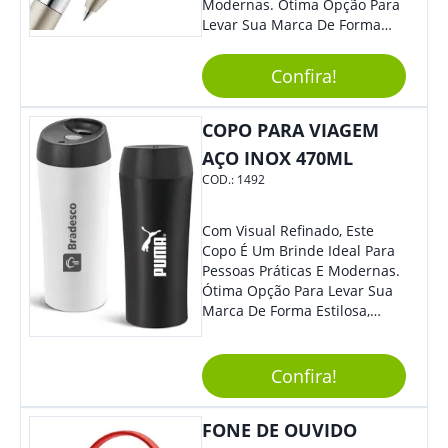
Modernas. Ótima Opção Para
Levar Sua Marca De Forma
Estilosa, Agregando Valor Para
Sua Empresa Em Eventos,
Confira!
Reuniões Corporativas Ou Até
Mesmo Para Presentear
Colaboradores E Parceiros De
COPO PARA VIAGEM
Sua Empresa.
AÇO INOX 470ML
COD.:
1492
Com Visual Refinado, Este
Copo É Um Brinde Ideal Para
Pessoas Práticas E Modernas.
Ótima Opção Para Levar Sua
Marca De Forma Estilosa,
Agregando Valor Para Sua
Empresa Em Eventos,
Reuniões Corporativas Ou Até
Confira!
Mesmo Para Presentear
Colaboradores.
FONE DE OUVIDO