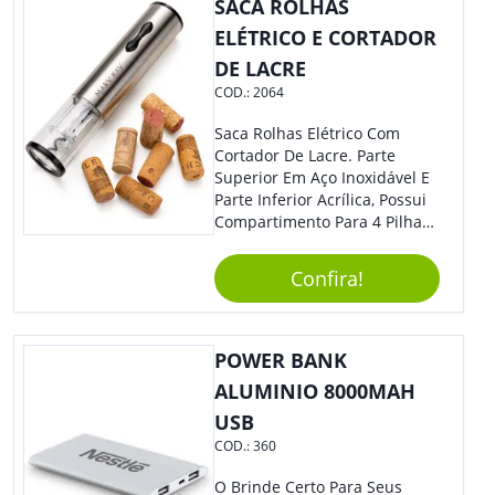
SACA ROLHAS
ELÉTRICO E CORTADOR
DE LACRE
COD.:
2064
Saca Rolhas Elétrico Com
Cortador De Lacre. Parte
Superior Em Aço Inoxidável E
Parte Inferior Acrílica, Possui
Compartimento Para 4 Pilhas
Aa Na Parte Superior (Não
Acompanha Pilhas) – Contém
Confira!
Desenho Indicativo De
Abertura E Fechamento Da
Tampa; Botões Para Extração
E Remoção De Rolhas E Parte
POWER BANK
Inferior Com Anel Cortador De
ALUMINIO 8000MAH
Lacre (Removível).
USB
COD.:
360
O Brinde Certo Para Seus