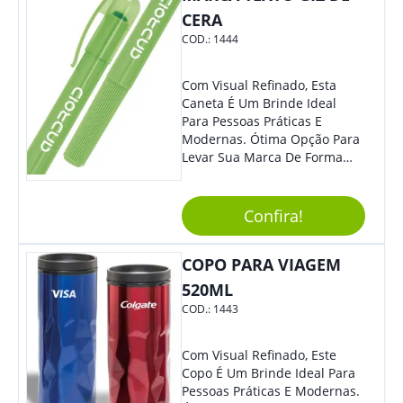
Cotidiano. Perfeito, Não É?!
CERA
COD.:
1444
Com Visual Refinado, Esta
Caneta É Um Brinde Ideal
Para Pessoas Práticas E
Modernas. Ótima Opção Para
Levar Sua Marca De Forma
Estilosa, Agregando Valor Para
Sua Empresa Em Eventos,
Reuniões Corporativas Ou Até
Confira!
Mesmo Para Presentear
Colaboradores.
COPO PARA VIAGEM
520ML
COD.:
1443
Com Visual Refinado, Este
Copo É Um Brinde Ideal Para
Pessoas Práticas E Modernas.