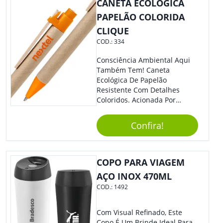
CANETA ECOLÓGICA
PAPELÃO COLORIDA
CLIQUE
COD.:
334
Consciência Ambiental Aqui
Também Tem! Caneta
Ecológica De Papelão
Resistente Com Detalhes
Coloridos. Acionada Por
Clique, É Fácil De Ser Utilizada
E Tem Ponteira Firme, Ideal
Confira!
Para Traços Precisos.
COPO PARA VIAGEM
AÇO INOX 470ML
COD.:
1492
Com Visual Refinado, Este
Copo É Um Brinde Ideal Para