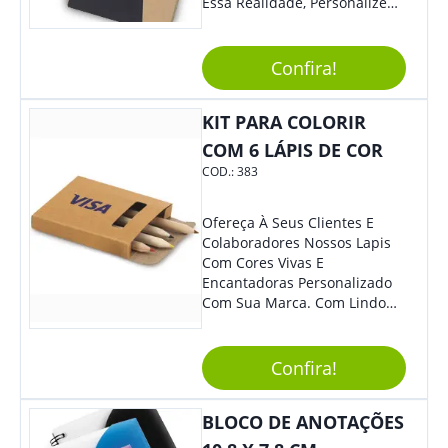
Essa Realidade, Personalize
Nosso Incrível Bloco De
Anotações Com Post-It E
Caneta. Elaborado A Partir De
Confira!
Material Reciclado, O Brinde
Também É Prático, Tornando-
KIT PARA COLORIR
Se Assim Excelente Para Uso
Cotidiano. Perfeito, Não É?!
COM 6 LÁPIS DE COR
COD.:
383
Ofereça À Seus Clientes E
Colaboradores Nossos Lapis
Com Cores Vivas E
Encantadoras Personalizado
Com Sua Marca. Com Lindo
Design, O Brinde É Versátil
Para Diversas Ocasiões.
Perfeito, Não É?!
Confira!
BLOCO DE ANOTAÇÕES