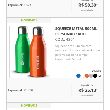
R$ 58,30
*
Disponível:
2.673
a unidade
NOVIDADE
SQUEEZE METAL 500ML
PERSONALIZADO
COD.:
4361
Squeeze em alumínio com
tampa em inox e anel de silicone
para vedação na tampa.
Capacidade 500ml.
cores
+2
A partir de
R$ 25,13
*
Disponível:
71.319
a unidade
NOVIDADE