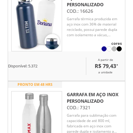
PERSONALIZADO
COD.:
16626
Garrafa térmica produzida em
aço inox com 36% de material
reciclado, possui parede dupla
com isolamento a vácuo,
auxiliando na conservação da
cores
temperatura das bebidas por
mais tempo. Conta com tampa
resistente e alça de transporte
A partir de
em inox, unindo praticidade e
R$ 79,43
*
Disponível:
5.372
sofisticação. Capacidade de até
810 mL.
a unidade
PRONTO EM 48 HRS
GARRAFA EM AÇO INOX
PERSONALIZADO
COD.:
7321
Garrafa para sublimação com
capacidade de até 800 ml,
fabricada em aço inox com
parede dupla e isolamento a