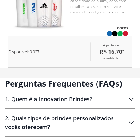
capacidade de 600ml, copo com
detalhes laterais em relevo e
escala de medições em ml e oz.
Tampa rosqueável com bocal e
trava de segurança, acompanha
cores
misturador de mola.
A partir de
R$ 16,70
*
Disponível:
9.027
a unidade
Perguntas Frequentes (FAQs)
1
.
Quem é a Innovation Brindes?
Innovation Brindes
2
.
Quais tipos de brindes personalizados
Brindes
personalizados
vocês oferecem?