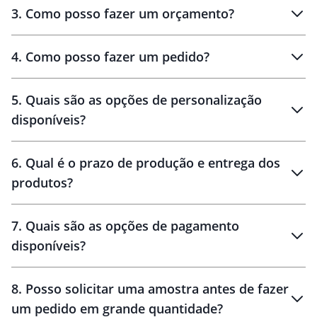
3
.
Como posso fazer um orçamento?
personalizados
4
.
Como posso fazer um pedido?
brinde
5
.
Quais são as opções de personalização
personalização
disponíveis?
amostra virtual
personalização
6
.
Qual é o prazo de produção e entrega dos
produtos?
7
.
Quais são as opções de pagamento
disponíveis?
10 dias
brinde
48 horas
8
.
Posso solicitar uma amostra antes de fazer
um pedido em grande quantidade?