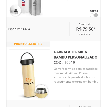
vácuo. A tampa possui sistema
de vedação a vácuo, garantindo
cores
melhor conservação da
temperatura por mais tempo.
Ideal para bebidas quentes ou
A partir de
frias.
R$ 79,56
*
Disponível:
4.664
a unidade
PRONTO EM 48 HRS
GARRAFA TÉRMICA
BAMBU
PERSONALIZADO
COD.:
16519
Garrafa térmica com capacidade
máxima de 400ml. Possui
estrutura de parede dupla com
revestimento externo em bambu
e parte interna em inox 304.
Conta com tampa rosqueável em
polipropileno (PP) com alça para
transporte. Acompanha cesto
infusor com alça em inox 304.
A partir de