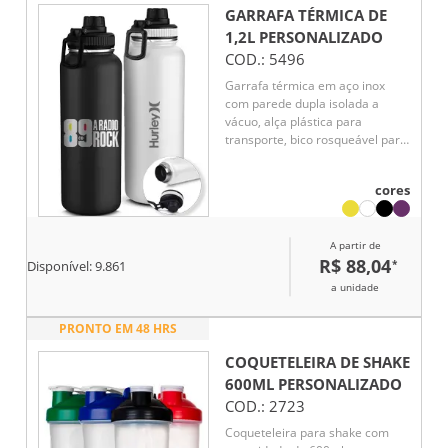
GARRAFA TÉRMICA DE
1,2L
PERSONALIZADO
COD.:
5496
Garrafa térmica em aço inox
com parede dupla isolada a
vácuo, alça plástica para
transporte, bico rosqueável para
fácil acesso, com capacidade de
1,2l.
cores
A partir de
R$ 88,04
*
Disponível:
9.861
a unidade
PRONTO EM 48 HRS
COQUETELEIRA DE SHAKE
600ML
PERSONALIZADO
COD.:
2723
Coqueteleira para shake com