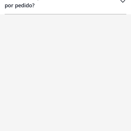
por pedido?
brinde
Personalizado
1 unidade