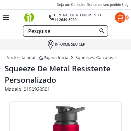
Seja um Consultor
Status do seu pedido
Blog
CENTRAL DE ATENDIMENTO
0
11 2649-6030
INFORME SEU CEP
Você está aqui:
Página Inicial
Squeezes, Garrafas e Coquet
Squeeze De Metal Resistente
Personalizado
Modelo:
0150920501