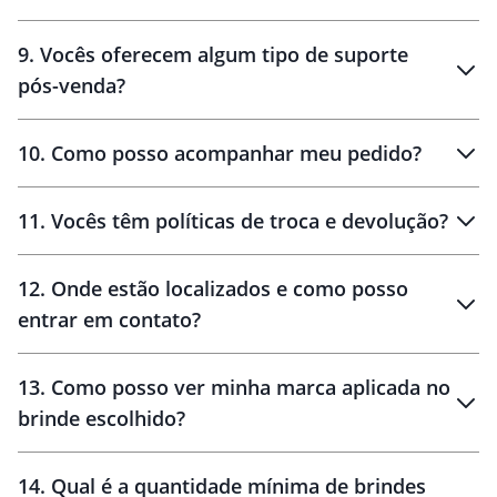
amostras
9
.
Vocês oferecem algum tipo de suporte
pós-venda?
amostras
10
.
Como posso acompanhar meu pedido?
11
.
Vocês têm políticas de troca e devolução?
12
.
Onde estão localizados e como posso
entrar em contato?
30 dias
90 dias
localizados
13
.
Como posso ver minha marca aplicada no
brinde escolhido?
14
.
Qual é a quantidade mínima de brindes