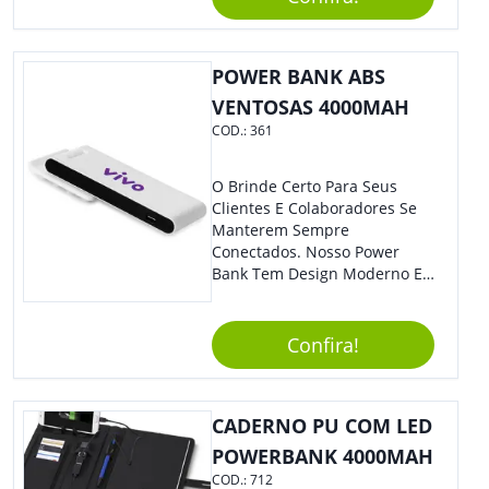
Mesmo Para Presentear
Colaboradores.
POWER BANK ABS
VENTOSAS 4000MAH
COD.:
361
O Brinde Certo Para Seus
Clientes E Colaboradores Se
Manterem Sempre
Conectados. Nosso Power
Bank Tem Design Moderno E
Leve, Perfeito Para Carregar
Na Bolsa Ou Na Mochila.
Compatível Com Diversos
Confira!
Aparelhos, O Brinde É Super
Eficiente E Ágil, Ideal Para
Quem Busca Praticidade No
CADERNO PU COM LED
Dia A Dia. Personalize-O Com
Sua Marca E Tenha Ainda
POWERBANK 4000MAH
Mais Destaque Em Eventos E
COD.:
712