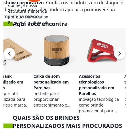
show corporativo
. Confira os produtos em destaque e
Conheça nossa
descubra como eles podem ajudar a promover sua
estrutura e entenda
marca na região.
por que a Innovation
Brindes é muito mais
Aqui você encontra
do que personalização.
 bank
Caixa de som
Acessórios
Ac
nalizado em
personalizado em
técnologicos
ta
has
Parelhas
personalizado em
br
a portátil
perfeita para
Parelhas
co
nalizada para
proporcionar
inovação tecnológica
pa
car sua marca.
entretenimento e
como brinde
ma
destacar sua marca em
promocional para
QUAIS SÃO OS BRINDES
qualquer ocasião.
eventos.
PERSONALIZADOS MAIS PROCURADOS