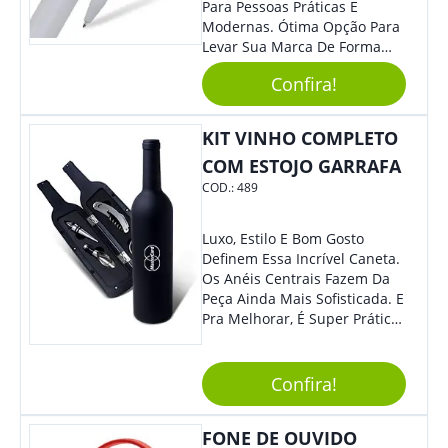
Para Pessoas Práticas E
Modernas. Ótima Opção Para
Levar Sua Marca De Forma
Estilosa, Agregando Valor Para
Confira!
Sua Empresa Em Eventos,
Reuniões Corporativas Ou Até
Mesmo Para Presentear
KIT VINHO COMPLETO
Colaboradores.
COM ESTOJO GARRAFA
COD.:
489
Luxo, Estilo E Bom Gosto
Definem Essa Incrível Caneta.
Os Anéis Centrais Fazem Da
Peça Ainda Mais Sofisticada. E
Pra Melhorar, É Super Prática
Com Sistema De Acionamento
Por Giro. É De Impressionar!
Confira!
FONE DE OUVIDO