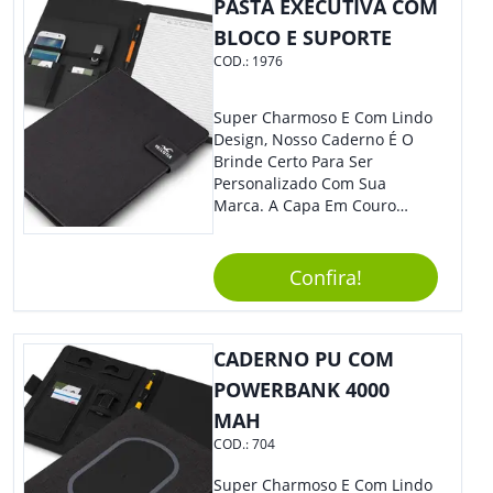
PASTA EXECUTIVA COM
Eventos Corporativos.
BLOCO E SUPORTE
COD.:
1976
Super Charmoso E Com Lindo
Design, Nosso Caderno É O
Brinde Certo Para Ser
Personalizado Com Sua
Marca. A Capa Em Couro
Sintético É Resistente, E O
Elástico Permite Maior
Segurança Ao Carregá-Lo.
Confira!
Ofereça A Seus Clientes E
Colaboradores, Sem Dúvidas
Eles Irão Adorar.
CADERNO PU COM
POWERBANK 4000
MAH
COD.:
704
Super Charmoso E Com Lindo