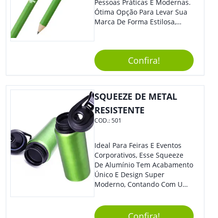
Pessoas Práticas E Modernas.
Ótima Opção Para Levar Sua
Marca De Forma Estilosa,
Agregando Valor Para Sua
Empresa Em Eventos,
Reuniões Corporativas Ou Até
Confira!
Mesmo Para Presentear
Colaboradores E Parceiros De
Sua Empresa.
SQUEEZE DE METAL
RESISTENTE
COD.:
501
Ideal Para Feiras E Eventos
Corporativos, Esse Squeeze
De Alumínio Tem Acabamento
Único E Design Super
Moderno, Contando Com Uma
Tampa Plástica Que Não
Permite Vazamentos. Sem
Dúvidas É Um Brinde Prático
Confira!