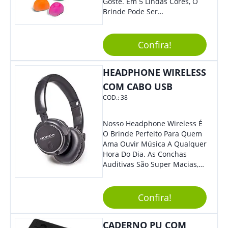
Goste. Em 5 Lindas Cores, O
Brinde Pode Ser
Personalizado Com Sua
Marca, Demais, Não É? Não
Perca Essa Chance E Ofereça
Confira!
A Seus Clientes E
Colaboradores.
HEADPHONE WIRELESS
COM CABO USB
COD.:
38
Nosso Headphone Wireless É
O Brinde Perfeito Para Quem
Ama Ouvir Música A Qualquer
Hora Do Dia. As Conchas
Auditivas São Super Macias,
Proporcionando Assim Maior
Conforto Ao Utilizá-Lo. Com
Entrada Para Mini Sd Cartão
Confira!
De Memória, Bateria Interna
Recarregável E Botões De
CADERNO PU COM
Volume, Avanço, Retrocesso E