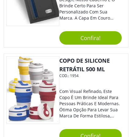
Brinde Certo Para Ser
Personalizado Com Sua
Marca. A Capa Em Couro
Sintético É Resistente, E O
Elástico Permite Maior
Segurança Ao Carregá-Lo.
Confira!
Ofereça A Seus Clientes E
Colaboradores, Sem Dúvidas
Eles Irão Adorar.
COPO DE SILICONE
RETRÁTIL 500 ML
COD.:
1954
Com Visual Refinado, Este
Copo É Um Brinde Ideal Para
Pessoas Práticas E Modernas.
Ótima Opção Para Levar Sua
Marca De Forma Estilosa,
Agregando Valor Para Sua
Empresa Em Eventos,
Reuniões Corporativas Ou Até
Confira!