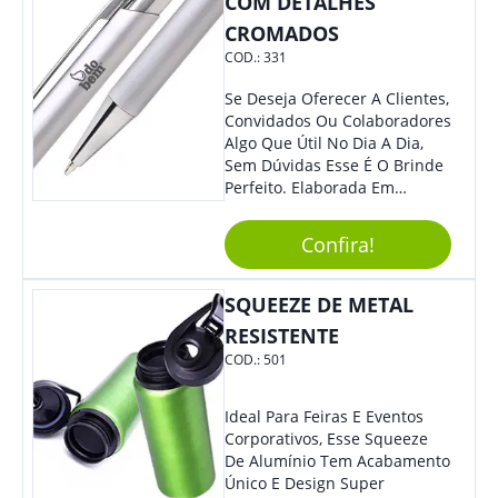
COM DETALHES
CROMADOS
COD.:
331
Se Deseja Oferecer A Clientes,
Convidados Ou Colaboradores
Algo Que Útil No Dia A Dia,
Sem Dúvidas Esse É O Brinde
Perfeito. Elaborada Em
Plástico Fosco E Resistente E
Com Detalhes Em Metal, Essa
Confira!
Incrível Caneta Esferográfica É
Acionada Na Por Clic Na Parte
Superior.
SQUEEZE DE METAL
RESISTENTE
COD.:
501
Ideal Para Feiras E Eventos
Corporativos, Esse Squeeze
De Alumínio Tem Acabamento
Único E Design Super