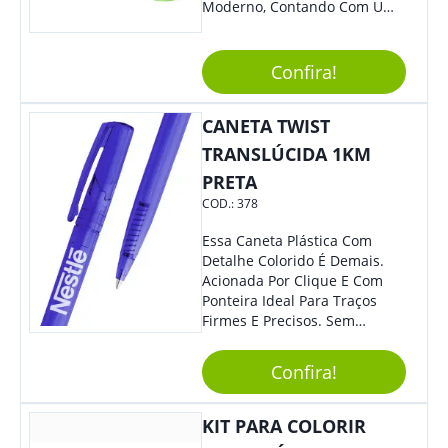
Moderno, Contando Com Uma
Tampa Plástica Que Não
Permite Vazamentos. Sem
Dúvidas É Um Brinde Prático
Confira!
Que Levará Sua Marca Com
Muito Estilo, Agradando À
CANETA TWIST
Todos.
TRANSLÚCIDA 1KM
PRETA
COD.:
378
Essa Caneta Plástica Com
Detalhe Colorido É Demais.
Acionada Por Clique E Com
Ponteira Ideal Para Traços
Firmes E Precisos. Sem
Dúvidas É Um Excelente
Brinde Para Representar Sua
Confira!
Marca.
KIT PARA COLORIR