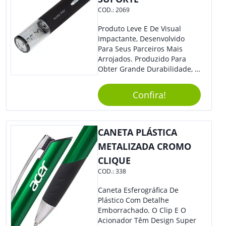
COD.:
2069
Produto Leve E De Visual
Impactante, Desenvolvido
Para Seus Parceiros Mais
Arrojados. Produzido Para
Obter Grande Durabilidade, É
Uma Ótima Opção Para Levar
Sua Marca De Forma Estilosa,
Confira!
Agregando Valor Para Sua
Empresa Em Eventos.
CANETA PLÁSTICA
METALIZADA CROMO
CLIQUE
COD.:
338
Caneta Esferográfica De
Plástico Com Detalhe
Emborrachado. O Clip E O
Acionador Têm Design Super