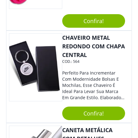
Agregando Valor Para Sua
Empresa Em Eventos,
Reuniões Corporativas Ou Até
Confira!
Mesmo Para Presentear
Colaboradores.
CHAVEIRO METAL
REDONDO COM CHAPA
CENTRAL
COD.:
564
Perfeito Para Incrementar
Com Modernidade Bolsas E
Mochilas, Esse Chaveiro É
Ideal Para Levar Sua Marca
Em Grande Estilo. Elaborado A
Partir De Material Resistente,
O Brinde Se Adequa A
Confira!
Diversos Públicos. Não Perca
A Chance De Elevar A
Visibilidade De Sua Empresa!
CANETA METÁLICA