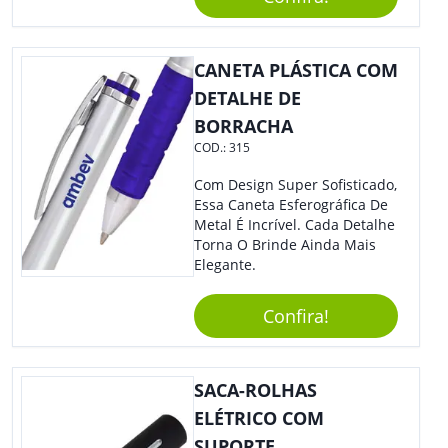
Que Levará Sua Marca Com
Muito Estilo, Agradando À
Todos.
CANETA PLÁSTICA COM
DETALHE DE
BORRACHA
COD.:
315
Com Design Super Sofisticado,
Essa Caneta Esferográfica De
Metal É Incrível. Cada Detalhe
Torna O Brinde Ainda Mais
Elegante.
Confira!
SACA-ROLHAS
ELÉTRICO COM
SUPORTE