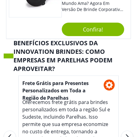
Mundo Ama? Agora Em
Versão De Brinde Corporativo
Para Que Você Possa Levar
Sua Marca Com Muito Estilo E
Acrescentar Ainda Mais
Confira!
Praticidade À Eventos E Feiras
De Exposição.
BENEFÍCIOS EXCLUSIVOS DA
INNOVATION BRINDES: COMO
EMPRESAS EM PARELHAS PODEM
APROVEITAR?
Frete Grátis para Presentes
Personalizados em Toda a
Região de Parelhas
Oferecemos frete grátis para brindes
personalizados em toda a região Sul e
Sudeste, incluindo Parelhas. Isso
permite que sua empresa economize
no custo de entrega, tornando a