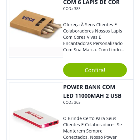
COM 6 LÁPIS DE COR
COD.:
383
Ofereça À Seus Clientes E
Colaboradores Nossos Lapis
Com Cores Vivas E
Encantadoras Personalizado
Com Sua Marca. Com Lindo
Design, O Brinde É Versátil
Para Diversas Ocasiões.
Perfeito, Não É?!
Confira!
POWER BANK COM
LED 11000MAH 2 USB
COD.:
363
O Brinde Certo Para Seus
Clientes E Colaboradores Se
Manterem Sempre
Conectados. Nosso Power