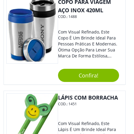
COPO PARA VIAGEM
AÇO INOX 420ML
COD.:
1488
Com Visual Refinado, Este
Copo É Um Brinde Ideal Para
Pessoas Práticas E Modernas.
Ótima Opção Para Levar Sua
Marca De Forma Estilosa,
Agregando Valor Para Sua
Empresa Em Eventos,
Reuniões Corporativas Ou Até
Confira!
Mesmo Para Presentear
Colaboradores.
LÁPIS COM BORRACHA
COD.:
1451
Com Visual Refinado, Este
Lápis É Um Brinde Ideal Para