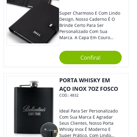
Feiras De Negócios.
Super Charmoso E Com Lindo
Design, Nosso Caderno É O
Brinde Certo Para Ser
Personalizado Com Sua
Marca. A Capa Em Couro
Sintético É Resistente, E O
Elástico Permite Maior
Segurança Ao Carregá-Lo.
Confira!
Ofereça A Seus Clientes E
Colaboradores, Sem Dúvidas
Eles Irão Adorar.
PORTA WHISKY EM
AÇO INOX 7OZ FOSCO
COD.:
4832
Ideal Para Ser Personalizado
Com Sua Marca E Agradar
Seus Clientes, Nosso Porta
Whisky Inox É Moderno E
Super Prático. Com Lindo