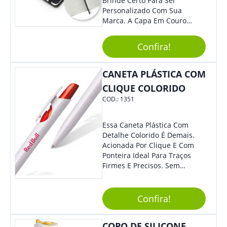
Brinde Certo Para Ser
Personalizado Com Sua
Marca. A Capa Em Couro
Sintético É Resistente, O
Elástico Permite Maior
Confira!
Segurança Ao Carregá-Lo.
Ofereça A Seus Clientes E
Colaboradores, Sem Dúvidas
CANETA PLÁSTICA COM
Eles Irão Adorar.
CLIQUE COLORIDO
COD.:
1351
Essa Caneta Plástica Com
Detalhe Colorido É Demais.
Acionada Por Clique E Com
Ponteira Ideal Para Traços
Firmes E Precisos. Sem
Dúvidas É Um Excelente
Brinde Para Representar Sua
Marca. Dimensões: 1.6 Cm X
Confira!
13.7 Cm X 1.6 Cm
COPO DE SILICONE