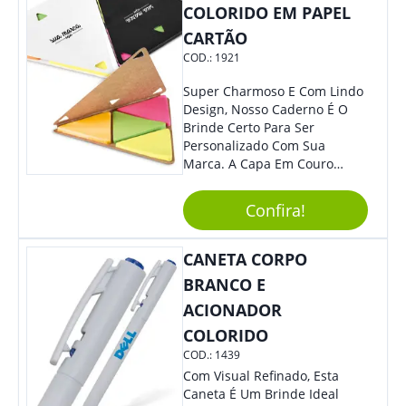
COLORIDO EM PAPEL
CARTÃO
COD.:
1921
Super Charmoso E Com Lindo
Design, Nosso Caderno É O
Brinde Certo Para Ser
Personalizado Com Sua
Marca. A Capa Em Couro
Sintético É Resistente, E O
Elástico Permite Maior
Confira!
Segurança Ao Carregá-Lo.
Ofereça A Seus Clientes E
Colaboradores, Sem Dúvidas
CANETA CORPO
Eles Irão Adorar.
BRANCO E
ACIONADOR
COLORIDO
COD.:
1439
Com Visual Refinado, Esta
Caneta É Um Brinde Ideal