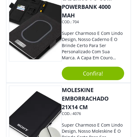
Para Atender Ligações, O
POWERBANK 4000
Brinde Ainda É Compatível
MAH
Com Diversos Aparelhos.
COD.:
704
Demais, Não É?! O Design
Moderno Acrescenta Ainda
Super Charmoso E Com Lindo
Mais Charme, O Que
Design, Nosso Caderno É O
Certamente Agregará Grande
Brinde Certo Para Ser
Destaque À Sua Marca.
Personalizado Com Sua
Marca. A Capa Em Couro
Sintético É Resistente, E O
Elástico Permite Maior
Confira!
Segurança Ao Carregá-Lo.
Ofereça A Seus Clientes E
Colaboradores, Sem Dúvidas
MOLESKINE
Eles Irão Adorar.
EMBORRACHADO
21X14 CM
COD.:
4076
Super Charmoso E Com Lindo
Design, Nosso Moleskine É O