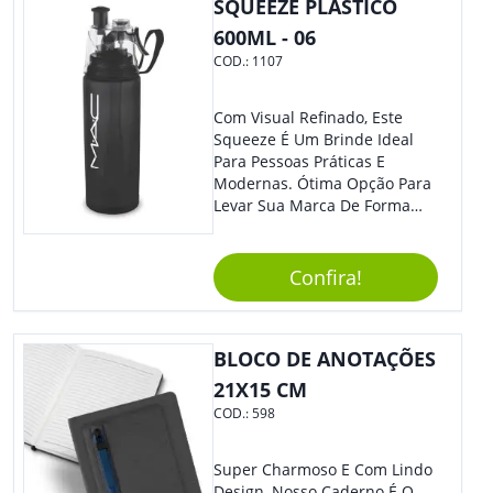
SQUEEZE PLÁSTICO
600ML - 06
COD.:
1107
Com Visual Refinado, Este
Squeeze É Um Brinde Ideal
Para Pessoas Práticas E
Modernas. Ótima Opção Para
Levar Sua Marca De Forma
Estilosa, Agregando Valor Para
Sua Empresa Em Eventos,
Reuniões Corporativas Ou Até
Confira!
Mesmo Para Presentear
Colaboradores E Parceiros De
Sua Empresa.
BLOCO DE ANOTAÇÕES
21X15 CM
COD.:
598
Super Charmoso E Com Lindo
Design, Nosso Caderno É O