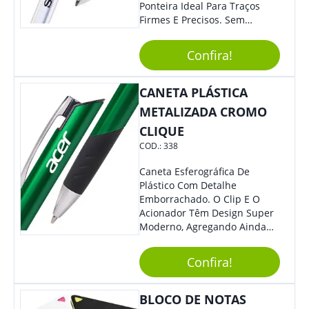
Ponteira Ideal Para Traços
Firmes E Precisos. Sem
Dúvidas É Um Excelente
Brinde Para Representar Sua
Confira!
Marca. Dimensões: 1.6 Cm X
14 Cm X 1.6 Cm
CANETA PLÁSTICA
METALIZADA CROMO
CLIQUE
COD.:
338
Caneta Esferográfica De
Plástico Com Detalhe
Emborrachado. O Clip E O
Acionador Têm Design Super
Moderno, Agregando Ainda
Mais Destaque Para Sua
Marca.
Confira!
BLOCO DE NOTAS