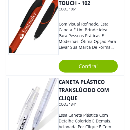
Cotidiano. Perfeito, Não É?!
TOUCH - 102
COD.:
1061
Com Visual Refinado, Esta
Caneta É Um Brinde Ideal
Para Pessoas Práticas E
Modernas. Ótima Opção Para
Levar Sua Marca De Forma
Estilosa, Agregando Valor Para
Sua Empresa Em Eventos,
Reuniões Corporativas Ou Até
Confira!
Mesmo Para Presentear
Colaboradores E Parceiros De
CANETA PLÁSTICO
Sua Empresa.
TRANSLÚCIDO COM
CLIQUE
COD.:
1341
Essa Caneta Plástica Com
Detalhe Colorido É Demais.
Acionada Por Clique E Com