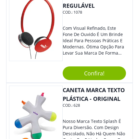
REGULÁVEL
COD.:
1078
Com Visual Refinado, Este
Fone De Ouvido É Um Brinde
Ideal Para Pessoas Práticas E
Modernas. Ótima Opção Para
Levar Sua Marca De Forma
Estilosa, Agregando Valor Para
Sua Empresa Em Eventos,
Reuniões Corporativas Ou Até
Confira!
Mesmo Para Presentear
Colaboradores E Parceiros De
CANETA MARCA TEXTO
Sua Empresa.
PLÁSTICA - ORIGINAL
COD.:
628
Nosso Marca Texto Splash É
Pura Diversão. Com Design
Descolado, Não Há Quem Não