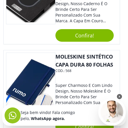
Design, Nosso Caderno É O
Brinde Certo Para Ser
Personalizado Com Sua
Marca. A Capa Em Couro
Sintético É Resistente, E O
Elástico Permite Maior
Confira!
Segurança Ao Carregá-Lo.
Ofereça A Seus Clientes E
Colaboradores, Sem Dúvidas
Eles Irão Adorar.
MOLESKINE SINTÉTICO
CAPA DURA 80 FOLHAS
COD.:
568
Super Charmoso E Com Lindo
Design, Nosso Moleskine É O
Brinde Certo Para Ser
Personalizado Com Sua
Marca. A Capa Em Couro
Seja bem vindo! Fala comigo
Sintético É Resistente, E O
pelo,
WhatsApp agora.
Elástico Permite Maior
Segurança Ao Carregá-Lo.
Confira!