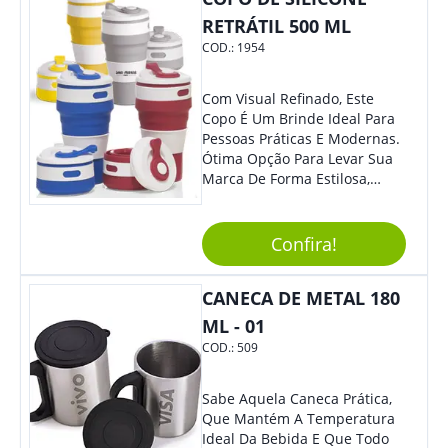
RETRÁTIL 500 ML
COD.:
1954
Com Visual Refinado, Este
Copo É Um Brinde Ideal Para
Pessoas Práticas E Modernas.
Ótima Opção Para Levar Sua
Marca De Forma Estilosa,
Agregando Valor Para Sua
Empresa Em Eventos,
Reuniões Corporativas Ou Até
Confira!
Mesmo Para Presentear
Colaboradores.
CANECA DE METAL 180
ML - 01
COD.:
509
Sabe Aquela Caneca Prática,
Que Mantém A Temperatura
Ideal Da Bebida E Que Todo