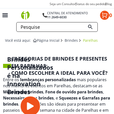
Seja um Consultor
Status do seu pedido
Blog
CENTRAL DE ATENDIMENTO
0
11 2649-6030
Você está aqui:
Página Inicial
Brindes
Parelhas
Brindes
CATEGORIAS DE BRINDES E PRESENTES
EM PARELHAS:
Personalizados
COMO ESCOLHER A IDEAL PARA VOCÊ?
é na
Entre os
lembranças personalizadas
mais populares
Innovation
nos melhores eventos em Parelhas, destacam-se as
Brindes
Mouse para brindes
,
Fone de ouvido para brindes
,
Necessaires para brindes
, e
Squeezes e Garrafas para
brindes
. Essas opções são ideais para presentear em
passeios de fim de semana na cidade de Parelhas e em