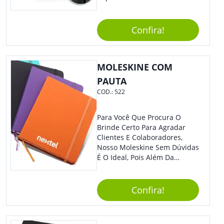
Design, O Brinde Será O
Grande Diferencial Em
Eventos E Feiras Corporativas.
Confira!
MOLESKINE COM
PAUTA
COD.:
522
Para Você Que Procura O
Brinde Certo Para Agradar
Clientes E Colaboradores,
Nosso Moleskine Sem Dúvidas
É O Ideal, Pois Além Da
Praticidade, Pode Ser
Utilizado Em Diversos
Momentos Do Dia.
Confira!
Personalize-O Com Sua Marca
E Tenha Ainda Mais Destaque
Em Feiras De Exposições E