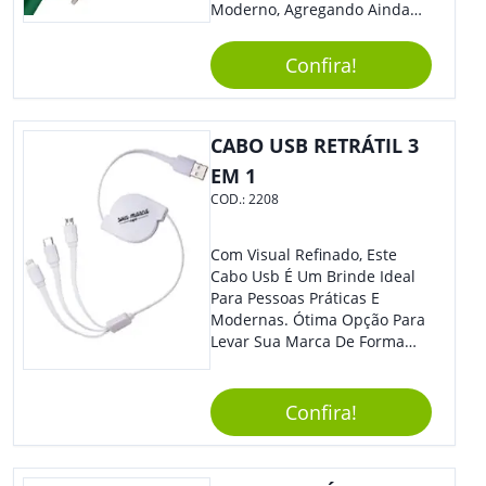
Moderno, Agregando Ainda
Mais Destaque Para Sua
Marca.
Confira!
CABO USB RETRÁTIL 3
EM 1
COD.:
2208
Com Visual Refinado, Este
Cabo Usb É Um Brinde Ideal
Para Pessoas Práticas E
Modernas. Ótima Opção Para
Levar Sua Marca De Forma
Estilosa, Agregando Valor Para
Sua Empresa Em Eventos,
Reuniões Corporativas Ou Até
Confira!
Mesmo Para Presentear
Colaboradores E Parceiros De
Sua Empresa.