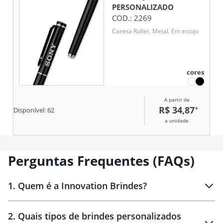
PERSONALIZADO
COD.:
2269
Caneta Roller. Metal. Em estojo
cores
A partir de
R$ 34,87
*
Disponível:
62
a unidade
Perguntas Frequentes (FAQs)
1
.
Quem é a Innovation Brindes?
Innovation Brindes
2
.
Quais tipos de brindes personalizados
Brindes
personalizados