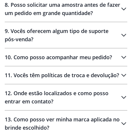
8
.
Posso solicitar uma amostra antes de fazer
um pedido em grande quantidade?
amostras
9
.
Vocês oferecem algum tipo de suporte
pós-venda?
amostras
10
.
Como posso acompanhar meu pedido?
11
.
Vocês têm políticas de troca e devolução?
12
.
Onde estão localizados e como posso
entrar em contato?
30 dias
90 dias
localizados
13
.
Como posso ver minha marca aplicada no
brinde escolhido?