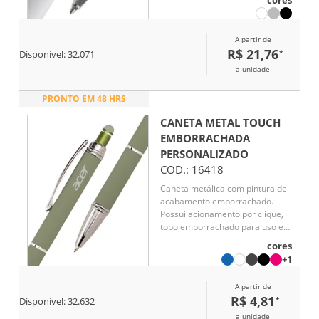
cores
A partir de
R$ 21,76
*
Disponível:
32.071
a unidade
PRONTO EM 48 HRS
CANETA METAL TOUCH
EMBORRACHADA
PERSONALIZADO
COD.:
16418
Caneta metálica com pintura de
acabamento emborrachado.
Possui acionamento por clique,
topo emborrachado para uso em
dispositivos com telas sensíveis
cores
ao toque e carga esferográfica
+1
azul de 1,0 mm.
A partir de
R$ 4,81
*
Disponível:
32.632
a unidade