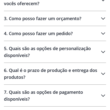
vocês oferecem?
3
.
Como posso fazer um orçamento?
personalizados
4
.
Como posso fazer um pedido?
brinde
5
.
Quais são as opções de personalização
personalização
disponíveis?
amostra virtual
personalização
6
.
Qual é o prazo de produção e entrega dos
produtos?
7
.
Quais são as opções de pagamento
disponíveis?
10 dias
brinde
48 horas