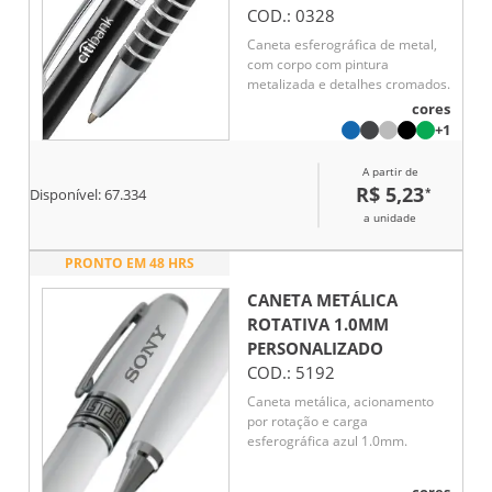
COD.:
0328
Caneta esferográfica de metal,
com corpo com pintura
metalizada e detalhes cromados.
cores
+1
A partir de
R$ 5,23
*
Disponível:
67.334
a unidade
PRONTO EM 48 HRS
CANETA METÁLICA
ROTATIVA 1.0MM
PERSONALIZADO
COD.:
5192
Caneta metálica, acionamento
por rotação e carga
esferográfica azul 1.0mm.