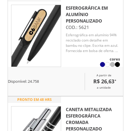
ESFEROGRÁFICA EM
ALUMÍNIO
PERSONALIZADO
COD.:
5621
Esferográfica em alumínio 94%
reciclado com detalhe em
bambu no clipe. Escrita em azul.
Fornecida em bolsa de oferta. A
cor e o resultado da impressão
cores
nos materiais naturais pode
variar entre produtos. ø12 x 140
mm | Bolsa: 40 x 155 mm
A partir de
R$ 26,63
*
Disponível:
24.758
a unidade
PRONTO EM 48 HRS
CANETA METALIZADA
ESFEROGRÁFICA
CROMADA
PERSONALIZADO