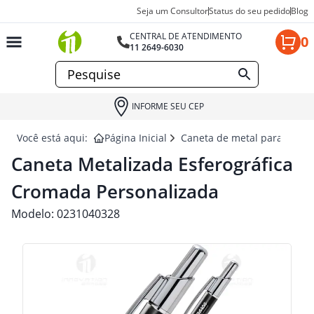
Seja um Consultor
Status do seu pedido
Blog
CENTRAL DE ATENDIMENTO
0
11 2649-6030
INFORME SEU CEP
Você está aqui:
Página Inicial
Caneta de metal para brind
Caneta Metalizada Esferográfica
Cromada Personalizada
Modelo:
0231040328