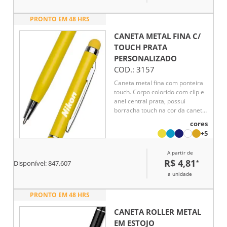
PRONTO EM 48 HRS
CANETA METAL FINA C/
TOUCH PRATA
PERSONALIZADO
COD.:
3157
Caneta metal fina com ponteira
touch. Corpo colorido com clip e
anel central prata, possui
borracha touch na cor da caneta.
Aciona por giro.
cores
+5
A partir de
R$ 4,81
*
Disponível:
847.607
a unidade
PRONTO EM 48 HRS
CANETA ROLLER METAL
EM ESTOJO