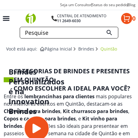
Seja um Consultor
Status do seu pedido
Blog
CENTRAL DE ATENDIMENTO
0
11 2649-6030
Você está aqui:
Página Inicial
Brindes
Quintão
Brindes
CATEGORIAS DE BRINDES E PRESENTES
EM QUINTÃO:
Personalizados
COMO ESCOLHER A IDEAL PARA VOCÊ?
é na
Entre os
lembrancinhas para clientes
mais populares
Innovation
nos melhores eventos em Quintão, destacam-se as
Brindes
Chaveiros para brindes
,
Kit churrasco para brindes
,
Copos e canecas para brindes
, e
Kit vinho para
brindes
. Essas opções são ideais para presentear em
passeios de fim de semana na cidade de Quintão e em