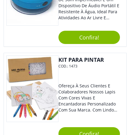
Dispositivo De Áudio Portátil E
Resistente À Água, Ideal Para
Atividades Ao Ar Livre E
Ambientes Úmidos. Com
Design Compacto E Durável,
Essa Caixa De Som Reproduz
Confira!
Um Som Claro E Potente,
Proporcionando Uma
Experiência Musical De Alta
KIT PARA PINTAR
Qualidade Em Qualquer
Lugar. Benefícios: Além De
COD.:
1473
Ser Resistente À Água, A Caixa
De Som Impermeável É Fácil
De Transportar, Possui Bateria
Ofereça À Seus Clientes E
De Longa Duração E Conexão
Colaboradores Nossos Lapis
Bluetooth, Permitindo Que
Com Cores Vivas E
Você Conecte Seu Dispositivo
Encantadoras Personalizado
De Forma Prática E Sem Fios.
Com Sua Marca. Com Lindo
A Qualidade Do Som Não É
Design, O Brinde É Versátil
Prejudicada Mesmo Em
Para Diversas Ocasiões.
Ambientes Molhados,
Perfeito, Não É?!
Garantindo Uma Experiência
Confira!