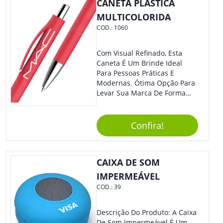
CANETA PLÁSTICA
MULTICOLORIDA
COD.:
1060
Com Visual Refinado, Esta
Caneta É Um Brinde Ideal
Para Pessoas Práticas E
Modernas. Ótima Opção Para
Levar Sua Marca De Forma
Estilosa, Agregando Valor Para
Sua Empresa Em Eventos,
Reuniões Corporativas Ou Até
Confira!
Mesmo Para Presentear
Colaboradores E Parceiros De
Sua Empresa.
CAIXA DE SOM
IMPERMEÁVEL
COD.:
39
Descrição Do Produto: A Caixa
De Som Impermeável É Um