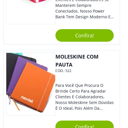
Manterem Sempre
Conectados. Nosso Power
Bank Tem Design Moderno E
Leve, Perfeito Para Carregar
Na Bolsa Ou Na Mochila.
Compatível Com Diversos
Confira!
Aparelhos, O Brinde É Super
Eficiente E Ágil, Ideal Para
Quem Busca Praticidade No
MOLESKINE COM
Dia A Dia. Personalize-O Com
Sua Marca E Tenha Ainda
PAUTA
Mais Destaque Em Eventos E
COD.:
522
Feiras De Negócios.
Para Você Que Procura O
Brinde Certo Para Agradar
Clientes E Colaboradores,
Nosso Moleskine Sem Dúvidas
É O Ideal, Pois Além Da
Praticidade, Pode Ser
Utilizado Em Diversos
Momentos Do Dia.
Confira!