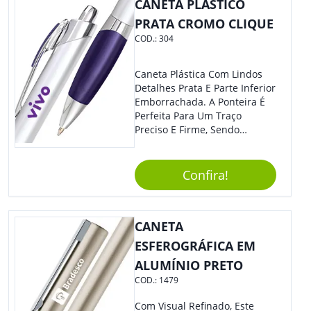
CANETA PLÁSTICO
PRATA CROMO CLIQUE
COD.:
304
Caneta Plástica Com Lindos
Detalhes Prata E Parte Inferior
Emborrachada. A Ponteira É
Perfeita Para Um Traço
Preciso E Firme, Sendo
Acionada Por Clique.
Tradicional Porém Com
Design Minimalista Que Faz
Confira!
Toda Diferença.
CANETA
ESFEROGRÁFICA EM
ALUMÍNIO PRETO
COD.:
1479
Com Visual Refinado, Este