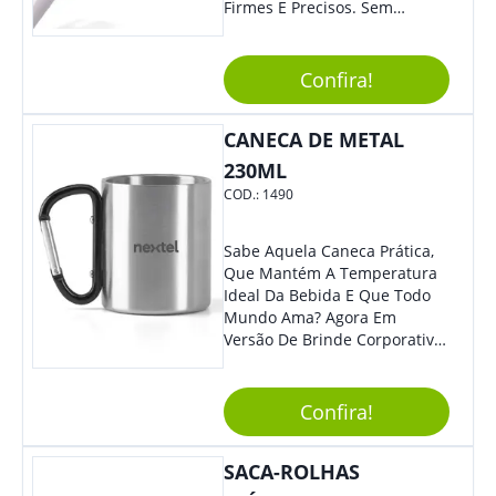
Firmes E Precisos. Sem
Dúvidas É Um Excelente
Brinde Para Representar Sua
Marca. Dimensões: 1.6 Cm X
Confira!
13.7 Cm X 1.6 Cm
CANECA DE METAL
230ML
COD.:
1490
Sabe Aquela Caneca Prática,
Que Mantém A Temperatura
Ideal Da Bebida E Que Todo
Mundo Ama? Agora Em
Versão De Brinde Corporativo
Para Que Você Possa Levar
Sua Marca Com Muito Estilo E
Acrescentar Ainda Mais
Confira!
Praticidade À Eventos E Feiras
De Exposição.
SACA-ROLHAS