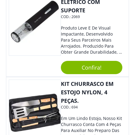
ELÉTRICO COM
SUPORTE
COD.:
2069
Produto Leve E De Visual
Impactante, Desenvolvido
Para Seus Parceiros Mais
Arrojados. Produzido Para
Obter Grande Durabilidade, É
Uma Ótima Opção Para Levar
Sua Marca De Forma Estilosa,
Confira!
Agregando Valor Para Sua
Empresa Em Eventos.
KIT CHURRASCO EM
ESTOJO NYLON, 4
PEÇAS.
COD.:
694
Em Um Lindo Estojo, Nosso Kit
Churrasco Conta Com 4 Peças
Para Auxiliar No Preparo Das