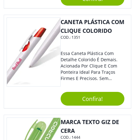
Personalize-O Com Sua Marca
E Tenha Ainda Mais Destaque
Em Feiras De Exposições E
CANETA PLÁSTICA COM
Eventos Corporativos.
CLIQUE COLORIDO
COD.:
1351
Essa Caneta Plástica Com
Detalhe Colorido É Demais.
Acionada Por Clique E Com
Ponteira Ideal Para Traços
Firmes E Precisos. Sem
Dúvidas É Um Excelente
Brinde Para Representar Sua
Marca. Dimensões: 1.6 Cm X
Confira!
13.7 Cm X 1.6 Cm
MARCA TEXTO GIZ DE
CERA
COD.:
1444