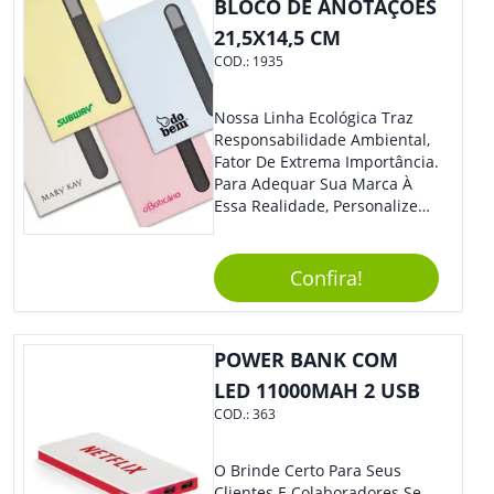
BLOCO DE ANOTAÇÕES
21,5X14,5 CM
COD.:
1935
Nossa Linha Ecológica Traz
Responsabilidade Ambiental,
Fator De Extrema Importância.
Para Adequar Sua Marca À
Essa Realidade, Personalize
Nosso Incrível Bloco De
Anotações Com Post-It E
Caneta. Elaborado A Partir De
Confira!
Material Reciclado, O Brinde
Também É Prático, Tornando-
Se Assim Excelente Para Uso
POWER BANK COM
Cotidiano. Perfeito, Não É?!
LED 11000MAH 2 USB
COD.:
363
O Brinde Certo Para Seus
Clientes E Colaboradores Se