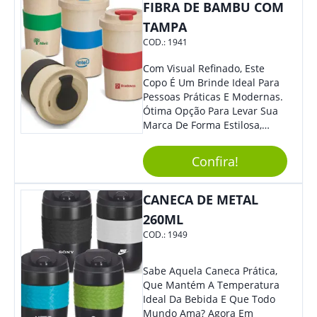
Colaboradores Mais Querem!
FIBRA DE BAMBU COM
Não Fique De Fora! Ofereça
TAMPA
Em Eventos, Feiras E
COD.:
1941
Congressos, E Tenha Sua
Marca Em Grande Destaque.
Com Visual Refinado, Este
Copo É Um Brinde Ideal Para
Pessoas Práticas E Modernas.
Ótima Opção Para Levar Sua
Marca De Forma Estilosa,
Agregando Valor Para Sua
Empresa Em Eventos,
Confira!
Reuniões Corporativas Ou Até
Mesmo Para Presentear
Colaboradores.
CANECA DE METAL
260ML
COD.:
1949
Sabe Aquela Caneca Prática,
Que Mantém A Temperatura
Ideal Da Bebida E Que Todo
Mundo Ama? Agora Em