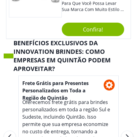
Destaque À Sua Marca.
Para Que Você Possa Levar
Sua Marca Com Muito Estilo E
Acrescentar Ainda Mais
Praticidade À Eventos E Feiras
De Exposição.
Confira!
BENEFÍCIOS EXCLUSIVOS DA
INNOVATION BRINDES: COMO
EMPRESAS EM QUINTÃO PODEM
APROVEITAR?
Frete Grátis para Presentes
Personalizados em Toda a
Região de Quintão
Oferecemos frete grátis para brindes
personalizados em toda a região Sul e
Sudeste, incluindo Quintão. Isso
permite que sua empresa economize
no custo de entrega, tornando a