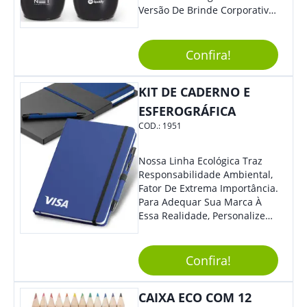
Versão De Brinde Corporativo
Para Que Você Possa Levar
Sua Marca Com Muito Estilo E
Acrescentar Ainda Mais
Confira!
Praticidade À Eventos E Feiras
De Exposição.
KIT DE CADERNO E
ESFEROGRÁFICA
COD.:
1951
Nossa Linha Ecológica Traz
Responsabilidade Ambiental,
Fator De Extrema Importância.
Para Adequar Sua Marca À
Essa Realidade, Personalize
Nosso Incrível Bloco De
Anotações Com Post-It E
Caneta. Elaborado A Partir De
Confira!
Material Reciclado, O Brinde
Também É Prático, Tornando-
CAIXA ECO COM 12
Se Assim Excelente Para Uso