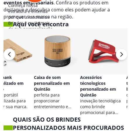
eventos empresariais
. Confira os produtos em
Conheça nossa
destaque e descubra como eles podem ajudar a
estrutura e entenda
promover sua marca na região.
por que a Innovation
Brindes é muito mais
Aqui você encontra
do que personalização.
 bank
Caixa de som
Acessórios
Ac
nalizado em
personalizado em
técnologicos
ta
ão
Quintão
personalizado em
br
a portátil
perfeita para
Quintão
co
nalizada para
proporcionar
inovação tecnológica
pa
car sua marca.
entretenimento e
como brinde
ma
destacar sua marca em
promocional para
QUAIS SÃO OS BRINDES
qualquer ocasião.
eventos.
PERSONALIZADOS MAIS PROCURADOS