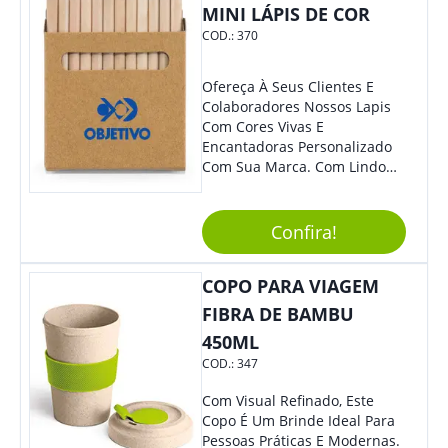
Cotidiano. Perfeito, Não É?!
MINI LÁPIS DE COR
COD.:
370
Ofereça À Seus Clientes E
Colaboradores Nossos Lapis
Com Cores Vivas E
Encantadoras Personalizado
Com Sua Marca. Com Lindo
Design, O Brinde É Versátil
Para Diversas Ocasiões.
Perfeito, Não É?!
Confira!
COPO PARA VIAGEM
FIBRA DE BAMBU
450ML
COD.:
347
Com Visual Refinado, Este
Copo É Um Brinde Ideal Para
Pessoas Práticas E Modernas.