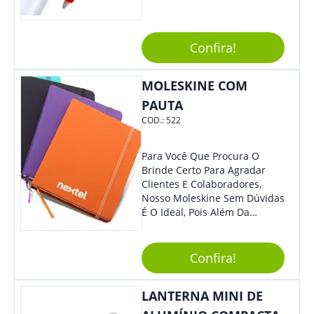
Confira!
MOLESKINE COM
PAUTA
COD.:
522
Para Você Que Procura O
Brinde Certo Para Agradar
Clientes E Colaboradores,
Nosso Moleskine Sem Dúvidas
É O Ideal, Pois Além Da
Praticidade, Pode Ser
Utilizado Em Diversos
Momentos Do Dia.
Confira!
Personalize-O Com Sua Marca
E Tenha Ainda Mais Destaque
LANTERNA MINI DE
Em Feiras De Exposições E
Eventos Corporativos.