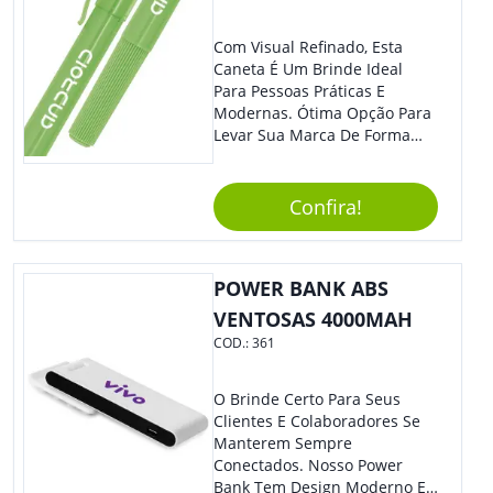
Com Visual Refinado, Esta
Caneta É Um Brinde Ideal
Para Pessoas Práticas E
Modernas. Ótima Opção Para
Levar Sua Marca De Forma
Estilosa, Agregando Valor Para
Sua Empresa Em Eventos,
Reuniões Corporativas Ou Até
Confira!
Mesmo Para Presentear
Colaboradores.
POWER BANK ABS
VENTOSAS 4000MAH
COD.:
361
O Brinde Certo Para Seus
Clientes E Colaboradores Se
Manterem Sempre
Conectados. Nosso Power
Bank Tem Design Moderno E