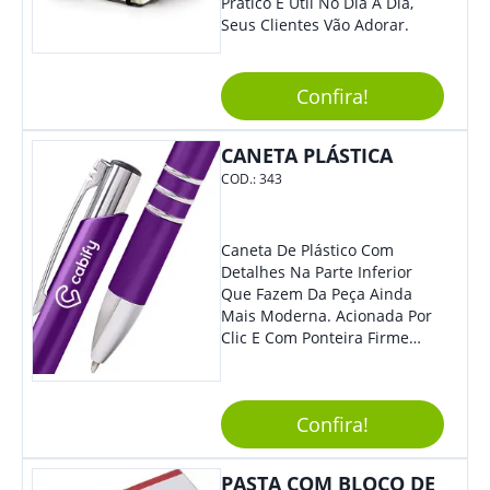
Prático E Útil No Dia A Dia,
Seus Clientes Vão Adorar.
Confira!
CANETA PLÁSTICA
COD.:
343
Caneta De Plástico Com
Detalhes Na Parte Inferior
Que Fazem Da Peça Ainda
Mais Moderna. Acionada Por
Clic E Com Ponteira Firme
Para Traços Precisos.
Confira!
PASTA COM BLOCO DE