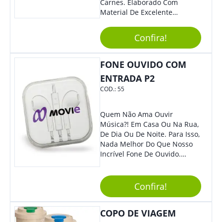
Carnes. Elaborado Com
Material De Excelente
Qualidade E Design
Tradicional, Sem Dúvidas É O
Confira!
Brinde Certo Para Todos Os
Públicos. Personalize-O Com
Sua Marca. Seus Clientes E
FONE OUVIDO COM
Colaboradores Com Certeza
ENTRADA P2
Irão Adorar.
COD.:
55
Quem Não Ama Ouvir
Música?! Em Casa Ou Na Rua,
De Dia Ou De Noite. Para Isso,
Nada Melhor Do Que Nosso
Incrível Fone De Ouvido.
Super Confortável, Com Som
De Excelente Qualidade, E
Contando Com Tamanho De
Confira!
Fio Ideal Para Se Movimentar
Com Mais Liberdade, É O
COPO DE VIAGEM
Brinde Que Seus Clientes E