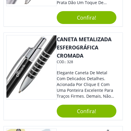
Prata Dão Um Toque De
Modernidade À Peça.
Acionamento Por Clique.
Confira!
CANETA METALIZADA
ESFEROGRÁFICA
CROMADA
COD.:
328
Elegante Caneta De Metal
Com Delicados Detalhes.
Acionada Por Clique E Com
Uma Ponteira Excelente Para
Traços Firmes. Demais, Não
É?!
Confira!