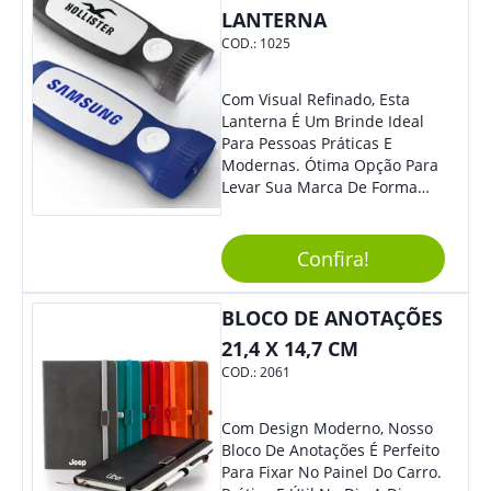
LANTERNA
COD.:
1025
Com Visual Refinado, Esta
Lanterna É Um Brinde Ideal
Para Pessoas Práticas E
Modernas. Ótima Opção Para
Levar Sua Marca De Forma
Estilosa, Agregando Valor Para
Sua Empresa Em Eventos,
Reuniões Corporativas Ou Até
Confira!
Mesmo Para Presentear
Colaboradores E Parceiros De
BLOCO DE ANOTAÇÕES
Sua Empresa.
21,4 X 14,7 CM
COD.:
2061
Com Design Moderno, Nosso
Bloco De Anotações É Perfeito
Para Fixar No Painel Do Carro.