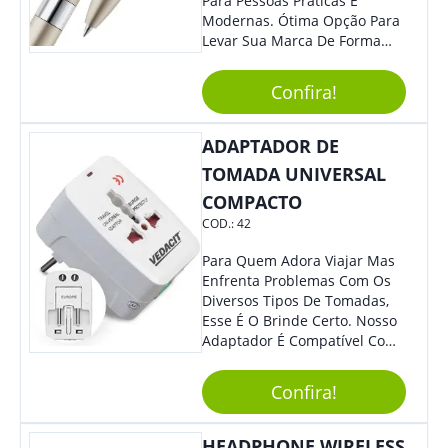
Para Pessoas Práticas E
Modernas. Ótima Opção Para
Levar Sua Marca De Forma
Estilosa, Agregando Valor Para
Sua Empresa Em Eventos,
Confira!
Reuniões Corporativas Ou Até
Mesmo Para Presentear
Colaboradores E Parceiros De
ADAPTADOR DE
Sua Empresa.
TOMADA UNIVERSAL
COMPACTO
COD.:
42
Para Quem Adora Viajar Mas
Enfrenta Problemas Com Os
Diversos Tipos De Tomadas,
Esse É O Brinde Certo. Nosso
Adaptador É Compatível Com
Mais De 150 Padrões De
Diferentes Países E Com
Confira!
Todas As Tensões. Em
Tamanho Compacto, É
Perfeito Para Carregar Na
HEADPHONE WIRELESS