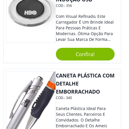
COD.:
356
Com Visual Refinado, Este
Carregador É Um Brinde Ideal
Para Pessoas Práticas E
Modernas. Ótima Opção Para
Levar Sua Marca De Forma
Estilosa, Agregando Valor Para
Sua Empresa Em Eventos,
Confira!
Reuniões Corporativas Ou Até
Mesmo Para Presentear
Colaboradores E Parceiros De
Sua Empresa.
CANETA PLÁSTICA COM
DETALHE
EMBORRACHADO
COD.:
340
Caneta Plástica Ideal Para
Seus Clientes, Parceiros E
Convidados. O Detalhe
Emborrachado E Os Ameis