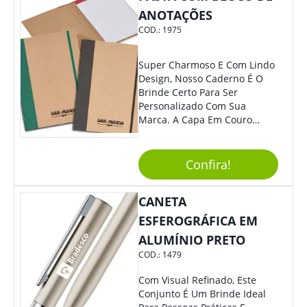
ANOTAÇÕES
COD.:
1975
Super Charmoso E Com Lindo
Design, Nosso Caderno É O
Brinde Certo Para Ser
Personalizado Com Sua
Marca. A Capa Em Couro
Sintético É Resistente, E O
Elástico Permite Maior
Segurança Ao Carregá-Lo.
Confira!
Ofereça A Seus Clientes E
Colaboradores, Sem Dúvidas
CANETA
Eles Irão Adorar.
ESFEROGRÁFICA EM
ALUMÍNIO PRETO
COD.:
1479
Com Visual Refinado, Este
Conjunto É Um Brinde Ideal