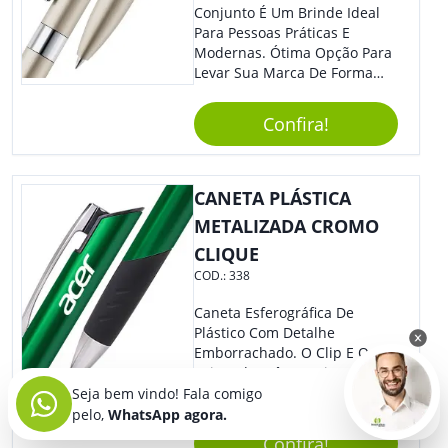
Conjunto É Um Brinde Ideal
Para Pessoas Práticas E
Modernas. Ótima Opção Para
Levar Sua Marca De Forma
Estilosa, Agregando Valor Para
Sua Empresa Em Eventos,
Confira!
Reuniões Corporativas Ou Até
Mesmo Para Presentear
Colaboradores E Parceiros De
Sua Empresa.
CANETA PLÁSTICA
METALIZADA CROMO
CLIQUE
COD.:
338
Caneta Esferográfica De
Plástico Com Detalhe
Emborrachado. O Clip E O
Acionador Têm Design Super
Moderno, Agregando Ainda
Seja bem vindo! Fala comigo
Mais Destaque Para Sua
pelo,
WhatsApp agora.
Marca.
Confira!