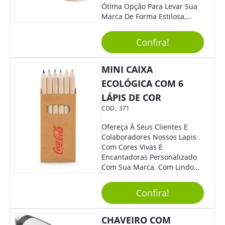
Ótima Opção Para Levar Sua
Marca De Forma Estilosa,
Agregando Valor Para Sua
Empresa Em Eventos,
Confira!
Reuniões Corporativas Ou Até
Mesmo Para Presentear
Colaboradores.
MINI CAIXA
ECOLÓGICA COM 6
LÁPIS DE COR
COD.:
371
Ofereça À Seus Clientes E
Colaboradores Nossos Lapis
Com Cores Vivas E
Encantadoras Personalizado
Com Sua Marca. Com Lindo
Design, O Brinde É Versátil
Para Diversas Ocasiões.
Confira!
Perfeito, Não É?!
CHAVEIRO COM