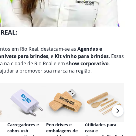
 REAL:
ntos em Rio Real, destacam-se as
Agendas e
anivete para brindes
, e
Kit vinho para brindes
. Essas
a na cidade de Rio Real e em
show corporativo
.
ajudar a promover sua marca na região.
Carregadores e
Pen drives e
útilidades para
Relóg
cabos usb
embalagens de
casa e
perso