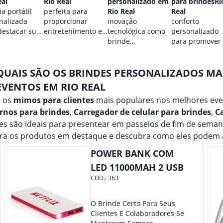
eal
Rio Real
personalizado em
para brindesRi
a portátil
perfeita para
Rio Real
Real
nalizada
proporcionar
inovação
conforto
destacar sua
entretenimento e
tecnológica como
personalizado
.
destacar sua
brinde
para promover
marca em
promocional para
marca.
qualquer ocasião.
eventos.
QUAIS SÃO OS BRINDES PERSONALIZADOS M
EVENTOS EM RIO REAL
e os
mimos para clientes
mais populares nos melhores eve
rnos para brindes
,
Carregador de celular para brindes
,
C
s são ideais para presentear em passeios de fim de seman
ira os produtos em destaque e descubra como eles podem 
POWER BANK COM
LED 11000MAH 2 USB
COD.:
363
O Brinde Certo Para Seus
Clientes E Colaboradores Se