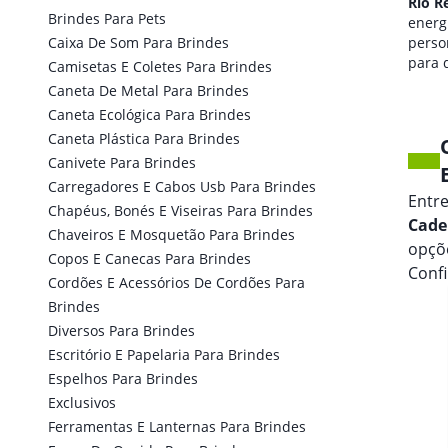
Rio Real
Rio R
Brindes Para Pets
qualidade de som
energi
Caixa De Som Para Brindes
personalizada
perso
para seus eventos.
para 
Camisetas E Coletes Para Brindes
marca
Caneta De Metal Para Brindes
Caneta Ecológica Para Brindes
Caneta Plástica Para Brindes
Canivete Para Brindes
Carregadores E Cabos Usb Para Brindes
Entr
Chapéus, Bonés E Viseiras Para Brindes
Cade
Chaveiros E Mosquetão Para Brindes
opçõe
Copos E Canecas Para Brindes
Conf
Cordões E Acessórios De Cordões Para
Brindes
Diversos Para Brindes
Escritório E Papelaria Para Brindes
Espelhos Para Brindes
Exclusivos
Ferramentas E Lanternas Para Brindes