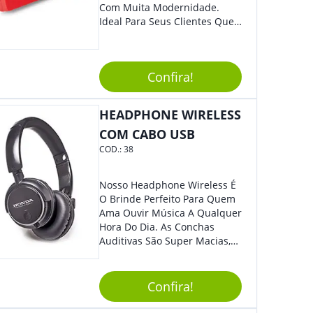
Com Muita Modernidade.
Ideal Para Seus Clientes Que
Adoram Praticidade No Dia A
Dia. Com Design Tradicional,
Sua Empresa Terá O Grande
Confira!
Destaque Merecido.
HEADPHONE WIRELESS
COM CABO USB
COD.:
38
Nosso Headphone Wireless É
O Brinde Perfeito Para Quem
Ama Ouvir Música A Qualquer
Hora Do Dia. As Conchas
Auditivas São Super Macias,
Proporcionando Assim Maior
Conforto Ao Utilizá-Lo. Com
Entrada Para Mini Sd Cartão
Confira!
De Memória, Bateria Interna
Recarregável E Botões De