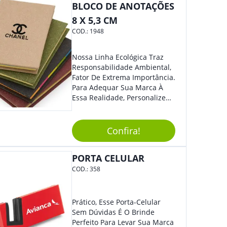
BLOCO DE ANOTAÇÕES
Sua Empresa.
8 X 5,3 CM
COD.:
1948
Nossa Linha Ecológica Traz
Responsabilidade Ambiental,
Fator De Extrema Importância.
Para Adequar Sua Marca À
Essa Realidade, Personalize
Nosso Incrível Bloco De
Anotações Com Post-It E
Caneta. Elaborado A Partir De
Confira!
Material Reciclado, O Brinde
Também É Prático, Tornando-
PORTA CELULAR
Se Assim Excelente Para Uso
Cotidiano. Perfeito, Não É?!
COD.:
358
Prático, Esse Porta-Celular
Sem Dúvidas É O Brinde
Perfeito Para Levar Sua Marca