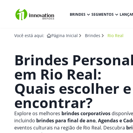
BRINDES
SEGMENTOS
LANÇA
Você está aqui:
Página Inicial
Brindes
Rio Real
Brindes Persona
em
Rio Real
:
Quais escolher 
encontrar?
Explore os melhores
brindes corporativos
disponíve
incluindo
brindes para final de ano
,
Agendas e Cad
eventos culturais na região de Rio Real. Descubra
br