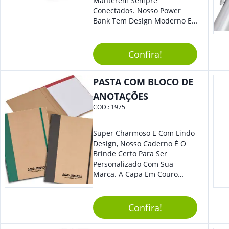
Manterem Sempre
Conectados. Nosso Power
Bank Tem Design Moderno E
Leve, Perfeito Para Carregar
Na Bolsa Ou Na Mochila.
Compatível Com Diversos
Confira!
Aparelhos, O Brinde É Super
Eficiente E Ágil, Ideal Para
PASTA COM BLOCO DE
Quem Busca Praticidade No
Dia A Dia. Personalize-O Com
ANOTAÇÕES
Sua Marca E Tenha Ainda
COD.:
1975
Mais Destaque Em Eventos E
Feiras De Negócios.
Super Charmoso E Com Lindo
Design, Nosso Caderno É O
Brinde Certo Para Ser
Personalizado Com Sua
Marca. A Capa Em Couro
Sintético É Resistente, E O
Elástico Permite Maior
Segurança Ao Carregá-Lo.
Confira!
Ofereça A Seus Clientes E
Colaboradores, Sem Dúvidas