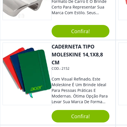
Formato De Carro É O Brinde
Certo Para Representar Sua
Marca Com Estilo. Seus
Clientes E Colaboradores Irão
Adorar.
Confira!
CADERNETA TIPO
MOLESKINE 14,1X8,8
CM
COD.:
2152
Com Visual Refinado, Este
Moleskine É Um Brinde Ideal
Para Pessoas Práticas E
Modernas. Ótima Opção Para
Levar Sua Marca De Forma
Estilosa, Agregando Valor Para
Sua Empresa Em Eventos,
Confira!
Reuniões Corporativas Ou Até
Mesmo Para Presentear