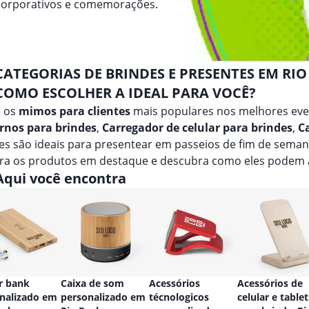
 corporativos e comemorações.
CATEGORIAS DE BRINDES E PRESENTES EM RIO
COMO ESCOLHER A IDEAL PARA VOCÊ?
e os
mimos para clientes
mais populares nos melhores eve
rnos para brindes
,
Carregador de celular para brindes
,
C
s são ideais para presentear em passeios de fim de seman
ira os produtos em destaque e descubra como eles podem 
Aqui você encontra
r bank
Caixa de som
Acessórios
Acessórios de
nalizado em
personalizado em
técnologicos
celular e tablet