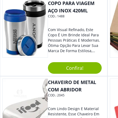
COPO PARA VIAGEM
Eles Irão Adorar.
AÇO INOX 420ML
COD.:
1488
Com Visual Refinado, Este
Copo É Um Brinde Ideal Para
Pessoas Práticas E Modernas.
Ótima Opção Para Levar Sua
Marca De Forma Estilosa,
Agregando Valor Para Sua
Empresa Em Eventos,
Reuniões Corporativas Ou Até
Confira!
Mesmo Para Presentear
Colaboradores.
CHAVEIRO DE METAL
COM ABRIDOR
COD.:
2045
Com Lindo Design E Material
Resistente, Esse Chaveiro Em