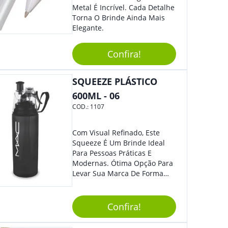
Metal É Incrível. Cada Detalhe
Torna O Brinde Ainda Mais
Elegante.
Confira!
SQUEEZE PLÁSTICO
600ML - 06
COD.:
1107
Com Visual Refinado, Este
Squeeze É Um Brinde Ideal
Para Pessoas Práticas E
Modernas. Ótima Opção Para
Levar Sua Marca De Forma
Estilosa, Agregando Valor Para
Sua Empresa Em Eventos,
Reuniões Corporativas Ou Até
Confira!
Mesmo Para Presentear
Colaboradores E Parceiros De