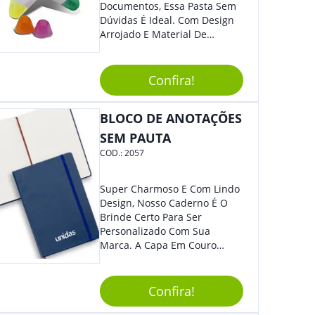
Documentos, Essa Pasta Sem
Dúvidas É Ideal. Com Design
Arrojado E Material De
Qualidade, O Brinde É Super
Prático E Agradará Todos Os
Seus Clientes. Leve Sua Marca
Confira!
À Eventos E Feiras
Corporativas Em Um Item
BLOCO DE ANOTAÇÕES
Moderno E Util.
SEM PAUTA
COD.:
2057
Super Charmoso E Com Lindo
Design, Nosso Caderno É O
Brinde Certo Para Ser
Personalizado Com Sua
Marca. A Capa Em Couro
Sintético É Resistente, E O
Elástico Permite Maior
Segurança Ao Carregá-Lo.
Confira!
Ofereça A Seus Clientes E