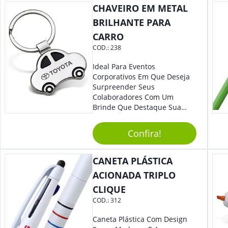
Colaboradores E Parceiros De
CHAVEIRO EM METAL
Sua Empresa.
BRILHANTE PARA
CARRO
COD.:
238
Ideal Para Eventos
Corporativos Em Que Deseja
Surpreender Seus
Colaboradores Com Um
Brinde Que Destaque Sua
Marca, Esse Chaveiro Em
Formato De Carro É Ideal!
Confira!
Elaborado Com Metal,
Material Resistente E Durável,
O Item Conta Também Com
CANETA PLÁSTICA
Lindo Design.
ACIONADA TRIPLO
CLIQUE
COD.:
312
Caneta Plástica Com Design