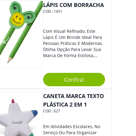
LÁPIS COM BORRACHA
Volume, Avanço, Retrocesso E
Para Atender Ligações, O
COD.:
1451
Brinde Ainda É Compatível
Com Diversos Aparelhos.
Demais, Não É?! O Design
Com Visual Refinado, Este
Moderno Acrescenta Ainda
Lápis É Um Brinde Ideal Para
Mais Charme, O Que
Pessoas Práticas E Modernas.
Certamente Agregará Grande
Ótima Opção Para Levar Sua
Destaque À Sua Marca.
Marca De Forma Estilosa,
Agregando Valor Para Sua
Empresa Em Eventos,
Reuniões Corporativas Ou Até
Confira!
Mesmo Para Presentear
Colaboradores E Parceiros De
Sua Empresa.
CANETA MARCA TEXTO
PLÁSTICA 2 EM 1
COD.:
627
Em Atividades Escolares, No
Serviço Ou Para Organizar