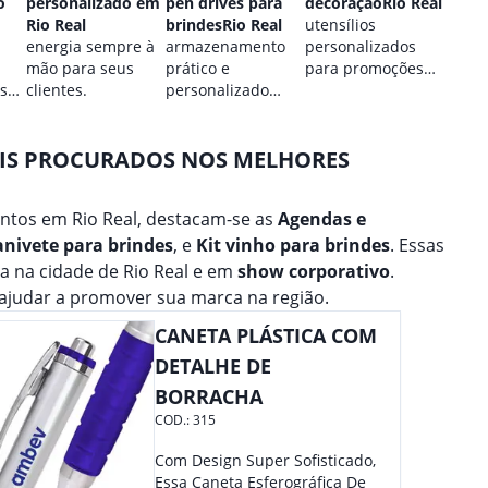
o
personalizado em
pen drives para
decoraçãoRio Real
Rio R
Rio Real
brindesRio Real
utensílios
estilo
energia sempre à
armazenamento
personalizados
perso
mão para seus
prático e
para promoções
para 
 sua
clientes.
personalizado
culinárias.
marca
para seus dados.
AIS PROCURADOS NOS MELHORES
ntos em Rio Real, destacam-se as
Agendas e
anivete para brindes
, e
Kit vinho para brindes
. Essas
a na cidade de Rio Real e em
show corporativo
.
ajudar a promover sua marca na região.
CANETA PLÁSTICA COM
DETALHE DE
BORRACHA
COD.:
315
Com Design Super Sofisticado,
Essa Caneta Esferográfica De