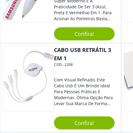
Super Moderno E A
Praticidade De Ser 3 (Azul,
Preta E Vermelha) Em 1. Para
Acionar As Ponteiras Basta
Arrastar A Cor Desejada Para
Baixo.
Confira!
CABO USB RETRÁTIL 3
EM 1
COD.:
2208
Com Visual Refinado, Este
Cabo Usb É Um Brinde Ideal
Para Pessoas Práticas E
Modernas. Ótima Opção Para
Levar Sua Marca De Forma
Estilosa, Agregando Valor Para
Sua Empresa Em Eventos,
Reuniões Corporativas Ou Até
Confira!
Mesmo Para Presentear