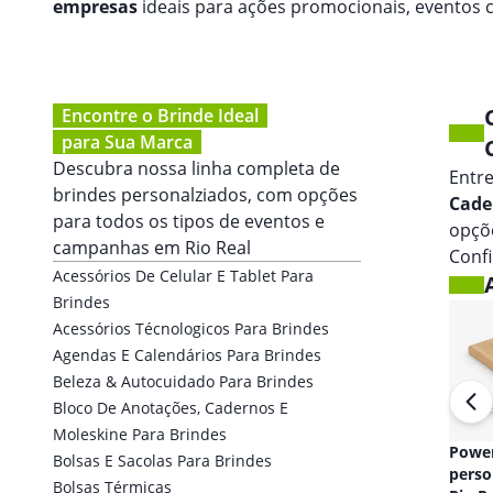
empresas
ideais para ações promocionais, eventos
Encontre o Brinde Ideal
para Sua Marca
Descubra nossa linha completa de
Entr
brindes personalziados, com opções
Cade
para todos os tipos de eventos e
opçõe
campanhas em
Rio Real
Conf
Acessórios De Celular E Tablet Para
Brindes
Acessórios Técnologicos Para Brindes
Agendas E Calendários Para Brindes
Beleza & Autocuidado Para Brindes
Bloco De Anotações, Cadernos E
Moleskine Para Brindes
Fones de ouvido
Powe
Bolsas E Sacolas Para Brindes
personalizado em
perso
Bolsas Térmicas