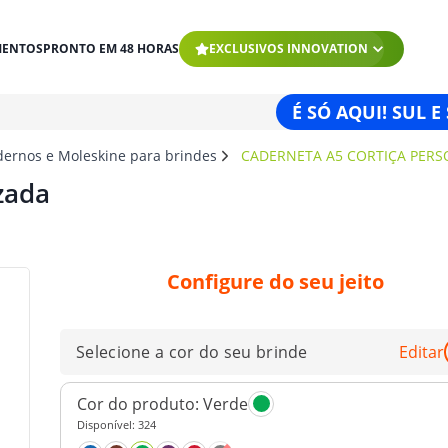
MENTOS
PRONTO EM 48 HORAS
EXCLUSIVOS INNOVATION
É SÓ AQUI! SUL E
dernos e Moleskine para brindes
CADERNETA A5 CORTIÇA PERS
zada
Configure do seu jeito
Selecione a cor do seu brinde
Editar
Cor do produto:
Verde
Disponível:
324