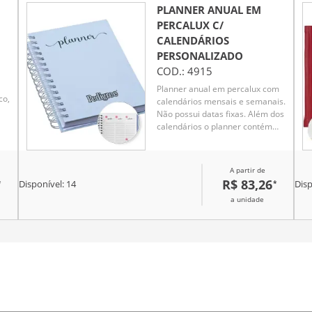
PLANNER ANUAL EM
PERCALUX C/
CALENDÁRIOS
PERSONALIZADO
COD.:
4915
Planner anual em percalux com
co,
calendários mensais e semanais.
Não possui datas fixas. Além dos
calendários o planner contém
páginas de identificação, roda da
 o
vida, datas importantes, senhas
e acessos, contatos, metas
A partir de
anuais, planejamento anual,
R$ 83,26
*
*
Disponível:
14
Disp
livros para ler, filmes para ver,
ra
a unidade
minhas séries, controle
financeiro, metas financeiras,
despesas previstas, contas
parceladas, saúde financeira,
cuidados com a saúde, meu ano
em pixel, e uma parte especial
o
pets para registrar as
informações, cuidados,
compromissos, cronograma