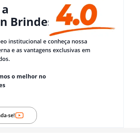
 a
n Brindes
deo institucional e conheça nossa
rna e as vantagens exclusivas em
dos.
mos o melhor no
es
nda-se!