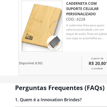
CADERNETA COM
SUPORTE CELULAR
PERSONALIZADO
COD.:
6228
A caderneta feita para quem
valoriza praticidade com um
toque de estilo. Feita em plásti
sua capa se assemelha ao
charme natural do bambu,
chamando a atenção em
qualquer lugar. Internamente,
marcador de cetim facilita o
A partir de
acesso às anotações, que
R$ 20,80
Disponível:
8.502
ganham vida em 80 páginas
brancas pautadas, prontas pa
a unidade
organizar suas ideias, listas e
inspirações. O grande
diferencial? O suporte para
Perguntas Frequentes (FAQs)
celular embutido na capa,
perfeito para acompanhar
vídeos, chamadas e até mesm
reuniões.
1
.
Quem é a Innovation Brindes?