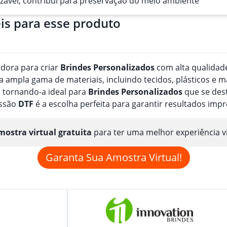
ilizável, contribui para preservação do meio ambiente
is para esse produto
adora para criar
Brindes
Personalizado
s
com alta qualidade
ampla gama de materiais, incluindo tecidos, plásticos e m
 tornando-a ideal para
Brindes
Personalizado
s
que se dest
essão
DTF
é a escolha perfeita para garantir resultados imp
ostra virtual gratuita
para ter uma melhor experiência v
Garanta Sua Amostra Virtual!