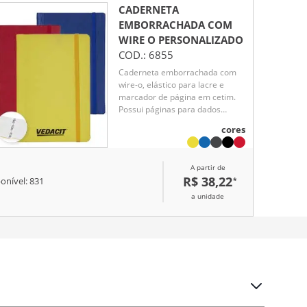
CADERNETA
EMBORRACHADA COM
WIRE O
PERSONALIZADO
COD.:
6855
Caderneta emborrachada com
wire-o, elástico para lacre e
marcador de página em cetim.
Possui páginas para dados
pessoais, calendário de 2024 à
cores
2026, página de contatos e
aproximadamente 100 páginas
em marfim com pauta.
A partir de
R$ 38,22
*
onível:
831
a unidade