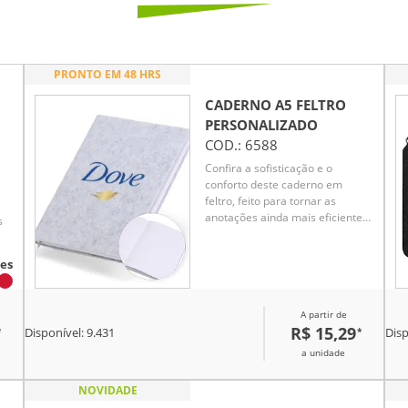
PRONTO EM 48 HRS
CADERNO A5 FELTRO
PERSONALIZADO
COD.:
6588
Confira a sofisticação e o
conforto deste caderno em
feltro, feito para tornar as
anotações ainda mais eficientes
s
assim que as ideias surgem.
Com 96 folhas pautadas e uma
es
fita de cetim para marcar
páginas favoritas, ele é ideal
para organizar ideias,
A partir de
compromissos e inspirações.
R$ 15,29
*
*
Disponível:
9.431
Disp
a unidade
NOVIDADE