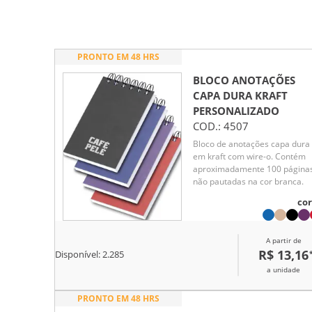
PRONTO EM 48 HRS
BLOCO ANOTAÇÕES
CAPA DURA KRAFT
PERSONALIZADO
COD.:
4507
Bloco de anotações capa dura
em kraft com wire-o. Contém
aproximadamente 100 página
não pautadas na cor branca.
cor
A partir de
R$ 13,16
Disponível:
2.285
a unidade
PRONTO EM 48 HRS