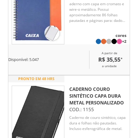
aderno com capa em cromato e
wire-o metálico. Possui
aproximadamente 86 folhas
pautadas e páginas para: dados
pessoais, calendários de 2025 à
2027, planejamentos e
cores
endereços de contatos.
+2
A partir de
R$ 35,55
*
Disponível:
5.047
a unidade
PRONTO EM 48 HRS
CADERNO COURO
SINTÉTICO CAPA DURA
METAL
PERSONALIZADO
COD.:
1155
Caderno de couro sintético, capa
dura e folhas não pautadas.
Incluso esferográfica de metal.