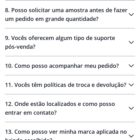
8
.
Posso solicitar uma amostra antes de fazer
um pedido em grande quantidade?
amostras
9
.
Vocês oferecem algum tipo de suporte
pós-venda?
amostras
10
.
Como posso acompanhar meu pedido?
11
.
Vocês têm políticas de troca e devolução?
12
.
Onde estão localizados e como posso
entrar em contato?
30 dias
90 dias
localizados
13
.
Como posso ver minha marca aplicada no