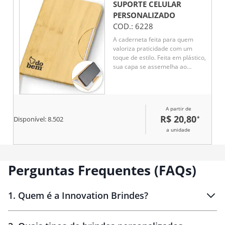
SUPORTE CELULAR
PERSONALIZADO
COD.:
6228
A caderneta feita para quem
valoriza praticidade com um
toque de estilo. Feita em plástico,
sua capa se assemelha ao
charme natural do bambu,
chamando a atenção em
qualquer lugar. Internamente, o
marcador de cetim facilita o
A partir de
acesso às anotações, que
R$ 20,80
*
Disponível:
8.502
ganham vida em 80 páginas
brancas pautadas, prontas para
a unidade
organizar suas ideias, listas e
inspirações. O grande
diferencial? O suporte para
Perguntas Frequentes (FAQs)
celular embutido na capa,
perfeito para acompanhar
vídeos, chamadas e até mesmo
reuniões.
1
.
Quem é a Innovation Brindes?
Innovation Brindes