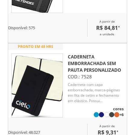
A partir de
R$ 84,81
*
Disponível:
575
a unidade
PRONTO EM 48 HRS
CADERNETA
EMBORRACHADA SEM
PAUTA
PERSONALIZADO
COD.:
7528
Caderneta com capa
emborrachada, marca-páginas
em fita de cetim e fechamento
em elástico. Possui
aproximadamente 80 folhas
cores
pardas não pautadas.
+6
A partir de
R$ 9,31
*
Disponível:
48.027