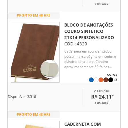
a unidade
PRONTO EM 48 HRS
BLOCO DE ANOTAÇÕES
COURO SINTÉTICO
21X14
PERSONALIZADO
COD.:
4820
Caderneta em couro sintético,
possui marca página em cetim e
elástico para lacre. Contém
aproximadamente 80 folhas
marfim sem pauta.
cores
+3
A partir de
R$ 24,11
*
Disponível:
3.318
a unidade
PRONTO EM 48 HRS
CADERNETA COM