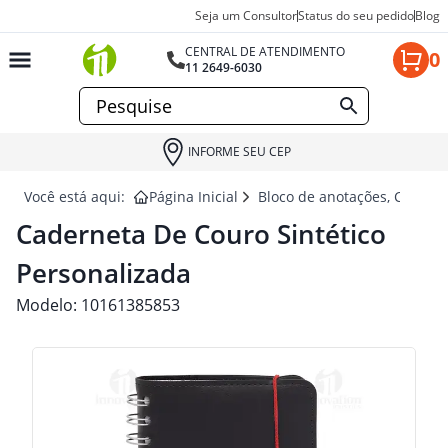
Seja um Consultor
Status do seu pedido
Blog
CENTRAL DE ATENDIMENTO
0
11 2649-6030
INFORME SEU CEP
Você está aqui:
Página Inicial
Bloco de anotações, Cadern
Caderneta De Couro Sintético
Personalizada
Modelo:
10161385853