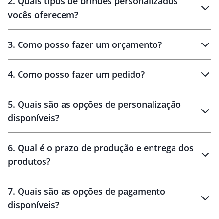
2
.
Quais tipos de brindes personalizados
Brindes
personalizados
vocês oferecem?
3
.
Como posso fazer um orçamento?
personalizados
4
.
Como posso fazer um pedido?
brinde
5
.
Quais são as opções de personalização
personalização
disponíveis?
amostra virtual
personalização
6
.
Qual é o prazo de produção e entrega dos
produtos?
7
.
Quais são as opções de pagamento
disponíveis?
10 dias
brinde
48 horas