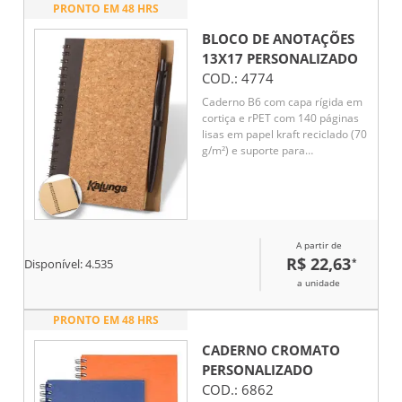
PRONTO EM 48 HRS
BLOCO DE ANOTAÇÕES
13X17
PERSONALIZADO
COD.:
4774
Caderno B6 com capa rígida em
cortiça e rPET com 140 páginas
lisas em papel kraft reciclado (70
g/m²) e suporte para
esferográfica. Inclusa
esferográfica em fibra de trigo e
ABS com clipe. Esferográfica
amiga do ambiente. Escrita a
azul. Caderno: 130 x 178 mm
A partir de
|Esferográfica: ø10 x 141 mm
R$ 22,63
*
Disponível:
4.535
a unidade
PRONTO EM 48 HRS
CADERNO CROMATO
PERSONALIZADO
COD.:
6862