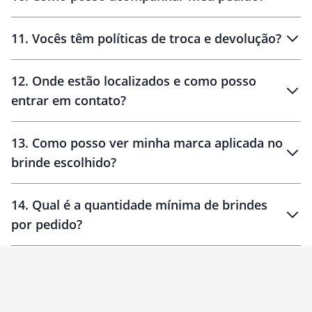
11
.
Vocês têm políticas de troca e devolução?
12
.
Onde estão localizados e como posso
entrar em contato?
30 dias
90 dias
localizados
13
.
Como posso ver minha marca aplicada no
brinde escolhido?
14
.
Qual é a quantidade mínima de brindes
por pedido?
brinde
Personalizado
1 unidade