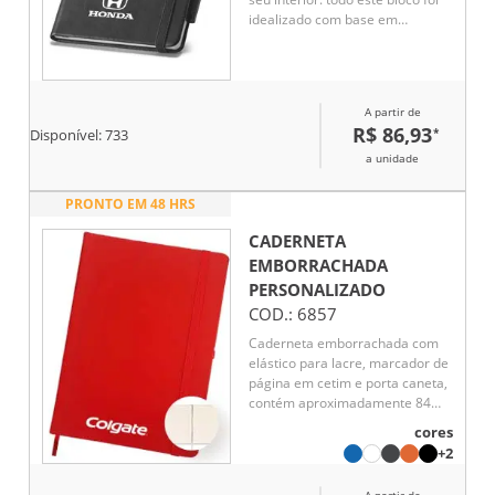
idealizado com base em
elementos culturais, neste caso
concreto os azulejos portuguese
;caneta não inclusa
A partir de
R$ 86,93
*
Disponível:
733
a unidade
PRONTO EM 48 HRS
CADERNETA
EMBORRACHADA
PERSONALIZADO
COD.:
6857
Caderneta emborrachada com
elástico para lacre, marcador de
página em cetim e porta caneta,
contém aproximadamente 84
folhas marfim sem pauta.
cores
+2