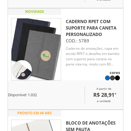
NOVIDADE
CADERNO RPET COM
SUPORTE PARA CANETA
PERSONALIZADO
COD.:
5789
Caderno de anotações, capa em
tecido RPET e detalhe em bambú
com suporte para caneta na
parte interna, miolo com 80
folhas pautadas.
cores
A partir de
R$ 28,91
*
Disponível:
1.032
a unidade
PRONTO EM 48 HRS
BLOCO DE ANOTAÇÕES
SEM PAUTA