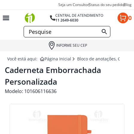
Seja um Consultor
Status do seu pedido
Blog
CENTRAL DE ATENDIMENTO
0
11 2649-6030
INFORME SEU CEP
Você está aqui:
Página Inicial
Bloco de anotações, Cadern
Caderneta Emborrachada
Personalizada
Modelo:
101606116636