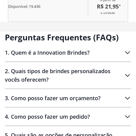
A partir de
R$ 21,95
*
Disponível:
19.436
a unidade
Perguntas Frequentes (FAQs)
1
.
Quem é a Innovation Brindes?
Innovation Brindes
2
.
Quais tipos de brindes personalizados
Brindes
personalizados
vocês oferecem?
3
.
Como posso fazer um orçamento?
personalizados
4
.
Como posso fazer um pedido?
brinde
5
.
Quais são as opções de personalização