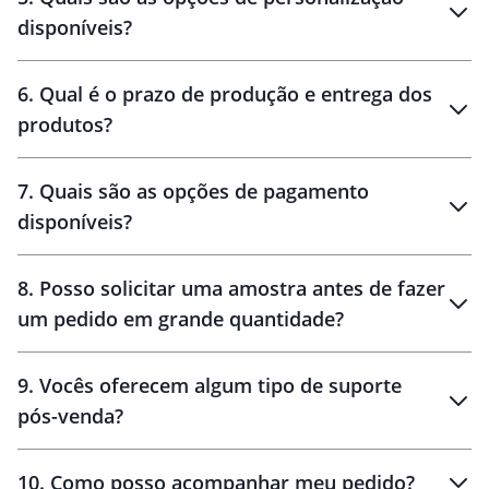
personalização
disponíveis?
amostra virtual
personalização
6
.
Qual é o prazo de produção e entrega dos
produtos?
7
.
Quais são as opções de pagamento
disponíveis?
10 dias
brinde
48 horas
8
.
Posso solicitar uma amostra antes de fazer
um pedido em grande quantidade?
amostras
9
.
Vocês oferecem algum tipo de suporte
pós-venda?
amostras
10
.
Como posso acompanhar meu pedido?