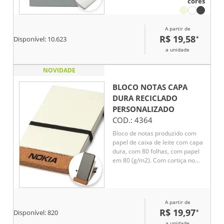
cores
80 folhas pautadas em papel 70
g/m², ideais para registros,
reuniões e anotações do dia a
A partir de
dia. Uma excelente opção de
R$ 19,58
*
Disponível:
10.623
brinde corporativo para
fortalecer a visibilidade da
a unidade
marca com utilidade e elegância.
NOVIDADE
BLOCO NOTAS CAPA
DURA RECICLADO
PERSONALIZADO
COD.:
4364
Bloco de notas produzido com
papel de caixa de leite com capa
dura, com 80 folhas, com papel
em 80 (g/m2). Com cortiça no
verso, elástico na cor preta e
porta caneta.
A partir de
R$ 19,97
*
Disponível:
820
a unidade