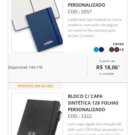
PERSONALIZADO
COD.:
2057
Caderneta tipo moleskine couro
sintético, marcador de página
em cetim e fita elástica para
fechar. Contém
aproximadamente 78 folhas
cores
amareladas sem pauta.
+3
A partir de
R$ 18,06
*
Disponível:
144.118
a unidade
PRONTO EM 48 HRS
BLOCO C/ CAPA
SINTÉTICA 128 FOLHAS
PERSONALIZADO
COD.:
2322
com capa rígida em imitação de
pele com 128 folhas pautadas no
seu interior. todo este bloco foi