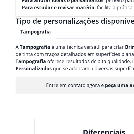
Para anotar ideias e pensamentos
: perfeito pa
Para estudar e revisar matéria
: facilita a práti
Tipo de personalizações disponíve
Tampografia
A
Tampografia
é uma técnica versátil para criar
Bri
de tinta com traços detalhados em superfícies planas
Tampografia
oferece resultados de alta qualidade
Personalizado
s
que se adaptam a diversas superfíci
Entre em contato agora e
peça uma am
Diferenciais