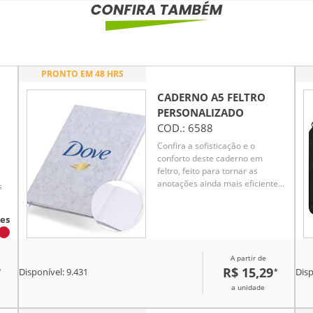
PRONTO EM 48 HRS
CADERNO A5 FELTRO
PERSONALIZADO
COD.:
6588
Confira a sofisticação e o
conforto deste caderno em
feltro, feito para tornar as
anotações ainda mais eficientes
s
assim que as ideias surgem.
Com 96 folhas pautadas e uma
es
fita de cetim para marcar
páginas favoritas, ele é ideal
para organizar ideias,
A partir de
compromissos e inspirações.
R$ 15,29
*
*
Disponível:
9.431
Disp
a unidade