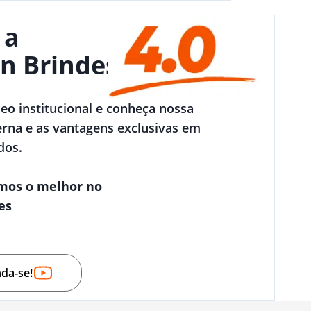
 a
n Brindes
deo institucional e conheça nossa
rna e as vantagens exclusivas em
dos.
mos o melhor no
es
nda-se!