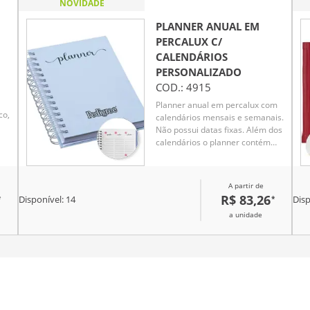
NOVIDADE
PLANNER ANUAL EM
PERCALUX C/
CALENDÁRIOS
PERSONALIZADO
COD.:
4915
Planner anual em percalux com
co,
calendários mensais e semanais.
Não possui datas fixas. Além dos
calendários o planner contém
páginas de identificação, roda da
 o
vida, datas importantes, senhas
e acessos, contatos, metas
A partir de
anuais, planejamento anual,
R$ 83,26
*
*
Disponível:
14
Disp
livros para ler, filmes para ver,
ra
a unidade
minhas séries, controle
financeiro, metas financeiras,
despesas previstas, contas
parceladas, saúde financeira,
cuidados com a saúde, meu ano
em pixel, e uma parte especial
o
pets para registrar as
informações, cuidados,