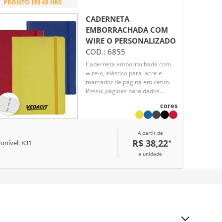
PRONTO EM 48 HRS
CADERNETA
EMBORRACHADA COM
WIRE O
PERSONALIZADO
COD.:
6855
Caderneta emborrachada com
wire-o, elástico para lacre e
marcador de página em cetim.
Possui páginas para dados
pessoais, calendário de 2024 à
cores
2026, página de contatos e
aproximadamente 100 páginas
em marfim com pauta.
A partir de
R$ 38,22
*
onível:
831
a unidade