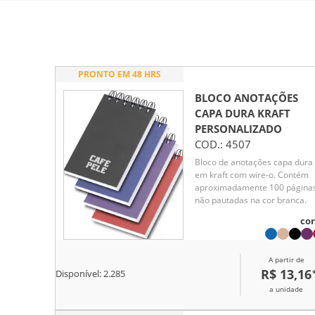
PRONTO EM 48 HRS
BLOCO ANOTAÇÕES
CAPA DURA KRAFT
PERSONALIZADO
COD.:
4507
Bloco de anotações capa dura
em kraft com wire-o. Contém
aproximadamente 100 página
não pautadas na cor branca.
cor
A partir de
R$ 13,16
Disponível:
2.285
a unidade