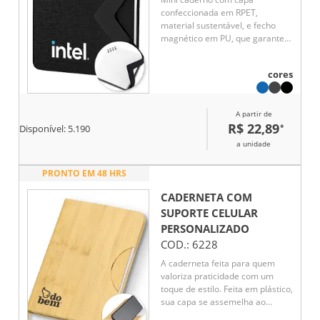
confeccionada em RPET,
material sustentável, e fecho
magnético em PU, que garante
praticidade e segurança. Possui
miolo bege com 70 folhas
cores
pautadas em papel 100 g/m²,
ideal para anotações do dia a
dia. Um brinde corporativo
A partir de
moderno, funcional e ecológico,
R$ 22,89
*
perfeito para valorizar a marca
Disponível:
5.190
com responsabilidade ambiental.
a unidade
PRONTO EM 48 HRS
CADERNETA COM
SUPORTE CELULAR
PERSONALIZADO
COD.:
6228
A caderneta feita para quem
valoriza praticidade com um
toque de estilo. Feita em plástico,
sua capa se assemelha ao
charme natural do bambu,