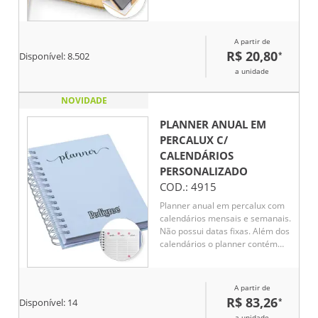
chamando a atenção em
qualquer lugar. Internamente, o
marcador de cetim facilita o
A partir de
acesso às anotações, que
R$ 20,80
*
Disponível:
8.502
ganham vida em 80 páginas
brancas pautadas, prontas para
a unidade
organizar suas ideias, listas e
inspirações. O grande
NOVIDADE
diferencial? O suporte para
celular embutido na capa,
PLANNER ANUAL EM
perfeito para acompanhar
PERCALUX C/
vídeos, chamadas e até mesmo
CALENDÁRIOS
reuniões.
PERSONALIZADO
COD.:
4915
Planner anual em percalux com
calendários mensais e semanais.
Não possui datas fixas. Além dos
calendários o planner contém
páginas de identificação, roda da
vida, datas importantes, senhas
e acessos, contatos, metas
A partir de
anuais, planejamento anual,
R$ 83,26
*
Disponível:
14
livros para ler, filmes para ver,
a unidade