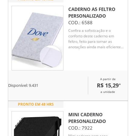
CADERNO A5 FELTRO
PERSONALIZADO
COD.:
6588
Confira a sofisticação e o
conforto deste caderno em
feltro, feito para tornar as
anotações ainda mais eficientes
assim que as ideias surgem.
Com 96 folhas pautadas e uma
fita de cetim para marcar
páginas favoritas, ele é ideal
para organizar ideias,
A partir de
compromissos e inspirações.
R$ 15,29
*
Disponível:
9.431
a unidade
PRONTO EM 48 HRS
MINI CADERNO
PERSONALIZADO
COD.:
7922
Mini caderno com capa