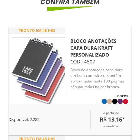
PRONTO EM 48 HRS
BLOCO ANOTAÇÕES
CAPA DURA KRAFT
PERSONALIZADO
COD.:
4507
Bloco de anotações capa dura
em kraft com wire-o. Contém
aproximadamente 100 páginas
não pautadas na cor branca.
cores
A partir de
R$ 13,16
*
Disponível:
2.285
a unidade
PRONTO EM 48 HRS