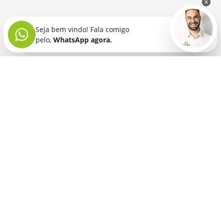
Seja bem vindo! Fala comigo
pelo,
WhatsApp agora.
Seja bem vindo! Fala comigo
pelo,
WhatsApp agora.
BRINDES PERSONALIZADOS
SEGMENTOS
Acessórios De
Guarda Chuva E
Academia para brindes
Celular E Tablet
Guarda Sol
para
Advocacia para brindes
para brindes
brindes
Automotivo para brindes
Acessórios
Kit Churrasco
Técnologicos
para brindes
Churrascaria para brindes
para brindes
Kit Executivo
Corporativo para brindes
Agendas E
para brindes
Calendários
Dia da Mulher para brindes