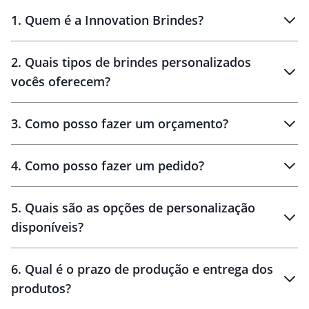
1
.
Quem é a Innovation Brindes?
Innovation Brindes
2
.
Quais tipos de brindes personalizados
Brindes
personalizados
vocês oferecem?
3
.
Como posso fazer um orçamento?
personalizados
4
.
Como posso fazer um pedido?
brinde
5
.
Quais são as opções de personalização
personalização
disponíveis?
amostra virtual
personalização
6
.
Qual é o prazo de produção e entrega dos
produtos?