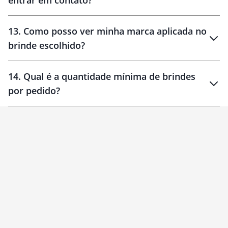
entrar em contato?
30 dias
90 dias
localizados
13
.
Como posso ver minha marca aplicada no
brinde escolhido?
14
.
Qual é a quantidade mínima de brindes
por pedido?
brinde
Personalizado
1 unidade