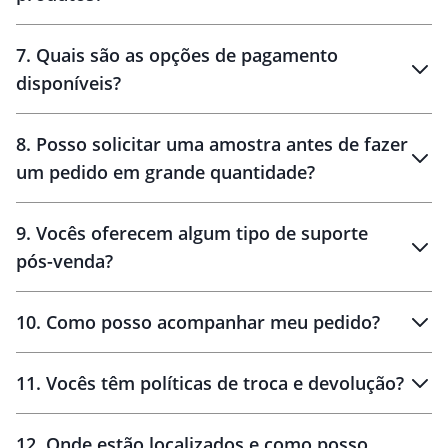
7
.
Quais são as opções de pagamento
disponíveis?
10 dias
brinde
48 horas
8
.
Posso solicitar uma amostra antes de fazer
um pedido em grande quantidade?
amostras
9
.
Vocês oferecem algum tipo de suporte
pós-venda?
amostras
10
.
Como posso acompanhar meu pedido?
11
.
Vocês têm políticas de troca e devolução?
12
.
Onde estão localizados e como posso