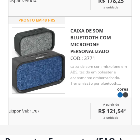
R$ 178,25
Disponível:
414
a unidade
PRONTO EM 48 HRS
CAIXA DE SOM
BLUETOOTH COM
MICROFONE
PERSONALIZADO
COD.:
3771
caixa de som com microfone em
ABS, tecido em poliéster e
acabamento emborrachado.
Transmissão por bluetooth,
ligação stereo 3,5 mm e leitor de
cores
cartões TF. Potência de 3W/4O.
Função para atender chamadas,
A partir de
controle de volume, conexão à
R$ 121,54
*
Disponível:
1.707
playlist do dispositivo móvel e
rádio FM. Incluso cabo USB para
a unidade
carregar