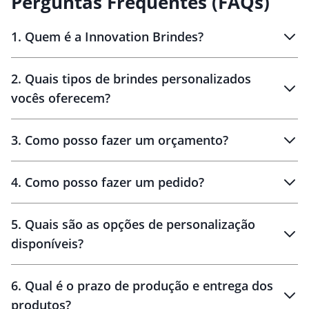
Perguntas Frequentes (FAQs)
1
.
Quem é a Innovation Brindes?
Innovation Brindes
2
.
Quais tipos de brindes personalizados
Brindes
personalizados
vocês oferecem?
3
.
Como posso fazer um orçamento?
personalizados
4
.
Como posso fazer um pedido?
brinde
5
.
Quais são as opções de personalização
personalização
disponíveis?
amostra virtual
personalização
6
.
Qual é o prazo de produção e entrega dos
produtos?