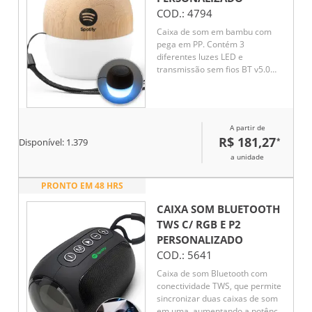
COD.:
4794
Caixa de som em bambu com
pega em PP. Contém 3
diferentes luzes LED e
transmissão sem fios BT v5.0
para se conectar ao seu
dispositivo móvel. Possui uma
potência de 3W, capacidade até
300 mAh e autonomia
A partir de
aproximada de 2 horas.
R$ 181,27
*
Disponível:
1.379
a unidade
PRONTO EM 48 HRS
CAIXA SOM BLUETOOTH
TWS C/ RGB E P2
PERSONALIZADO
COD.:
5641
Caixa de som Bluetooth com
conectividade TWS, que permite
sincronizar duas caixas de som
em uma, aumentando a potência