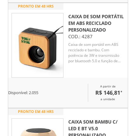
PRONTO EM 48 HRS
CAIXA DE SOM PORTÁTIL
EM ABS RECICLADO
PERSONALIZADO
COD.:
4287
Caixa de som portátil em ABS
reciclado e bambu. Com
potência de 3W e transmissão
por bluetooth 5.0 e função de
rádio. Tempo de reprodução até
4h com uma bateria de 500 mAh.
A partir de
R$ 146,81
*
Disponível:
2.055
a unidade
PRONTO EM 48 HRS
CAIXA SOM BAMBU C/
LED E BT V5.0
PERSONALIZADO