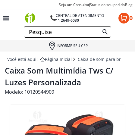
Seja um Consultor
Status do seu pedido
Blog
CENTRAL DE ATENDIMENTO
0
11 2649-6030
INFORME SEU CEP
Você está aqui:
Página Inicial
Caixa de som para brindes
Caixa Som Multimídia Tws C/
Luzes Personalizada
Modelo:
10120544909