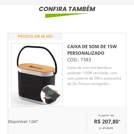
PRONTO EM 48 HRS
CAIXA DE SOM DE 15W
PERSONALIZADO
COD.:
7383
Caixa de som em bambu e
poliéster 100% reciclado, com
som potente de 5W e autonomia
de 2h. Possui carregador
wireless super-rápido de 15W no
topo, ideal para quem busca
praticidade e sustentabilidade.
Conexão BT 5.3, compatível com
smartphones com carregamento
A partir de
sem fio. Acompanha cabo USB-
R$ 207,80
*
C. Um brinde moderno, útil e
Disponível:
1.047
com apelo ecológico.
a unidade