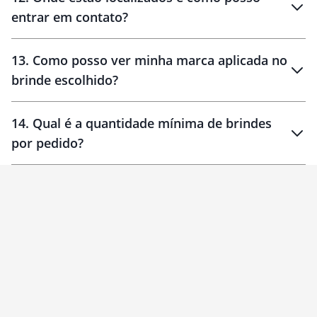
entrar em contato?
30 dias
90 dias
localizados
13
.
Como posso ver minha marca aplicada no
brinde escolhido?
14
.
Qual é a quantidade mínima de brindes
por pedido?
brinde
Personalizado
1 unidade