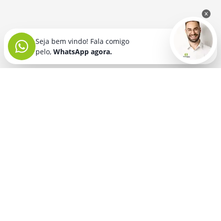
Seja bem vindo! Fala comigo
pelo,
WhatsApp agora.
Seja bem vindo! Fala comigo
pelo,
WhatsApp agora.
BRINDES PERSONALIZADOS
SEGMENTOS
Acessórios De
Guarda Chuva E
Academia para brindes
Celular E Tablet
Guarda Sol
para
Advocacia para brindes
para brindes
brindes
Automotivo para brindes
Acessórios
Kit Churrasco
Técnologicos
para brindes
Churrascaria para brindes
para brindes
Kit Executivo
Corporativo para brindes