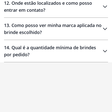
12
.
Onde estão localizados e como posso
entrar em contato?
30 dias
90 dias
localizados
13
.
Como posso ver minha marca aplicada no
brinde escolhido?
14
.
Qual é a quantidade mínima de brindes
por pedido?
brinde
Personalizado
1 unidade