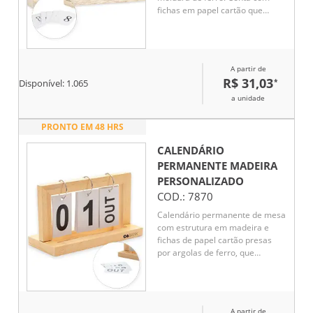
fichas em papel cartão que
permitem montar a data,
trazendo o dia em números e o
mês e os dias da semana em
versões abreviadas.
A partir de
R$ 31,03
*
Disponível:
1.065
a unidade
PRONTO EM 48 HRS
CALENDÁRIO
PERMANENTE MADEIRA
PERSONALIZADO
COD.:
7870
Calendário permanente de mesa
com estrutura em madeira e
fichas de papel cartão presas
por argolas de ferro, que
permitem organizar os dias em
números e os meses em versões
abreviadas. Acompanha chave
Phillips pequena e dois
A partir de