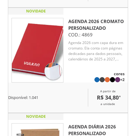
NOVIDADE
AGENDA 2026 CROMATO
PERSONALIZADO
COD.:
4869
Agenda 2026 com capa dura em
cromato. Ela conta com páginas
dedicadas para dados pessoais,
calendários de 2025 a 2027,
orçamentos pessoais,
planejamento mensal, espaço
cores
para anotações diárias e lista de
+2
contatos e aniversários.
A partir de
R$ 34,80
*
Disponível:
1.041
a unidade
NOVIDADE
AGENDA DIÁRIA 2026
PERSONALIZADO