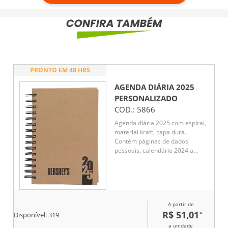
PRONTO EM 48 HRS
AGENDA DIÁRIA 2025
PERSONALIZADO
COD.:
5866
Agenda diária 2025 com espiral,
material kraft, capa dura.
Contém páginas de dados
pessoais, calendário 2024 a
2025, orçamento pessoal,
anotações, mapa do Brasil,
mapa da América do Sul, mapa
da América do Norte, mapa
Mundi, mapa da Europa, mapa
A partir de
da África, mapa da Ásia, índice
R$ 51,01
*
telefônico e planejamento.
Disponível:
319
a unidade