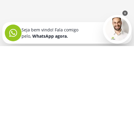
Seja bem vindo! Fala comigo
pelo,
WhatsApp agora.
Seja bem vindo! Fala comigo
pelo,
WhatsApp agora.
BRINDES PERSONALIZADOS
SEGMENTOS
Acessórios De
Guarda Chuva E
Academia para brindes
Celular E Tablet
Guarda Sol
para
Advocacia para brindes
para brindes
brindes
Automotivo para brindes
Acessórios
Kit Churrasco
Técnologicos
para brindes
Churrascaria para brindes