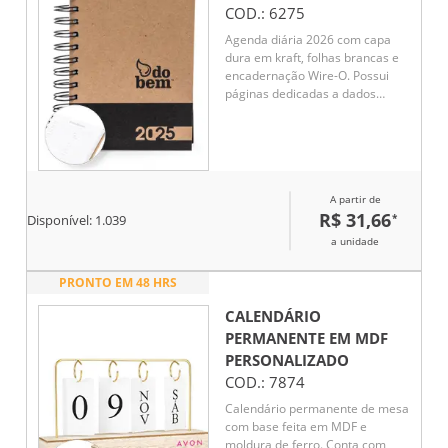
COD.:
6275
Agenda diária 2026 com capa
dura em kraft, folhas brancas e
encadernação Wire-O. Possui
páginas dedicadas a dados
pessoais, calendários de 2025
até 2027, orçamento pessoal,
planejamento mensal, anotações
diárias lista de contatos e
aniversários do mês.
A partir de
R$ 31,66
*
Disponível:
1.039
a unidade
PRONTO EM 48 HRS
CALENDÁRIO
PERMANENTE EM MDF
PERSONALIZADO
COD.:
7874
Calendário permanente de mesa
com base feita em MDF e
moldura de ferro. Conta com