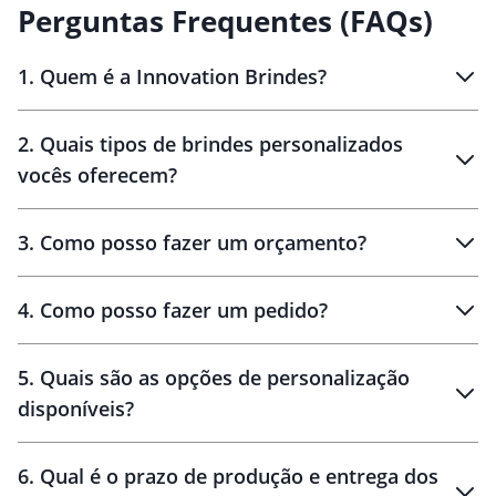
Perguntas Frequentes (FAQs)
prateleiras e outros espaços
abertos.
1
.
Quem é a Innovation Brindes?
Innovation Brindes
2
.
Quais tipos de brindes personalizados
Brindes
personalizados
vocês oferecem?
3
.
Como posso fazer um orçamento?
personalizados
4
.
Como posso fazer um pedido?
brinde
5
.
Quais são as opções de personalização
personalização
disponíveis?
amostra virtual
personalização
6
.
Qual é o prazo de produção e entrega dos