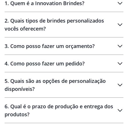
1
.
Quem é a Innovation Brindes?
Innovation Brindes
2
.
Quais tipos de brindes personalizados
Brindes
personalizados
vocês oferecem?
3
.
Como posso fazer um orçamento?
personalizados
4
.
Como posso fazer um pedido?
brinde
5
.
Quais são as opções de personalização
personalização
disponíveis?
amostra virtual
personalização
6
.
Qual é o prazo de produção e entrega dos
produtos?