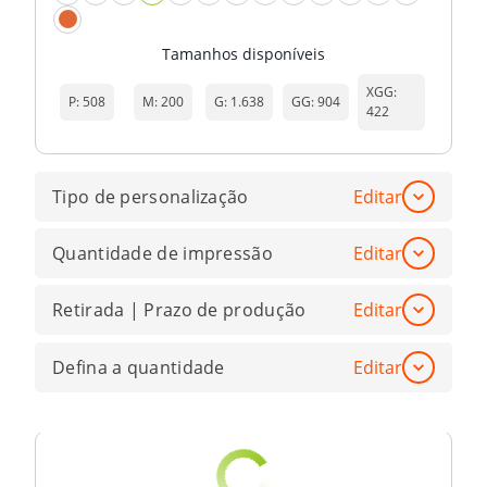
Tamanhos disponíveis
XGG
:
P
:
508
M
:
200
G
:
1.638
GG
:
904
422
Tipo de personalização
Editar
Quantidade de impressão
Editar
Retirada | Prazo de produção
Editar
Defina a quantidade
Editar