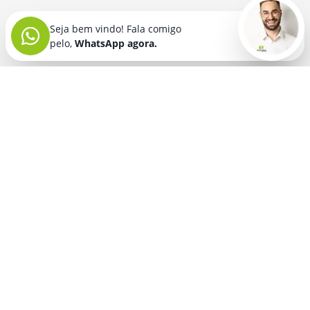
Seja bem vindo! Fala comigo
pelo,
WhatsApp agora.
Seja bem vindo! Fala comigo
pelo,
WhatsApp agora.
BRINDES PERSONALIZADOS
SEGMENTOS
Acessórios De
Guarda Chuva E
Academia para brindes
Celular E Tablet
Guarda Sol
para
Advocacia para brindes
para brindes
brindes
Automotivo para brindes
Acessórios
Kit Churrasco
Técnologicos
para brindes
Churrascaria para brindes
para brindes
Kit Executivo
Corporativo para brindes
Agendas E
para brindes
Calendários
Dia da Mulher para brindes
Kit Queijo E Kit
para brindes
Pizza
para
Dia das Criancas para brindes