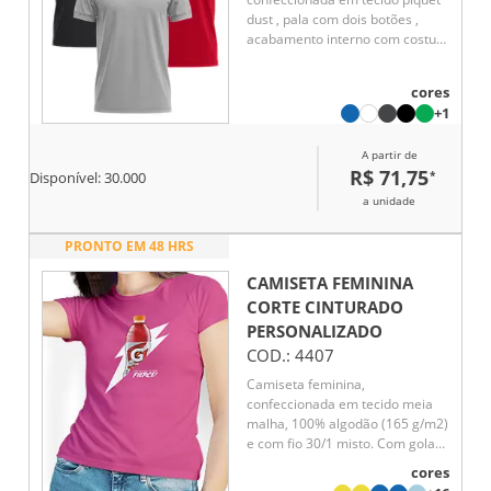
dust , pala com dois botões ,
acabamento interno com costura
ombro a ombro , mangas curtas
com punho .
cores
+1
A partir de
R$ 71,75
*
Disponível:
30.000
a unidade
PRONTO EM 48 HRS
CAMISETA FEMININA
CORTE CINTURADO
PERSONALIZADO
COD.:
4407
Camiseta feminina,
confeccionada em tecido meia
malha, 100% algodão (165 g/m2)
e com fio 30/1 misto. Com gola
em ribana 1 X1 com fita de
cores
reforço e com costura dupla nas