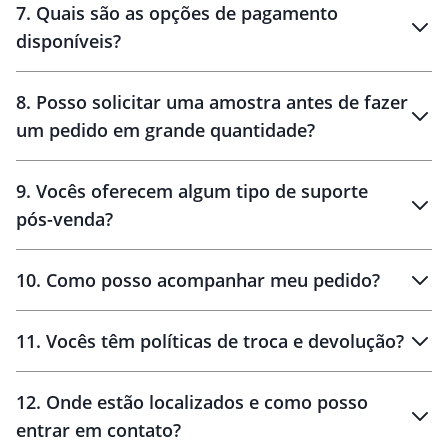
7
.
Quais são as opções de pagamento
disponíveis?
10 dias
brinde
48 horas
8
.
Posso solicitar uma amostra antes de fazer
um pedido em grande quantidade?
amostras
9
.
Vocês oferecem algum tipo de suporte
pós-venda?
amostras
10
.
Como posso acompanhar meu pedido?
11
.
Vocês têm políticas de troca e devolução?
12
.
Onde estão localizados e como posso
entrar em contato?
30 dias
90 dias