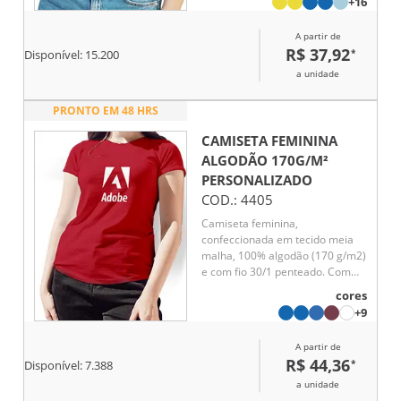
+16
mangas, barra de fundo e
laterais. Tamanhos: P, M, G e
A partir de
GG.
R$ 37,92
*
Disponível:
15.200
a unidade
PRONTO EM 48 HRS
CAMISETA FEMININA
ALGODÃO 170G/M²
PERSONALIZADO
COD.:
4405
Camiseta feminina,
confeccionada em tecido meia
malha, 100% algodão (170 g/m2)
e com fio 30/1 penteado. Com
gola em ribana 1,5X1,5 com fita
cores
de reforço e com costura dupla
+9
nas mangas, barra de fundo e
laterais. Tamanhos: P, M, G, GG
A partir de
e XGG.
R$ 44,36
*
Disponível:
7.388
a unidade