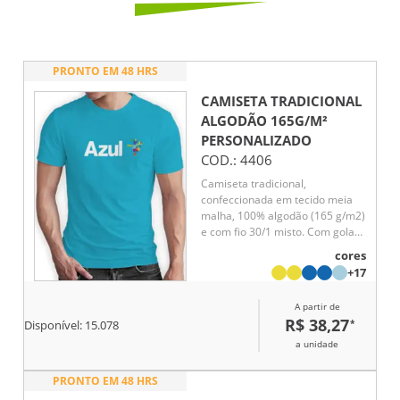
PRONTO EM 48 HRS
CAMISETA TRADICIONAL
ALGODÃO 165G/M²
PERSONALIZADO
COD.:
4406
Camiseta tradicional,
confeccionada em tecido meia
malha, 100% algodão (165 g/m2)
e com fio 30/1 misto. Com gola
em ribana 1,5X1,5 com fita de
cores
reforço e com costura dupla nas
+17
mangas, barra de fundo e
laterais. Tamanhos: P, M, G, GG
A partir de
e XGG.
R$ 38,27
*
Disponível:
15.078
a unidade
PRONTO EM 48 HRS