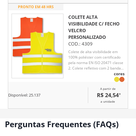
PRONTO EM 48 HRS
COLETE ALTA
VISIBILIDADE C/ FECHO
VELCRO
PERSONALIZADO
COD.:
4309
Colete de alta visibilidade em
100% poliéster com certificado
pela norma EN ISO 20471 classe
2. Colete refletivo com 2 bandas
refletoras horizontais e abertura
cores
frontal com fecho de velcro
A partir de
R$ 24,54
*
Disponível:
25.137
a unidade
Perguntas Frequentes (FAQs)