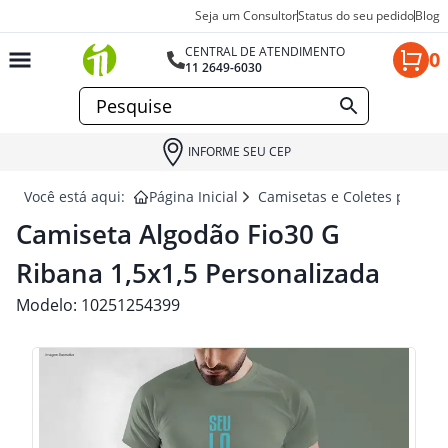
Seja um Consultor
Status do seu pedido
Blog
CENTRAL DE ATENDIMENTO
0
11 2649-6030
INFORME SEU CEP
Você está aqui:
Página Inicial
Camisetas e Coletes para br
Camiseta Algodão Fio30 G
Ribana 1,5x1,5 Personalizada
Modelo:
10251254399