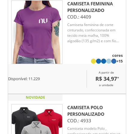
CAMISETA FEMININA
PERSONALIZADO
COD.:
4409
Camiseta feminina de corte
cinturado, confeccionada em
tecido meia malha, 100%
algodão (135 g/m2) e com fio
30/1 misto. Com gola em ribana
1 X1 com fita de reforço e com
cores
costura dupla nas mangas, barra
+15
de fundo e laterais. Tamanhos: P,
M, G e GG.
A partir de
R$ 34,97
*
Disponível:
11.229
a unidade
NOVIDADE
CAMISETA POLO
PERSONALIZADO
COD.:
4933
Camiseta modelo Polo ,
confeccionada em tecido piquet