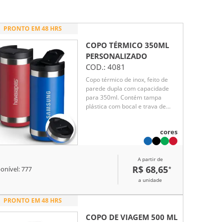
PRONTO EM 48 HRS
COPO TÉRMICO 350ML
PERSONALIZADO
COD.:
4081
Copo térmico de inox, feito de
parede dupla com capacidade
para 350ml. Contém tampa
plástica com bocal e trava de
segurança.
cores
A partir de
R$ 68,65
*
onível:
777
a unidade
PRONTO EM 48 HRS
COPO DE VIAGEM 500 ML