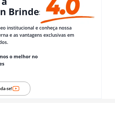
 a
n Brindes
deo institucional e conheça nossa
rna e as vantagens exclusivas em
dos.
mos o melhor no
es
nda-se!