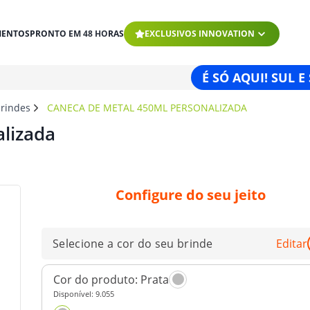
MENTOS
PRONTO EM 48 HORAS
EXCLUSIVOS INNOVATION
É SÓ AQUI! SUL E
brindes
CANECA DE METAL 450ML PERSONALIZADA
lizada
Configure do seu jeito
Selecione a cor do seu brinde
Editar
Cor do produto:
Prata
Disponível:
9.055