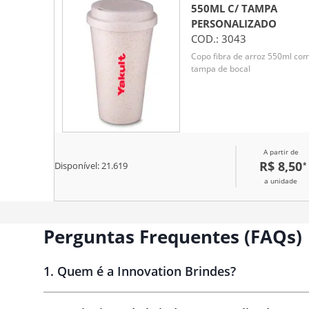
550ML C/ TAMPA
PERSONALIZADO
COD.:
3043
Copo fibra de arroz 550ml co
tampa de bocal
A partir de
R$ 8,50
*
Disponível:
21.619
a unidade
Perguntas Frequentes (FAQs)
1
.
Quem é a Innovation Brindes?
Innovation Brindes