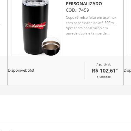
PERSONALIZADO
COD.:
7459
Copo térmico feito em aço inox
com capacidade de até 590ml.
m
Apresenta construção em
parede dupla e tampa de
plástico com vedação a vácuo e
bocal com trava de segurança,
ajudando a manter a
temperatura de líquidos
conservada por mais tempo.
A partir de
Além disso, conta ainda com
R$ 102,61
*
base emborrachada
Disponível:
563
Disp
antiderrapante.
a unidade
Brindes
personalizados