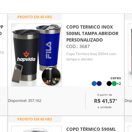
PRONTO EM 48 HRS
PP
COPO TERMICO INOX
O
500ML TAMPA ABRIDOR
PERSONALIZADO
COD.:
3687
510
Copo Térmico Inox 500ml com
tampa e abridor.
cores
+2
A partir de
R$ 41,57
*
*
Disponível:
357.162
Disp
a unidade
PRONTO EM 48 HRS
COPO TÉRMICO 590ML