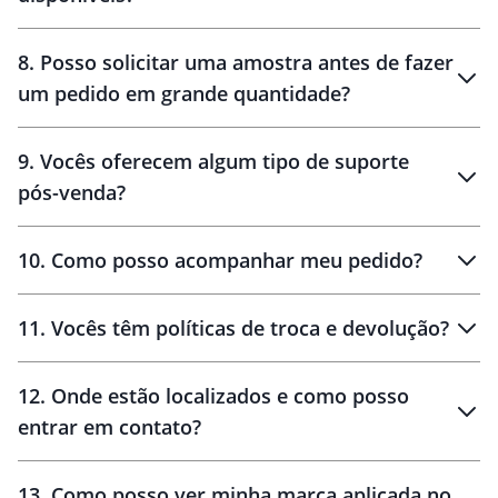
brinde
48 horas
8
.
Posso solicitar uma amostra antes de fazer
um pedido em grande quantidade?
amostras
9
.
Vocês oferecem algum tipo de suporte
pós-venda?
amostras
10
.
Como posso acompanhar meu pedido?
11
.
Vocês têm políticas de troca e devolução?
12
.
Onde estão localizados e como posso
entrar em contato?
30 dias
90 dias
localizados
13
.
Como posso ver minha marca aplicada no