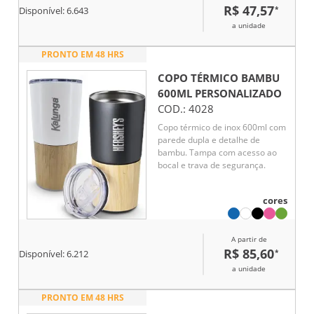
R$ 47,57
*
Disponível:
6.643
a unidade
PRONTO EM 48 HRS
COPO TÉRMICO BAMBU
600ML
PERSONALIZADO
COD.:
4028
Copo térmico de inox 600ml com
parede dupla e detalhe de
bambu. Tampa com acesso ao
bocal e trava de segurança.
cores
A partir de
R$ 85,60
*
Disponível:
6.212
a unidade
PRONTO EM 48 HRS