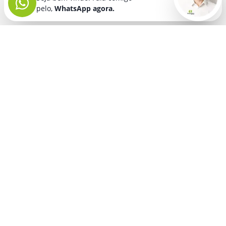
pelo,
WhatsApp agora.
Seja bem vindo! Fala comigo
pelo,
WhatsApp agora.
BRINDES PERSONALIZADOS
SEGMENTOS
Acessórios De
Guarda Chuva E
Academia para brindes
Celular E Tablet
Guarda Sol
para
Advocacia para brindes
para brindes
brindes
Automotivo para brindes
Acessórios
Kit Churrasco
Técnologicos
para brindes
Churrascaria para brindes
para brindes
Kit Executivo
Corporativo para brindes
Agendas E
para brindes
Calendários
Dia da Mulher para brindes
Kit Queijo E Kit
para brindes
Pizza
para
Dia das Criancas para brindes
Beleza &
brindes
Dia das Maes para brindes
Autocuidado
Kit Vinho
para
para brindes
Dia do Trabalho para brindes
brindes