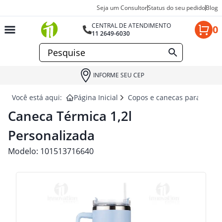
Seja um Consultor
Status do seu pedido
Blog
CENTRAL DE ATENDIMENTO
0
11 2649-6030
INFORME SEU CEP
Você está aqui:
Página Inicial
Copos e canecas para brind
Caneca Térmica 1,2l
Personalizada
Modelo:
101513716640