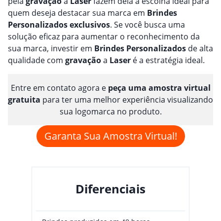
pela
gravação
a
Laser
fazem dela a escolha ideal para
quem deseja destacar sua marca em
Brindes
Personalizado
s
exclusivos
. Se você busca uma
solução eficaz para aumentar o reconhecimento da
sua marca, investir em
Brindes
Personalizado
s
de alta
qualidade com
gravação
a
Laser
é a estratégia ideal.
Entre em contato agora e
peça uma amostra virtual
gratuita
para ter uma melhor experiência visualizando
sua logomarca no produto.
Garanta Sua Amostra Virtual!
Diferenciais