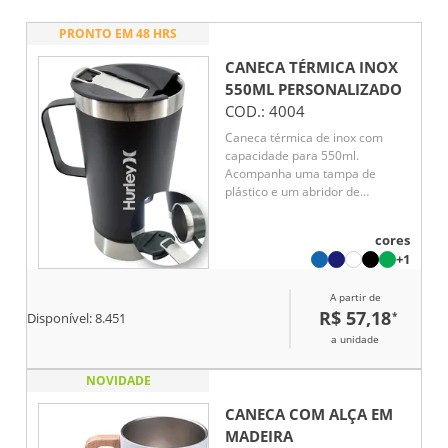
PRONTO EM 48 HRS
CANECA TÉRMICA INOX
550ML
PERSONALIZADO
COD.:
4004
Caneca térmica de inox com
capacidade para 550ml.
Acompanha uma tampa de
plástico e um abridor de
garrafas. O abridor fica preso
em um encaixe existente na
cores
tampa, porém é removível.
+1
A partir de
R$ 57,18
*
Disponível:
8.451
a unidade
NOVIDADE
CANECA COM ALÇA EM
MADEIRA