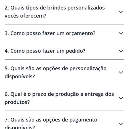
Innovation Brindes
2
.
Quais tipos de brindes personalizados
Brindes
personalizados
vocês oferecem?
3
.
Como posso fazer um orçamento?
personalizados
4
.
Como posso fazer um pedido?
brinde
5
.
Quais são as opções de personalização
personalização
disponíveis?
amostra virtual
personalização
6
.
Qual é o prazo de produção e entrega dos
produtos?
7
.
Quais são as opções de pagamento
disponíveis?
10 dias