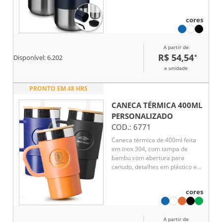
cores
A partir de
R$ 54,54
*
Disponível:
6.202
a unidade
PRONTO EM 48 HRS
CANECA TÉRMICA 400ML
PERSONALIZADO
COD.:
6771
Caneca térmica de 400ml feita
em inox 304, com tampa de
bambu com abertura para
canudo, detalhes em plástico e
base antiderrapante.
Acompanha canudo reutilizável e
cores
mantém a bebida na
temperatura ideal, seja quente
ou fria, com praticidade e
A partir de
resistência para o dia a dia.