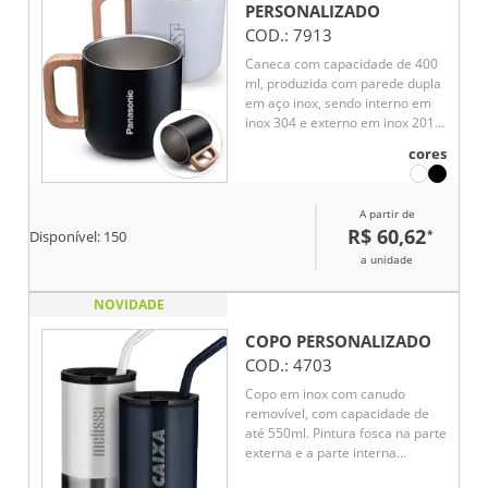
PERSONALIZADO
COD.:
7913
Caneca com capacidade de 400
ml, produzida com parede dupla
em aço inox, sendo interno em
inox 304 e externo em inox 201,
garantindo melhor conservação
cores
térmica. Possui alça em madeira,
que agrega charme e conforto
ao manuseio. Um brinde
A partir de
corporativo sofisticado, funcional
R$ 60,62
*
Disponível:
150
e ideal para valorizar a marca no
dia a dia.
a unidade
NOVIDADE
COPO
PERSONALIZADO
COD.:
4703
Copo em inox com canudo
removível, com capacidade de
até 550ml. Pintura fosca na parte
externa e a parte interna
revestida com plástico PP.