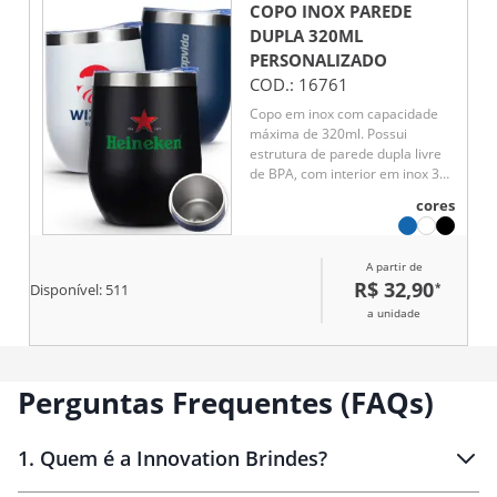
COPO INOX PAREDE
DUPLA 320ML
PERSONALIZADO
COD.:
16761
Copo em inox com capacidade
máxima de 320ml. Possui
estrutura de parede dupla livre
de BPA, com interior em inox 304
e exterior em inox 201 com
cores
pintura eletrostática. Conta com
tampa de pressão em plástico
com protetor deslizante para o
A partir de
bocal e anel de vedação em
R$ 32,90
*
Disponível:
511
silicone.
a unidade
Perguntas Frequentes (FAQs)
1
.
Quem é a Innovation Brindes?