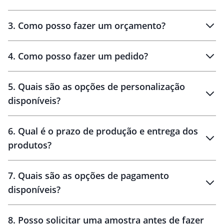
3
.
Como posso fazer um orçamento?
personalizados
4
.
Como posso fazer um pedido?
brinde
5
.
Quais são as opções de personalização
personalização
disponíveis?
amostra virtual
personalização
6
.
Qual é o prazo de produção e entrega dos
produtos?
7
.
Quais são as opções de pagamento
disponíveis?
10 dias
brinde
48 horas
8
.
Posso solicitar uma amostra antes de fazer