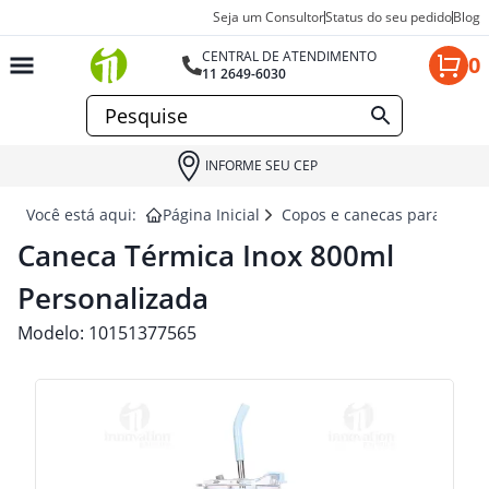
Seja um Consultor
Status do seu pedido
Blog
CENTRAL DE ATENDIMENTO
0
11 2649-6030
INFORME SEU CEP
Você está aqui:
Página Inicial
Copos e canecas para brind
Caneca Térmica Inox 800ml
Personalizada
Modelo:
10151377565