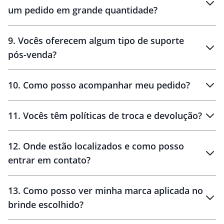
um pedido em grande quantidade?
amostras
9
.
Vocês oferecem algum tipo de suporte
pós-venda?
amostras
10
.
Como posso acompanhar meu pedido?
11
.
Vocês têm políticas de troca e devolução?
12
.
Onde estão localizados e como posso
entrar em contato?
30 dias
90 dias
localizados
13
.
Como posso ver minha marca aplicada no
brinde escolhido?