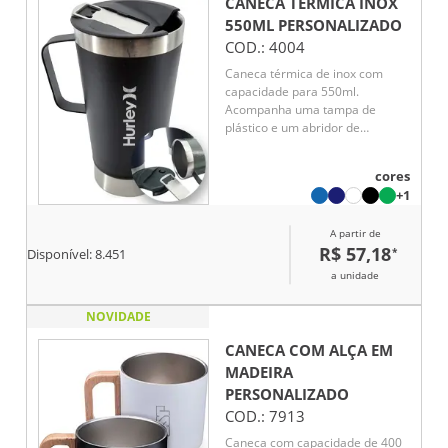
CANECA TÉRMICA INOX
550ML
PERSONALIZADO
COD.:
4004
Caneca térmica de inox com
capacidade para 550ml.
Acompanha uma tampa de
plástico e um abridor de
garrafas. O abridor fica preso
em um encaixe existente na
cores
tampa, porém é removível.
+1
A partir de
R$ 57,18
*
Disponível:
8.451
a unidade
NOVIDADE
CANECA COM ALÇA EM
MADEIRA
PERSONALIZADO
COD.:
7913
Caneca com capacidade de 400