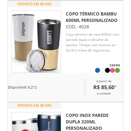
PRONTO EM 48 HRS
COPO TÉRMICO BAMBU
600ML
PERSONALIZADO
COD.:
4028
Copo térmico de inox 600ml com
parede dupla e detalhe de
bambu. Tampa com acesso ao
bocal e trava de segurança.
cores
A partir de
R$ 85,60
*
Disponível:
6.212
a unidade
PRONTO EM 48 HRS
COPO INOX PAREDE
DUPLA 320ML
PERSONALIZADO