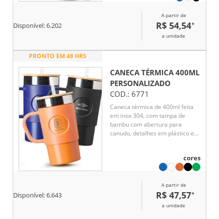
A partir de
R$ 54,54
*
Disponível:
6.202
a unidade
PRONTO EM 48 HRS
CANECA TÉRMICA 400ML
PERSONALIZADO
COD.:
6771
Caneca térmica de 400ml feita
em inox 304, com tampa de
bambu com abertura para
canudo, detalhes em plástico e
base antiderrapante.
Acompanha canudo reutilizável e
cores
mantém a bebida na
temperatura ideal, seja quente
ou fria, com praticidade e
A partir de
resistência para o dia a dia.
R$ 47,57
*
Disponível:
6.643
a unidade