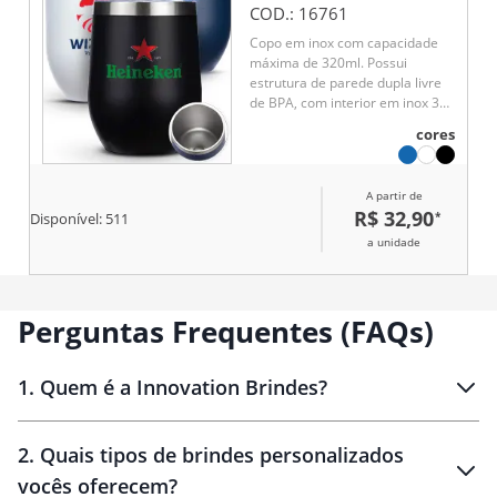
COD.:
16761
Copo em inox com capacidade
máxima de 320ml. Possui
estrutura de parede dupla livre
de BPA, com interior em inox 304
e exterior em inox 201 com
cores
pintura eletrostática. Conta com
tampa de pressão em plástico
com protetor deslizante para o
A partir de
bocal e anel de vedação em
R$ 32,90
*
Disponível:
511
silicone.
a unidade
Perguntas Frequentes (FAQs)
1
.
Quem é a Innovation Brindes?
Innovation Brindes
2
.
Quais tipos de brindes personalizados
Brindes
personalizados
vocês oferecem?