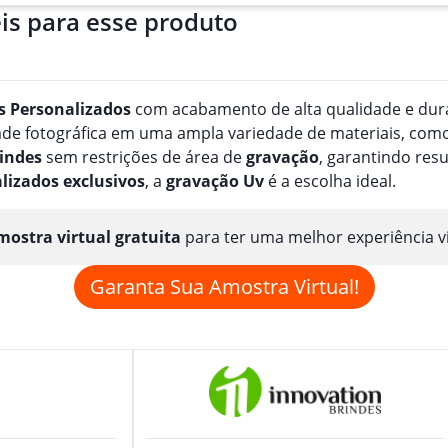
is para esse produto
s
Personalizado
s
com acabamento de alta qualidade e durab
e fotográfica em uma ampla variedade de materiais, como pa
indes
sem restrições de área de
gravação
, garantindo res
lizado
s
exclusivos
, a
gravação
Uv
é a escolha ideal.
ostra virtual gratuita
para ter uma melhor experiência v
Garanta Sua Amostra Virtual!