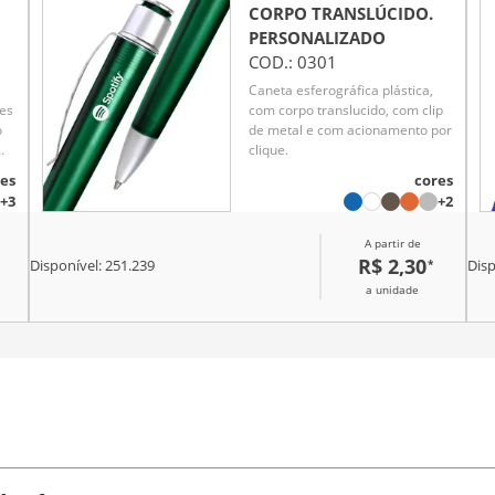
CORPO TRANSLÚCIDO.
PERSONALIZADO
COD.:
0301
Caneta esferográfica plástica,
hes
com corpo translucido, com clip
o
de metal e com acionamento por
om
clique.
r
es
cores
+3
+2
A partir de
R$ 2,30
*
Disponível:
251.239
Disp
a unidade
Brindes
personalizados