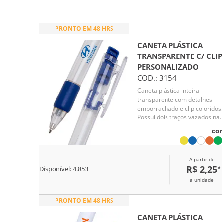
PRONTO EM 48 HRS
CANETA PLÁSTICA
TRANSPARENTE C/ CLIP
PERSONALIZADO
COD.:
3154
Caneta plástica inteira
transparente com detalhes
emborrachado e clip coloridos
Possui dois traços vazados na
parte superior e acionador co
cor
detalhes em relevo. Aciona po
clique, para destravar bastar
pressionar o clip.
A partir de
R$ 2,25
*
Disponível:
4.853
a unidade
PRONTO EM 48 HRS
CANETA PLÁSTICA