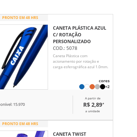
PRONTO EM 48 HRS
CANETA PLÁSTICA AZUL
C/ ROTAÇÃO
PERSONALIZADO
COD.:
5078
Caneta Plástica com
acionamento por rotação e
carga esferográfica azul 1.0mm.
cores
+2
A partir de
R$ 2,89
*
onível:
15.970
a unidade
PRONTO EM 48 HRS
CANETA TWIST