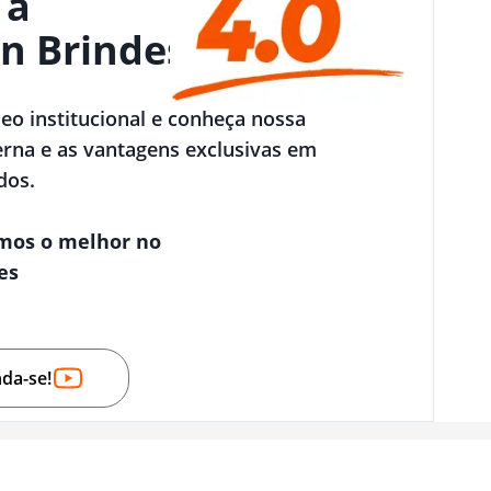
 a
n Brindes
deo institucional e conheça nossa
rna e as vantagens exclusivas em
dos.
mos o melhor no
es
nda-se!