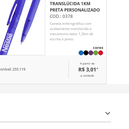
TRANSLÚCIDA 1KM
PRETA
PERSONALIZADO
COD.:
0378
Caneta esferográfica com
acabamento translúcido e
mecanismo twist. 1,5km de
escrita à preto.
cores
A partir de
R$ 3,01
*
onível:
255.119
a unidade