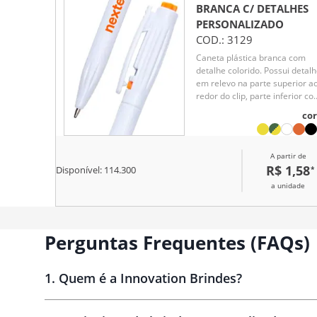
BRANCA C/ DETALHES
PERSONALIZADO
COD.:
3129
Caneta plástica branca com
detalhe colorido. Possui detal
em relevo na parte superior a
redor do clip, parte inferior c
detalhes em relevo. Aciona po
cor
clique e para destravar basta
apertar a parte inferior do clip.
A partir de
R$ 1,58
*
Disponível:
114.300
a unidade
Perguntas Frequentes (FAQs)
1
.
Quem é a Innovation Brindes?
Innovation Brindes