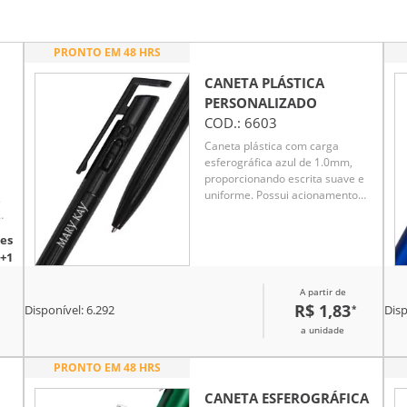
PRONTO EM 48 HRS
CANETA PLÁSTICA
PERSONALIZADO
COD.:
6603
Caneta plástica com carga
esferográfica azul de 1.0mm,
proporcionando escrita suave e
uniforme. Possui acionamento
.
por clique, garantindo
praticidade e agilidade no uso
m
es
diário. Leve e ergonômica,
r
+1
oferece conforto mesmo em
longos períodos de escrita. Seu
A partir de
design moderno e funcional a
R$ 1,83
*
torna ideal para anotações,
Disponível:
6.292
Disp
estudos e trabalho. Perfeita para
a unidade
uso pessoal ou como brinde
promocional.
PRONTO EM 48 HRS
CANETA ESFEROGRÁFICA