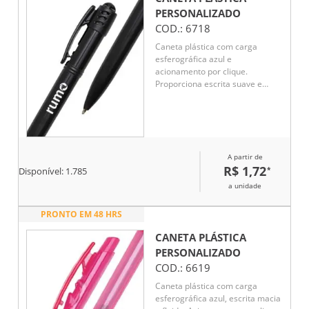
PERSONALIZADO
COD.:
6718
Caneta plástica com carga
esferográfica azul e
acionamento por clique.
Proporciona escrita suave e
prática no dia a dia. Leve,
funcional e ideal para uso em
escritórios, escolas ou atividades
cotidianas.
A partir de
R$ 1,72
*
Disponível:
1.785
a unidade
PRONTO EM 48 HRS
CANETA PLÁSTICA
PERSONALIZADO
COD.:
6619
Caneta plástica com carga
esferográfica azul, escrita macia