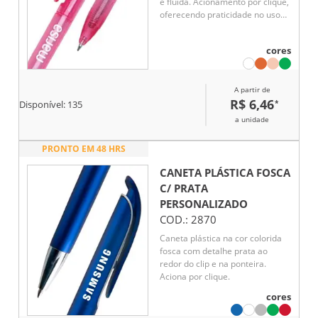
e fluida. Acionamento por clique,
oferecendo praticidade no uso
diário. Leve, resistente e ideal
para escolas, escritórios ou uso
cores
pessoal.
A partir de
R$ 6,46
*
Disponível:
135
a unidade
PRONTO EM 48 HRS
CANETA PLÁSTICA FOSCA
C/ PRATA
PERSONALIZADO
COD.:
2870
Caneta plástica na cor colorida
fosca com detalhe prata ao
redor do clip e na ponteira.
Aciona por clique.
cores