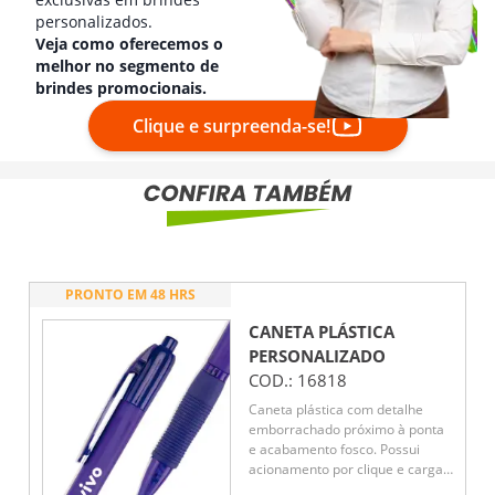
personalizados.
Veja como oferecemos o
melhor no segmento de
brindes promocionais.
Clique e surpreenda-se!
PRONTO EM 48 HRS
CANETA PLÁSTICA
PERSONALIZADO
COD.:
16818
Caneta plástica com detalhe
emborrachado próximo à ponta
e acabamento fosco. Possui
acionamento por clique e carga
esferográfica azul de 1.0mm.