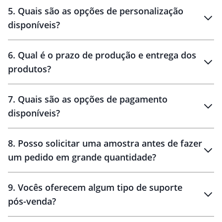
brinde
5
.
Quais são as opções de personalização
personalização
disponíveis?
amostra virtual
personalização
6
.
Qual é o prazo de produção e entrega dos
produtos?
7
.
Quais são as opções de pagamento
disponíveis?
10 dias
brinde
48 horas
8
.
Posso solicitar uma amostra antes de fazer
um pedido em grande quantidade?
amostras
9
.
Vocês oferecem algum tipo de suporte
pós-venda?