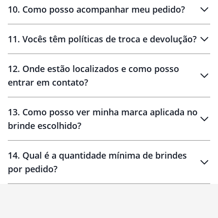
amostras
10
.
Como posso acompanhar meu pedido?
11
.
Vocês têm políticas de troca e devolução?
12
.
Onde estão localizados e como posso
entrar em contato?
30 dias
90 dias
localizados
13
.
Como posso ver minha marca aplicada no
brinde escolhido?
14
.
Qual é a quantidade mínima de brindes
por pedido?
brinde
Personalizado
1 unidade