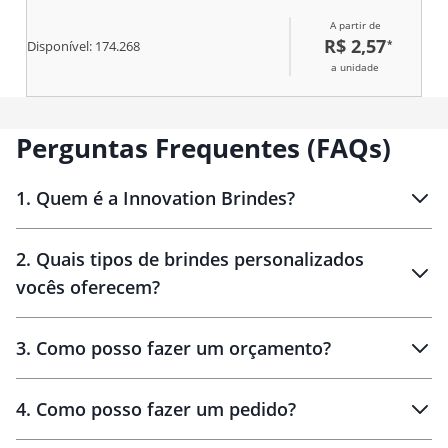
A partir de
R$ 2,57
*
Disponível:
174.268
a unidade
Perguntas Frequentes (FAQs)
1
.
Quem é a Innovation Brindes?
Innovation Brindes
2
.
Quais tipos de brindes personalizados
Brindes
personalizados
vocês oferecem?
3
.
Como posso fazer um orçamento?
personalizados
4
.
Como posso fazer um pedido?