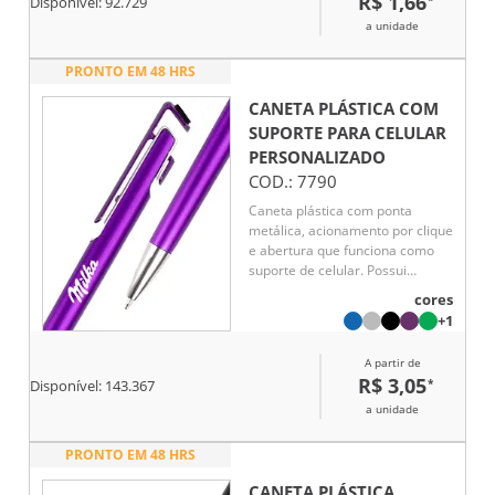
R$ 1,66
Disponível:
92.729
a unidade
PRONTO EM 48 HRS
CANETA PLÁSTICA COM
SUPORTE PARA CELULAR
PERSONALIZADO
COD.:
7790
Caneta plástica com ponta
metálica, acionamento por clique
e abertura que funciona como
suporte de celular. Possui
ponteira com revestimento em
cores
feltro para limpeza de telas e
+1
carga esferográfica azul de
1.0mm.
A partir de
R$ 3,05
*
Disponível:
143.367
a unidade
PRONTO EM 48 HRS
CANETA PLÁSTICA