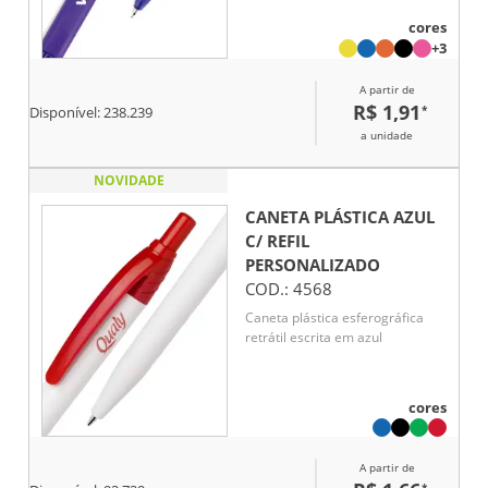
cores
+3
A partir de
R$ 1,91
*
Disponível:
238.239
a unidade
NOVIDADE
CANETA PLÁSTICA AZUL
C/ REFIL
PERSONALIZADO
COD.:
4568
Caneta plástica esferográfica
retrátil escrita em azul
cores
A partir de
*