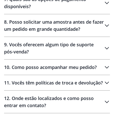
disponíveis?
10 dias
brinde
48 horas
8
.
Posso solicitar uma amostra antes de fazer
um pedido em grande quantidade?
amostras
9
.
Vocês oferecem algum tipo de suporte
pós-venda?
amostras
10
.
Como posso acompanhar meu pedido?
11
.
Vocês têm políticas de troca e devolução?
12
.
Onde estão localizados e como posso
entrar em contato?
30 dias
90 dias