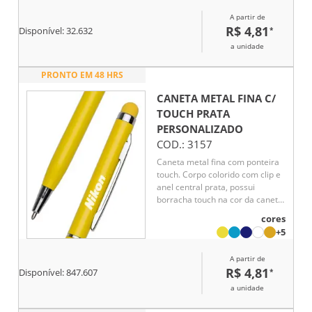
A partir de
R$ 4,81
*
Disponível:
32.632
a unidade
PRONTO EM 48 HRS
CANETA METAL FINA C/
TOUCH PRATA
PERSONALIZADO
COD.:
3157
Caneta metal fina com ponteira
touch. Corpo colorido com clip e
anel central prata, possui
borracha touch na cor da caneta.
Aciona por giro.
cores
+5
A partir de
R$ 4,81
*
Disponível:
847.607
a unidade