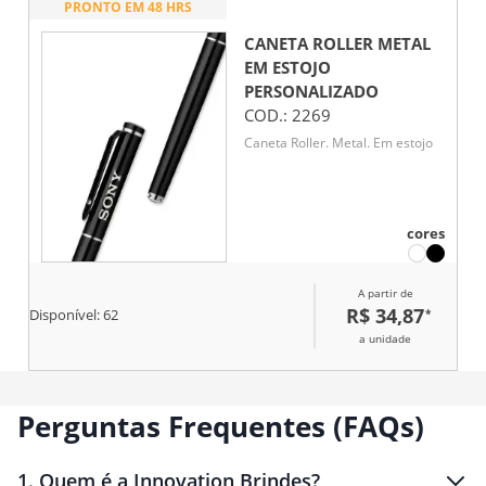
PRONTO EM 48 HRS
CANETA ROLLER METAL
EM ESTOJO
PERSONALIZADO
COD.:
2269
Caneta Roller. Metal. Em estojo
cores
A partir de
R$ 34,87
*
Disponível:
62
a unidade
Perguntas Frequentes (FAQs)
1
.
Quem é a Innovation Brindes?