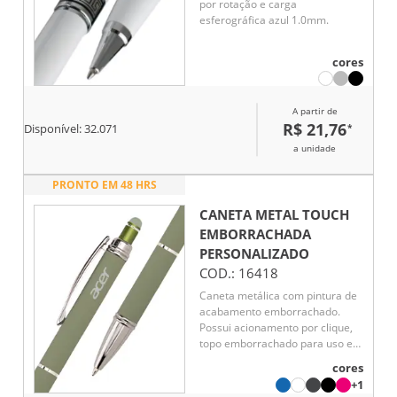
por rotação e carga
esferográfica azul 1.0mm.
cores
A partir de
R$ 21,76
*
Disponível:
32.071
a unidade
PRONTO EM 48 HRS
CANETA METAL TOUCH
EMBORRACHADA
PERSONALIZADO
COD.:
16418
Caneta metálica com pintura de
acabamento emborrachado.
Possui acionamento por clique,
topo emborrachado para uso em
dispositivos com telas sensíveis
cores
ao toque e carga esferográfica
+1
azul de 1,0 mm.