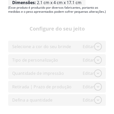
Dimensões:
2.1 cm x 4 cm x 17.1 cm
(Esse produto é produzido por diversos fabricantes, portanto as
medidas e o peso apresentados podem sofrer pequenas alterações.)
Configure do seu jeito
Selecione a cor do seu brinde
Editar
Tipo de personalização
Editar
Quantidade de impressão
Editar
Retirada | Prazo de produção
Editar
Defina a quantidade
Editar