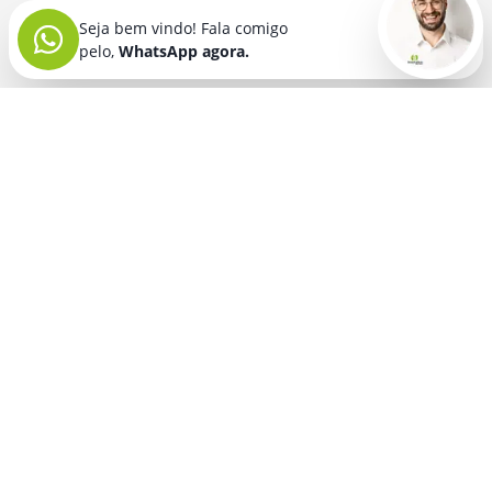
Seja bem vindo! Fala comigo
pelo,
WhatsApp agora.
Seja bem vindo! Fala comigo
pelo,
WhatsApp agora.
BRINDES PERSONALIZADOS
SEGMENTOS
Acessórios De
Guarda Chuva E
Academia para brindes
Celular E Tablet
Guarda Sol
para
Advocacia para brindes
para brindes
brindes
Automotivo para brindes
Acessórios
Kit Churrasco
Técnologicos
para brindes
Churrascaria para brindes
para brindes
Kit Executivo
Corporativo para brindes
Agendas E
para brindes
Calendários
Dia da Mulher para brindes
Kit Queijo E Kit
para brindes
Pizza
para
Dia das Criancas para brindes
Beleza &
brindes