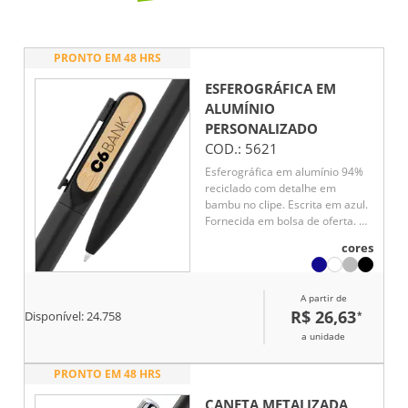
PRONTO EM 48 HRS
ESFEROGRÁFICA EM
ALUMÍNIO
PERSONALIZADO
COD.:
5621
Esferográfica em alumínio 94%
reciclado com detalhe em
bambu no clipe. Escrita em azul.
Fornecida em bolsa de oferta. A
cor e o resultado da impressão
cores
nos materiais naturais pode
variar entre produtos. ø12 x 140
mm | Bolsa: 40 x 155 mm
A partir de
R$ 26,63
*
Disponível:
24.758
a unidade
PRONTO EM 48 HRS
CANETA METALIZADA