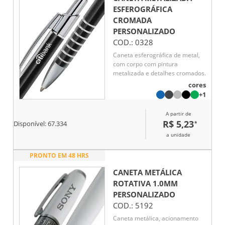
ESFEROGRÁFICA
CROMADA
PERSONALIZADO
COD.:
0328
Caneta esferográfica de metal,
com corpo com pintura
metalizada e detalhes cromados.
cores
+1
A partir de
R$ 5,23
*
Disponível:
67.334
a unidade
PRONTO EM 48 HRS
CANETA METÁLICA
ROTATIVA 1.0MM
PERSONALIZADO
COD.:
5192
Caneta metálica, acionamento