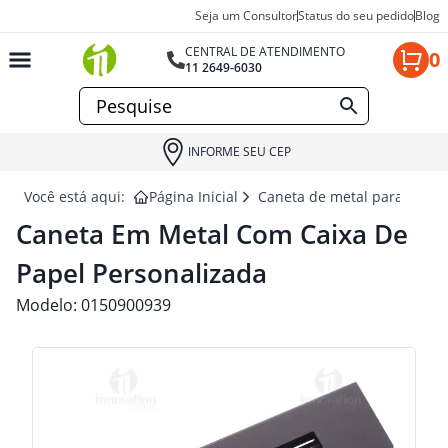
Seja um Consultor
Status do seu pedido
Blog
CENTRAL DE ATENDIMENTO
0
11 2649-6030
INFORME SEU CEP
Você está aqui:
Página Inicial
Caneta de metal para brind
Caneta Em Metal Com Caixa De
Papel Personalizada
Modelo:
0150900939