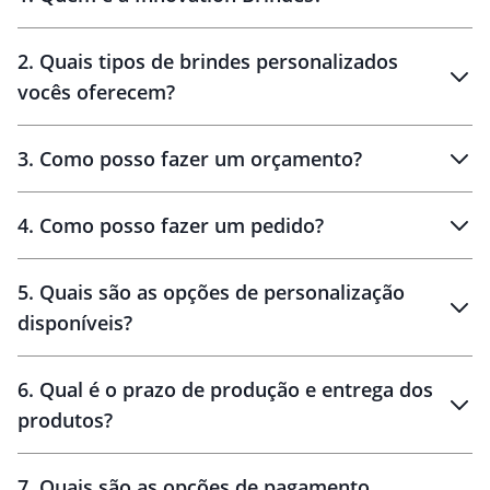
Innovation Brindes
2
.
Quais tipos de brindes personalizados
Brindes
personalizados
vocês oferecem?
3
.
Como posso fazer um orçamento?
personalizados
4
.
Como posso fazer um pedido?
brinde
5
.
Quais são as opções de personalização
personalização
disponíveis?
amostra virtual
personalização
6
.
Qual é o prazo de produção e entrega dos
produtos?
7
.
Quais são as opções de pagamento