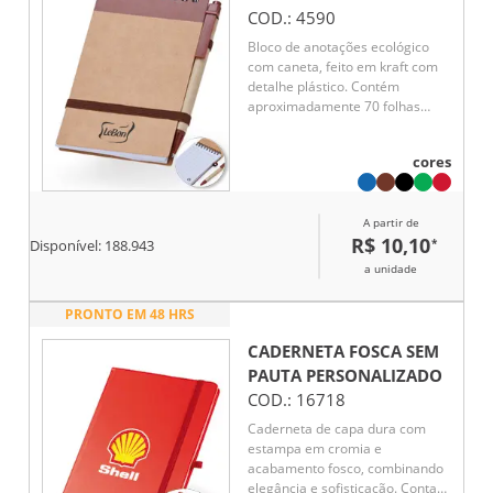
COD.:
4590
Bloco de anotações ecológico
com caneta, feito em kraft com
detalhe plástico. Contém
aproximadamente 70 folhas
brancas com pauta, porta caneta
elástico, elástico para lacre e
cores
acompanha caneta de papelão
com detalhes plásticos, carga
esferográfica azul 1.0mm e
A partir de
acionamento por clique.
R$ 10,10
*
Disponível:
188.943
a unidade
PRONTO EM 48 HRS
CADERNETA FOSCA SEM
PAUTA
PERSONALIZADO
COD.:
16718
Caderneta de capa dura com
estampa em cromia e
acabamento fosco, combinando
elegância e sofisticação. Conta