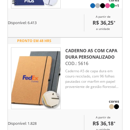
cores
para contatos. Design funcional
+1
e estrutura versátil, ideal para
uso diário.
A partir de
R$ 36,25
*
Disponível:
6.413
a unidade
PRONTO EM 48 HRS
CADERNO A5 COM CAPA
DURA
PERSONALIZADO
COD.:
5616
Caderno A5 de capa dura em
couro reciclado, com 96 folhas
pautadas cor marfim em papel
proveniente de gestão florestal
sustentável. Suporte para
esferográfica (não inclusa),
cores
elástico e fita separadora em
preto. Contém bolso interior.
Fornecido em envelope preto de
A partir de
cartão. 140 x 210 mm
R$ 36,18
*
Disponível:
1.828
a unidade