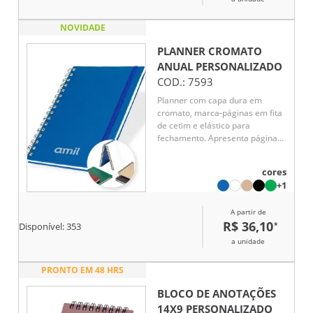
NOVIDADE
PLANNER CROMATO
ANUAL
PERSONALIZADO
COD.:
7593
Planner com capa dura em
cromato, marca-páginas em fita
de cetim e elástico para
fechamento. Apresenta páginas
dedicadas a dados pessoais,
calendários de 2025 a 2027 e
cores
espaços para anotações diárias
+1
e semanais durante todo o ano.
A partir de
R$ 36,10
*
Disponível:
353
a unidade
PRONTO EM 48 HRS
BLOCO DE ANOTAÇÕES
14X9
PERSONALIZADO