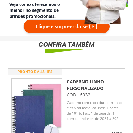
Veja como oferecemos o
melhor no segmento de
brindes promocionais.
Clique e surpreenda-se!
PRONTO EM 48 HRS
CADERNO LINHO
PERSONALIZADO
COD.:
6932
Caderno com capa dura em linho
e espiral metálica. Possui cerca
de 101 folhas: 1 de guarda, 1
com calendários de 2024 a 2026,
6 para planejamento anual, 87
pautadas, 5 quadriculadas e 1