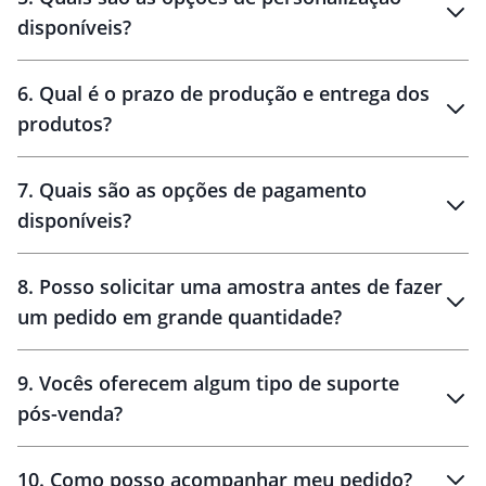
personalização
disponíveis?
amostra virtual
personalização
6
.
Qual é o prazo de produção e entrega dos
produtos?
7
.
Quais são as opções de pagamento
disponíveis?
10 dias
brinde
48 horas
8
.
Posso solicitar uma amostra antes de fazer
um pedido em grande quantidade?
amostras
9
.
Vocês oferecem algum tipo de suporte
pós-venda?
amostras
10
.
Como posso acompanhar meu pedido?