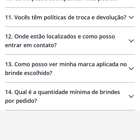
11
.
Vocês têm políticas de troca e devolução?
12
.
Onde estão localizados e como posso
entrar em contato?
30 dias
90 dias
localizados
13
.
Como posso ver minha marca aplicada no
brinde escolhido?
14
.
Qual é a quantidade mínima de brindes
por pedido?
brinde
Personalizado
1 unidade