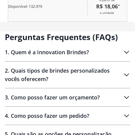
A partir de
R$ 18,06
*
Disponível:
132.979
a unidade
Perguntas Frequentes (FAQs)
1
.
Quem é a Innovation Brindes?
Innovation Brindes
2
.
Quais tipos de brindes personalizados
Brindes
personalizados
vocês oferecem?
3
.
Como posso fazer um orçamento?
personalizados
4
.
Como posso fazer um pedido?
brinde
5
.
Quais são as opções de personalização