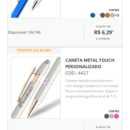
clique
cores
+3
A partir de
R$ 6,29
*
Disponível:
104.746
a unidade
PRONTO EM 48 HRS
CANETA METAL TOUCH
PERSONALIZADO
COD.:
4427
Caneta metálica touchscreen
com design moderno e funcional.
Possui acionamento por clique e
carga esferográfica azul de 1.0
mm, proporcionando escrita
suave e confortável no dia a dia.
cores
Conta ainda com ponteira
touchscreen, ideal para
utilização em smartphones e
A partir de
tablets sem contato direto com a