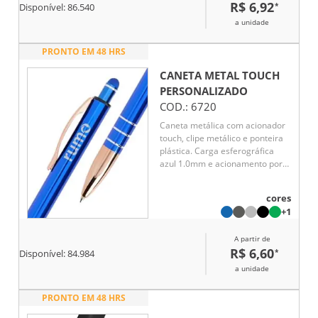
R$ 6,92
*
tela. Elegante e versátil, é uma
Disponível:
86.540
excelente opção de brinde
a unidade
corporativo para ações
promocionais, eventos e
PRONTO EM 48 HRS
divulgação de marcas.
CANETA METAL TOUCH
PERSONALIZADO
COD.:
6720
Caneta metálica com acionador
touch, clipe metálico e ponteira
plástica. Carga esferográfica
azul 1.0mm e acionamento por
clique.
cores
+1
A partir de
R$ 6,60
*
Disponível:
84.984
a unidade
PRONTO EM 48 HRS