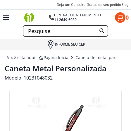
Seja um Consultor
Status do seu pedido
Blog
CENTRAL DE ATENDIMENTO
0
11 2649-6030
INFORME SEU CEP
Você está aqui:
Página Inicial
Caneta de metal para brind
Caneta Metal Personalizada
Modelo:
10231048032