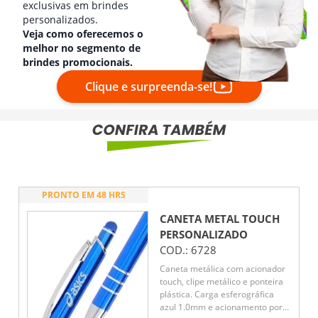
exclusivas em brindes
personalizados.
Veja como oferecemos o
melhor no segmento de
brindes promocionais.
Clique e surpreenda-se!
PRONTO EM 48 HRS
CANETA METAL TOUCH
PERSONALIZADO
COD.:
6728
Caneta metálica com acionador
touch, clipe metálico e ponteira
plástica. Carga esferográfica
azul 1.0mm e acionamento por