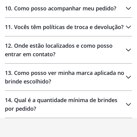
amostras
10
.
Como posso acompanhar meu pedido?
11
.
Vocês têm políticas de troca e devolução?
12
.
Onde estão localizados e como posso
entrar em contato?
30 dias
90 dias
localizados
13
.
Como posso ver minha marca aplicada no
brinde escolhido?
14
.
Qual é a quantidade mínima de brindes
por pedido?
brinde
Personalizado
1 unidade