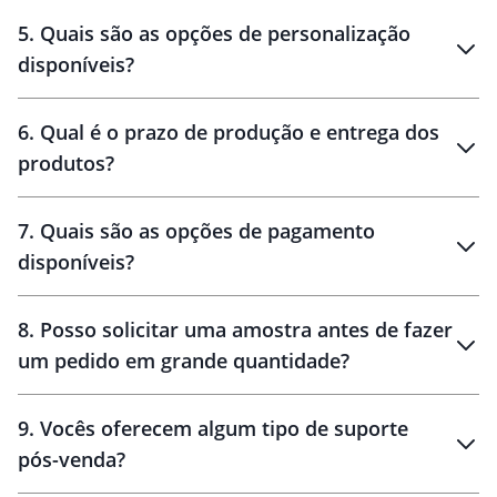
brinde
5
.
Quais são as opções de personalização
personalização
disponíveis?
amostra virtual
personalização
6
.
Qual é o prazo de produção e entrega dos
produtos?
7
.
Quais são as opções de pagamento
disponíveis?
10 dias
brinde
48 horas
8
.
Posso solicitar uma amostra antes de fazer
um pedido em grande quantidade?
amostras
9
.
Vocês oferecem algum tipo de suporte
pós-venda?