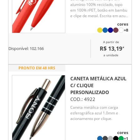
alumínio 100% reciclado, topo
em 100% rPET, botão em bambu
e clipe de metal. Escrita em azul.
A cor e o resultado da impressão
cores
nos materiais naturais pode
+8
variar entre produtos. ø10 x 140
mm
A partir de
R$ 13,19
*
Disponível:
102.166
a unidade
PRONTO EM 48 HRS
CANETA METÁLICA AZUL
C/ CLIQUE
PERSONALIZADO
COD.:
4922
Caneta metálica com carga
esferográfica azul 1.0mm e
acionamento por clique.
cores
+1