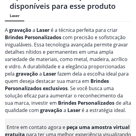
disponíveis para esse produto
Laser
A
gravação
a
Laser
é a técnica perfeita para criar
Brindes
Personalizado
s
com precisão e sofisticação
inigualáveis. Essa tecnologia avançada permite gravar
detalhes nítidos e permanentes em uma ampla
variedade de materiais, como metal, madeira, acrílico
e vidro. A durabilidade e a elegância proporcionadas
pela
gravação
a
Laser
fazem dela a escolha ideal para
quem deseja destacar sua marca em
Brindes
Personalizado
s
exclusivos
. Se você busca uma
solução eficaz para aumentar o reconhecimento da
sua marca, investir em
Brindes
Personalizado
s
de alta
qualidade com
gravação
a
Laser
é a estratégia ideal.
Entre em contato agora e
peça uma amostra virtual
gratuita
para ter uma melhor experiência visualizando