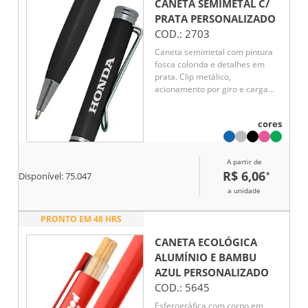
CANETA SEMIMETAL C/
PRATA
PERSONALIZADO
COD.:
2703
Caneta semimetal com pintura
fosca colorida e detalhes em
prata. Clip metálico,
acionamento por giro e carga
esferográfica azul.
cores
A partir de
R$ 6,06
*
Disponível:
75.047
a unidade
PRONTO EM 48 HRS
CANETA ECOLÓGICA
ALUMÍNIO E BAMBU
AZUL
PERSONALIZADO
COD.:
5645
Esferográfica com corpo em