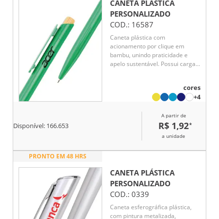
CANETA PLÁSTICA
PERSONALIZADO
COD.:
16587
Caneta plástica com
acionamento por clique em
bambu, unindo praticidade e
apelo sustentável. Possui carga
esferográfica azul de 1,0mm,
garantindo escrita macia no dia
cores
a dia. Ideal para brindes
+4
corporativos, oferece excelente
custo-benefício e ótima área
A partir de
para personalização da marca.
R$ 1,92
*
Disponível:
166.653
a unidade
PRONTO EM 48 HRS
CANETA PLÁSTICA
PERSONALIZADO
COD.:
0339
Caneta esferográfica plástica,
com pintura metalizada,