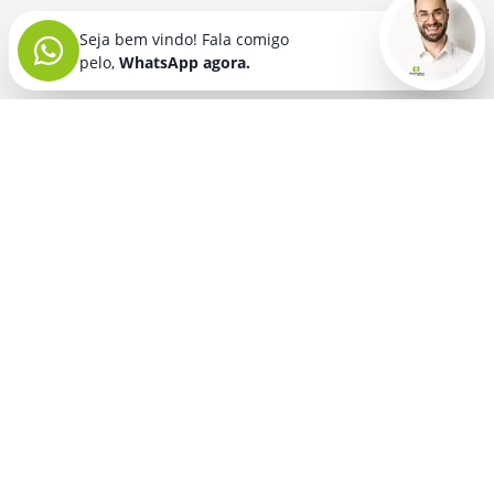
Seja bem vindo! Fala comigo
pelo,
WhatsApp agora.
Seja bem vindo! Fala comigo
pelo,
WhatsApp agora.
BRINDES PERSONALIZADOS
SEGMENTOS
Acessórios De
Guarda Chuva E
Academia para brindes
Celular E Tablet
Guarda Sol
para
Advocacia para brindes
para brindes
brindes
Automotivo para brindes
Acessórios
Kit Churrasco
Técnologicos
para brindes
Churrascaria para brindes
para brindes
Kit Executivo
Corporativo para brindes
Agendas E
para brindes
Calendários
Dia da Mulher para brindes
Kit Queijo E Kit
para brindes
Pizza
para
Dia das Criancas para brindes