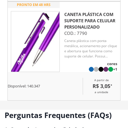
PRONTO EM 48 HRS
CANETA PLÁSTICA COM
SUPORTE PARA CELULAR
PERSONALIZADO
COD.:
7790
Caneta plástica com ponta
metálica, acionamento por clique
e abertura que funciona como
suporte de celular. Possui
ponteira com revestimento em
cores
feltro para limpeza de telas e
+1
carga esferográfica azul de
1.0mm.
A partir de
R$ 3,05
*
Disponível:
140.347
a unidade
Perguntas Frequentes (FAQs)