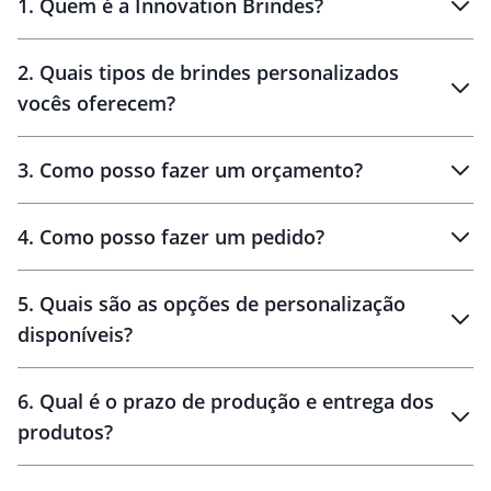
1
.
Quem é a Innovation Brindes?
Innovation Brindes
2
.
Quais tipos de brindes personalizados
Brindes
personalizados
vocês oferecem?
3
.
Como posso fazer um orçamento?
personalizados
4
.
Como posso fazer um pedido?
brinde
5
.
Quais são as opções de personalização
personalização
disponíveis?
amostra virtual
personalização
6
.
Qual é o prazo de produção e entrega dos
produtos?