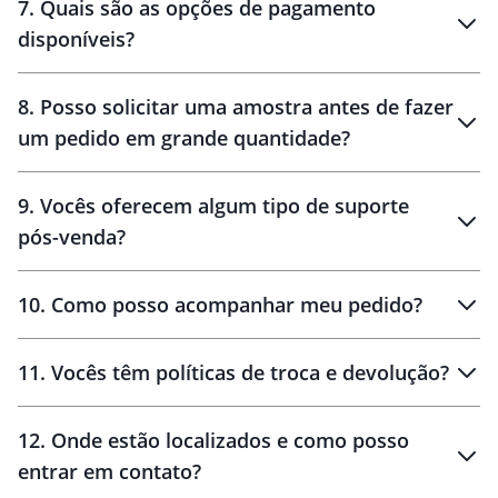
7
.
Quais são as opções de pagamento
disponíveis?
10 dias
brinde
48 horas
8
.
Posso solicitar uma amostra antes de fazer
um pedido em grande quantidade?
amostras
9
.
Vocês oferecem algum tipo de suporte
pós-venda?
amostras
10
.
Como posso acompanhar meu pedido?
11
.
Vocês têm políticas de troca e devolução?
12
.
Onde estão localizados e como posso
entrar em contato?
30 dias
90 dias