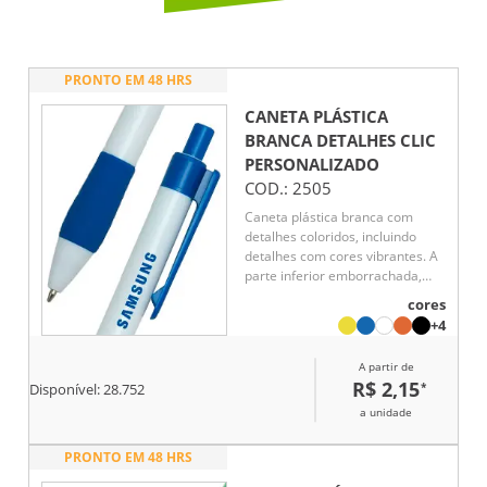
PRONTO EM 48 HRS
CANETA PLÁSTICA
BRANCA DETALHES CLIC
PERSONALIZADO
COD.:
2505
Caneta plástica branca com
detalhes coloridos, incluindo
detalhes com cores vibrantes. A
parte inferior emborrachada,
com detalhes em relevo,
cores
proporciona maior conforto e
+4
aderência durante o uso. Seu
mecanismo de acionamento por
A partir de
clique oferece praticidade e
R$ 2,15
*
Disponível:
28.752
agilidade, tornando-a ideal para
o uso diário em qualquer
a unidade
ambiente.
PRONTO EM 48 HRS