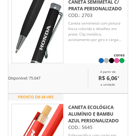
CANETA SEMIMETAL C/
PRATA
PERSONALIZADO
COD.:
2703
Caneta semimetal com pintura
fosca colorida e detalhes em
prata. Clip metálico,
acionamento por giro e carga
esferográfica azul.
cores
A partir de
R$ 6,06
*
Disponível:
75.047
a unidade
PRONTO EM 48 HRS
CANETA ECOLÓGICA
ALUMÍNIO E BAMBU
AZUL
PERSONALIZADO
COD.:
5645
Esferográfica com corpo em