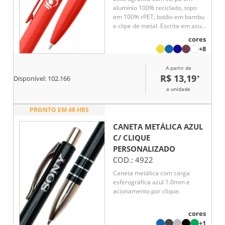
alumínio 100% reciclado, topo
em 100% rPET, botão em bambu
e clipe de metal. Escrita em azul.
A cor e o resultado da impressão
cores
nos materiais naturais pode
+8
variar entre produtos. ø10 x 140
mm
A partir de
R$ 13,19
*
Disponível:
102.166
a unidade
PRONTO EM 48 HRS
CANETA METÁLICA AZUL
C/ CLIQUE
PERSONALIZADO
COD.:
4922
Caneta metálica com carga
esferográfica azul 1.0mm e
acionamento por clique.
cores
+1