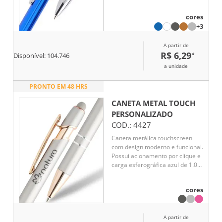
clique
cores
+3
A partir de
R$ 6,29
*
Disponível:
104.746
a unidade
PRONTO EM 48 HRS
CANETA METAL TOUCH
PERSONALIZADO
COD.:
4427
Caneta metálica touchscreen
com design moderno e funcional.
Possui acionamento por clique e
carga esferográfica azul de 1.0
mm, proporcionando escrita
suave e confortável no dia a dia.
cores
Conta ainda com ponteira
touchscreen, ideal para
utilização em smartphones e
A partir de
tablets sem contato direto com a