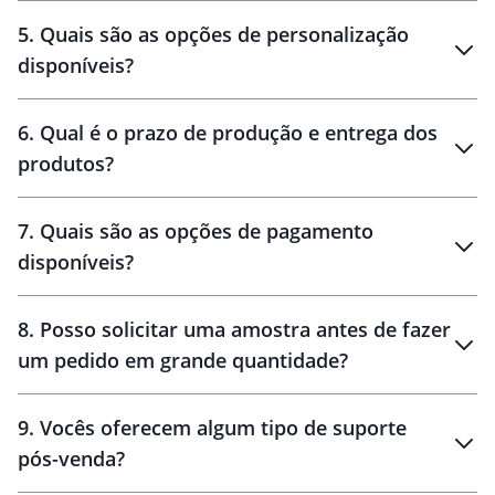
brinde
5
.
Quais são as opções de personalização
personalização
disponíveis?
amostra virtual
personalização
6
.
Qual é o prazo de produção e entrega dos
produtos?
7
.
Quais são as opções de pagamento
disponíveis?
10 dias
brinde
48 horas
8
.
Posso solicitar uma amostra antes de fazer
um pedido em grande quantidade?
amostras
9
.
Vocês oferecem algum tipo de suporte
pós-venda?