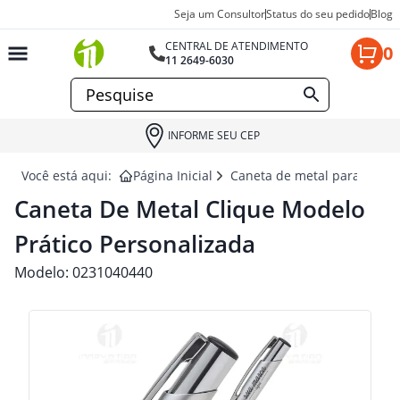
Seja um Consultor
Status do seu pedido
Blog
CENTRAL DE ATENDIMENTO
0
11 2649-6030
INFORME SEU CEP
Você está aqui:
Página Inicial
Caneta de metal para brind
Caneta De Metal Clique Modelo
Prático Personalizada
Modelo:
0231040440