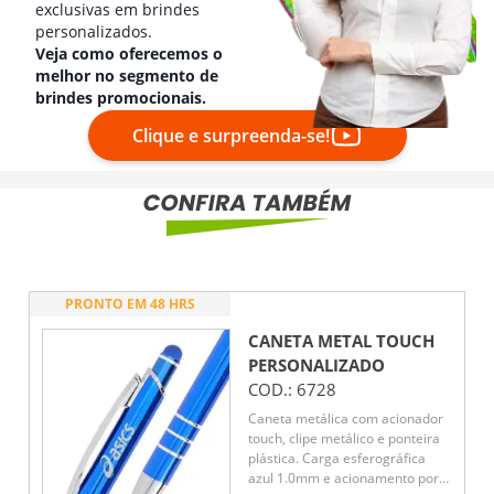
exclusivas em brindes
personalizados.
Veja como oferecemos o
melhor no segmento de
brindes promocionais.
Clique e surpreenda-se!
PRONTO EM 48 HRS
CANETA METAL TOUCH
PERSONALIZADO
COD.:
6728
Caneta metálica com acionador
touch, clipe metálico e ponteira
plástica. Carga esferográfica
azul 1.0mm e acionamento por