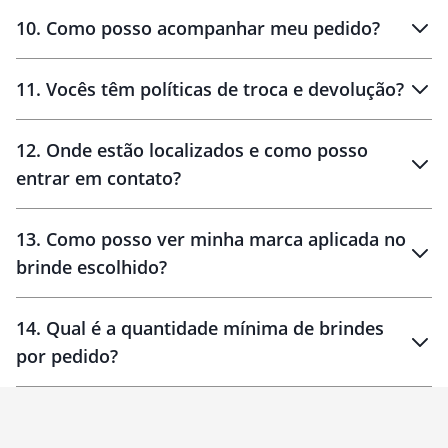
amostras
10
.
Como posso acompanhar meu pedido?
11
.
Vocês têm políticas de troca e devolução?
12
.
Onde estão localizados e como posso
entrar em contato?
30 dias
90 dias
localizados
13
.
Como posso ver minha marca aplicada no
brinde escolhido?
14
.
Qual é a quantidade mínima de brindes
por pedido?
brinde
Personalizado
1 unidade