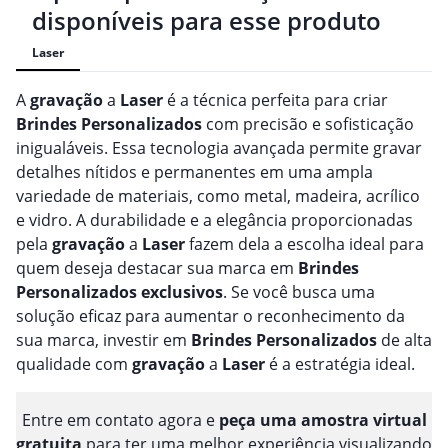
disponíveis para esse produto
Laser
A
gravação
a
Laser
é a técnica perfeita para criar
Brindes
Personalizado
s
com precisão e sofisticação
inigualáveis. Essa tecnologia avançada permite gravar
detalhes nítidos e permanentes em uma ampla
variedade de materiais, como metal, madeira, acrílico
e vidro. A durabilidade e a elegância proporcionadas
pela
gravação
a
Laser
fazem dela a escolha ideal para
quem deseja destacar sua marca em
Brindes
Personalizado
s
exclusivos
. Se você busca uma
solução eficaz para aumentar o reconhecimento da
sua marca, investir em
Brindes
Personalizado
s
de alta
qualidade com
gravação
a
Laser
é a estratégia ideal.
Entre em contato agora e
peça uma amostra virtual
gratuita
para ter uma melhor experiência visualizando